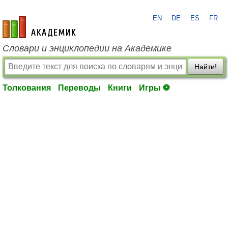
EN
DE
ES
FR
academic.ru
Словари и энциклопедии на Академике
Найти!
Толкования
Переводы
Книги
Игры ⚽