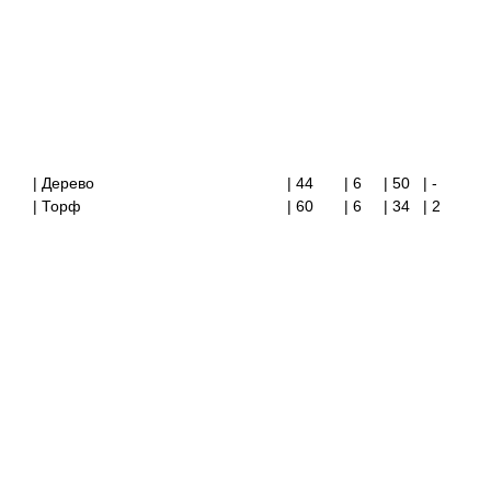
| Дерево
| 44
| 6 | 50
| -
| Торф
| 60
| 6 | 34
| 2