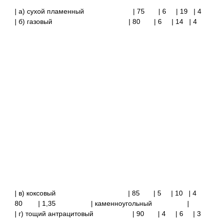
| а) сухой пламенный
| 75
| 6 | 19
| 4
| б) газовый
| 80
| 6 | 14
| 4
| в) коксовый
| 85
| 5 | 10
| 4
80
| 1,35
| каменноугольный |
| г) тощий антрацитовый
| 90
| 4 | 6 | 3