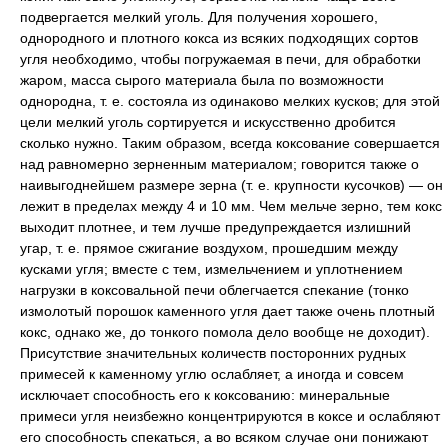
подвергается мелкий уголь. Для получения хорошего,
однородного и плотного кокса из всяких подходящих сортов
угля необходимо, чтобы погружаемая в печи, для обработки
жаром, масса сырого материала была по возможности
однородна, т. е. состояла из одинаково мелких кусков; для этой
цели мелкий уголь сортируется и искусственно дробится
сколько нужно. Таким образом, всегда коксование совершается
над равномерно зерненным материалом; говорится также о
наивыгоднейшем размере зерна (т. е. крупности кусочков) — он
лежит в пределах между 4 и 10 мм. Чем мельче зерно, тем кокс
выходит плотнее, и тем лучше предупреждается излишний
угар, т. е. прямое сжигание воздухом, прошедшим между
кусками угля; вместе с тем, измельчением и уплотнением
нагрузки в коксовальной печи облегчается спекание (тонко
измолотый порошок каменного угля дает также очень плотный
кокс, однако же, до тонкого помола дело вообще не доходит).
Присутствие значительных количеств посторонних рудных
примесей к каменному углю ослабляет, а иногда и совсем
исключает способность его к коксованию: минеральные
примеси угля неизбежно концентрируются в коксе и ослабляют
его способность спекаться, а во всяком случае они понижают