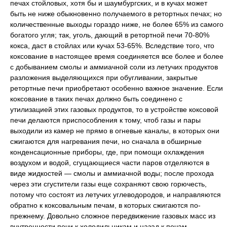
печах стойловых, хотя бы и шаумбургских, и в кучах может
быть не ниже обыкновенно получаемого в ретортных печах; но
количественные выходы гораздо ниже, не более 65% из самого
богатого угля; так, уголь, дающий в ретортной печи 70-80%
кокса, даст в стойлах или кучах 53-65%. Вследствие того, что
коксование в настоящее время соединяется все более и более
с добыванием смолы и аммиачной соли из летучих продуктов
разложения выделяющихся при обугливании, закрытые
ретортные печи приобретают особенно важное значение. Если
коксование в таких печах должно быть соединено с
утилизацией этих газовых продуктов, то в устройстве коксовой
печи делаются приспособления к тому, чтоб газы и пары
выходили из камер не прямо в огневые каналы, в которых они
сжигаются для нагревания печи, но сначала в обширные
конденсационные приборы, где, при помощи охлаждения
воздухом и водой, сгущающиеся части паров отделяются в
виде жидкостей — смолы и аммиачной воды; после прохода
через эти сгустители газы еще сохраняют свою горючесть,
потому что состоят из летучих углеводородов, и направляются
обратно к коксовальным печам, в которых сжигаются по-
прежнему. Довольно сложное передвижение газовых масс из
внутренности печи к холодильникам и назад к печам