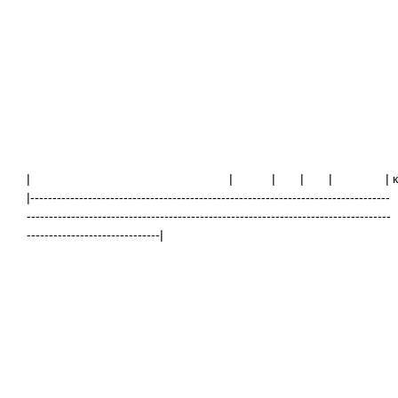
|
|
|
|
|
|
|---------------------------------------------------------------------------------
----------------------------------------------------------------------------------
------------------------------|