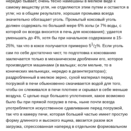
нередко бывает, очень тесно намешаны в мелком виде к
самому веществу угля, не отделяются этим путем и остаются в
угле; но в общем результате, хорошая промывка всегда
значительно обогащает уголь. Промытый коксовый уголь
должен содержать по большей мере 6% золы (и 7% воды, с
которой он всегда вносится в печь для коксования); удается
уменьшать до 4%, хотя бы при начальном содержании в 15-
1
25%, так что в коксе получается примерно 5
/
%. Если уголь
2
сам по себе достаточно чист, то подготовка к коксованию
заключается только в механическом дроблении его, которое
производится машинами (в вальцах; если мельче, то в
конических мельницах, нередко в дезинтеграторах);
раздробленный в мелкое зерно, сухой материал перед
погрузкой в печи обыкновенно смачивается водой для того,
чтобы он слеживался в печи плотнее и скрывал в себе меньше
воздуха. С целью еще большего уплотнения, какое возможно
было бы при прямой погрузке в печь, ныне почти всегда
употребляется искусственное сдавливание перед погрузкой,
так что в камеру печи, которая большей частью имеет простую
форму длинного и высокого ящика, ввозится разом вся
загрузка, спрессованная наперед в отдельном формовальном