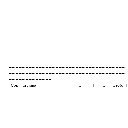
----------------------------------------------------------------------------------
----------------------------------------------------------------------------------
------------------------------
| Сорт топлива
| C
| H
| O
| Своб. H