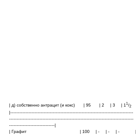
1
| д) собственно антрацит (и кокс)
| 95
| 2 | 3 | 1
/
2
|---------------------------------------------------------------------------------
----------------------------------------------------------------------------------
------------------------------|
| Графит
| 100
| -
| -
| -