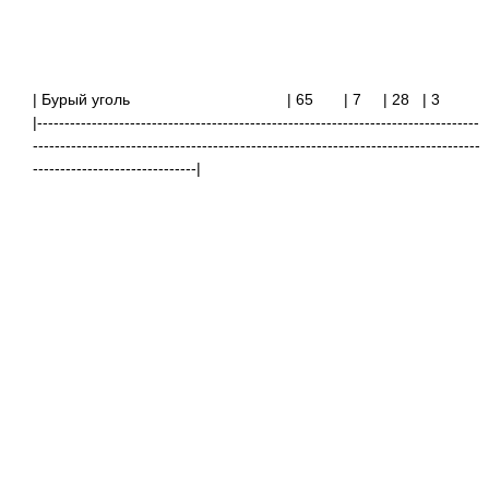
| Бурый уголь
| 65
| 7 | 28
| 3
|---------------------------------------------------------------------------------
----------------------------------------------------------------------------------
------------------------------|