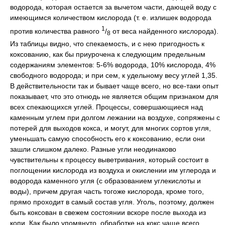
водорода, которая остается за вычетом части, дающей воду с
имеющимся количеством кислорода (т. е. излишек водорода
1
против количества равного
/
от веса найденного кислорода).
8
Из таблицы видно, что спекаемость, и с нею пригодность к
коксованию, как бы приурочена к следующим предельным
содержаниям элементов: 5-6% водорода, 10% кислорода, 4%
свободного водорода; и при сем, к удельному весу углей 1,35.
В действительности так и бывает чаще всего, но все-таки опыт
показывает, что это отнюдь не является общим признаком для
всех спекающихся углей. Процессы, совершающиеся над
каменным углем при долгом лежании на воздухе, сопряжены с
потерей для выходов кокса, и могут, для многих сортов угля,
уменьшать самую способность его к коксованию, если они
зашли слишком далеко. Разные угли неодинаково
чувствительны к процессу выветривания, который состоит в
поглощении кислорода из воздуха и окислении им углерода и
водорода каменного угля (с образованием углекислоты и
воды), причем другая часть тогоже кислорода, кроме того,
прямо проходит в самый состав угля. Уголь, поэтому, должен
быть коксован в свежем состоянии вскоре после выхода из
копи. Как было упомянуто, обработке на кокс чаще всего