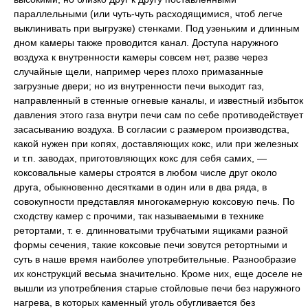
параллельными (или чуть-чуть расходящимися, чтоб легче
выклинивать при выгрузке) стенками. Под узеньким и длинным
дном камеры также проводится канал. Доступа наружного
воздуха к внутренности камеры совсем нет, разве через
случайные щели, например через плохо примазанные
загрузные двери; но из внутренности печи выходит газ,
направленный в стенные огневые каналы, и известный избыток
давления этого газа внутри печи сам по себе противодействует
засасыванию воздуха. В согласии с размером производства,
какой нужен при копях, доставляющих кокс, или при железных
и т.п. заводах, приготовляющих кокс для себя самих, —
коксовальные камеры строятся в любом числе друг около
друга, обыкновенно десятками в один или в два ряда, в
совокупности представляя многокамерную коксовую печь. По
сходству камер с прочими, так называемыми в технике
ретортами, т. е. длинноватыми трубчатыми ящиками разной
формы сечения, такие коксовые печи зовутся ретортными и
суть в наше время наиболее употребительные. Разнообразие
их конструкций весьма значительно. Кроме них, еще доселе не
вышли из употребления старые стойловые печи без наружного
нагрева, в которых каменный уголь обугливается без