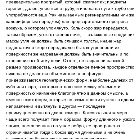
предварительно прогретый, который сжигает их; продукты
горения, далее, уносятся в трубу, и иногда на пути к трубе они
употребляются еще (так называемым регенеративным или же
калориферным порядком) для предварительного прогрева
воздуха, о котором упомянуто. Коль скоро жар передается,
таким образом, углю от стенок печи, — заложенные среди них
массы угля не должны быть слишком толсты, иначе жар
недостаточно скоро передавался бы к внутренности их;
поверхности же нагревания должны быть значительны и по
отношению к объему печи. Оттого, не взирая ни на какой
размер производства, каждое отдельное печное пространство
никогда не делается объемистым, а по фигуре
придерживаются геометрических форм, наиболее далеких от
куба или шара, в которых отношение между объемом и
поверхностью наименее благоприятно в данном смысле, а
именно таких форм, которые по возможности сужены в одном
направлении и вытянуты в другом — последнее
преимущественно по длине камеры. Коксовальная камера
чаще всего получает, таким образом, форму длинного и узкого
ящика, поставленного на узкое ребро; ее пространство
ограничивается тогда с боков двумя длинными и не очень
высокими, но близко друг к другу поставленными