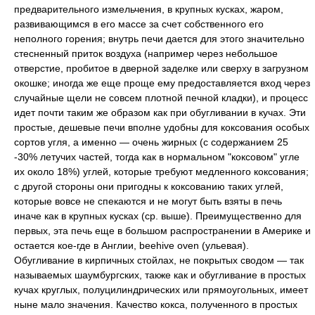
предварительного измельчения, в крупных кусках, жаром,
развивающимся в его массе за счет собственного его
неполного горения; внутрь печи дается для этого значительно
стесненный приток воздуха (например через небольшое
отверстие, пробитое в дверной заделке или сверху в загрузном
окошке; иногда же еще проще ему предоставляется вход через
случайные щели не совсем плотной печной кладки), и процесс
идет почти таким же образом как при обугливании в кучах. Эти
простые, дешевые печи вполне удобны для коксования особых
сортов угля, а именно — очень жирных (с содержанием 25
-30% летучих частей, тогда как в нормальном "коксовом" угле
их около 18%) углей, которые требуют медленного коксования;
с другой стороны они пригодны к коксованию таких углей,
которые вовсе не спекаются и не могут быть взяты в печь
иначе как в крупных кусках (ср. выше). Преимущественно для
первых, эта печь еще в большом распространении в Америке и
остается кое-где в Англии, beehive oven (ульевая).
Обугливание в кирпичных стойлах, не покрытых сводом — так
называемых шаумбургских, также как и обугливание в простых
кучах круглых, полуцилиндрических или прямоугольных, имеет
ныне мало значения. Качество кокса, полученного в простых