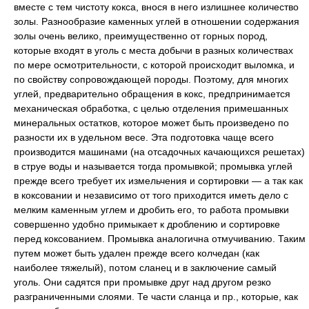
вместе с тем чистоту кокса, внося в него излишнее количество
золы. Разнообразие каменных углей в отношении содержания
золы очень велико, преимущественно от горных пород,
которые входят в уголь с места добычи в разных количествах
по мере осмотрительности, с которой происходит выломка, и
по свойству сопровождающей породы. Поэтому, для многих
углей, предварительно обращения в кокс, предпринимается
механическая обработка, с целью отделения примешанных
минеральных остатков, которое может быть произведено по
разности их в удельном весе. Эта подготовка чаще всего
производится машинами (на отсадочных качающихся решетах)
в струе воды и называется тогда промывкой; промывка углей
прежде всего требует их измельчения и сортировки — а так как
в коксовании и независимо от того приходится иметь дело с
мелким каменным углем и дробить его, то работа промывки
совершенно удобно примыкает к дроблению и сортировке
перед коксованием. Промывка аналогична отмучиванию. Таким
путем может быть удален прежде всего колчедан (как
наиболее тяжелый), потом сланец и в заключение самый
уголь. Они садятся при промывке друг над другом резко
разграниченными слоями. Те части сланца и пр., которые, как