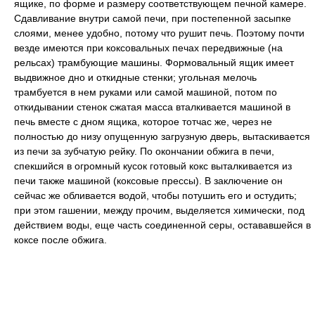
ящике, по форме и размеру соответствующем печной камере.
Сдавливание внутри самой печи, при постепенной засыпке
слоями, менее удобно, потому что рушит печь. Поэтому почти
везде имеются при коксовальных печах передвижные (на
рельсах) трамбующие машины. Формовальный ящик имеет
выдвижное дно и откидные стенки; угольная мелочь
трамбуется в нем руками или самой машиной, потом по
откидывании стенок сжатая масса вталкивается машиной в
печь вместе с дном ящика, которое тотчас же, через не
полностью до низу опущенную загрузную дверь, вытаскивается
из печи за зубчатую рейку. По окончании обжига в печи,
спекшийся в огромный кусок готовый кокс выталкивается из
печи также машиной (коксовые прессы). В заключение он
сейчас же обливается водой, чтобы потушить его и остудить;
при этом гашении, между прочим, выделяется химически, под
действием воды, еще часть соединенной серы, остававшейся в
коксе после обжига.