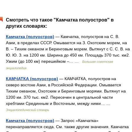
Смотреть что такое "Камчатка полуостров" в
других словарях:
Камчатка (полуостров)
— Камчатка, полуостров на С. В.
Азии, в пределах СССР. Омывается на З. Охотским морем, на
В. ‒ Тихим океаном и Беринговым морем. Вытянут с С. С. В. на
Ю. Ю. З. на 1200 км. Ширина до 450 км. Площадь 370 тыс. км2.
Узким (до 100 км) перешейком ‒… …
Большая советская
энциклопедия
КАМЧАТКА (полуостров)
— КАМЧАТКА, полуостров на
северо востоке Азии, в Российской Федерации. Омывается
Тихим океаном, Охотским и Беринговым морями. Вытянут на
1200 км. 370 тыс. км2. Пересечен в центральной части
хребтами Срединным и Восточным, между ними… …
Энциклопедический словарь
Камчатка (полуостров)
— Запрос «Камчатка»
перенаправляется сюда. Cм. также другие значения. Камчатка