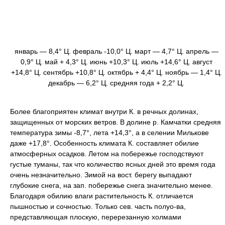
январь — 8,4° Ц. февраль -10,0° Ц. март — 4,7° Ц. апрель —
0,9° Ц. май + 4,3° Ц. июнь +10,3° Ц. июль +14,6° Ц. август
+14,8° Ц. сентябрь +10,8° Ц. октябрь + 4,4° Ц. ноябрь — 1,4° Ц.
декабрь — 6,2° Ц. средняя года + 2,2° Ц.
Более благоприятен климат внутри К. в речных долинах,
защищенных от морских ветров. В долине р. Камчатки средняя
температура зимы -8,7°, лета +14,3°, а в селении Милькове
даже +17,8°. Особенность климата К. составляет обилие
атмосферных осадков. Летом на побережье господствуют
густые туманы, так что количество ясных дней это время года
очень незначительно. Зимой на вост. берегу выпадают
глубокие снега, на зап. побережье снега значительно менее.
Благодаря обилию влаги растительность К. отличается
пышностью и сочностью. Только сев. часть полуо-ва,
представляющая плоскую, перерезанную холмами