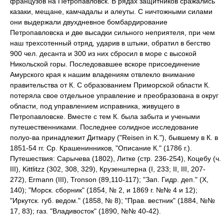
французов на Петропавловск. В рядах защитников сражались
казаки, мещане, камчадалы и алеуты. С ничтожными силами
они выдержали двухдневное бомбардирование
Петропавловска и две высадки сильного неприятеля, при чем
наш трехсотенный отряд, ударив в штыки, обратил в бегство
900 чел. десанта и 300 из них сбросил в море с высокой
Никольской горы. Последовавшее вскоре присоединение
Амурского края к нашим владениям отвлекло внимание
правительства от К. С образованием Приморской области К.
потеряла свое отдельное управление и преобразована в округ
области, под управлением исправника, живущего в
Петропавловске. Вместе с тем К. была забыта и учеными
путешественниками. Последнее солидное исследование
полуо-ва принадлежит Дитмару ("Reisen in К."), бывшему в К. в
1851-54 гг. Ср. Крашенинников, "Описание К." (1786 г.).
Путешествия: Сарычева (1802), Литке (стр. 236-254), Коцебу (ч.
III), Kittlitzz (302, 308, 329), Крузенштерна (I, 233; II, III, 207-
272), Ermann (III), Tronson (89,110-117); "Зап. Гидр. деп." (X,
140); "Морск. сборник" (1854, № 2, и 1869 г. №№ 4 и 12);
"Иркутск. губ. ведом." (1858, № 8); "Прав. вестник" (1884, №№
17, 83); газ. "Владивосток" (1890, №№ 40-42).