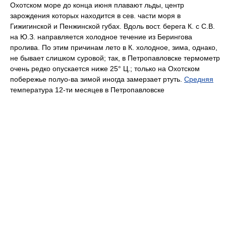
Охотском море до конца июня плавают льды, центр
зарождения которых находится в сев. части моря в
Гижигинской и Пенжинской губах. Вдоль вост. берега К. с С.В.
на Ю.З. направляется холодное течение из Берингова
пролива. По этим причинам лето в К. холодное, зима, однако,
не бывает слишком суровой; так, в Петропавловске термометр
очень редко опускается ниже 25° Ц.; только на Охотском
побережье полуо-ва зимой иногда замерзает ртуть.
Средняя
температура 12-ти месяцев в Петропавловске