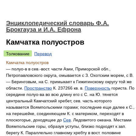
Энциклопедический словарь Ф.А.
Брокгауза и И.А. Ефрона
Камчатка полуостров
Толкование
Перевод
Камчатка полуостров
— полуо-в в сев.-вост. части Азии, Приморской обл.,
Петропавловского округа, омывается с З. Охотским морем, с В.
— Беринговым, на С. примыкает к Гижигинскому округу той же
области.
Пространство
К. 237266 кв. в.
Поверхность
гориста. По
середине полуо-ва во всю длину его с С. на Ю. тянется
центральный Камчатский хребет, сев. часть которого
называется Воямпольскими горами; последние еще далее к
С.,
на перешейке, соединяющем К. с материком, переходят в
плоскогорье, доходящее до
Сев
. Ледовитого океана. Местами
Воямпольские горы, образуя уступы, близко подходят к зап.
берегу К. Параллельно главному хребту в вост. половине