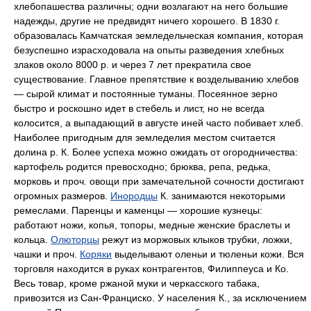
хлебопашества различны; одни возлагают на него большие
надежды, другие не предвидят ничего хорошего. В 1830 г.
образовалась Камчатская земледельческая компания, которая
безуспешно израсходовала на опыты разведения хлебных
злаков около 8000 р. и через 7 лет прекратила свое
существование. Главное препятствие к возделыванию хлебов
— сырой климат и постоянные туманы. Посеянное зерно
быстро и роскошно идет в стебель и лист, но не всегда
колосится, а выпадающий в августе иней часто побивает хлеб.
Наиболее пригодным для земледелия местом считается
долина р. К. Более успеха можно ожидать от огородничества:
картофель родится превосходно; брюква, репа, редька,
морковь и проч. овощи при замечательной сочности достигают
огромных размеров.
Инородцы
К. занимаются некоторыми
ремеслами. Паренцы и каменцы — хорошие кузнецы:
работают ножи, копья, топоры, медные женские браслеты и
кольца.
Олюторцы
режут из моржовых клыков трубки, ложки,
чашки и проч.
Коряки
выделывают оленьи и тюленьи кожи. Вся
торговля находится в руках контрагентов, Филиппеуса и К
о
.
Весь товар, кроме ржаной муки и черкасского табака,
привозится из Сан-Франциско. У населения К., за исключением