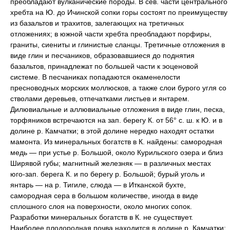
преобладают вулканические породы. В сев. части центрального
хребта на Ю. до Ичинской сопки горы состоят по преимуществу
из базальтов и трахитов, залегающих на третичных
отложениях; в южной части хребта преобладают порфиры,
граниты, сиениты и глинистые сланцы. Третичные отложения в
виде глин и песчаников, образовавшиеся до поднятия
базальтов, принадлежат по большей части к эоценовой
системе. В песчаниках попадаются окаменелости
пресноводных морских моллюсков, а также слои бурого угля со
стволами деревьев, отпечатками листьев и янтарем.
Дилювиальные и аллювиальные отложения в виде глин, песка,
торфяников встречаются на зап. берегу К. от 56° с. ш. к Ю. и в
долине р. Камчатки; в этой долине нередко находят остатки
мамонта. Из минеральных богатств в К. найдены: самородная
медь — при устье р. Большой, около Курильского озера и близ
Ширявой губы; магнитный железняк — в различных местах
юго-зап. берега К. и по берегу р. Большой; бурый уголь и
янтарь — на р. Тигиле, слюда — в Итканской бухте,
самородная сера в большом количестве, иногда в виде
сплошного слоя на поверхности, около многих сопок.
Разработки минеральных богатств в К. не существует.
Наиболее плодородная почва находится в долине р. Камчатки;