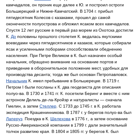
камчадалов, он проник еще далее к Ю. и построил остроги
Большерецкий и Нижне-Камчатский. В 1704 г. прибыл
пятидесятник Колесов с казаками, прошел до самой
оконечности полуострова и обложил ясаком всех камчадалов.
Спустя 12 лет русские в первый раз морем из Охотска достигли
К.
До
половины прошлого столетия К. ведалась якутскими
воеводами через пятидесятников и казаков, которые собирали
ясак и усиленными поборами способствовали обеднению
населения. При Петре Великом в К. был назначен особый
начальник, обращено внимание на основание портов и
приведение в оборонительное положение мест, удобных для
производства десанта; тогда же был основан Петропавловск.
Начальник
К. имел пребывание в Большерецке. В 1719 г.
Петром I были посланы к К. два геодезиста для описания
полуо-ва. В 1730 и 1741 гг. К. посетили Беринг и вместе с ним
астроном Делиль де-ла-Кройэр и натуралисты — сначала
Гмелин, а затем
Стеллер
. С 1733 до 1745 г. в К. работала
экспедиция Крашенинникова. В 1787 г. у берегов полуо-ва был
Лаперуз
. Поездка в К.
Шелехова
в 1776 г., а затем основание
Русско-Американской компании в 1799 г. дали значительный
толчок развитию края. В 1804 и 1805 гг. у берегов К. был