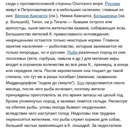
сюда с противоположной стороны Охотского моря.
Русские
живут в Петропавловске и в небольших селениях; главные из
них:
Верхне-Камчатск
(см.), Нижне-Камчатск,
Большерецк
(на
р. Большой), Тигил, на р.Тигиле — бывшие остроги или
крепостцы, ныне места жительства казаков, собирающих ясак.
Большинство жителей К. православного исповедания;
некрещеными остаются только некоторые коряки. Главное
занятие населения — рыболовство, которым занимаются не
только инородцы, но и русские.
Рыба
различных пород из сем.
лососевых (кета, горбуша, чавыча и др.) для метания икры
входит в огромном количестве во все реки К., преимущ. в конце
или середине лета. После икрометания она тощает до такой
степени, что тут же в реках погибает (явление, названное
Миддендорфом "ходом до смерти").
Ход
продолжается около
месяца, после чего рыба исчезает; поэтому жители
принуждены приготовлять за это время запасы на целый год.
Кроме упомянутых пород, в заливах ловятся сельди. Несмотря
на обилие рыбы, уловы иногда бывают неудачными,
вследствие чего наступает голод. Недоловы тем труднее
переносятся жителями, что рыба служит кормом для собак,
большей частью заменяющих в К. лошадей. За недостатком