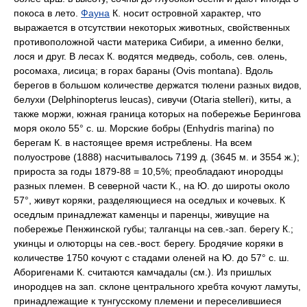
покоса в лето.
Фауна
К. носит островной характер, что
выражается в отсутствии некоторых животных, свойственных
противоположной части материка Сибири, а именно белки,
лося и друг. В лесах К. водятся медведь, соболь, сев. олень,
росомаха, лисица; в горах бараны (Ovis montanа). Вдоль
берегов в большом количестве держатся тюлени разных видов,
белухи (Delphinopterus leucas), сивучи (Otaria stelleri), киты, а
также моржи, южная граница которых на побережье Берингова
моря около 55° с. ш. Морские бобры (Enhydris marina) по
берегам К. в настоящее время истреблены. На всем
полуострове (1888) насчитывалось 7199 д. (3645 м. и 3554 ж.);
прироста за годы 1879-88 = 10,5%; преобладают инородцы
разных племен. В северной части К., на Ю. до широты около
57°, живут коряки, разделяющиеся на оседлых и кочевых. К
оседлым принадлежат каменцы и паренцы, живущие на
побережье Пенжинской губы; талганцы на сев.-зап. берегу К.;
укинцы и олюторцы на сев.-вост. берегу. Бродячие коряки в
количестве 1750 кочуют с стадами оленей на Ю. до 57° с. ш.
Аборигенами К. считаются камчадалы (см.). Из пришлых
инородцев на зап. склоне центрального хребта кочуют ламуты,
принадлежащие к тунгусскому племени и переселившиеся