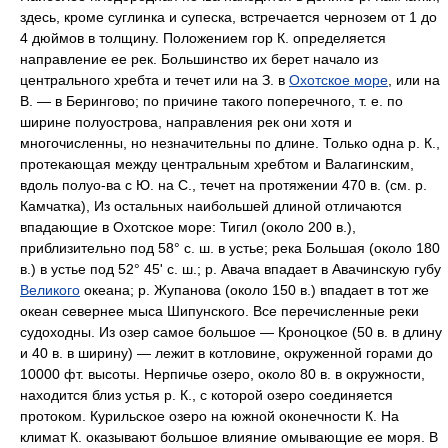
здесь, кроме суглинка и супеска, встречается чернозем от 1 до
4 дюймов в толщину. Положением гор К. определяется
направление ее рек. Большинство их берет начало из
центрального хребта и течет или на З. в
Охотское море
, или на
В. — в Берингово; по причине такого поперечного, т. е. по
ширине полуострова, направления рек они хотя и
многочисленны, но незначительны по длине. Только одна р. К.,
протекающая между центральным хребтом и Валагинским,
вдоль полуо-ва с Ю. на С., течет на протяжении 470 в. (см. р.
Камчатка), Из остальных наибольшей длиной отличаются
впадающие в Охотское море: Тигил (около 200 в.),
приблизительно под 58° с. ш. в устье; река Большая (около 180
в.) в устье под 52° 45' с. ш.; р. Авача впадает в Авачинскую губу
Великого
океана; р. Жупанова (около 150 в.) впадает в тот же
океан севернее мыса Шипунского. Все перечисленные реки
судоходны. Из озер самое большое — Кроноцкое (50 в. в длину
и 40 в. в ширину) — лежит в котловине, окруженной горами до
10000 фт. высоты. Нерпичье озеро, около 80 в. в окружности,
находится близ устья р. К., с которой озеро соединяется
протоком. Курильское озеро на южной оконечности К. На
климат К. оказывают большое влияние омывающие ее моря. В