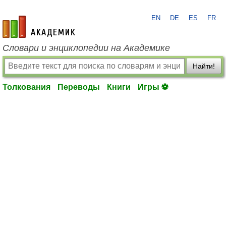
EN
DE
ES
FR
academic.ru
Словари и энциклопедии на Академике
Найти!
Толкования
Переводы
Книги
Игры ⚽