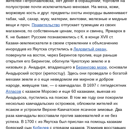
жителей Петропавловска, нет денег в обращении; торговля на
полуострове почти исключительно меновая. На меха, кожи,
моржовую кость и друг. предметы охоты инородцы выменивают
табак, чай, сахар, муку, материи, винтовки, железные и медные
вещи и проч.
Правительство
отпускает туземцам из своих
магазинов, по собственным ценам, порох и свинец. Ярмарок в
К. не бывает. Русские познакомились с К. в конце XVII ст.
Казаки-землеискатели в своем стремлении к объясачению
инородцев из Якутска спустились в
Ледовитый океан
,
повернули на восток, через Берингов пролив, еще раньше
открытия его Берингом, обогнули Чукотскую землю и в
низовьях р. Анадыря, впадающего в
Берингово море
, основали
Анадырский острог (крепостцу). Здесь они проведали о богатой
мехами земле и о еще неведомом им мирном и добром
народе, живущем там, — о камчадалах. В 1697 г. пятидесятник
Атласов
с казаком Морозко и еще 60 казаками, выехав из
Анадырска, пустились на поиски. В том же году они покорили
несколько камчадальских острожков, обложили жителей их
ясаком и устроили Верхне-Камчатское ясачное зимовье. Два
раза камчадалы восставали против завоевателей и не без
успеха. В 1700 г. из Якутска был прислан на помощь казакам
боярский сын
Кобелев
с отрядом казаков. Усмирив восставших