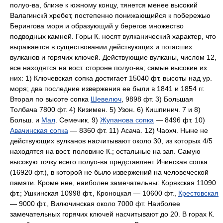
полуо-ва, ближе к южному концу, тянется менее высокий
Валагинскй хребет, постепенно понижающийся к побережью
Берингова моря и образующий у берегов множество
подводных камней. Горы К. носят вулканический характер, что
выражается в существовании действующих и погасших
вулканов и горячих ключей. Действующие вулканы, числом 12,
все находятся на вост. стороне полуо-ва; самые высокие из
них: 1) Ключевская сопка достигает 15040 фт. высоты над ур.
моря; два последние извержения ее были в 1841 и 1854 гг.
Вторая по высоте сопка
Шевелюч
, 9898 фт. 3) Большая
Толбача 7800 фт. 4) Кизимен. 5) Узон. 6) Кишпинич. 7 и 8)
Больш. и
Мал
. Семечик. 9)
Жупанова сопка
— 8496 фт. 10)
Авачинская сопка
— 8360 фт. 11) Асача. 12) Чаохч. Ныне не
действующих вулканов насчитывают около 30, из которых 4/5
находятся на вост. половине К.; остальные на зап. Самую
высокую точку всего полуо-ва представляет Ичинская сопка
(16920 фт.), в которой не было извержений на человеческой
памяти. Кроме нее, наиболее замечательны: Корякская 11090
фт.; Ушкинская 10998 фт., Кроноцкая — 10600 фт.,
Крестовская
— 9000 фт., Вилючинская около 7000 фт. Наиболее
замечательных горячих ключей насчитывают до 20. В горах К.