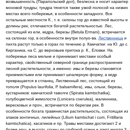
возвышенность (Парапольский дол), безлесна и носит характер
моховой тундры; тундра тянется также узкой полосой на низких
местах всего побережья, в особенности западного. Все
остальные местности К., т. е. склоны гор до известной высоты и
долины рек, отличаются богатой растительностью. Лес,
состоящий из ели, кедра, березы (Betula Ermani), встречается
на склонах гор, в особенности внутри полуо-ва.
Лиственница
и
пихта растут только в горах по течению р. Камчатки: на Ю. до с.
Кирганика, на С. до верховьев притока р. К., Еловки. На
побережье леса мельче и принимают местами особый
характер, свойственный северной границе распространения
лесной растительности, а именно: ивы и березы становятся
приземистыми или принимают шпалерную форму, а кедр
превращается в стланец. Лиственный лес, состоящий из
тополя (Populus laurifolia, Р. balsamifera), ивы, ольхи, березы,
кустарников: камчатской таволги (Spirata kamtschatka),
голубоцветной жимолости (Lonicera coerulea), малинника,
вересковых и проч., встречается по берегам рек. В
особенности богата травянистая растительность, состоящая из
злаков зонтичных, лилейных (Lilium kamtschat i cum, Fritillaria
kamtschatica), касатиков и пр. Травы местами достигают 2 и
более арш. в высоту, сочны до глубокой осени и дают иногда 3