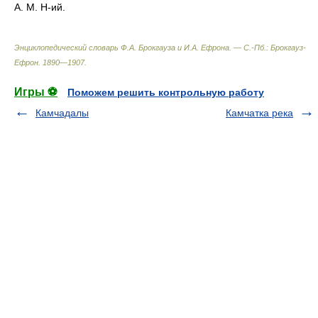
А. М. Н-ий.
Энциклопедический словарь Ф.А. Брокгауза и И.А. Ефрона. — С.-Пб.: Брокгауз-
Ефрон
.
1890—1907
.
Игры ⚽
Поможем решить контрольную работу
Камчадалы
Камчатка река