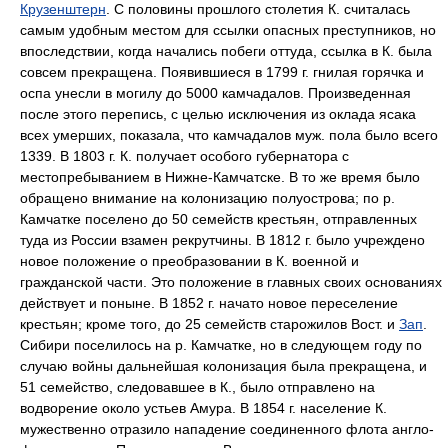
Крузенштерн
. С половины прошлого столетия К. считалась
самым удобным местом для ссылки опасных преступников, но
впоследствии, когда начались побеги оттуда, ссылка в К. была
совсем прекращена. Появившиеся в 1799 г. гнилая горячка и
оспа унесли в могилу до 5000 камчадалов. Произведенная
после этого перепись, с целью исключения из оклада ясака
всех умерших, показала, что камчадалов муж. пола было всего
1339. В 1803 г. К. получает особого губернатора с
местопребыванием в Нижне-Камчатске. В то же время было
обращено внимание на колонизацию полуострова; по р.
Камчатке поселено до 50 семейств крестьян, отправленных
туда из России взамен рекрутчины. В 1812 г. было учреждено
новое положение о преобразовании в К. военной и
гражданской части. Это положение в главных своих основаниях
действует и поныне. В 1852 г. начато новое переселение
крестьян; кроме того, до 25 семейств старожилов Вост. и
Зап
.
Сибири поселилось на р. Камчатке, но в следующем году по
случаю войны дальнейшая колонизация была прекращена, и
51 семейство, следовавшее в К., было отправлено на
водворение около устьев Амура. В 1854 г. население К.
мужественно отразило нападение соединенного флота англо-