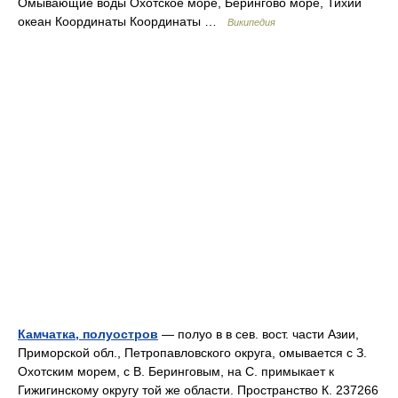
Омывающие воды Охотское море, Берингово море, Тихий
океан Координаты Координаты …
Википедия
Камчатка, полуостров
— полуо в в сев. вост. части Азии,
Приморской обл., Петропавловского округа, омывается с З.
Охотским морем, с В. Беринговым, на С. примыкает к
Гижигинскому округу той же области. Пространство К. 237266