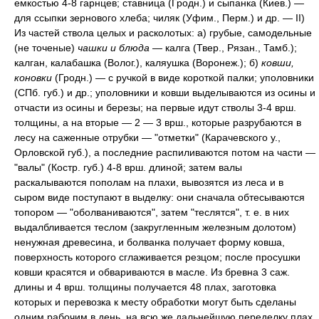
емкостью 4-8 гарнцев; ставница (Гродн.) и сыпанка (Киев.) —
для ссыпки зернового хлеба; чиляк (Уфим., Перм.) и др. — II)
Из частей ствола целых и расколотых: а) грубые, самодельные
(не точеные)
чашки и блюда
— калга (Твер., Рязан., Тамб.);
калган, калабашка (Волог.), каляушка (Воронеж.); б)
ковши,
коновки
(Гродн.) — с ручкой в виде короткой палки; уполовники
(СПб. губ.) и др.; уполовники и ковши выделываются из осины и
отчасти из осины и березы; на первые идут стволы 3-4 врш.
толщины, а на вторые — 2 — 3 врш., которые разрубаются в
лесу на саженные отрубки — "отметки" (Карачевского у.,
Орловской губ.), а последние распиливаются потом на части —
"валы" (Костр. губ.) 4-8 врш. длиной; затем валы
раскалываются пополам на плахи, вывозятся из леса и в
сыром виде поступают в выделку: они сначала обтесываются
топором — "оболваниваются", затем "теслятся", т. е. в них
выдалбливается теслом (закругленным железным долотом)
ненужная древесина, и болванка получает форму ковша,
поверхность которого сглаживается резцом; после просушки
ковши красятся и обвариваются в масле. Из бревна 3 саж.
длины и 4 врш. толщины получается 48 плах, заготовка
которых и перевозка к месту обработки могут быть сделаны
одним рабочим в день, на всю же дальнейшую переделку плах