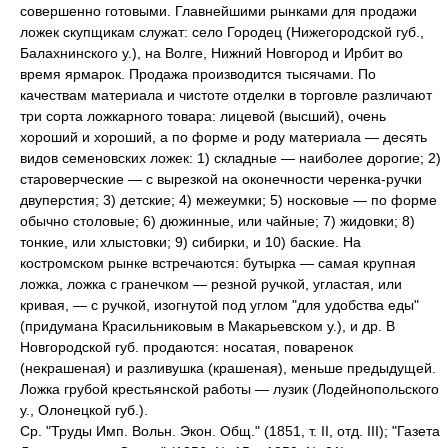
совершенно готовыми. Главнейшими рынками для продажи
ложек скупщикам служат: село Городец (Нижегородской губ.,
Балахнинского у.), на Волге, Нижний Новгород и Ирбит во
время ярмарок. Продажа производится тысячами. По
качествам материала и чистоте отделки в торговле различают
три сорта ложкарного товара: лицевой (высший), очень
хороший и хороший, а по форме и роду материала — десять
видов семеновских ложек: 1) складные — наиболее дорогие; 2)
староверческие — с вырезкой на оконечности черенка-ручки
двуперстия; 3) детские; 4) межеумки; 5) носковые — по форме
обычно столовые; 6) дюжинные, или чайные; 7) жидовки; 8)
тонкие, или хлыстовки; 9) сибирки, и 10) баские. На
костромском рынке встречаются: бутырка — самая крупная
ложка, ложка с гранечком — резной ручкой, угластая, или
кривая, — с ручкой, изогнутой под углом "для удобства еды"
(придумана Красильниковым в Макарьевском у.), и др. В
Новгородской губ. продаются: носатая, поваренок
(некрашеная) и разливушка (крашеная), меньше предыдущей.
Ложка грубой крестьянской работы — лузик (Лодейнопольского
у., Олонецкой губ.).
Ср. "Труды Имп. Вольн. Экон. Общ." (1851, т. II, отд. III); "Газета