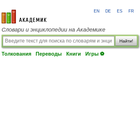
EN
DE
ES
FR
academic.ru
Словари и энциклопедии на Академике
Найти!
Толкования
Переводы
Книги
Игры ⚽