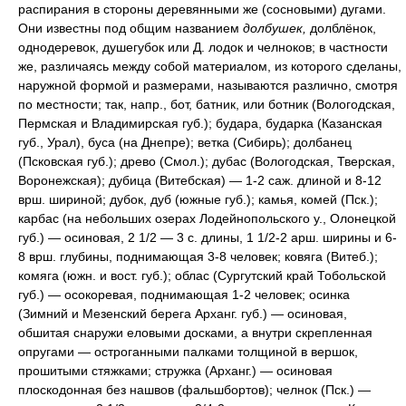
распирания в стороны деревянными же (сосновыми) дугами.
Они известны под общим названием
долбушек,
долблёнок,
однодеревок, душегубок или Д. лодок и челноков; в частности
же, различаясь между собой материалом, из которого сделаны,
наружной формой и размерами, называются различно, смотря
по местности; так, напр., бот, батник, или ботник (Вологодская,
Пермская и Владимирская губ.); будара, бударка (Казанская
губ., Урал), буса (на Днепре); ветка (Сибирь); долбанец
(Псковская губ.); древо (Смол.); дубас (Вологодская, Тверская,
Воронежская); дубица (Витебская) — 1-2 саж. длиной и 8-12
врш. шириной; дубок, дуб (южные губ.); камья, комей (Пск.);
карбас (на небольших озерах Лодейнопольского у., Олонецкой
губ.) — осиновая, 2 1/2 — 3 с. длины, 1 1/2-2 арш. ширины и 6-
8 врш. глубины, поднимающая 3-8 человек; ковяга (Витеб.);
комяга (южн. и вост. губ.); облас (Сургутский край Тобольской
губ.) — осокоревая, поднимающая 1-2 человек; осинка
(Зимний и Мезенский берега Арханг. губ.) — осиновая,
обшитая снаружи еловыми досками, а внутри скрепленная
опругами — остроганными палками толщиной в вершок,
прошитыми стяжками; стружка (Арханг.) — осиновая
плоскодонная без нашвов (фальшбортов); челнок (Пск.) —