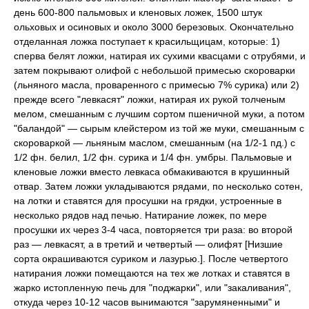
день 600-800 пальмовых и кленовых ложек, 1500 штук
ольховых и осиновых и около 3000 березовых. Окончательно
отделанная ложка поступает к красильщицам, которые: 1)
сперва белят ложки, натирая их сухими квасцами с отрубями, и
затем покрывают олифой с небольшой примесью скороварки
(льняного масла, проваренного с примесью 7% сурика) или 2)
прежде всего "левкасят" ложки, натирая их рукой толченым
мелом, смешанным с лучшим сортом пшеничной муки, а потом
"баландой" — сырым клейстером из той же муки, смешанным с
скороваркой — льняным маслом, смешанным (на 1/2-1 пд.) с
1/2 фн. белил, 1/2 фн. сурика и 1/4 фн. умбры. Пальмовые и
кленовые ложки вместо левкаса обмакиваются в крушинный
отвар. Затем ложки укладываются рядами, по несколько сотен,
на лотки и ставятся для просушки на грядки, устроенные в
несколько рядов над печью. Натирание ложек, по мере
просушки их через 3-4 часа, повторяется три раза: во второй
раз — левкасят, а в третий и четвертый — олифят [Низшие
сорта окрашиваются суриком и лазурью.]. После четвертого
натирания ложки помещаются на тех же лотках и ставятся в
жарко истопленную печь для "поджарки", или "закаливания",
откуда через 10-12 часов вынимаются "зарумяненными" и