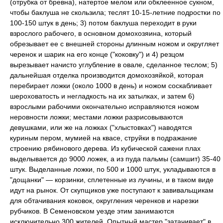
(отрубка от бревна), натертое мелом или обклеенное сукном,
чтобы баклуша не скользила; теслят 10-15-летние подростки по
100-150 штук в день; 3) потом баклуша переходит в руки
взрослого рабочего, в основном домохозяина, который
обрезывает ее с внешней стороны длинным ножом и округляет
черенок и шарик на его конце ("коковку") и 4) резцом
вырезывает начисто углубление в овале, сделанное теслом; 5)
дальнейшая отделка производится домохозяйкой, которая
перебирает ложки (около 1000 в день) и ножом соскабливает
шероховатость и негладкость на их затылках, и затем 6)
взрослыми рабочими окончательно исправляются ножом
неровности ложки; местами ложки разрисовываются
девушками, или же на ложках ("хлыстовках") наводятся
куриным пером, мумией на квасе, струйки в подражание
строению рябинового дерева. Из кубической сажени плах
выделывается до 9000 ложек, а из пуда пальмы (самшит) 35-40
штук. Выделанные ложки, по 500 и 1000 штук, укладываются в
"дощанки" — корзинки, сплетенные из лучины, и в таком виде
идут на рынок. От скупщиков уже поступают к завивальщикам
для обтачивания коковок, округления черенков и нарезки
рубчиков. В Семеновском уезде этим занимаются
исключительно 300 жителей. Опытный мастер "затачивает" в