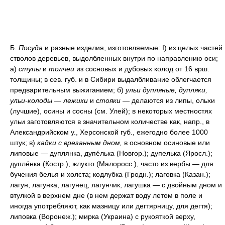
Б.
Посуда
и разные изделия, изготовляемые: I) из целых частей
стволов деревьев, выдолбленных внутри по направлению оси;
а)
ступы
и
толчеи
из сосновых и дубовых колод от 16 врш.
толщины; в сев. губ. и в Сибири выдалбливание облегчается
предварительным выжиганием; б)
ульи дупляные, дупляки,
ульи-колоды — лежики
и
стояки
— делаются из липы, ольхи
(лучшие), осины и сосны (см. Улей); в некоторых местностях
ульи заготовляются в значительном количестве как, напр., в
Александрийском у., Херсонской губ., ежегодно более 1000
штук; в)
кадки с врезанным дном,
в основном осиновые или
липовые — дуплянка, дупéлька (Новгор.); дупелька (Яросл.);
дуплéнка (Костр.); жлукто (Малоросс.), часто из вербы — для
бучения белья и холста; кодлубка (Гродн.); лаговка (Казан.);
лагун, лагунка, лагунец, лагунчик, лагушка — с двойным дном и
втулкой в верхнем дне (в нем держат воду летом в поле и
иногда употребляют, как мазницу или дегтярницу, для дегтя);
липовка (Воронеж.); мирка (Украина) с рукояткой верху,