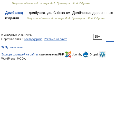
…
Энциклопедический словарь Ф.А. Брокгауза и И.А. Ефрона
Долбанец
— долбушка, долблёнка см. Долбленые деревянные
изделия …
Энциклопедический словарь Ф.А. Брокгауза и И.А. Ефрона
© Академик, 2000-2026
18+
Обратная связь:
Техподдержка
,
Реклама на сайте
👣 Путешествия
Экспорт словарей на сайты
, сделанные на PHP,
Joomla,
Drupal,
WordPress, MODx.