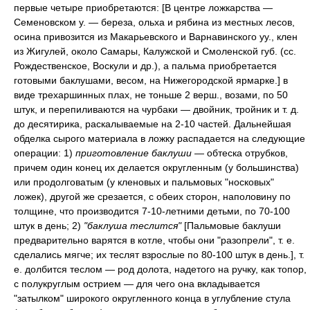
первые четыре приобретаются: [В центре ложкарства —
Семеновском у. — береза, ольха и рябина из местных лесов,
осина привозится из Макарьевского и Варнавинского уу., клен
из Жигулей, около Самары, Калужской и Смоленской губ. (сс.
Рождественское, Воскули и др.), а пальма приобретается
готовыми баклушами, весом, на Нижегородской ярмарке.] в
виде трехаршинных плах, не тоньше 2 верш., возами, по 50
штук, и перепиливаются на чурбаки — двойник, тройник и т. д.
до десятирика, раскалываемые на 2-10 частей. Дальнейшая
обделка сырого материала в ложку распадается на следующие
операции: 1)
приготовление баклуши
— обтеска отрубков,
причем один конец их делается округленным (у большинства)
или продолговатым (у кленовых и пальмовых "носковых"
ложек), другой же срезается, с обеих сторон, наполовину по
толщине, что производится 7-10-летними детьми, по 70-100
штук в день; 2)
"баклуша теслится"
[Пальмовые баклуши
предварительно варятся в котле, чтобы они "разопрели", т. е.
сделались мягче; их теслят взрослые по 80-100 штук в день.], т.
е. долбится теслом — род долота, надетого на ручку, как топор,
с полукруглым острием — для чего она вкладывается
"затылком" широкого округленного конца в углубление стула