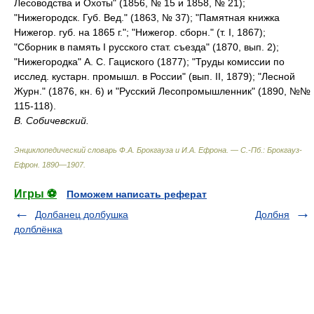
Лесоводства и Охоты" (1856, № 15 и 1858, № 21);
"Нижегородск. Губ. Вед." (1863, № 37); "Памятная книжка
Нижегор. губ. на 1865 г."; "Нижегор. сборн." (т. I, 1867);
"Сборник в память I русского стат. съезда" (1870, вып. 2);
"Нижегородка" А. С. Гациского (1877); "Труды комиссии по
исслед. кустарн. промышл. в России" (вып. II, 1879); "Лесной
Журн." (1876, кн. 6) и "Русский Лесопромышленник" (1890, №№
115-118).
В. Собичевский.
Энциклопедический словарь Ф.А. Брокгауза и И.А. Ефрона. — С.-Пб.: Брокгауз-
Ефрон
.
1890—1907
.
Игры ⚽
Поможем написать реферат
Долбанец долбушка
Долбня
долблёнка