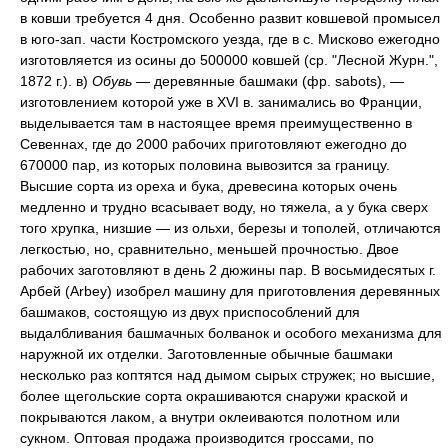
в ковши требуется 4 дня. Особенно развит ковшевой промысел
в юго-зап. части Костромского уезда, где в с. Мисково ежегодно
изготовляется из осины до 500000 ковшей (ср. "Лесной Журн.",
1872 г.). в)
Обувь
— деревянные башмаки (фр. sabots), —
изготовлением которой уже в XVI в. занимались во Франции,
выделывается там в настоящее время преимущественно в
Севеннах, где до 2000 рабочих приготовляют ежегодно до
670000 пар, из которых половина вывозится за границу.
Высшие сорта из ореха и бука, древесина которых очень
медленно и трудно всасывает воду, но тяжела, а у бука сверх
того хрупка, низшие — из ольхи, березы и тополей, отличаются
легкостью, но, сравнительно, меньшей прочностью. Двое
рабочих заготовляют в день 2 дюжины пар. В восьмидесятых г.
Арбей (Arbey) изобрел машину для приготовления деревянных
башмаков, состоящую из двух приспособлений для
выдалбливания башмачных болванок и особого механизма для
наружной их отделки. Заготовленные обычные башмаки
несколько раз коптятся над дымом сырых стружек; но высшие,
более щегольские сорта окрашиваются снаружи краской и
покрываются лаком, а внутри оклеиваются полотном или
сукном. Оптовая продажа производится гроссами, по