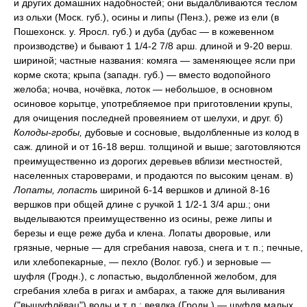
и других домашних надобностей; они выдалбливаются теслом
из ольхи (Моск. губ.), осины и липы (Пенз.), реже из ели (в
Пошехонск. у. Яросл. губ.) и дуба (дубас — в кожевенном
производстве) и бывают 1 1/4-2 7/8 арш. длиной и 9-20 верш.
шириной; частные названия: комяга — заменяющее ясли при
корме скота; крыпа (западн. губ.) — вместо водопойного
желоба; ночва, ночёвка, лоток — небольшое, в основном
осиновое корытце, употребляемое при приготовлении крупы,
для очищения последней провеянием от шелухи, и друг. б)
Колоды-гробы,
дубовые и сосновые, выдолбленные из колод в
саж. длиной и от 16-18 верш. толщиной и выше; заготовляются
преимущественно из дорогих деревьев вблизи местностей,
населенных староверами, и продаются по высоким ценам. в)
Лопаты, лопасть
шириной 6-14 вершков и длиной 8-16
вершков при общей длине с ручкой 1 1/2-1 3/4 арш.; они
выделываются преимущественно из осины, реже липы и
березы и еще реже дуба и клена. Лопаты дворовые, или
грязные, черные — для сгребания навоза, снега и т. п.; печные,
или хлебопекарные, — пехло (Волог. губ.) и зерновые —
шуфля (Гродн.), с лопастью, выдолбленной желобом, для
сгребания хлеба в ригах и амбарах, а также для выливания
("вышуфлёвац") воды и т. п.; веялка (Гродн.) — шуфля малых