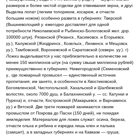
размеров и более чистой отделки для отвеивания зерна, и друг.
Выделка лопат (легким топориком, косарем, и отчасти
большим ножом) особенно развита в губерниях: Тверской
(Вышневолоцкий у. ежегодно доставляет для одной
потребности Николаевской и Рыбинско-Бологовской жел. дор.
100000 штук), Рязанской (Рязанск., Касимовск. и Егорьевск.
уу.), Калужской (Жиздринск., Козельск., Лихвинск. и Мещовск.
уу.), Тамбовской, Воронежской и Саратовской (северн. уу.). г)
Ложки
выделываются у нас приблизительно в количестве не
менее 150 миллионов штук (на сумму свыше миллиона рублей)
преимущественно в губерниях: Нижегородской (Семеновский
у., где ложкарный промысел — единственный источник
пропитания; им занято, в особенности в Хвостиковской,
Богоявленской, Чистопольской, Хахальской и Шалбежской
волостях, около 7000 душ, и Балахнинский у. — сс. Катунки и
Пуреха) и, отчасти, Костромской (Макарьевск. и Варнавинск.
уу.) и Вятской. Две трети ложкарей занимаются своим
промыслом от Покрова до Пасхи (150 дней), не покидая
земледелия. Материалом для ложек служат: осина, береза,
отчасти ольха и рябина и изредка лишь клен и пальма
(самшит), а в западных губерниях и на Кавказе — груша;