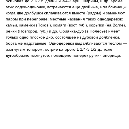
осиновая до 2 1/2 с. длины и 3/4-2 арш. ширины, и др. Кроме
этих лодок-одиночек, встречаются еще двойные, или близнецы,
когда две долбушки сплачиваются вместе (рядом) и заменяют
паром при переправе; местные названия таких однодеревок:
камьи, камейки (Псков.), комяги (вост. губ.), корытки (на Волге),
рейки (Новгород. губ.) и др. Обиянка-дуб (в Полесье) имеет
только одно плоское дно, состоящее из дубовой долбленки,
борта же надставные. Однодеревки выдалбливаются теслом —
изогнутым топором, острие которого 1 1/4-3 1/2 д., тоже
дугообразно изогнутое, помещено поперек ручки-топорища.