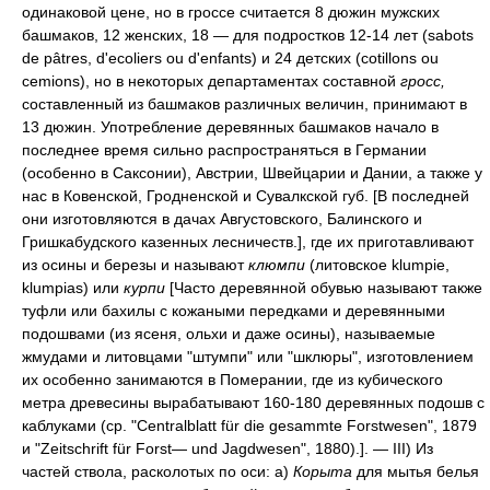
одинаковой цене, но в гроссе считается 8 дюжин мужских
башмаков, 12 женских, 18 — для подростков 12-14 лет (sabots
de pâtres, d'ecoliers ou d'enfants) и 24 детских (cotillons ou
cemions), но в некоторых департаментах составной
гросс,
составленный из башмаков различных величин, принимают в
13 дюжин. Употребление деревянных башмаков начало в
последнее время сильно распространяться в Германии
(особенно в Саксонии), Австрии, Швейцарии и Дании, а также у
нас в Ковенской, Гродненской и Сувалкской губ. [В последней
они изготовляются в дачах Августовского, Балинского и
Гришкабудского казенных лесничеств.], где их приготавливают
из осины и березы и называют
клюмпи
(литовское klumpie,
klumpias) или
курпи
[Часто деревянной обувью называют также
туфли или бахилы с кожаными передками и деревянными
подошвами (из ясеня, ольхи и даже осины), называемые
жмудами и литовцами "штумпи" или "шклюры", изготовлением
их особенно занимаются в Померании, где из кубического
метра древесины вырабатывают 160-180 деревянных подошв с
каблуками (ср. "Centralblatt für die gesammte Forstwesen", 1879
и "Zeitschrift für Forst— und Jagdwesen", 1880).]. — III) Из
частей ствола, расколотых по оси: а)
Корыта
для мытья белья