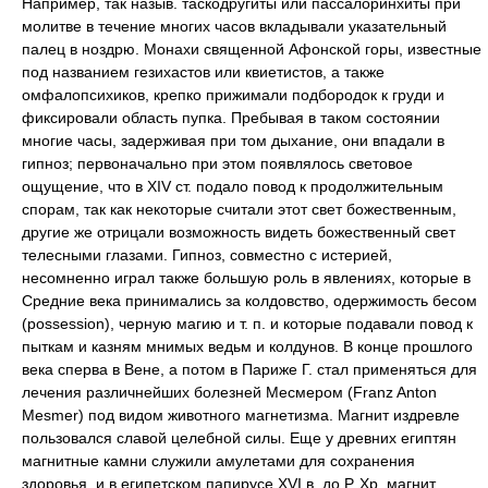
Например, так назыв. таскодругиты или пассалоринхиты при
молитве в течение многих часов вкладывали указательный
палец в ноздрю. Монахи священной Афонской горы, известные
под названием гезихастов или квиетистов, а также
омфалопсихиков, крепко прижимали подбородок к груди и
фиксировали область пупка. Пребывая в таком состоянии
многие часы, задерживая при том дыхание, они впадали в
гипноз; первоначально при этом появлялось световое
ощущение, что в XIV ст. подало повод к продолжительным
спорам, так как некоторые считали этот свет божественным,
другие же отрицали возможность видеть божественный свет
телесными глазами. Гипноз, совместно с истерией,
несомненно играл также большую роль в явлениях, которые в
Средние века принимались за колдовство, одержимость бесом
(possession), черную магию и т. п. и которые подавали повод к
пыткам и казням мнимых ведьм и колдунов. В конце прошлого
века сперва в Вене, а потом в Париже Г. стал применяться для
лечения различнейших болезней Месмером (Franz Anton
Mesmer) под видом животного магнетизма. Магнит издревле
пользовался славой целебной силы. Еще у древних египтян
магнитные камни служили амулетами для сохранения
здоровья, и в египетском папирусе XVI в. до Р. Хр. магнит