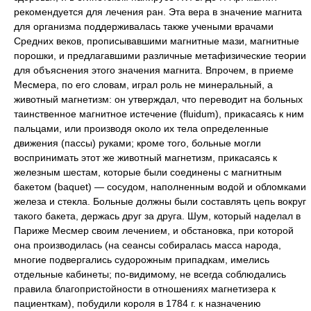
рекомендуется для лечения ран. Эта вера в значение магнита
для организма поддерживалась также учеными врачами
Средних веков, прописывавшими магнитные мази, магнитные
порошки, и предлагавшими различные метафизические теории
для объяснения этого значения магнита. Впрочем, в приеме
Месмера, по его словам, играл роль не минеральный, а
животный магнетизм: он утверждал, что переводит на больных
таинственное магнитное истечение (fluidum), прикасаясь к ним
пальцами, или производя около их тела определенные
движения (пассы) руками; кроме того, больные могли
воспринимать этот же животный магнетизм, прикасаясь к
железным шестам, которые были соединены с магнитным
бакетом (baquet) — сосудом, наполненным водой и обломками
железа и стекла. Больные должны были составлять цепь вокруг
такого бакета, держась друг за друга. Шум, который наделал в
Париже Месмер своим лечением, и обстановка, при которой
она производилась (на сеансы собиралась масса народа,
многие подвергались судорожным припадкам, имелись
отдельные кабинеты; по-видимому, не всегда соблюдались
правила благопристойности в отношениях магнетизера к
пациенткам), побудили короля в 1784 г. к назначению