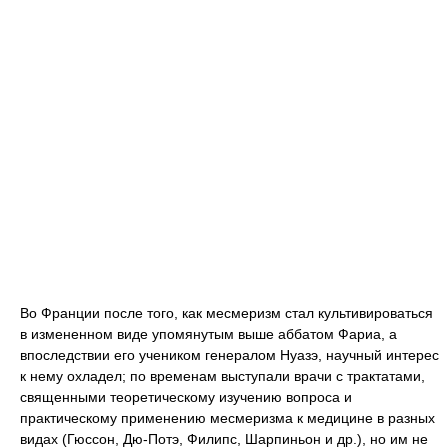
Во Франции после того, как месмеризм стал культивироваться
в измененном виде упомянутым выше аббатом Фариа, а
впоследствии его учеником генералом Нуазэ, научный интерес
к нему охладел; по временам выступали врачи с трактатами,
священными теоретическому изучению вопроса и
практическому применению месмеризма к медицине в разных
видах (Гюссон, Дю-Потэ, Филипс, Шарпиньон и др.), но им не