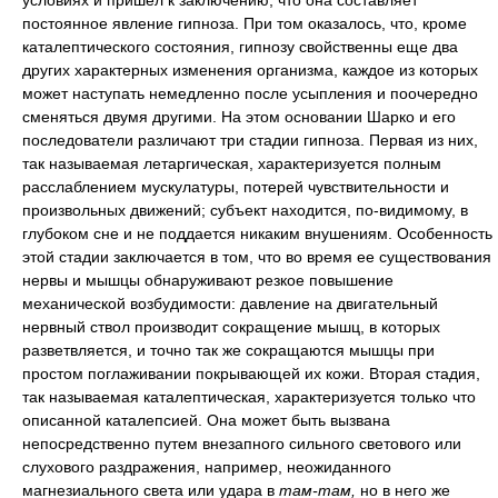
условиях и пришел к заключению, что она составляет
постоянное явление гипноза. При том оказалось, что, кроме
каталептического состояния, гипнозу свойственны еще два
других характерных изменения организма, каждое из которых
может наступать немедленно после усыпления и поочередно
сменяться двумя другими. На этом основании Шарко и его
последователи различают три стадии гипноза. Первая из них,
так называемая летаргическая, характеризуется полным
расслаблением мускулатуры, потерей чувствительности и
произвольных движений; субъект находится, по-видимому, в
глубоком сне и не поддается никаким внушениям. Особенность
этой стадии заключается в том, что во время ее существования
нервы и мышцы обнаруживают резкое повышение
механической возбудимости: давление на двигательный
нервный ствол производит сокращение мышц, в которых
разветвляется, и точно так же сокращаются мышцы при
простом поглаживании покрывающей их кожи. Вторая стадия,
так называемая каталептическая, характеризуется только что
описанной каталепсией. Она может быть вызвана
непосредственно путем внезапного сильного светового или
слухового раздражения, например, неожиданного
магнезиального света или удара в
там-там,
но в него же