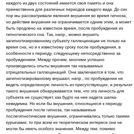
каждого из двух состояний имеется своя память и она
преемственна для различных периодов каждого вида. До сих
пор мы рассматривали явления внушения во время гипноза;
но действие внушения не ограничивается одним этим, а может
быть продлено на известное время, после пробуждения из
гипнотического сна. Так, напр., можно внушить
загипнотизированному субъекту галлюцинации не только на
время сна, но и к известному сроку после пробуждения, в
особенности к периоду, следующему непосредственно за
пробуждением. Между прочим, многими успешно
производились опыты внушения так называемых
отрицательных галлюцинаций. Они заключаются в том, что
загипнотизированному внушают, напр., по пробуждении не
видеть определенную личность из присутствующих, и результат
такого внушения обнаруживается тем, что эта личность для
субъекта не существует, как будто на нее надета шапка-
невидимка. Но если бы внушения, относящиеся к периоду
пробуждения после гипноза, так называемые
послегипнотические внушения, ограничивались только такими
курьезами; то при всем их теоретическом интересе они не
могли бы иметь особого значения. Между тем, помимо