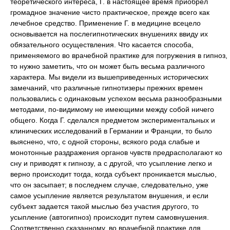
теоретического интереса, Г. в настоящее время приобрел
громадное значение чисто практическое, прежде всего как
лечебное средство. Применение Г. в медицине всецело
основывается на послегипнотических внушениях ввиду их
обязательного осуществления. Что касается способа,
применяемого во врачебной практике для погружения в гипноз,
то нужно заметить, что он может быть весьма различного
характера. Мы видели из вышеприведенных исторических
замечаний, что различные гипнотизеры прежних времен
пользовались с одинаковым успехом весьма разнообразными
методами, по-видимому не имеющими между собой ничего
общего. Когда Г. сделался предметом экспериментальных и
клинических исследований в Германии и Франции, то было
выяснено, что, с одной стороны, всякого рода слабые и
монотонные раздражения органов чувств предрасполагают ко
сну и приводят к гипнозу, а с другой, что усыпление легко и
верно происходит тогда, когда субъект проникается мыслью,
что он засыпает; в последнем случае, следовательно, уже
самое усыпление является результатом внушения, и если
субъект задается такой мыслью без участия другого, то
усыпление (автогипноз) происходит путем самовнушения.
Соответственно сказанному, во врачебной практике для