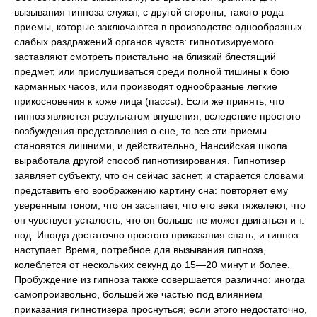
вызывания гипноза служат, с другой стороны, такого рода
приемы, которые заключаются в производстве однообразных
слабых раздражений органов чувств: гипнотизируемого
заставляют смотреть пристально на близкий блестящий
предмет, или прислушиваться среди полной тишины к бою
карманных часов, или производят однообразные легкие
прикосновения к коже лица (пассы). Если же принять, что
гипноз является результатом внушения, вследствие простого
возбуждения представления о сне, то все эти приемы
становятся лишними, и действительно, Нансийская школа
выработала другой способ гипнотизирования. Гипнотизер
заявляет субъекту, что он сейчас заснет, и старается словами
представить его воображению картину сна: повторяет ему
уверенным тоном, что он засыпает, что его веки тяжелеют, что
он чувствует усталость, что он больше не может двигаться и т.
под. Иногда достаточно простого приказания спать, и гипноз
наступает. Время, потребное для вызывания гипноза,
колеблется от нескольких секунд до 15—20 минут и более.
Пробуждение из гипноза также совершается различно: иногда
самопроизвольно, большей же частью под влиянием
приказания гипнотизера проснуться; если этого недостаточно,