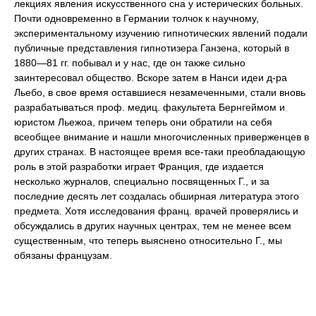
лекциях явления искусственного сна у истерических больных.
Почти одновременно в Германии толчок к научному,
экспериментальному изучению гипнотических явлений подали
публичные представления гипнотизера Ганзена, который в
1880—81 гг. побывал и у нас, где он также сильно
заинтересовал общество. Вскоре затем в Нанси идеи д-ра
Льебо, в свое время оставшиеся незамеченными, стали вновь
разрабатываться проф. медиц. факультета Бернгеймом и
юристом Льежоа, причем теперь они обратили на себя
всеобщее внимание и нашли многочисленных приверженцев в
других странах. В настоящее время все-таки преобладающую
роль в этой разработки играет Франция, где издается
несколько журналов, специально посвященных Г., и за
последние десять лет создалась обширная литература этого
предмета. Хотя исследования франц. врачей проверялись и
обсуждались в других научных центрах, тем не менее всем
существенным, что теперь выяснено относительно Г., мы
обязаны французам.