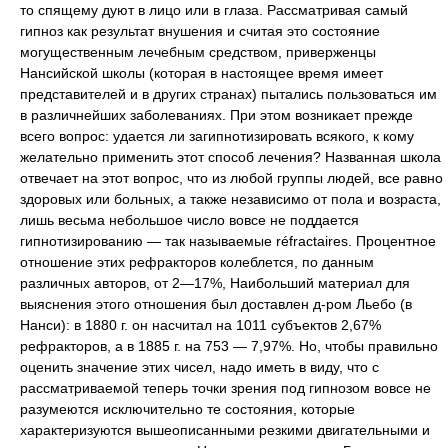
то спящему дуют в лицо или в глаза. Рассматривая самый
гипноз как результат внушения и считая это состояние
могущественным лечебным средством, приверженцы
Нансийской школы (которая в настоящее время имеет
представителей и в других странах) пытались пользоваться им
в различнейших заболеваниях. При этом возникает прежде
всего вопрос: удается ли загипнотизировать всякого, к кому
желательно применить этот способ лечения? Названная школа
отвечает на этот вопрос, что из любой группы людей, все равно
здоровых или больных, а также независимо от пола и возраста,
лишь весьма небольшое число вовсе не поддается
гипнотизированию — так называемые réfractaires. Процентное
отношение этих рефракторов колеблется, по данным
различных авторов, от 2—17%, Наибольший материал для
выяснения этого отношения был доставлен д-ром Льебо (в
Нанси): в 1880 г. он насчитал на 1011 субъектов 2,67%
рефракторов, а в 1885 г. на 753 — 7,97%. Но, чтобы правильно
оценить значение этих чисел, надо иметь в виду, что с
рассматриваемой теперь точки зрения под гипнозом вовсе не
разумеются исключительно те состояния, которые
характеризуются вышеописанными резкими двигательными и