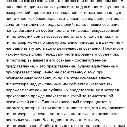
сознания как бы застывает, так же как при естественном сне. В
последнем, при известных условиях, под влиянием внутренних
раздражений, происходят сновидения, которые, конечно, суть
ничто иное, как беспорядочные, лишенные волевого контроля
сочетания наличных представлений, наполнявших сознание
наяву. Загадочная особенность, отличающая искусственный,
гипнотический сон от естественного, заключается в том, что
гипнотизер может по своему желанию приводить в движение и
направлять эту застывшую деятельность сознания. Произнося
какое-нибудь слово перед загипнотизированным субъектом,
гипнотизер вызывает в его сознании соответственное
представление, и это представление, будучи единственным,
приобретает совершенно не свойственную ему, при
обыкновенных условиях, силу. На этом основана власть
гипнотизера над усыпленным им субъектом, которая так
поражает зрителей на публичных представлениях и которая
производила прежде впечатление какой-то таинственной
психической силы. Гипнотизированный превращается в
автомата, который в точности выполняет все, что ему прикажет
гипнотизер — конечно, настолько, насколько это позволяют
реальные условия. Благодаря этому автоматизму,
гипнотизированный обязательно отвечает на вопросы, которые