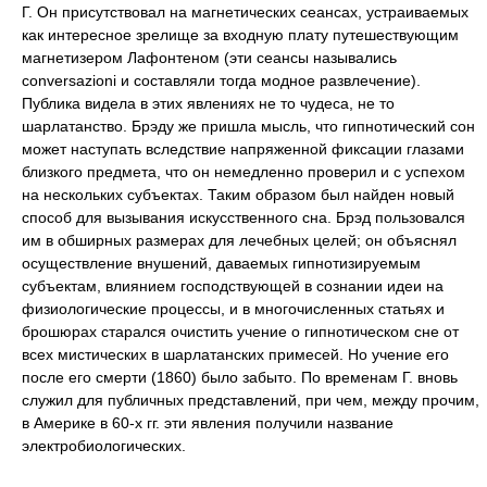
Г. Он присутствовал на магнетических сеансах, устраиваемых
как интересное зрелище за входную плату путешествующим
магнетизером Лафонтеном (эти сеансы назывались
conversazioni и составляли тогда модное развлечение).
Публика видела в этих явлениях не то чудеса, не то
шарлатанство. Брэду же пришла мысль, что гипнотический сон
может наступать вследствие напряженной фиксации глазами
близкого предмета, что он немедленно проверил и с успехом
на нескольких субъектах. Таким образом был найден новый
способ для вызывания искусственного сна. Брэд пользовался
им в обширных размерах для лечебных целей; он объяснял
осуществление внушений, даваемых гипнотизируемым
субъектам, влиянием господствующей в сознании идеи на
физиологические процессы, и в многочисленных статьях и
брошюрах старался очистить учение о гипнотическом сне от
всех мистических в шарлатанских примесей. Но учение его
после его смерти (1860) было забыто. По временам Г. вновь
служил для публичных представлений, при чем, между прочим,
в Америке в 60-х гг. эти явления получили название
электробиологических.