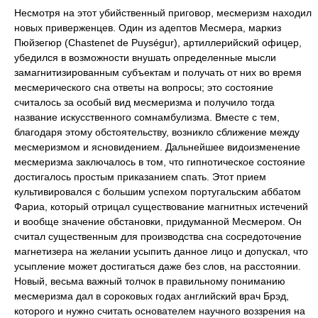
Несмотря на этот убийственный приговор, месмеризм находил
новых приверженцев. Один из адептов Месмера, маркиз
Пюйзегюр (Chastenet de Puységur), артиллерийский офицер,
убедился в возможности внушать определенные мысли
замагнитизированным субъектам и получать от них во время
месмерического сна ответы на вопросы; это состояние
считалось за особый вид месмеризма и получило тогда
название искусственного сомнамбулизма. Вместе с тем,
благодаря этому обстоятельству, возникло сближение между
месмеризмом и ясновидением. Дальнейшее видоизменение
месмеризма заключалось в том, что гипнотическое состояние
достигалось простым приказанием спать. Этот прием
культивировался с большим успехом португальским аббатом
Фариа, который отрицал существование магнитных истечений
и вообще значение обстановки, придуманной Месмером. Он
считал существенным для производства сна сосредоточение
магнетизера на желании усыпить данное лицо и допускал, что
усыпление может достигаться даже без слов, на расстоянии.
Новый, весьма важный толчок в правильному пониманию
месмеризма дал в сороковых годах английский врач Брэд,
которого и нужно считать основателем научного воззрения на