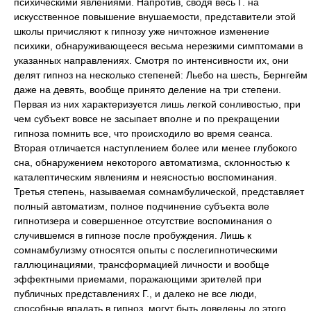
психическими явлениями. Напротив, сводя весь Г. на
искусственное повышение внушаемости, представители этой
школы причисляют к гипнозу уже ничтожное изменение
психики, обнаруживающееся весьма нерезкими симптомами в
указанных направлениях. Смотря по интенсивности их, они
делят гипноз на несколько степеней: Льебо на шесть, Бернгейм
даже на девять, вообще принято деление на три степени.
Первая из них характеризуется лишь легкой сонливостью, при
чем субъект вовсе не засыпает вполне и по прекращении
гипноза помнить все, что происходило во время сеанса.
Вторая отличается наступлением более или менее глубокого
сна, обнаружением некоторого автоматизма, склонностью к
каталептическим явлениям и неясностью воспоминания.
Третья степень, называемая сомнамбулической, представляет
полный автоматизм, полное подчинение субъекта воле
гипнотизера и совершенное отсутствие воспоминания о
случившемся в гипнозе после пробуждения. Лишь к
сомнамбулизму относятся опыты с послегипнотическими
галлюцинациями, трансформацией личности и вообще
эффектными приемами, поражающими зрителей при
публичных представлениях Г., и далеко не все люди,
способные впадать в гипноз, могут быть доведены до этого