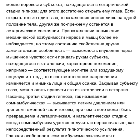
можно перевести субъекта, находящегося в летаргической
стадии гипноза; для этого достаточно открыть ему глаза. Если
открыть только один глаз, то каталепсия явится лишь на одной
половине тела, другая же по-прежнему останется в
летаргическом состоянии. При каталепсии повышение
механической возбудимости нервов и мышц более не
наблюдается; но этому состоянию свойственна другая
замечательная особенность — возможность внушения через
мышечное чувство: если придать рукам субъекта,
находящегося в каталепсии, характерное положение,
например — соответствующее молитве или воздушному
поцелую и т. под., то в соответственном направлении
изменяется и мимика лица и общая осанка. Закрывая субъекту
глаза, можно опять привести его из каталепсии в летаргию.
Наконец, третья стадия гипноза, так называемая
сомнамбулическая — вызывается легким давлением или
трением теменной части головы, при чем в него может быть
превращаема и летаргическая, и каталептическая стадии;
иногда сомнамбулизм удается получить и первоначально, как
непосредственный результат гипнотического усыпления.
Главная особенность сомнамбулизма заключается в