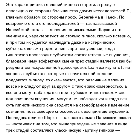
Эта характеристика явлений гипноза встретила резкую
оппозицию со стороны большинства других исследователей Г.,
главным образом со стороны проф. Бернгейма в Нанси. По
воззрению его и его последователей — так называемой
Нансийской школы — явления, описываемые Шарко и его
учениками, характеризуют не столько гипноз, сколько истерию,
и при том их удается наблюдать даже на истерических
субъектах весьма редко и лишь при том условии, когда
гипнотизер производит субъектам соответственные внушения,
благодаря чему эффектная смена трех стадий является как бы
результатом искусственной дрессировки. Если же изучать Г. на
здоровых субъектах, которые в значительной степени
поддаются гипнозу, то оказывается, что различные явления
вовсе не следуют друг за другом с такой закономерностью, а
все они могут наблюдаться при глубоком гипнотическом сне
под влиянием внушения, могут и не наблюдаться и тогда вся
суть гипнотического сна сводится на своеобразное изменение
сознания, повышающее способность к восприятию внушений.
Последователи же Шарко — так называемая Парижская школа
— настаивают на том, что вышеприведенные явления в виде
трех стадий составляют классическую картину гипноза —