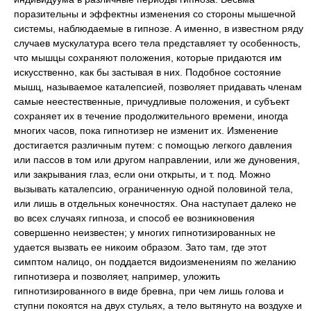
поразительны и эффектны изменения со стороны мышечной
системы, наблюдаемые в гипнозе. А именно, в известном ряду
случаев мускулатура всего тела представляет ту особенность,
что мышцы сохраняют положения, которые придаются им
искусственно, как бы застывая в них. Подобное состояние
мышц, называемое каталепсией, позволяет придавать членам
самые неестественные, причудливые положения, и субъект
сохраняет их в течение продолжительного времени, иногда
многих часов, пока гипнотизер не изменит их. Изменение
достигается различным путем: с помощью легкого давления
или пассов в том или другом направлении, или же дуновения,
или закрывания глаз, если они открыты, и т. под. Можно
вызывать каталепсию, ограниченную одной половиной тела,
или лишь в отдельных конечностях. Она наступает далеко не
во всех случаях гипноза, и способ ее возникновения
совершенно неизвестен; у многих гипнотизированных не
удается вызвать ее никоим образом. Зато там, где этот
симптом налицо, он поддается видоизменениям по желанию
гипнотизера и позволяет, например, уложить
гипнотизированного в виде бревна, при чем лишь голова и
ступни покоятся на двух стульях, а тело вытянуто на воздухе и