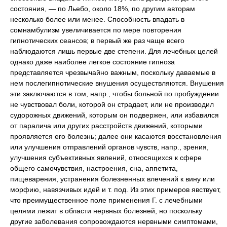
состояния, — по Льебо, около 18%, по другим авторам
несколько более или менее. Способность впадать в
сомнамбулизм увеличивается по мере повторения
гипнотических сеансов; в первый же раз чаще всего
наблюдаются лишь первые две степени. Для лечебных целей
однако даже наиболее легкое состояние гипноза
представляется чрезвычайно важным, поскольку даваемые в
нем послегипнотические внушения осуществляются. Внушения
эти заключаются в том, напр., чтобы больной по пробуждении
не чувствовал боли, которой он страдает, или не производил
судорожных движений, которым он подвержен, или избавился
от паралича или других расстройств движений, которыми
проявляется его болезнь; далее они касаются восстановления
или улучшения отправлений органов чувств, напр., зрения,
улучшения субъективных явлений, относящихся к сфере
общего самочувствия, настроения, сна, аппетита,
пищеварения, устранения болезненных влечений к вину или
морфию, навязчивых идей и т. под. Из этих примеров явствует,
что преимущественное поле применения Г. с лечебными
целями лежит в области нервных болезней, но поскольку
другие заболевания сопровождаются нервными симптомами,