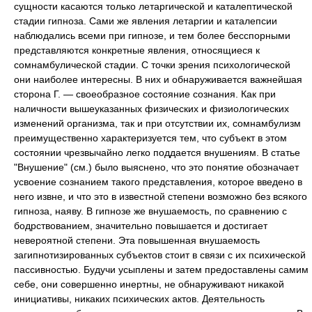
сущности касаются только летаргической и каталептической
стадии гипноза. Сами же явления летаргии и каталепсии
наблюдались всеми при гипнозе, и тем более бесспорными
представляются конкретные явления, относящиеся к
сомнамбулической стадии. С точки зрения психологической
они наиболее интересны. В них и обнаруживается важнейшая
сторона Г. — своеобразное состояние сознания. Как при
наличности вышеуказанных физических и физиологических
изменений организма, так и при отсутствии их, сомнамбулизм
преимущественно характеризуется тем, что субъект в этом
состоянии чрезвычайно легко поддается внушениям. В статье
"Внушение" (см.) было выяснено, что это понятие обозначает
усвоение сознанием такого представления, которое введено в
него извне, и что это в известной степени возможно без всякого
гипноза, наяву. В гипнозе же внушаемость, по сравнению с
бодрствованием, значительно повышается и достигает
невероятной степени. Эта повышенная внушаемость
загипнотизированных субъектов стоит в связи с их психической
пассивностью. Будучи усыплены и затем предоставлены самим
себе, они совершенно инертны, не обнаруживают никакой
инициативы, никаких психических актов. Деятельность