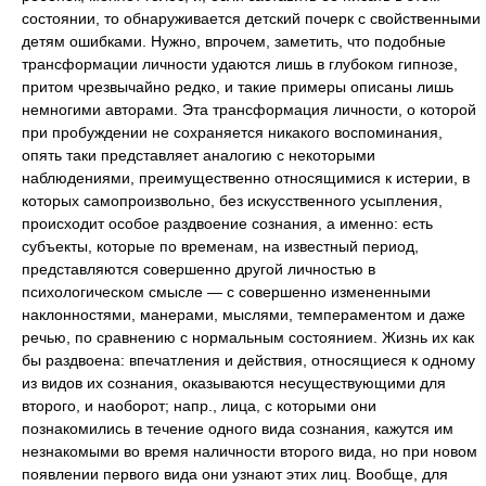
состоянии, то обнаруживается детский почерк с свойственными
детям ошибками. Нужно, впрочем, заметить, что подобные
трансформации личности удаются лишь в глубоком гипнозе,
притом чрезвычайно редко, и такие примеры описаны лишь
немногими авторами. Эта трансформация личности, о которой
при пробуждении не сохраняется никакого воспоминания,
опять таки представляет аналогию с некоторыми
наблюдениями, преимущественно относящимися к истерии, в
которых самопроизвольно, без искусственного усыпления,
происходит особое раздвоение сознания, а именно: есть
субъекты, которые по временам, на известный период,
представляются совершенно другой личностью в
психологическом смысле — с совершенно измененными
наклонностями, манерами, мыслями, темпераментом и даже
речью, по сравнению с нормальным состоянием. Жизнь их как
бы раздвоена: впечатления и действия, относящиеся к одному
из видов их сознания, оказываются несуществующими для
второго, и наоборот; напр., лица, с которыми они
познакомились в течение одного вида сознания, кажутся им
незнакомыми во время наличности второго вида, но при новом
появлении первого вида они узнают этих лиц. Вообще, для