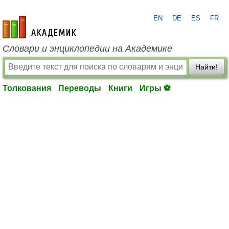
EN
DE
ES
FR
academic.ru
Словари и энциклопедии на Академике
Найти!
Толкования
Переводы
Книги
Игры ⚽