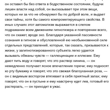
он оставил бы без ответа в бодрственном состоянии, будучи
лишен власти над собой, он высказывает при этом вещи,
которых ни за что не обнаружил бы по доброй воле, и выдает
свои тайны, хотя бы самого компрометирующего свойства. В
иных случаях этот автоматизм выражается в слепом
подражании всем движениям гипнотизера и повторении всего,
что он скажет, вроде эхо. Благодаря указанной пассивности
сознания в гипнозе и обусловленной ею необыкновенной силе
отдельных представлений, которые, так сказать, призываются к
жизни, у загипнотизированного субъекта легко удается
вызывать обманы чувств — галлюцинации и иллюзии. Ему
дают пить воду и говорят, что это раствор хинина, — он
немедленно получает ясное впечатление горечи; ему подносят
ко рту бумажку и говорят, что это свежая благоуханная роза, —
он с видимым восторгом втягивает в себя приятный запах; ему
говорят, что он в пустыне и ему навстречу идет лев, готовый его
растерзать, — он приходит в ужас.