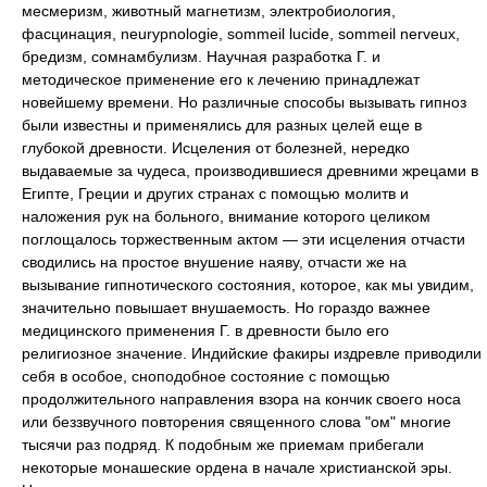
месмеризм, животный магнетизм, электробиология,
фасцинация, neurypnologie, sommeil lucide, sommeil nerveux,
бредизм, сомнамбулизм. Научная разработка Г. и
методическое применение его к лечению принадлежат
новейшему времени. Но различные способы вызывать гипноз
были известны и применялись для разных целей еще в
глубокой древности. Исцеления от болезней, нередко
выдаваемые за чудеса, производившиеся древними жрецами в
Египте, Греции и других странах с помощью молитв и
наложения рук на больного, внимание которого целиком
поглощалось торжественным актом — эти исцеления отчасти
сводились на простое внушение наяву, отчасти же на
вызывание гипнотического состояния, которое, как мы увидим,
значительно повышает внушаемость. Но гораздо важнее
медицинского применения Г. в древности было его
религиозное значение. Индийские факиры издревле приводили
себя в особое, сноподобное состояние с помощью
продолжительного направления взора на кончик своего носа
или беззвучного повторения священного слова "ом" многие
тысячи раз подряд. К подобным же приемам прибегали
некоторые монашеские ордена в начале христианской эры.