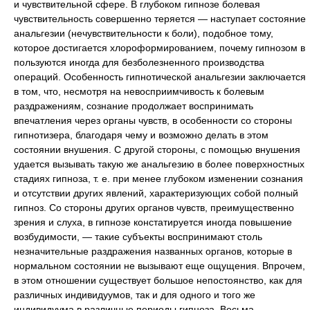
и чувствительной сфере. В глубоком гипнозе болевая
чувствительность совершенно теряется — наступает состояние
анальгезии (нечувствительности к боли), подобное тому,
которое достигается хлороформированием, почему гипнозом в
пользуются иногда для безболезненного производства
операций. Особенность гипнотической анальгезии заключается
в том, что, несмотря на невосприимчивость к болевым
раздражениям, сознание продолжает воспринимать
впечатления через органы чувств, в особенности со стороны
гипнотизера, благодаря чему и возможно делать в этом
состоянии внушения. С другой стороны, с помощью внушения
удается вызывать такую же анальгезию в более поверхностных
стадиях гипноза, т. е. при менее глубоком изменении сознания
и отсутствии других явлений, характеризующих собой полный
гипноз. Со стороны других органов чувств, преимущественно
зрения и слуха, в гипнозе констатируется иногда повышение
возбудимости, — такие субъекты воспринимают столь
незначительные раздражения названных органов, которые в
нормальном состоянии не вызывают еще ощущения. Впрочем,
в этом отношении существует большое непостоянство, как для
различных индивидуумов, так и для одного и того же
индивидуума в различные периоды гипноза. Весьма