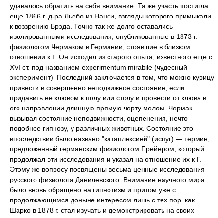
удавалось обратить на себя внимание. Та же участь постигла
еще 1866 г. д-ра Льебо из Нанси, взгляды которого примыкали
к воззрению Брэда. Точно так же долго оставались
изолированными исследования, опубликованные в 1873 г.
физиологом Чермаком в Германии, стоявшие в близком
отношении к Г. Он исходил из старого опыта, известного еще с
XVI ст. под названием experimentum mirabile (чудесный
эксперимент). Последний заключается в том, что можно курицу
привести в совершенно неподвижное состояние, если
придавить ее клювом к полу или столу и провести от клюва в
его направлении длинную прямую черту мелом. Чермак
вызывал состояние неподвижности, оцепенения, нечто
подобное гипнозу, у различных животных. Состояние это
впоследствии было названо "катаплексией" (испуг) — термин,
предложенный германским физиологом Прейером, который
продолжал эти исследования и указал на отношение их к Г.
Этому же вопросу посвящены весьма ценные исследования
русского физиолога Данилевского. Внимание научного мира
было вновь обращено на гипнотизм и притом уже с
продолжающимся доныне интересом лишь с тех пор, как
Шарко в 1878 г. стал изучать и демонстрировать на своих