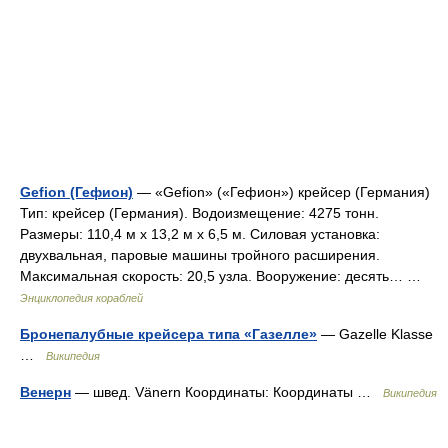
Gefion (Гефион)
— «Gefion» («Гефион») крейсер (Германия)
Тип: крейсер (Германия). Водоизмещение: 4275 тонн.
Размеры: 110,4 м х 13,2 м х 6,5 м. Силовая установка:
двухвальная, паровые машины тройного расширения.
Максимальная скорость: 20,5 узла. Вооружение: десять… …
Энциклопедия кораблей
Бронепалубные крейсера типа «Газелле»
— Gazelle Klasse
…
Википедия
Венерн
— швед. Vänern Координаты: Координаты …
Википедия