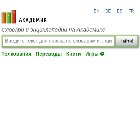
EN
DE
ES
FR
academic.ru
Словари и энциклопедии на Академике
Найти!
Толкования
Переводы
Книги
Игры ⚽