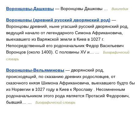
Воронцовы-Дашковы
— Воронцовы Дашковы …
Википедия
Воронцовы (древний русский дворянский род)
—
Воронцовы древний, ныне угасший русский дворянский род,
ведущий начало от легендарного Симона Африкановича,
выехавшего из Варяжской земли в Киев в 1027 г.
Непосредственный его родоначальник Федор Васильевич
Воронцов (около 1400). С половины XV и… …
Биографический
словарь
Воронцовы-Вельяминовы
— дворянский род,
происходящий, по сказанию древних родословцев, от
сказочного князя Шимона Африкановича, выехавшего будто бы
из Норвегии в 1027 году в Киев к Ярославу . Несомненным
родоначальником этого рода является Протасий Федорович,
бывший… …
Биографический словарь