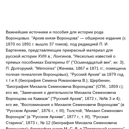
Важнейшие источники и пособия для истории рода
Воронцовых: "Архив князя Воронцова" — обширное издание (с
1870 по 1891 г. вышло 37 томов), под редакцией П. И.
Бартенева, представляющее прекрасный материал для
русской истории XVIII в.; Лонгинов, "Несколько известий о
прямых пособниках Екатерины II" ("Осьмнадцатый век", кн. 3);
П. Долгорукий, "Mémoires" (Женева, 1867 и 1871 гг.; помещена
полная генеалогия Воронцовых); "Русский Архив" за 1879 год,
т. I и II (биография Семена Романовича В.); Щербинин,
"Биография Михаила Семеновича Воронцова" (СПб., 1859 г.);
его же, "Замечания о деятельности Михаила Семеновича
Воронцова на Кавказе" ("Русский Архив", 1872 г., №№ 3 и 4);
его же, "Воспоминания о Михаиле Семеновиче Воронцове" (в
"Русском Архиве", 1876 г., т. III); Толстой, "Михаил Семенович
Воронцов" (в "Русском Архиве", 1877 г., т. III); "Русская
Старина", 1873 г., № 12 (биография Михаила Семеновича
Воронцова); биографии князя М. С. В. в "Портретной галерее"