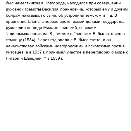
был наместником в Новгороде, находился при совершении
духовной грамоты Василия Иоанновича, который ему и другим
боярам наказывал о сыне, об устроении земском и т. д. В
правление Елены в первое время всеми делами государства
руководил ее дядя Михаил Глинский, со своим
"единомышленником" В.; вместе с Глинским В. был заточен в
темницу (1534). Через год опала с В. была снята, и он
начальствовал войсками новгородскими и псковскими против
литовцев, а в 1537 г. принимал участие в переговорах о мире с
Литвой и Швецией. † в 1539 г.