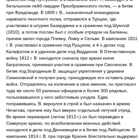
батальоном лейб-гвардии Преображенского полка, — в битве
при Фридланде. В 1809 г. В., назначенный командиром
нарвского пехотного полка, отправился в Турцию, где
участвовал в штурме Базарджика и в сражении под Шумлой
(1810), а потом послан был с особым отрядом на Балканы,
причем занял города Плевну, Ловчу и Сельви. В кампанию 1811
г. В. участвовал в сражении под Рущуком, в 4-х делах под
Калафатом и в удачном деле под Виддином. В Отечественную
войну 1812 г. В. находился сначала при армии князя
Багратиона, принимал участие в сражении при Смоленске. В
битве под Бородиным В. защищал укрепления у деревни
Семеновской и получил рану, принудившую его оставить ряды
войск. Отправляясь на излечение в свое имение, он пригласил
туда же около 50 раненых офицеров и более 300 рядовых,
пользовавшихся у него заботливым уходом. Едва
поправившись, В. вернулся в строй и был назначен в армию
Чичагова, причем ему был вверен отдельный летучий отряд.
Во время перемирия (летом 1813 г.) он был переведен в
Северную армию; по возобновлении военных действий
находился в деле под Денневицем и в битве под Лейпцигом. В
кампанию 1814 г. В. при городе Краоне блистательно выдержал