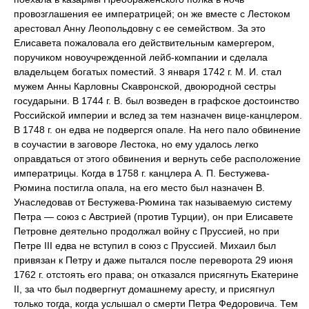
провозглашения ее императрицей; он же вместе с Лестоком
арестовал Анну Леопольдовну с ее семейством. За это
Елисавета пожаловала его действительным камергером,
поручиком новоучрежденной лейб-компании и сделала
владельцем богатых поместий. 3 января 1742 г. М. И. стал
мужем Анны Карловны Скавронской, двоюродной сестры
государыни. В 1744 г. В. был возведен в графское достоинство
Российской империи и вслед за тем назначен вице-канцлером.
В 1748 г. он едва не подвергся опале. На него пало обвинение
в соучастии в заговоре Лестока, но ему удалось легко
оправдаться от этого обвинения и вернуть себе расположение
императрицы. Когда в 1758 г. канцлера А. П. Бестужева-
Рюмина постигла опала, на его место был назначен В.
Унаследовав от Бестужева-Рюмина так называемую систему
Петра — союз с Австрией (против Турции), он при Елисавете
Петровне деятельно продолжал войну с Пруссией, но при
Петре III едва не вступил в союз с Пруссией. Михаил был
привязан к Петру и даже пытался после переворота 29 июня
1762 г. отстоять его права; он отказался присягнуть Екатерине
II, за что был подвергнут домашнему аресту, и присягнул
только тогда, когда услышал о смерти Петра Федоровича. Тем