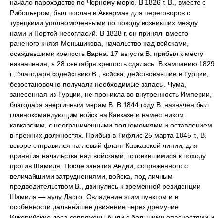
начало пароходство по Черному морю. В 1826 г. В., вместе с
Рибопьером, был послан в Аккерман для переговоров с
турецкими уполномоченными по поводу возникших между
нами и Портой несогласий. В 1828 г. он принял, вместо
раненого князя Меньшикова, начальство над войсками,
осаждавшими крепость Варна. 17 августа В. прибыл к месту
назначения, а 28 сентября крепость сдалась. В кампанию 1829
г., благодаря содействию В., войска, действовавшие в Турции,
безостановочно получали необходимые запасы. Чума,
занесенная из Турции, не проникла во внутренность Империи,
благодаря энергичным мерам В. В 1844 году В. назначен был
главнокомандующим войск на Кавказе и наместником
кавказским, с неограниченными полномочиями и оставлением
в прежних должностях. Прибыв в Тифлис 25 марта 1845 г., В.
вскоре отправился на левый фланг Кавказской линии, для
принятия начальства над войсками, готовившимися к походу
против Шамиля. После занятия Андии, сопряженного с
величайшими затруднениями, войска, под личным
предводительством В., двинулись к временной резиденции
Шамиля — аулу Дарго. Овладение этим пунктом и в
особенности дальнейшее движение через дремучие
Ичкерийские леса сопряжены были с большими опасностями и