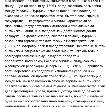
был назначен полномочным министром в Венецию; в 1785 г. в
Лондон, где он пробыл до 1806 г. Когда возобновилась война
между Россией и Турцией, в числе пособников последней
оказалось английское правительство. Быстро освоившись с
государственным устройством Англии, характерами ее
главнейших государственных деятелей и стремлениями
английской нации, В. с твердостью и достоинством достиг
разоружения флота, снарядившегося в помощь Турции, и
возобновил торговый трактат России с Великобританией
(1793), по которому, если и предоставлялись некоторые льготы
английским купцам в русских владениях, то исключительно
благодаря заключенному незадолго перед тем
оборонительному союзу России с Англией, ввиду событий
Французской революции (январь 1793 г.). Теперь В. пришлось
вести переговоры о поддержке изгнанных Бурбонов и их
партии, мечтавшей произвести во Франции контрреволюцию,
между тем как в возможность этого не верило ни английское
правительство, ни сам Семен Романович. Вмешательство в эти
дела временщика Зубова, прямые, доходившие до резкости
ответы посла не только в частных письмах, но и официальных
бумагах — способствовали значительному охлаждению к нему
императрицы. В. расходился со своим правительством и по