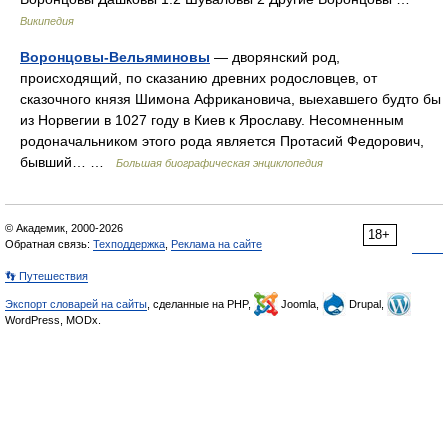
Википедия
Воронцовы-Вельяминовы
— дворянский род,
происходящий, по сказанию древних родословцев, от
сказочного князя Шимона Африкановича, выехавшего будто бы
из Норвегии в 1027 году в Киев к Ярославу. Несомненным
родоначальником этого рода является Протасий Федорович,
бывший… …
Большая биографическая энциклопедия
© Академик, 2000-2026
18+
Обратная связь:
Техподдержка
,
Реклама на сайте
👣 Путешествия
Экспорт словарей на сайты
, сделанные на PHP,
Joomla,
Drupal,
WordPress, MODx.