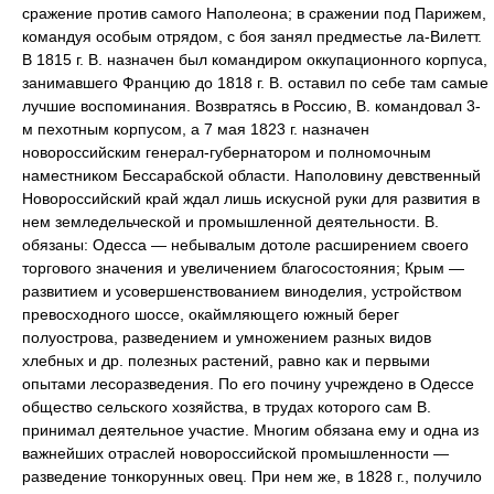
сражение против самого Наполеона; в сражении под Парижем,
командуя особым отрядом, с боя занял предместье ла-Вилетт.
В 1815 г. В. назначен был командиром оккупационного корпуса,
занимавшего Францию до 1818 г. В. оставил по себе там самые
лучшие воспоминания. Возвратясь в Россию, В. командовал 3-
м пехотным корпусом, а 7 мая 1823 г. назначен
новороссийским генерал-губернатором и полномочным
наместником Бессарабской области. Наполовину девственный
Новороссийский край ждал лишь искусной руки для развития в
нем земледельческой и промышленной деятельности. В.
обязаны: Одесса — небывалым дотоле расширением своего
торгового значения и увеличением благосостояния; Крым —
развитием и усовершенствованием виноделия, устройством
превосходного шоссе, окаймляющего южный берег
полуострова, разведением и умножением разных видов
хлебных и др. полезных растений, равно как и первыми
опытами лесоразведения. По его почину учреждено в Одессе
общество сельского хозяйства, в трудах которого сам В.
принимал деятельное участие. Многим обязана ему и одна из
важнейших отраслей новороссийской промышленности —
разведение тонкорунных овец. При нем же, в 1828 г., получило