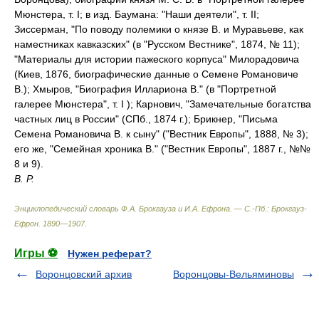
Мюнстера, т. I; в изд. Баумана: "Наши деятели", т. II;
Зиссерман, "По поводу полемики о князе В. и Муравьеве, как
наместниках кавказских" (в "Русском Вестнике", 1874, № 11);
"Материалы для истории пажеского корпуса" Милорадовича
(Киев, 1876, биографические данные о Семене Романовиче
В.); Хмыров, "Биография Иллариона В." (в "Портретной
галерее Мюнстера", т. I ); Карнович, "Замечательные богатства
частных лиц в России" (СПб., 1874 г.); Брикнер, "Письма
Семена Романовича В. к сыну" ("Вестник Европы", 1888, № 3);
его же, "Семейная хроника В." ("Вестник Европы", 1887 г., №№
8 и 9).
В. Р.
Энциклопедический словарь Ф.А. Брокгауза и И.А. Ефрона. — С.-Пб.: Брокгауз-
Ефрон
.
1890—1907
.
Игры ⚽
Нужен реферат?
Воронцовский архив
Воронцовы-Вельяминовы