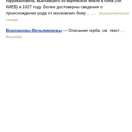
Африкановича, выехавшего из варяжской земли в Киев (см.
КИЕВ) в 1027 году. Более достоверны сведения о
происхождении рода от московских бояр… …
Энциклопедический
словарь
Воронцовы-Вельяминовы
— Описание герба: см. текст …
Википедия