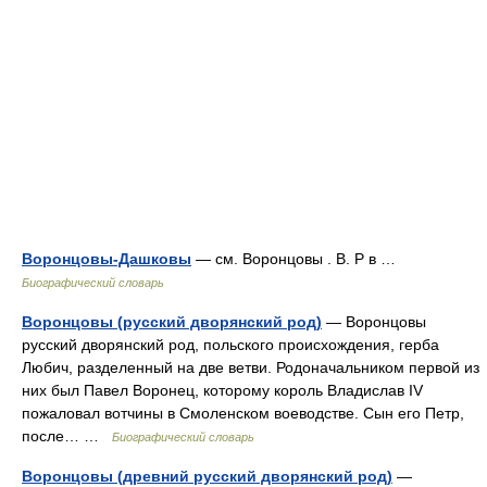
Воронцовы-Дашковы
— см. Воронцовы . В. Р в …
Биографический словарь
Воронцовы (русский дворянский род)
— Воронцовы
русский дворянский род, польского происхождения, герба
Любич, разделенный на две ветви. Родоначальником первой из
них был Павел Воронец, которому король Владислав IV
пожаловал вотчины в Смоленском воеводстве. Сын его Петр,
после… …
Биографический словарь
Воронцовы (древний русский дворянский род)
—