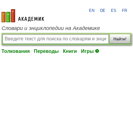
EN
DE
ES
FR
academic.ru
Словари и энциклопедии на Академике
Найти!
Толкования
Переводы
Книги
Игры ⚽