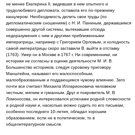
не менее Екатерина II, видевшая в нем опытного и
трудолюбивого дипломата, оставила его по-прежнему
канцлером. Необходимость делить свои труды (по
дипломатическим сношениям) с Н. И. Паниным, державшимся
совершенно другой системы, вытекавшие отсюда
недоразумения с ним и другими приближенными
императрицы, например с Григорием Орловым, и холодность
самой императрицы скоро заставили В. выйти в отставку
(1763). Умер он в Москве в 1767 г. Ни современники, ни
историки не согласны в оценке деятельности М. И. В.
Большинство историков, следуя суровому приговору
Манштейна, называют его малоспособным,
малообразованным и поддающимся чужому влиянию. Зато
почти все считают Михаила Илларионовича человеком
честным, мягким и гуманным. Друг и покровитель М. В.
Ломоносова, он интересовался успехами родной словесности
и родной науки и, насколько можно судить по его письмам,
особенно последнего 10-летия, обладал хорошим
образованием, если не в политическом, то в
общелитературном смысле.