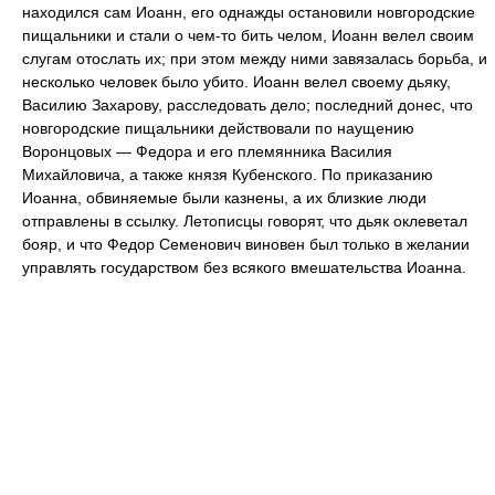
находился сам Иоанн, его однажды остановили новгородские
пищальники и стали о чем-то бить челом, Иоанн велел своим
слугам отослать их; при этом между ними завязалась борьба, и
несколько человек было убито. Иоанн велел своему дьяку,
Василию Захарову, расследовать дело; последний донес, что
новгородские пищальники действовали по наущению
Воронцовых — Федора и его племянника Василия
Михайловича, а также князя Кубенского. По приказанию
Иоанна, обвиняемые были казнены, а их близкие люди
отправлены в ссылку. Летописцы говорят, что дьяк оклеветал
бояр, и что Федор Семенович виновен был только в желании
управлять государством без всякого вмешательства Иоанна.