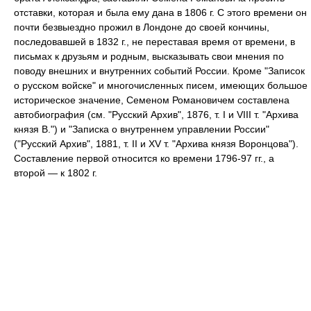
отставки, которая и была ему дана в 1806 г. С этого времени он
почти безвыездно прожил в Лондоне до своей кончины,
последовавшей в 1832 г., не переставая время от времени, в
письмах к друзьям и родным, высказывать свои мнения по
поводу внешних и внутренних событий России. Кроме "Записок
о русском войске" и многочисленных писем, имеющих большое
историческое значение, Семеном Романовичем составлена
автобиография (см. "Русский Архив", 1876, т. I и VIII т. "Архива
князя В.") и "Записка о внутреннем управлении России"
("Русский Архив", 1881, т. II и XV т. "Архива князя Воронцова").
Составление первой относится ко времени 1796-97 гг., а
второй — к 1802 г.