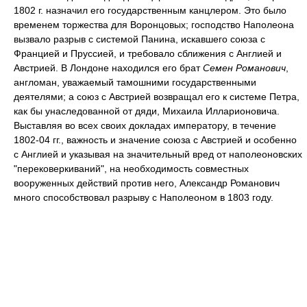
1802 г. назначил его государственным канцлером. Это было
временем торжества для Воронцовых; господство Наполеона
вызвало разрыв с системой Панина, искавшего союза с
Францией и Пруссией, и требовало сближения с Англией и
Австрией. В Лондоне находился его брат
Семен Романович
,
англоман, уважаемый тамошними государственными
деятелями; а союз с Австрией возвращал его к системе Петра,
как бы унаследованной от дяди, Михаила Илларионовича.
Выставляя во всех своих докладах императору, в течение
1802-04 гг., важность и значение союза с Австрией и особенно
с Англией и указывая на значительный вред от наполеоновских
"перековеркиваний", на необходимость совместных
вооруженных действий против него, Александр Романович
много способствовал разрыву с Наполеоном в 1803 году.