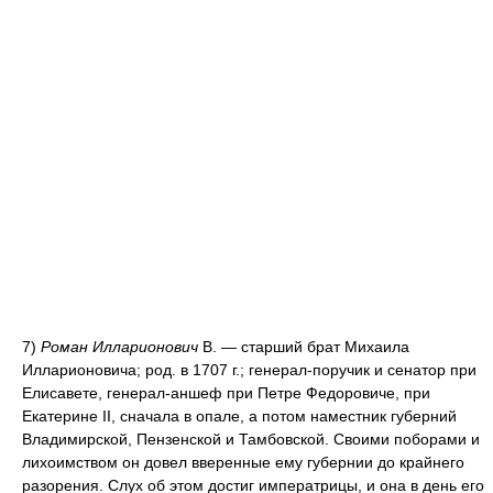
7)
Роман Илларионович
В. — старший брат Михаила
Илларионовича; род. в 1707 г.; генерал-поручик и сенатор при
Елисавете, генерал-аншеф при Петре Федоровиче, при
Екатерине II, сначала в опале, а потом наместник губерний
Владимирской, Пензенской и Тамбовской. Своими поборами и
лихоимством он довел вверенные ему губернии до крайнего
разорения. Слух об этом достиг императрицы, и она в день его