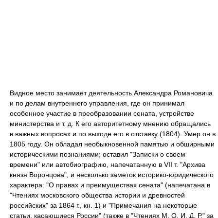
Видное место занимает деятельность Александра Романовича
и по делам внутреннего управления, где он принимал
особенное участие в преобразовании сената, устройстве
министерства и т. д. К его авторитетному мнению обращались
в важных вопросах и по выходе его в отставку (1804). Умер он в
1805 году. Он обладал необыкновенной памятью и обширными
историческими познаниями; оставил "Записки о своем
времени" или автобиографию, напечатанную в VII т. "Архива
князя Воронцова", и несколько заметок историко-юридического
характера: "О правах и преимуществах сената" (напечатана в
"Чтениях московского общества истории и древностей
российских" за 1864 г., кн. 1) и "Примечания на некоторые
статьи, касающиеся России" (также в "Чтениях М. О. И. Д. Р." за