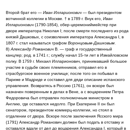
Второй брат его —
Иван Илларионович
— был президентом
вотчинной коллегии в Москве. † в 1789 г. Внук его,
Иван
Илларионович
(1790-1854), обер-церемониймейстер при
дворе императора Николая I; после смерти последнего из рода
князей Дашковых, с соизволения императора Александра I, в
1807 г. стал называться графом
Воронцовым-Дашковым
.
8)
Александр Романович
В. — граф и государственный
канцлер; род. в 1741 г.; службу начал 15-ти лет в Измайловском
полку. В 1759 г. Михаил Илларионович, принимавший большое
участие в судьбе своих племянников, отправил его в
страсбургское военное училище; после того он побывал в
Париже и Мадриде и составил для дяди описание испанского
управления. Возвратясь в Россию (1761), он вскоре был
назначен поверенным в делах в Вене, а с воцарением Петра
Федоровича был отправлен полномочным министром в
Англию, где оставался недолго. При Екатерине II он был
сенатором, президентом коммерц-коллегии, но стоял в
отдалении от двора. Вскоре после заключения Ясского мира
(1791) Александр Романович должен был подать в отставку и
оставался вдали от дел до воцарения Александра I, который в