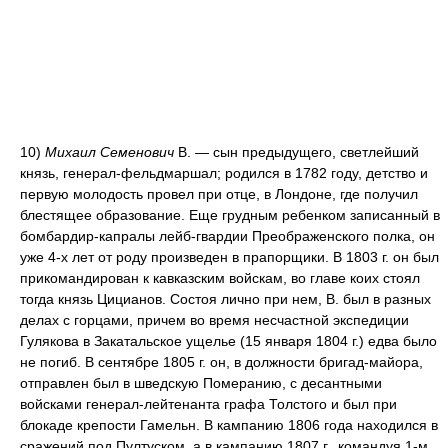
10)
Михаил Семенович
В. — сын предыдущего, светлейший
князь, генерал-фельдмаршал; родился в 1782 году, детство и
первую молодость провел при отце, в Лондоне, где получил
блестящее образование. Еще грудным ребенком записанный в
бомбардир-капралы лейб-гвардии Преображенского полка, он
уже 4-х лет от роду произведен в прапорщики. В 1803 г. он был
прикомандирован к кавказским войскам, во главе коих стоял
тогда князь Цицианов. Состоя лично при нем, В. был в разных
делах с горцами, причем во время несчастной экспедиции
Гулякова в Закатальское ущелье (15 января 1804 г.) едва было
не погиб. В сентябре 1805 г. он, в должности бригад-майора,
отправлен был в шведскую Померанию, с десантными
войсками генерал-лейтенанта графа Толстого и был при
блокаде крепости Гамельн. В кампанию 1806 года находился в
сражений под Пултуском, а в кампанию 1807 г., командуя 1-м