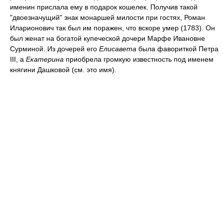
именин прислала ему в подарок кошелек. Получив такой
"двоезначущий" знак монаршей милости при гостях, Роман
Иларионович так был им поражен, что вскоре умер (1783). Он
был женат на богатой купеческой дочери Марфе Ивановне
Сурминой. Из дочерей его
Елисавета
была фавориткой Петра
III, а
Екатерина
приобрела громкую известность под именем
княгини Дашковой (см. это имя).