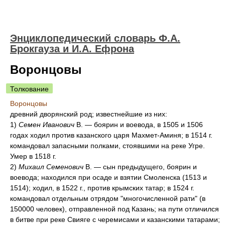
Энциклопедический словарь Ф.А.
Брокгауза и И.А. Ефрона
Воронцовы
Толкование
Воронцовы
древний дворянский род; известнейшие из них:
1)
Семен Иванович
В. — боярин и воевода, в 1505 и 1506
годах ходил против казанского царя Махмет-Аминя; в 1514 г.
командовал запасными полками, стоявшими на реке Угре.
Умер в 1518 г.
2)
Михаил Семенович
В. — сын предыдущего, боярин и
воевода; находился при осаде и взятии Смоленска (1513 и
1514); ходил, в 1522 г., против крымских татар; в 1524 г.
командовал отдельным отрядом "многочисленной рати" (в
150000 человек), отправленной под Казань; на пути отличился
в битве при реке Свияге с черемисами и казанскими татарами;