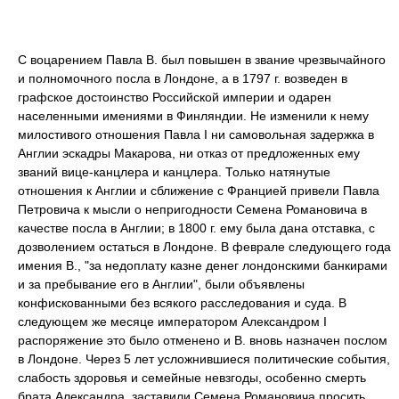
С воцарением Павла В. был повышен в звание чрезвычайного
и полномочного посла в Лондоне, а в 1797 г. возведен в
графское достоинство Российской империи и одарен
населенными имениями в Финляндии. Не изменили к нему
милостивого отношения Павла I ни самовольная задержка в
Англии эскадры Макарова, ни отказ от предложенных ему
званий вице-канцлера и канцлера. Только натянутые
отношения к Англии и сближение с Францией привели Павла
Петровича к мысли о непригодности Семена Романовича в
качестве посла в Англии; в 1800 г. ему была дана отставка, с
дозволением остаться в Лондоне. В феврале следующего года
имения В., "за недоплату казне денег лондонскими банкирами
и за пребывание его в Англии", были объявлены
конфискованными без всякого расследования и суда. В
следующем же месяце императором Александром I
распоряжение это было отменено и В. вновь назначен послом
в Лондоне. Через 5 лет усложнившиеся политические события,
слабость здоровья и семейные невзгоды, особенно смерть
брата Александра, заставили Семена Романовича просить