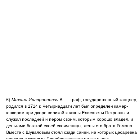
6)
Михаил Илларионович
В. — граф, государственный канцлер;
родился в 1714 г. Четырнадцати лет был определен камер-
юнкером при дворе великой княжны Елисаветы Петровны и
служил последней и пером своим, которым хорошо владел, и
деньгами богатой своей свояченицы, жены его брата Романа.
Вместе с Шуваловым стоял сзади саней, на которых цесаревна
поехала в казармы Преображенского полка в ночь