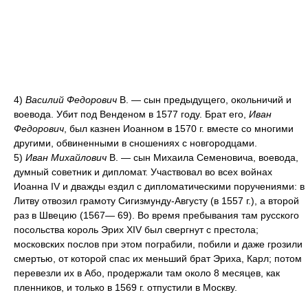
4)
Василий Федорович
В. — сын предыдущего, окольничий и
воевода. Убит под Венденом в 1577 году. Брат его,
Иван
Федорович
, был казнен Иоанном в 1570 г. вместе со многими
другими, обвиненными в сношениях с новгородцами.
5)
Иван Михайлович
В. — сын Михаила Семеновича, воевода,
думный советник и дипломат. Участвовал во всех войнах
Иоанна IV и дважды ездил с дипломатическими поручениями: в
Литву отвозил грамоту Сигизмунду-Августу (в 1557 г.), а второй
раз в Швецию (1567— 69). Во время пребывания там русского
посольства король Эрих XIV был свергнут с престола;
московских послов при этом пограбили, побили и даже грозили
смертью, от которой спас их меньший брат Эриха, Карл; потом
перевезли их в Або, продержали там около 8 месяцев, как
пленников, и только в 1569 г. отпустили в Москву.