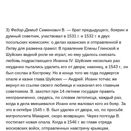
3)
Федор-Демид Семенович
В. — брат предыдущего, боярин и
думный советник, участвовал в 1531 г. и 1532 г. в двух
посольских комиссиях: о делах казанских и отправленной в
Литву для размена грамот. В правление Елены Глинской и
Шуйских видной роли не играл; но ему удалось снискать
любовь подрастающего Иоанна IV. Шуйские несколько раз
неудачно пытались удалить его от двора; наконец, в 1543 г., он
был сослан в Кострому. Но в конце того же года подвергся
опале и казни глава Шуйских — Андрей. Иоанн тотчас же
вернул из ссылки своего любимца и назначил его главным
советником. В. захотел при 14-летнем государе править
неограниченно, сердясь, по словам летописца, каждый раз,
когда в дела вмешивался Иоанн или жаловал кого из бояр. За
это в октябре 1545 г. В. был удален от двора, но, по просьбе
митрополита Макария, скоро возвращен. Через полгода В.
постигает новая опала. Когда в 1546 г. во главе отряда
московских войск, отправленных навстречу крымцам,