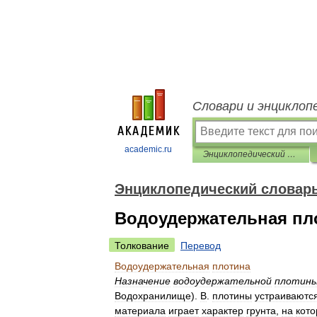
Словари и энциклоп
academic.ru
Энциклопедический словарь Ф.А. Брокгауза и И.А. Ефрона
Энциклопедический словарь 
Водоудержательная пл
Толкование
Перевод
Водоудержательная
плотина
Назначение
водоудержательной
плотин
Водохранилище
).
В
.
плотины
устраиваютс
материала
играет
характер
грунта
,
на
кот