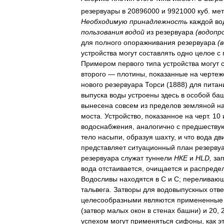
резервуары
в
20896000
и
9921000
куб
.
мет
Необходимую
принадлежность
каждой
во
пользования
водой
из
резервуара
(
водопр
для
полного
опоражнивания
резервуара
(
в
устройства
могут
составлять
одно
целое
с
Примером
первого
типа
устройства
могут
второго
—
плотины
,
показанные
на
чертеж
нового
резервуара
Торси
(
1888
)
для
питан
выпуска
воды
устроены
здесь
в
особой
ба
вынесена
совсем
из
пределов
земляной
н
моста
.
Устройство
,
показанное
на
черт
.
10
водоснабжения
,
аналогично
с
предшеств
тело
насыпи
,
образуя
шахту
,
и
что
вода
дв
представляет
ситуационный
план
резерву
резервуара
служат
туннели
НКЕ
и
HLD
,
за
вода
отстаивается
,
очищается
и
распреде
Водосливы
находятся
в
С
и
С
;
переливаю
тальвега
.
Затворы
для
водовыпускных
отв
целесообразными
являются
примененные
(
затвор
малых
окон
в
стенах
башни
)
и
20
,
успехом
могут
применяться
сифоны
,
как
э