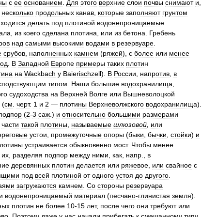
ны
с
ее
основанием
.
Для
этого
верхние
слои
почвы
снимают
и
,
несколько
продольных
канав
,
которые
заполняют
грунтом
ходится
делать
под
плотиной
водонепроницаемые
ала
,
из
коего
сделана
плотина
,
или
из
бетона
.
Гребень
ров
над
самыми
высокими
водами
в
резервуаре
.
е
срубов
,
наполненных
камнем
(
ряжей
),
с
более
или
менее
вод
.
В
Западной
Европе
примеры
таких
плотин
тина
на
Wackbach
у
Baierischzell
).
В
России
,
напротив
,
в
сподствующим
типом
.
Наши
большие
водохранилища
,
ого
судоходства
на
Верхней
Волге
или
Вышневолоцкой
(
см
.
черт
.
1
и
2
—
плотины
Верхневолжского
водохранилища
).
подпор
(
2
-
3
саж
.)
и
относительно
большими
размерами
части
такой
плотины
,
называемые
шлюзовой
,
или
ереговые
устои
,
промежуточные
опоры
(
быки
,
бычки
,
стойки
)
и
лотины
устраивается
обыкновенно
мост
.
Чтобы
менее
их
,
разделяя
подпор
между
ними
,
как
,
напр
.,
в
ние
деревянных
плотин
делается
или
ряжевое
,
или
свайное
с
ящими
под
всей
плотиной
от
одного
устоя
до
другого
.
аями
загружаются
камнем
.
Со
стороны
резервуара
и
водонепроницаемый
материал
(
песчано
-
глинистая
земля
).
ных
плотин
не
более
10
-
15
лет
,
после
чего
они
требуют
или
ово
.
Поэтому
даже
у
нас
начали
прибегать
к
смешанному
типу