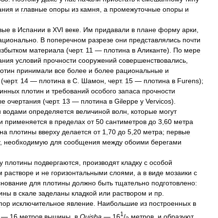
ания
и
главные
опоры
из
камня
,
а
промежуточные
опоры
и
вые
в
Испании
в
XVI
веке
.
Им
придавали
в
плане
форму
арки
,
ационально
.
В
поперечном
разрезе
они
представлялись
почти
избытком
материала
(
черт
.
11
—
плотина
в
Аликанте
).
По
мере
ания
условий
прочности
сооружений
совершенствовались
,
отин
принимали
все
более
и
более
рациональные
и
(
черт
.
14
—
плотина
в
С
.
Шамон
,
черт
.
15
—
плотина
в
Furens
);
инных
плотин
и
требований
особого
запаса
прочности
ые
очертания
(
черт
.
13
—
плотина
в
Gileppe
y
Vervicos
).
и
водами
определяется
величиной
волн
,
которые
могут
и
применяется
в
пределах
от
50
сантиметров
до
3
,
60
метра
на
плотины
вверху
делается
от
1
,
70
до
5
,
20
метра
;
первые
,
необходимую
для
сообщения
между
обоими
берегами
у
плотины
подвергаются
,
производят
кладку
с
особой
м
растворе
и
не
горизонтальными
слоями
,
а
в
виде
мозаики
с
нование
для
плотины
должно
быть
тщательно
подготовлено:
ины
в
скале
заделаны
кладкой
или
раствором
и
пр
.
пор
исключительное
явление
.
Наибольшие
из
построенных
в
1
—
16
метров
вышины
,
в
Quisba
—
16
/
метров
,
и
образуют