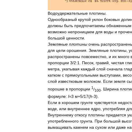
Водоудержательные
плотины
.
Однообразный
крутой
уклон
боковых
доли
должны
быть
предпочитаемы
обнаженным
возможно
непроницаем
для
воды
и
прочен
большой
ценности
.
Земляные
плотины
очень
распространен
для
цели
орошения
.
Земляные
плотины
,
у
распространены
повсеместно
,
и
их
много
пропорции
3
/
2:1
.
Песок
,
гравий
,
чистая
гли
метра
,
укатывая
каждый
слой
сначала
гла
катком
с
прямоугольными
выступами
,
вес
слой
известковым
молоком
.
Если
земля
сы
1
порошке
в
пропорции
/
.
Ширина
плоти
100
формуле:
l
=
3
м
+
5
/
17
(
h
-
3
).
Если
в
хорошем
грунте
чувствуется
недост
воде
,
или
внутреннее
ядро
,
употребляя
дл
Внутреннему
откосу
плотины
придается
ук
употребленного
грунта
.
При
большой
высо
вымащивать
камнем
на
сухом
или
даже
на