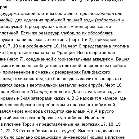
2
ров
.
доудержательной
плотины
составляют
приспособления
для
оводы
),
для
удаления
прибылой
лишней
воды
(
водосливы
)
и
одоспуски
).
В
резервуарах
с
малым
подпором
все
эти
плотиной
.
Если
же
резервуар
глубок
,
то
их
обособляют
.
служить
наши
шлюзовые
плотины
(
черт
.
1
и
2
),
примером
е
6
,
7
,
10
и
в
особенности
16
.
На
черт
.
6
представлена
плотина
ия
Центрального
канала
во
Франции
.
Все
отверстия
для
шне
(
черт
.
7
),
соединенной
с
горизонтальным
акведуком
.
Башня
асыпи
и
верх
ее
сообщается
с
плотиной
посредством
особого
и
примененное
в
смежных
резервуарах
Галифакского
ующим
,
отличаясь
тем
,
что
башня
здесь
значительно
врыта
в
ижется
здесь
в
вертикальной
металлической
трубе
.
Черт
.
16
ара
в
Жилеппе
(
Gileppe
)
в
Бельгии
.
Для
выпускания
воды
из
пираемые
3
-
мя
затворами
каждый
.
В
G
находится
камера
,
где
ляется
сообразно
потребностям
и
правам
потребителей
.
щаяся
через
них
вода
отводится
каналами
А
и
А
в
русло
ерстий
имеют
разнообразные
устройства
.
Наиболее
в
плотине
Торси
и
представленные
на
чертежах
17
,
18
,
19
21
,
22
,
23
(
затвор
большого
акведука
).
Вместо
водосливов
с
то
было
сделано
французским
инженером
Гиршем
в
плотине