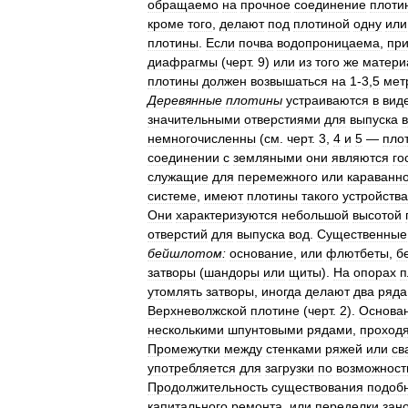
обращаемо
на
прочное
соединение
плоти
кроме
того
,
делают
под
плотиной
одну
или
плотины
.
Если
почва
водопроницаема
,
при
диафрагмы
(
черт
.
9
)
или
из
того
же
матери
плотины
должен
возвышаться
на
1
-
3
,
5
мет
Деревянные
плотины
устраиваются
в
вид
значительными
отверстиями
для
выпуска
немногочисленны
(
см
.
черт
.
3
,
4
и
5
—
пло
соединении
с
земляными
они
являются
го
служащие
для
перемежного
или
караванн
системе
,
имеют
плотины
такого
устройства
Они
характеризуются
небольшой
высотой
отверстий
для
выпуска
вод
.
Существенные
бейшлотом:
основание
,
или
флютбеты
,
б
затворы
(
шандоры
или
щиты
).
На
опорах
п
утомлять
затворы
,
иногда
делают
два
ряда
Верхневолжской
плотине
(
черт
.
2
).
Основа
несколькими
шпунтовыми
рядами
,
проход
Промежутки
между
стенками
ряжей
или
св
употребляется
для
загрузки
по
возможност
Продолжительность
существования
подоб
капитального
ремонта
,
или
переделки
зан