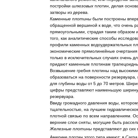
постройки
шлюзовых
плотин
,
делая
основ
затворы
из
дерева
.
Каменные
плотины
были
построены
впер
обращенной
вершиной
к
воде
,
что
очень
р
прямоугольными
,
страдая
таким
образом
того
,
как
аналитические
способы
исследов
профили
каменных
водоудержательных
пл
экономические
прямолинейные
очертания
только
в
исключительных
случаях
очень
дл
придают
каменным
плотинам
трапецоидн
Возвышение
гребня
плотины
над
высоким
образоваться
на
поверхности
резервуара
,
для
глубины
воды
от
5
до
70
метров
.
Шири
цифры
представляют
наименьшую
ширину
резервуара
.
Ввиду
громадного
давления
воды
,
котором
тщательностью
,
на
лучшем
гидравлическо
плотной
связью
по
всем
направлениям
.
Ос
верхние
слои
сняты
,
могущие
быть
рассел
Железные
плотины
представляют
до
сих
Америке
плотин
этого
типа
имеют:
в
Carpa