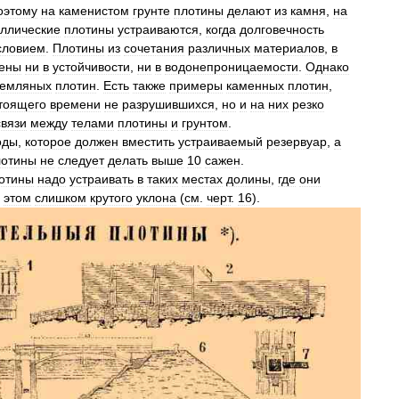
оэтому
на
каменистом
грунте
плотины
делают
из
камня
,
на
ллические
плотины
устраиваются
,
когда
долговечность
словием
.
Плотины
из
сочетания
различных
материалов
,
в
ены
ни
в
устойчивости
,
ни
в
водонепроницаемости
.
Однако
земляных
плотин
.
Есть
также
примеры
каменных
плотин
,
тоящего
времени
не
разрушившихся
,
но
и
на
них
резко
связи
между
телами
плотины
и
грунтом
.
оды
,
которое
должен
вместить
устраиваемый
резервуар
,
а
лотины
не
следует
делать
выше
10
сажен
.
отины
надо
устраивать
в
таких
местах
долины
,
где
они
этом
слишком
крутого
уклона
(
см
.
черт
.
16
).