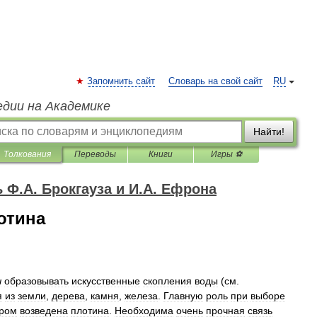
Запомнить сайт
Словарь на свой сайт
RU
едии на Академике
Найти!
Толкования
Переводы
Книги
Игры ⚽
Ф.А. Брокгауза и И.А. Ефрона
отина
ы
образовывать
искусственные
скопления
воды
(
см
.
я
из
земли
,
дерева
,
камня
,
железа
.
Главную
роль
при
выборе
ором
возведена
плотина
.
Необходима
очень
прочная
связь