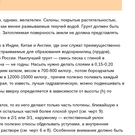
н
,
однако
,
желателен
.
Склоны
,
покрытые
растительностью
,
как
менее
размываемые
текучей
водой
.
Грунт
должен
быть
.
Затопляемая
поверхность
земли
не
должна
представлять
ы
в
Индии
,
Китае
и
Англии
,
где
они
служат
преимущественно
страиваемые
для
образования
водохранилищ
(
прудов
),
в
России
.
Наилучший
грунт
—
смесь
песка
с
глиной
в
на
—
не
годны
.
Насыпь
нужно
делать
слоями
в
0
,
15
-
0
,
20
дким
катком
,
весом
в
700
-
800
килогр
.,
потом
бороздчатым
ом
в
12000
-
15000
килогр
.,
причем
полезно
поливать
каждый
рая
,
то
известь
,
лучше
гидравлическую
,
можно
подмешивать
в
ны
вверху
определяется
в
зависимости
от
высоты
(
h
)
по
аток
,
то
из
него
делают
только
часть
плотины
,
ближайшую
к
я
остальных
частей
более
плохой
грунт
(
см
.
черт
.
9
).
лон
в
2
/
1
или
3
/
1
,
наружному
—
естественный
уклон
те
полезно
откосы
обделывать
уступами
,
а
внутренние
растворе
(
см
.
черт
.
6
и
8
).
Особенное
внимание
должно
быть