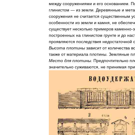
между
сооружениями
и
его
основанием
.
П
глинистом
—
из
земли
.
Деревянные
и
мета
сооружения
не
считается
существенным
у
особенности
из
земли
и
камня
,
не
обеспеч
существует
несколько
примеров
каменно
-
построенных
на
глинистом
грунте
и
до
нас
проявляются
последствия
недостаточной
Высота
плотины
зависит
от
количества
в
также
от
материала
плотины
.
Земляные
п
Место
для
плотины
.
Предпочтительно
пл
значительно
суживаются
,
не
принимая
при