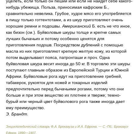
уцелеть, если только он пеший или если не найдет себе какого-
нибудь убежища. Польза, приносимая кафрским Б.,
сравнительно невелика. Грубое, худое мясо его употребляется
в пищу только готтентотами, а из шкур приготовляют очень
хорошие ремни и подошвы.
Американский
Б. есть не что иное,
как бизон (см.). Буйволовые шкуры толще и крепче самых
лучших бычачьих и потому особенно ценятся для
приготовления подошв. Посредством дублений с помощью
масла из них приготовляют крепкую желтую кожу, из которой
потом выделывают пояса, патронташи и проч. Одна
буйволовая шкура весит иногда до 50 кг. В торговлю эти шкуры
поступают главным образом из Европейской Турции и Южной
Африки. Буйволовые рога идут на приготовление гребней,
табакерок, рукояток для ножей и токарных изделий
предпочтительно перед бычачьими рогами, потому что они
больше и при этом вещество их плотнее и тверже; темно-
бурый или черный цвет буйволового рога также иногда дает
ему преимущество.
Э. Брандт.
Энциклопедический словарь Ф.А. Брокгауза и И.А. Ефрона. — С.-Пб.: Брокгауз-
Ефрон
.
1890—1907
.