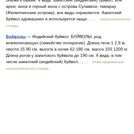
близки к быкам. 4 вида: азиатский (индийский) буйвол, или
арни; аноа и горный аноа с острова Сулавеси; тамарау
(Филиппинские острова); все виды охраняются. Азиатский
буйвол одомашнен и используется чаще… …
Энциклопедический
словарь
Буйволы
— Индийский буйвол. БУЙВОЛЫ, род
млекопитающих (семейство полорогие). Длина тела 1 2,9 м,
хвоста 15 90 см, высота в холке 62 180 см, масса 150 1200 кг.
Длина рогов у азиатского буйвола до 190 см. 4 вида, в том
числе азиатский (индийский) буйвол,… …
Иллюстрированный
энциклопедический словарь