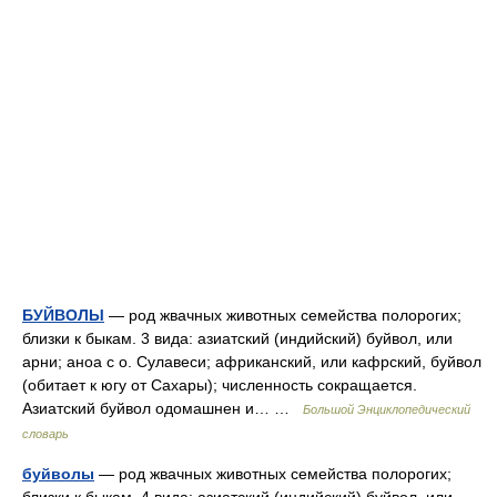
БУЙВОЛЫ
— род жвачных животных семейства полорогих;
близки к быкам. 3 вида: азиатский (индийский) буйвол, или
арни; аноа с о. Сулавеси; африканский, или кафрский, буйвол
(обитает к югу от Сахары); численность сокращается.
Азиатский буйвол одомашнен и… …
Большой Энциклопедический
словарь
буйволы
— род жвачных животных семейства полорогих;