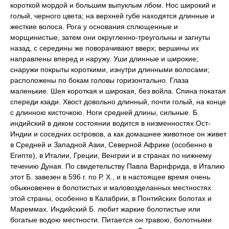
короткой мордой и большим выпуклым лбом. Нос широкий и
голый, черного цвета; на верхней губе находятся длинные и
жесткие волоса. Рога у основания сплющенные и
морщинистые, затем они округленно-треугольны и загнуты
назад, с середины же поворачивают вверх; вершины их
направлены вперед и наружу. Уши длинные и широкие;
снаружи покрыты короткими, изнутри длинными волосами;
расположены по бокам головы горизонтально. Глаза
маленькие. Шея короткая и широкая, без войла. Спина покатая
спереди кзади. Хвост довольно длинный, почти голый, на конце
с длинною кисточкою. Ноги средней длины, сильные. Б.
индийский в диком состоянии водится в низменностях Ост-
Индии и соседних островов, а как домашнее животное он живет
в Средней и Западной Азии, Северной Африке (особенно в
Египте), в Италии, Греции, Венгрии и в странах по нижнему
течению Дуная. По свидетельству Павла Варнфрида, в Италию
этот Б. завезен в 596 г. по Р. X., и в настоящее время очень
обыкновенен в болотистых и маловозделанных местностях
этой страны, особенно в Калабрии, в Понтийских болотах и
Мареммах. Индийский Б. любит жаркие болотистые или
богатые водою местности. Питается он травою, болотными