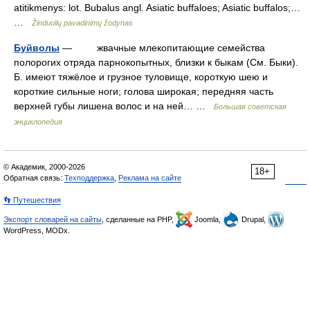
atitikmenys: lot. Bubalus angl. Asiatic buffaloes; Asiatic buffalos;…
…
Žinduolių pavadinimų žodynas
Буйволы
— жвачные млекопитающие семейства
полорогих отряда парнокопытных, близки к быкам (См. Быки).
Б. имеют тяжёлое и грузное туловище, короткую шею и
короткие сильные ноги; голова широкая; передняя часть
верхней губы лишена волос и на ней… …
Большая советская
энциклопедия
© Академик, 2000-2026
18+
Обратная связь:
Техподдержка
,
Реклама на сайте
👣 Путешествия
Экспорт словарей на сайты
, сделанные на PHP,
Joomla,
Drupal,
WordPress, MODx.