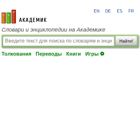
EN
DE
ES
FR
academic.ru
Словари и энциклопедии на Академике
Найти!
Толкования
Переводы
Книги
Игры ⚽