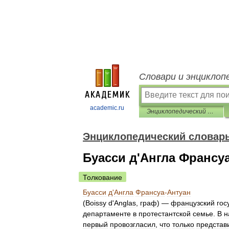
Словари и энциклоп
academic.ru
Энциклопедический словарь Ф.А. Брокгауза и И.А. Ефрона
Энциклопедический словарь 
Буасси д'Англа Франсу
Толкование
Буасси
д
'
Англа
Франсуа
-
Антуан
(
Boissy
d
'
Anglas
,
граф
) —
французский
гос
департаменте
в
протестантской
семье
.
В
н
первый
провозгласил
,
что
только
представ