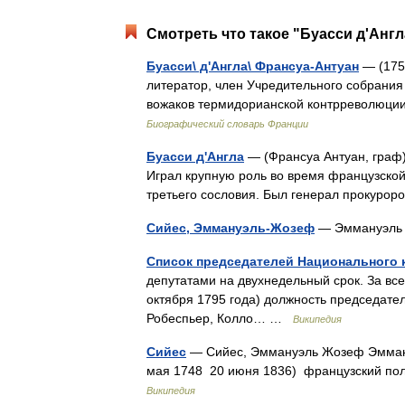
Смотреть что такое "Буасси д'Англ
Буасси\ д'Англа\ Франсуа-Антуан
— (1756
литератор, член Учредительного собрания 
вожаков термидорианской контрреволюции
Биографический словарь Франции
Буасси д'Англа
— (Франсуа Антуан, граф) 
Играл крупную роль во время французско
третьего сословия. Был генерал прокур
Сийес, Эммануэль-Жозеф
— Эммануэль 
Список председателей Национального 
депутатами на двухнедельный срок. За все
октября 1795 года) должность председател
Робеспьер, Колло… …
Википедия
Сийес
— Сийес, Эммануэль Жозеф Эмману
мая 1748 20 июня 1836) французский пол
Википедия