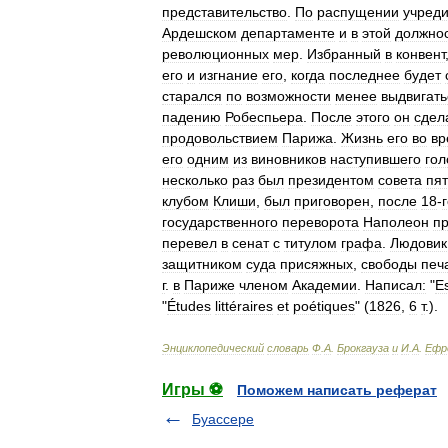
представительство
.
По
распущении
учреди
Ардешском
департаменте
и
в
этой
должно
революционных
мер
.
Избранный
в
конвент
его
и
изгнание
его
,
когда
последнее
будет
старался
по
возможности
менее
выдвигать
падению
Робеспьера
.
После
этого
он
сдел
продовольствием
Парижа
.
Жизнь
его
во
вр
его
одним
из
виновников
наступившего
гол
несколько
раз
был
президентом
совета
пят
клубом
Клиши
,
был
приговорен
,
после
18
-
государственного
переворота
Наполеон
п
перевел
в
сенат
с
титулом
графа
.
Людовик
защитником
суда
присяжных
,
свободы
печ
г
.
в
Париже
членом
Академии
.
Написал:
"
E
"
Études
littéraires
et
poétiques
" (
1826
,
6
т
.).
Энциклопедический
словарь
Ф
.
А
.
Брокгауза
и
И
.
А
.
Ефр
Игры ⚽
Поможем написать реферат
Буассере