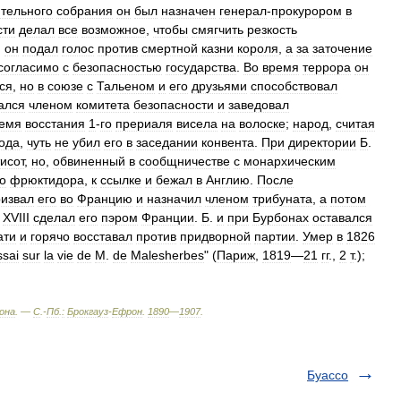
тельного
собрания
он
был
назначен
генерал
-
прокурором
в
сти
делал
все
возможное
,
чтобы
смягчить
резкость
,
он
подал
голос
против
смертной
казни
короля
,
а
за
заточение
согласимо
с
безопасностью
государства
.
Во
время
террора
он
ся
,
но
в
союзе
с
Тальеном
и
его
друзьями
способствовал
ался
членом
комитета
безопасности
и
заведовал
емя
восстания
1
-
го
прериаля
висела
на
волоске
;
народ
,
считая
ода
,
чуть
не
убил
его
в
заседании
конвента
.
При
директории
Б
.
исот
,
но
,
обвиненный
в
сообщничестве
с
монархическим
го
фрюктидора
,
к
ссылке
и
бежал
в
Англию
.
После
ризвал
его
во
Францию
и
назначил
членом
трибуната
,
а
потом
XVIII
сделал
его
пэром
Франции
.
Б
.
и
при
Бурбонах
оставался
ати
и
горячо
восставал
против
придворной
партии
.
Умер
в
1826
ssai
sur
la
vie
de
M
.
de
Malesherbes
" (
Париж
,
1819
—
21
гг
.,
2
т
.);
она
. —
С
.-
Пб
.
:
Брокгауз
-
Ефрон
.
1890
—
1907
.
Буассо