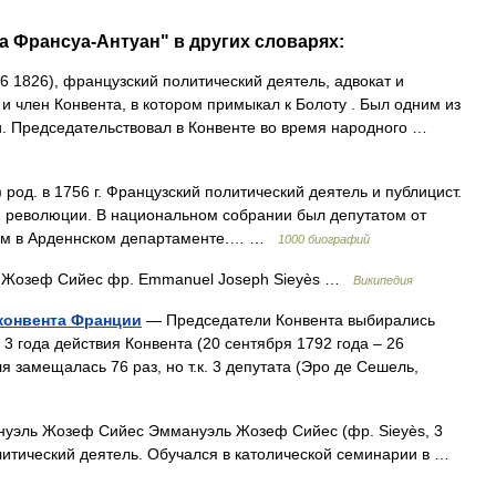
а Франсуа-Антуан" в других словарях:
 1826), французский политический деятель, адвокат и
и член Конвента, в котором примыкал к Болоту . Был одним из
. Председательствовал в Конвенте во время народного …
род. в 1756 г. Французский политический деятель и публицист.
й революции. В национальном собрании был депутатом от
ором в Арденнском департаменте.… …
1000 биографий
Жозеф Сийес фр. Emmanuel Joseph Sieyès …
Википедия
конвента Франции
— Председатели Конвента выбирались
 3 года действия Конвента (20 сентября 1792 года – 26
я замещалась 76 раз, но т.к. 3 депутата (Эро де Сешель,
эль Жозеф Сийес Эммануэль Жозеф Сийес (фр. Sieyès, 3
итический деятель. Обучался в католической семинарии в …