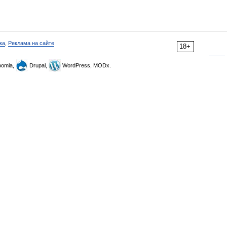
ка
,
Реклама на сайте
18+
omla,
Drupal,
WordPress, MODx.