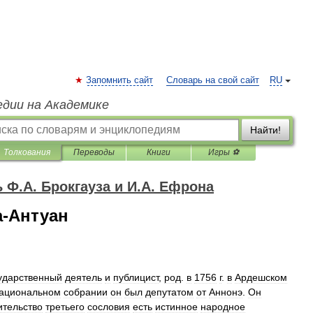
Запомнить сайт
Словарь на свой сайт
RU
едии на Академике
Найти!
Толкования
Переводы
Книги
Игры ⚽
Ф.А. Брокгауза и И.А. Ефрона
а-Антуан
ударственный
деятель
и
публицист
,
род
.
в
1756
г
.
в
Ардешском
ациональном
собрании
он
был
депутатом
от
Аннонэ
.
Он
ительство
третьего
сословия
есть
истинное
народное