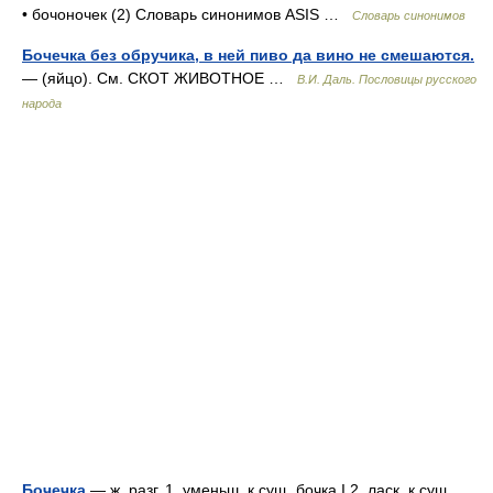
• бочоночек (2) Словарь синонимов ASIS …
Словарь синонимов
Бочечка без обручика, в ней пиво да вино не смешаются.
— (яйцо). См. СКОТ ЖИВОТНОЕ …
В.И. Даль. Пословицы русского
народа
Бочечка
— ж. разг. 1. уменьш. к сущ. бочка I 2. ласк. к сущ.