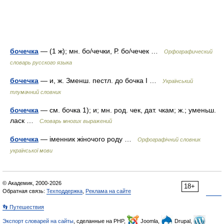
бочечка
— (1 ж); мн. бо/чечки, Р. бо/чечек …
Орфографический
словарь русского языка
бочечка
— и, ж. Зменш. пестл. до бочка I …
Український
тлумачний словник
бочечка
— см. бочка 1); и; мн. род. чек, дат. чкам; ж.; уменьш.
ласк …
Словарь многих выражений
бочечка
— іменник жіночого роду …
Орфографічний словник
української мови
© Академик, 2000-2026
18+
Обратная связь:
Техподдержка
,
Реклама на сайте
👣 Путешествия
Экспорт словарей на сайты
, сделанные на PHP,
Joomla,
Drupal,