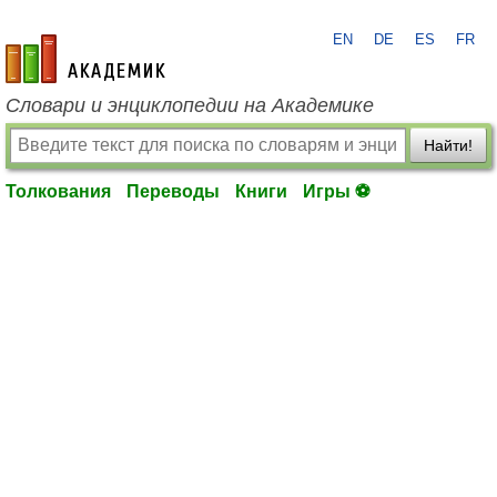
EN
DE
ES
FR
academic.ru
Словари и энциклопедии на Академике
Найти!
Толкования
Переводы
Книги
Игры ⚽