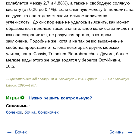
колеблется между 2,7 и 4,88%), а также и свободную соляную
кислоту (от 0,26 до 0,4%). Если слюнную железу Б. положить на
воздухе, то она отделяет значительное количество
углекислоты. До сих пор еще не удалось выяснить, как может
образоваться в железе такое значительное количество кислот и
как она сохраняется, не разрушая органа, в котором
заключена. Подобные же, хотя и не так резко выраженные
свойства представляет слюна некоторых других морских
улиток, напр. Cassis, Tritonium Pleurobranchus. Другие, более
мелкие виды этого же рода водятся у берегов Ост-Индии.
Э. Б.
Энциклопедический словарь Ф.А. Брокгауза и И.А. Ефрона. — С.-Пб.: Брокгауз-
Ефрон
.
1890—1907
.
Игры ⚽
Нужно решить контрольную?
Синонимы
:
боченок
,
бочка
,
бочоночек
Бочек
Бочины