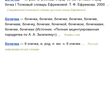
бочка I Толковый словарь Ефремовой. Т. Ф. Ефремова. 2000 …
Современный толковый словарь русского языка Ефремовой
бочечка
— бочечка, бочечки, бочечки, бочечек, бочечке,
бочечкам, бочечку, бочечки, бочечкой, бочечкою, бочечками,
бочечке, бочечках (Источник: «Полная акцентуированная
парадигма по А. А. Зализняку») …
Формы слов
бочечка
— б очечка, и, род. п. мн. ч. б очечек …
Русский
орфографический словарь