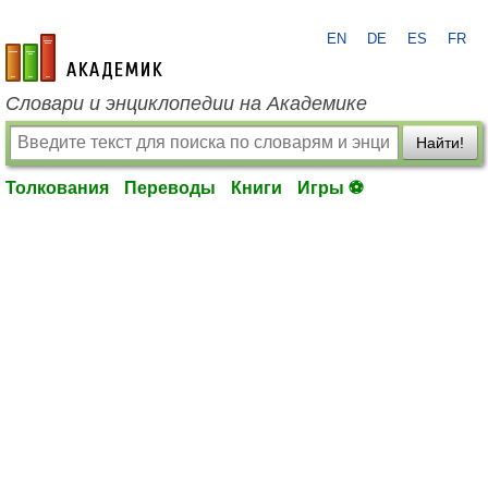
EN
DE
ES
FR
academic.ru
Словари и энциклопедии на Академике
Найти!
Толкования
Переводы
Книги
Игры ⚽