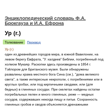
Энциклопедический словарь Ф.А.
Брокгауза и И.А. Ефрона
Ур (г.)
Толкование
Перевод
Ур (г.)
один из древнейших городов мира, в южной Вавилонии, на
левом берегу Евфрата, "У. халдеев" Библии, погребенный под
холмом Мукаяр. Раскопки здесь произведены в 1854 г.
Тэйлором для Британского музея. Были обнаружены
развалины храма местного бога Сина (см.), "дома великого
света", а также интересные некрополи, с погребениями или в
круглых гробах, или под кирпичными сводами, или (для
бедных) в глиняных сосудах. При скелетах найдены остатки
погребальных пелен и много глиняных, реже — медных
сосудов, содержавших некогда пищу и питье. Сохранность
глиняных гробов и сводов объясняется дренажными