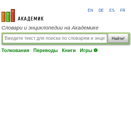
EN
DE
ES
FR
academic.ru
Словари и энциклопедии на Академике
Найти!
Толкования
Переводы
Книги
Игры ⚽