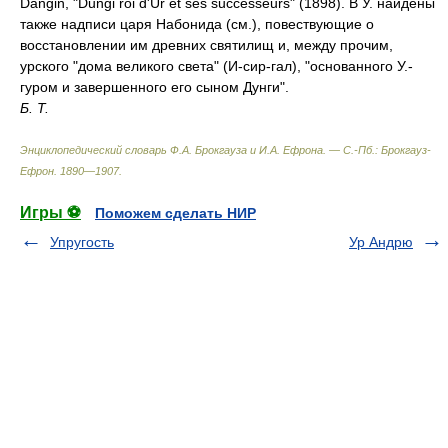
Dangin, "Dungi roi d'Ur et ses successeurs" (1898). В У. найдены
также надписи царя Набонида (см.), повествующие о
восстановлении им древних святилищ и, между прочим,
урского "дома великого света" (И-сир-гал), "основанного У.-
гуром и завершенного его сыном Дунги".
Б. Т.
Энциклопедический словарь Ф.А. Брокгауза и И.А. Ефрона. — С.-Пб.: Брокгауз-
Ефрон
.
1890—1907
.
Игры ⚽
Поможем сделать НИР
Упругость
Ур Андрю