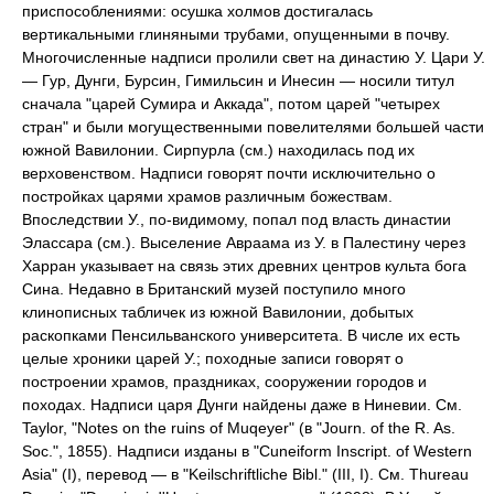
приспособлениями: осушка холмов достигалась
вертикальными глиняными трубами, опущенными в почву.
Многочисленные надписи пролили свет на династию У. Цари У.
— Гур, Дунги, Бурсин, Гимильсин и Инесин — носили титул
сначала "царей Сумира и Аккада", потом царей "четырех
стран" и были могущественными повелителями большей части
южной Вавилонии. Сирпурла (см.) находилась под их
верховенством. Надписи говорят почти исключительно о
постройках царями храмов различным божествам.
Впоследствии У., по-видимому, попал под власть династии
Элассара (см.). Выселение Авраама из У. в Палестину через
Харран указывает на связь этих древних центров культа бога
Сина. Недавно в Британский музей поступило много
клинописных табличек из южной Вавилонии, добытых
раскопками Пенсильванского университета. В числе их есть
целые хроники царей У.; походные записи говорят о
построении храмов, праздниках, сооружении городов и
походах. Надписи царя Дунги найдены даже в Ниневии. См.
Taylor, "Notes on the ruins of Muqeyer" (в "Journ. of the R. As.
Soc.", 1855). Надписи изданы в "Cuneiform Inscript. of Western
Asia" (I), перевод — в "Keilschriftliche Bibl." (III, I). См. Thureau