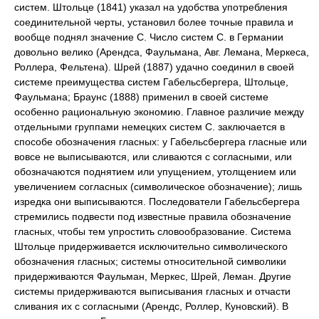
систем. Штольце (1841) указал на удобства употребления
соединительной черты, установил более точные правила и
вообще поднял значение С. Число систем С. в Германии
довольно велико (Арендса, Фаульмана, Авг. Лемана, Меркеса,
Роллера, Фельтена). Шрей (1887) удачно соединил в своей
системе преимущества систем Габельсбергера, Штольце,
Фаульмана; Браунс (1888) применил в своей системе
особенно рациональную экономию. Главное различие между
отдельными группами немецких систем С. заключается в
способе обозначения гласных: у Габельсбергера гласные или
вовсе не выписываются, или сливаются с согласными, или
обозначаются поднятием или упущением, утолщением или
увеличением согласных (символическое обозначение); лишь
изредка они выписываются. Последователи Габельсбергера
стремились подвести под известные правила обозначение
гласных, чтобы тем упростить словообразование. Система
Штольце придерживается исключительно символического
обозначения гласных; системы относительной символики
придерживаются Фаульман, Меркес, Шрей, Леман. Другие
системы придерживаются выписывания гласных и отчасти
сливания их с согласными (Арендс, Роллер, Куновский). В