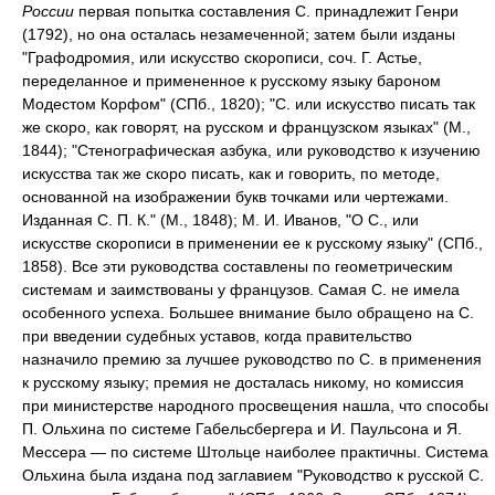
России
первая попытка составления С. принадлежит Генри
(1792), но она осталась незамеченной; затем были изданы
"Графодромия, или искусство скорописи, соч. Г. Астье,
переделанное и примененное к русскому языку бароном
Модестом Корфом" (СПб., 1820); "С. или искусство писать так
же скоро, как говорят, на русском и французском языках" (М.,
1844); "Стенографическая азбука, или руководство к изучению
искусства так же скоро писать, как и говорить, по методе,
основанной на изображении букв точками или чертежами.
Изданная С. П. К." (М., 1848); M. И. Иванов, "О С., или
искусстве скорописи в применении ее к русскому языку" (СПб.,
1858). Все эти руководства составлены по геометрическим
системам и заимствованы у французов. Самая С. не имела
особенного успеха. Большее внимание было обращено на С.
при введении судебных уставов, когда правительство
назначило премию за лучшее руководство по С. в применения
к русскому языку; премия не досталась никому, но комиссия
при министерстве народного просвещения нашла, что способы
П. Ольхина по системе Габельсбергера и И. Паульсона и Я.
Мессера — по системе Штольце наиболее практичны. Система
Ольхина была издана под заглавием "Руководство к русской С.