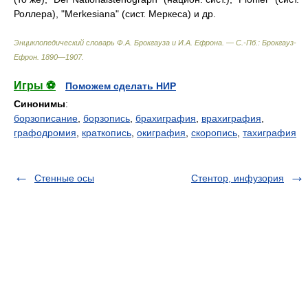
Роллера), "Merkesiana" (сист. Меркеса) и др.
Энциклопедический словарь Ф.А. Брокгауза и И.А. Ефрона. — С.-Пб.: Брокгауз-
Ефрон
.
1890—1907
.
Игры ⚽
Поможем сделать НИР
Синонимы
:
борзописание
,
борзопись
,
брахиграфия
,
врахиграфия
,
графодромия
,
краткопись
,
окиграфия
,
скоропись
,
тахиграфия
Стенные осы
Стентор, инфузория