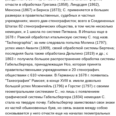
отчасти в обработках Грегама (1858), Линдсдея (1862),
Менсона (1867) и Бернса (1873); С. применяется в больших
размерах в правительственных, судебных и частных
учреждениях; много дам-стенографисток; всего в Соединенных
Штатах 82 стенографических общества, в том числе несколько
немецких, и 1 школа по системе Питмана. В
Италии
еще в
1678 г. Рамсей обработал итальянскую систему С. под назв.
"Tacheographia"; за ним следовала попытка Молина (1797);
успех имел Аманти (1809), своей обработкой системы Бертена;
последняя была также обработана Дельпино (1819) и др.; с
1863 г. получила большое распространение обработка системы
Габельсбергера, принадлежащая Ноэ, которая принята
правительственными учреждениями и 20 стенографич.
обществами с 610 членами. В
Германии
в 1678 г. появилась
"Тахеография" Рамсея; в конце XVIII в. имели довольно
большой успех Мозенгейль (1796) и Горстиг (1797) с своими
геометральными системами С.; но лишь с появлением
графической системы Габельсбергера (1834) немецкая С.
стала на твердую почву. Габельсбергер заимствовал свои знаки
из частей обыкновенных букв, но связь знаков между собою
основывается у него отчасти еще на началах геометральных