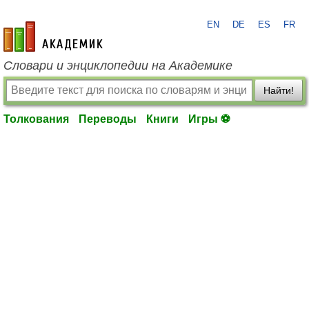
EN
DE
ES
FR
academic.ru
Словари и энциклопедии на Академике
Найти!
Толкования
Переводы
Книги
Игры ⚽