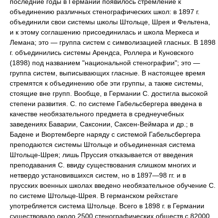
последние годы в Германии появилось стремление к
объединению различных стенографических школ: в 1897 г.
объединили свои системы школы Штольце, Шрея и Фельтена,
и к этому соглашению присоединилась и школа Меркеса и
Лемана; это — группа систем с символизацией гласных. В 1898
г. объединились системы Арендса, Роллера и Куновского
(1898) под названием "национальной стенографии"; это —
группа систем, выписывающих гласные. В настоящее время
стремятся к объединению обе эти группы, а также системы,
стоящие вне групп. Вообще, в Германии С. достигла высокой
степени развития. С. по системе Габельсбергера введена в
качестве необязательного предмета в среднеучебных
заведениях Баварии, Саксонии, Саксен-Веймара и др.; в
Бадене и Вюртемберге наряду с системой Габельсбергера
преподаются системы Штольце и объединенная система
Штольце-Шрея; лишь Пруссия отказывается от введения
преподавания С. ввиду существования слишком многих и
нетвердо установившихся систем, но в 1897—98 гг. и в
прусских военных школах введено необязательное обучение С.
по системе Штольце-Шрея. В германском рейхстаге
употребляется система Штольце. Всего в 1898 г. в Германии
существовало около 2500 стенографических обществ с 82000