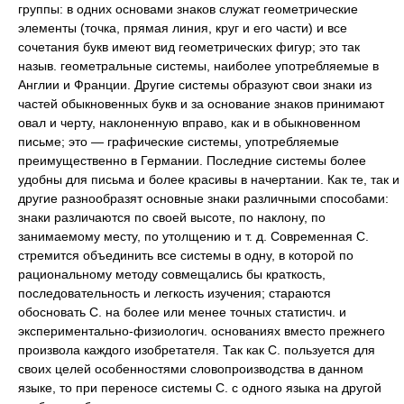
группы: в одних основами знаков служат геометрические
элементы (точка, прямая линия, круг и его части) и все
сочетания букв имеют вид геометрических фигур; это так
назыв. геометральные системы, наиболее употребляемые в
Англии и Франции. Другие системы образуют свои знаки из
частей обыкновенных букв и за основание знаков принимают
овал и черту, наклоненную вправо, как и в обыкновенном
письме; это — графические системы, употребляемые
преимущественно в Германии. Последние системы более
удобны для письма и более красивы в начертании. Как те, так и
другие разнообразят основные знаки различными способами:
знаки различаются по своей высоте, по наклону, по
занимаемому месту, по утолщению и т. д. Современная С.
стремится объединить все системы в одну, в которой по
рациональному методу совмещались бы краткость,
последовательность и легкость изучения; стараются
обосновать С. на более или менее точных статистич. и
экспериментально-физиологич. основаниях вместо прежнего
произвола каждого изобретателя. Так как С. пользуется для
своих целей особенностями словопроизводства в данном
языке, то при переносе системы С. с одного языка на другой