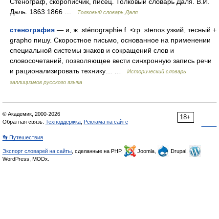
Стенограф, скорописчик, писец. Толковый словарь Даля. В.И.
Даль. 1863 1866 …
Толковый словарь Даля
стенография
— и, ж. sténographie f. <гр. stenos узкий, тесный +
grapho пишу. Скоростное письмо, основанное на применении
специальной системы знаков и сокращений слов и
словосочетаний, позволяющее вести синхронную запись речи
и рационализировать технику… …
Исторический словарь
галлицизмов русского языка
© Академик, 2000-2026
18+
Обратная связь:
Техподдержка
,
Реклама на сайте
👣 Путешествия
Экспорт словарей на сайты
, сделанные на PHP,
Joomla,
Drupal,
WordPress, MODx.