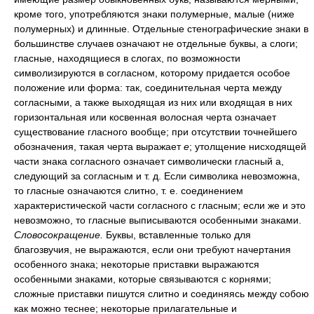
кроме того, употребляются знаки полумерные, малые (ниже
полумерных) и длинные. Отдельные стенографические знаки в
большинстве случаев означают не отдельные буквы, а слоги;
гласные, находящиеся в слогах, по возможности
символизируются в согласном, которому придается особое
положение или форма: так, соединительная черта между
согласными, а также выходящая из них или входящая в них
горизонтальная или косвенная волосная черта означает
существование гласного вообще; при отсутствии точнейшего
обозначения, такая черта выражает
е
; утолщение нисходящей
части знака согласного означает символически гласный а,
следующий за согласным и т. д. Если символика невозможна,
то гласные означаются слитно, т. е. соединением
характеристической части согласного с гласным; если же и это
невозможно, то гласные выписываются особенными знаками.
Словосокращение.
Буквы, вставленные только для
благозвучия, не выражаются, если они требуют начертания
особенного знака; некоторые приставки выражаются
особенными знаками, которые связываются с корнями;
сложные приставки пишутся слитно и соединяясь между собою
как можно теснее; некоторые прилагательные и