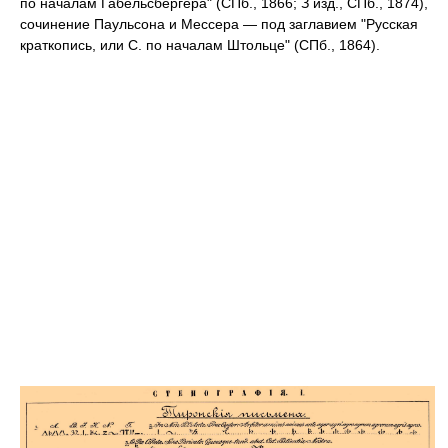
по началам Габельсбергера" (СПб., 1866; З изд., СПб., 1874),
сочинение Паульсона и Мессера — под заглавием "Русская
краткопись, или С. по началам Штольце" (СПб., 1864).