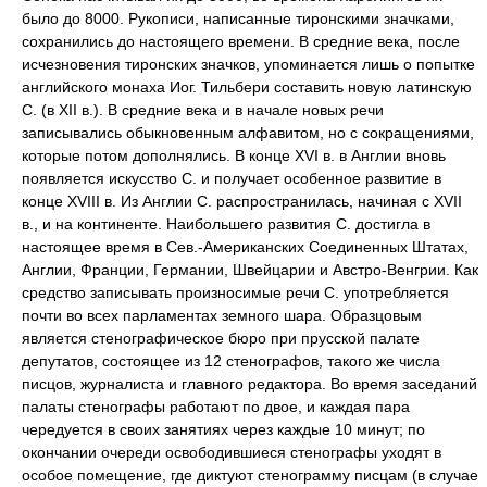
было до 8000. Рукописи, написанные тиронскими значками,
сохранились до настоящего времени. В средние века, после
исчезновения тиронских значков, упоминается лишь о попытке
английского монаха Иог. Тильбери составить новую латинскую
С. (в XII в.). В средние века и в начале новых речи
записывались обыкновенным алфавитом, но с сокращениями,
которые потом дополнялись. В конце XVI в. в Англии вновь
появляется искусство С. и получает особенное развитие в
конце XVIII в. Из Англии С. распространилась, начиная с XVII
в., и на континенте. Наибольшего развития С. достигла в
настоящее время в Сев.-Американских Соединенных Штатах,
Англии, Франции, Германии, Швейцарии и Австро-Венгрии. Как
средство записывать произносимые речи С. употребляется
почти во всех парламентах земного шара. Образцовым
является стенографическое бюро при прусской палате
депутатов, состоящее из 12 стенографов, такого же числа
писцов, журналиста и главного редактора. Во время заседаний
палаты стенографы работают по двое, и каждая пара
чередуется в своих занятиях через каждые 10 минут; по
окончании очереди освободившиеся стенографы уходят в
особое помещение, где диктуют стенограмму писцам (в случае