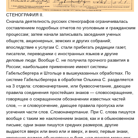
СТЕНОГРАФИЯ II.
Сначала деятелность русских стенографов ограничивалась
составлением подробных отчетов по уголовным и гражданским
процессам; затем начали записывать заседания ученых
обществ, акционерных, земских и других собраний;
впоследствие к услугам С. стали прибегать редакции газет,
писатели, переводчики с иностранных языков и другие
деловые люди. Вообще С. не получила прочного развития в
России; наибольшее применение имеют системы
Габельсбергера и Штольце в вышеуказанных обработках. По
системе Габельсбергера в обработке Ольхина С. разделяется
на 3 отдела: словоначертание, или буквосочетание, дающее
правила соединения простейших знаков — словосокращение,
говорящее о сокращенном обозначении известных частей
слов, — и словоусечение, дающее правила пропуска или
усечения части слов.
Словоначертание.
При С. слова пишутся
вообще с таким же наклонением знаков, как и в обыкновенном
письме; одни знаки пишутся средних размеров, другие
выдаются вверх или вниз или и вверх, и вниз; первые знаки,
имеющие размер обыкновенных букв, называются мерными;