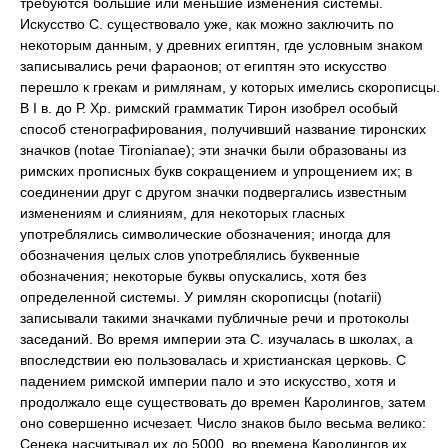
требуются большие или меньшие изменения системы.
Искусство С. существовало уже, как можно заключить по
некоторым данным, у древних египтян, где условным знаком
записывались речи фараонов; от египтян это искусство
перешло к грекам и римлянам, у которых имелись скорописцы.
В I в. до Р. Хр. римский грамматик Тирон изобрел особый
способ стенографирования, получивший название тиронских
значков (notae Tironianae); эти значки были образованы из
римских прописных букв сокращением и упрощением их; в
соединении друг с другом значки подвергались известным
изменениям и слияниям, для некоторых гласных
употреблялись символические обозначения; иногда для
обозначения целых слов употреблялись буквенные
обозначения; некоторые буквы опускались, хотя без
определенной системы. У римлян скорописцы (notarii)
записывали такими значками публичные речи и протоколы
заседаний. Во время империи эта С. изучалась в школах, а
впоследствии ею пользовалась и христианская церковь. С
падением римской империи пало и это искусство, хотя и
продолжало еще существовать до времен Каролингов, затем
оно совершенно исчезает. Число знаков было весьма велико:
Сенека насчитывал их до 5000, во времена Каролингов их