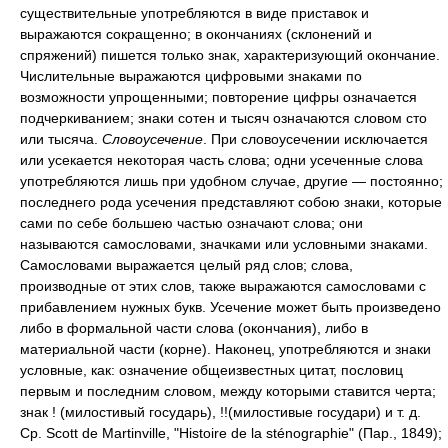
существительные употребляются в виде приставок и
выражаются сокращенно; в окончаниях (склонений и
спряжений) пишется только знак, характеризующий окончание.
Числительные выражаются цифровыми знаками по
возможности упрощенными; повторение цифры означается
подчеркиванием; знаки сотен и тысяч означаются словом сто
или тысяча.
Словоусечение
. При словоусечении исключается
или усекается некоторая часть слова; одни усеченные слова
употребляются лишь при удобном случае, другие — постоянно;
последнего рода усечения представляют собою знаки, которые
сами по себе большею частью означают слова; они
называются самословами, значками или условными знаками.
Самословами выражается целый ряд слов; слова,
производные от этих слов, также выражаются самословами с
прибавлением нужных букв. Усечение может быть произведено
либо в формальной части слова (окончания), либо в
материальной части (корне). Наконец, употребляются и знаки
условные, как: означение общеизвестных цитат, пословиц
первым и последним словом, между которыми ставится черта;
знак ! (милостивый государь), !!(милостивые государи) и т. д.
Ср. Scott de Martinville, "Histoire de la sténographie" (Пар., 1849);