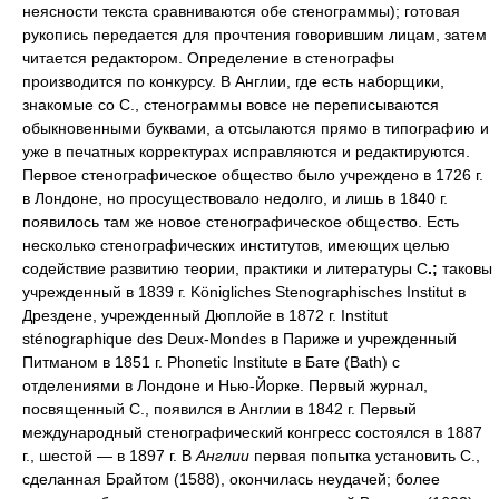
неясности текста сравниваются обе стенограммы); готовая
рукопись передается для прочтения говорившим лицам, затем
читается редактором. Определение в стенографы
производится по конкурсу. В Англии, где есть наборщики,
знакомые со С., стенограммы вовсе не переписываются
обыкновенными буквами, а отсылаются прямо в типографию и
уже в печатных корректурах исправляются и редактируются.
Первое стенографическое общество было учреждено в 1726 г.
в Лондоне, но просуществовало недолго, и лишь в 1840 г.
появилось там же новое стенографическое общество. Есть
несколько стенографических институтов, имеющих целью
содействие развитию теории, практики и литературы С
.;
таковы
учрежденный в 1839 г. Königliches Stenographisches Institut в
Дрездене, учрежденный Дюплойе в 1872 г. Institut
sténographique des Deux-Mondes в Париже и учрежденный
Питманом в 1851 г. Phonetic Institute в Бате (Bath) с
отделениями в Лондоне и Нью-Йорке. Первый журнал,
посвященный С., появился в Англии в 1842 г. Первый
международный стенографический конгресс состоялся в 1887
г., шестой — в 1897 г. В
Англии
первая попытка установить С.,
сделанная Брайтом (1588), окончилась неудачей; более