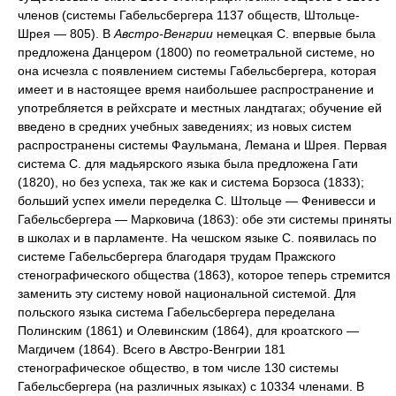
членов (системы Габельсбергера 1137 обществ, Штольце-
Шрея — 805). В
Австро-Венгрии
немецкая С. впервые была
предложена Данцером (1800) по геометральной системе, но
она исчезла с появлением системы Габельсбергера, которая
имеет и в настоящее время наибольшее распространение и
употребляется в рейхсрате и местных ландтагах; обучение ей
введено в средних учебных заведениях; из новых систем
распространены системы Фаульмана, Лемана и Шрея. Первая
система С. для мадьярского языка была предложена Гати
(1820), но без успеха, так же как и система Борзоса (1833);
больший успех имели переделка С. Штольце — Фенивесси и
Габельсбергера — Марковича (1863): обе эти системы приняты
в школах и в парламенте. На чешском языке С. появилась по
системе Габельсбергера благодаря трудам Пражского
стенографического общества (1863), которое теперь стремится
заменить эту систему новой национальной системой. Для
польского языка система Габельсбергера переделана
Полинским (1861) и Олевинским (1864), для кроатского —
Магдичем (1864). Всего в Австро-Венгрии 181
стенографическое общество, в том числе 130 системы
Габельсбергера (на различных языках) с 10334 членами. В