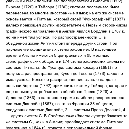
удачными были попытки его последователей Виллиса (1602),
Бирома (1726) и Тейлора (1786); система последнего была
перенесена во многие иностранные языки; на его же системе
основывается и Питман, который своей "Фонографией" (1837)
далеко превзошел других изобретателей. Первым сторонником
графического направления в Англии явился Бордлей в 1787 г.,
но не имел там успеха. По распространенности С. в
обыденной жизни Англия стоит впереди других стран. При
парламенте официальных стенографов нет. В настоящее
время в Англии имеются 5 центральных и 95 местных
стенографических обществ и 174 стенографических школы по
системе Питмана. Во
Франции
система Коссара (1651) не
получила распространения; Кулон де Тевено (1778) также не
имел успеха. Большое распространение выпало на долю
попытки Бертена (1792) применить систему Тейлора, которая и
еще поныне употребляется в обработке Прево (1826) и
Делонея (1866); в настоящее время наиболе распространена
система Дюплойе (1867); всего во Франции 35 обществ,
следующих системе Дюплойе, 2 — системы Прево-Делоней, 4
— других систем С. В
Соединенных Штатах
употребляются те
же системы С., как и в Англии; преобладает система Питмана
(введенная в 1844 г.), отчасти в первоначальной форме,