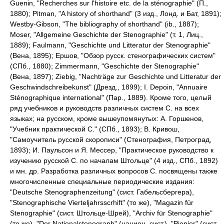
Guenin, "Recherches sur l'histoire etc. de la sténographie" (П.,
1880); Pitman, "A history of shorthand" (3 изд., Лонд. и Бат, 1891);
Westby-Gibson, "The bibliography of shorthand" (ib., 1887);
Moser, "Allgemeine Geschichte der Stenographie" (т. 1, Лиц.,
1889); Faulmann, "Geschichte und Litteratur der Stenographie"
(Вена, 1895); Ершов, "Обзор русск. стенографических систем"
(СПб., 1880); Zimmermann, "Geschichte der Stenographie"
(Вена, 1897); Ziebig, "Nachträge zur Geschichte und Litteratur der
Geschwindschreibekunst" (Дрезд., 1899); I. Depoin, "Annuaire
Sténographique international" (Пар., 1889). Кроме того, целый
ряд учебников и руководств различных систем С. на всех
языках; на русском, кроме вышеупомянутых: А. Горшенов,
"Учебник практической С." (СПб., 1893); В. Кривош,
"Самоучитель русской скорописи" (Стенография, Петроград,
1893); И. Паульсон и Я. Мессер, "Практическое руководство к
изучению русской С. по началам Штольце" (4 изд., СПб., 1892)
и мн. др. Разработка различных вопросов С. посвящены также
многочисленные специальные периодические издания:
"Deutsche Stenographenzeitung" (сист. Габельсбергера),
"Stenographische Vierteljahrsscrhift" (то же), "Magazin für
Stenographie" (сист. Штольце-Шрей), "Archiv für Stenographie"
(то же), "Der Nationalstenograph" (национ. сист.), "Pionier" (сист.