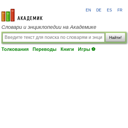
EN
DE
ES
FR
academic.ru
Словари и энциклопедии на Академике
Найти!
Толкования
Переводы
Книги
Игры ⚽