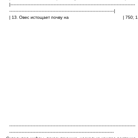
|---------------------------------------------------------------------------------
--------------------------------------------------------------------|
| 13. Овес истощает почву на
| 750
----------------------------------------------------------------------------------
--------------------------------------------------------------------