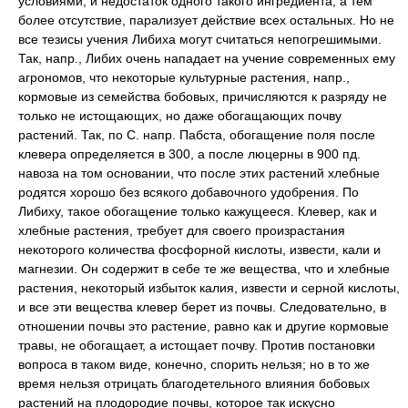
условиями, и недостаток одного такого ингредиента, а тем
более отсутствие, парализует действие всех остальных. Но не
все тезисы учения Либиха могут считаться непогрешимыми.
Так, напр., Либих очень нападает на учение современных ему
агрономов, что некоторые культурные растения, напр.,
кормовые из семейства бобовых, причисляются к разряду не
только не истощающих, но даже обогащающих почву
растений. Так, по С. напр. Пабста, обогащение поля после
клевера определяется в 300, а после люцерны в 900 пд.
навоза на том основании, что после этих растений хлебные
родятся хорошо без всякого добавочного удобрения. По
Либиху, такое обогащение только кажущееся. Клевер, как и
хлебные растения, требует для своего произрастания
некоторого количества фосфорной кислоты, извести, кали и
магнезии. Он содержит в себе те же вещества, что и хлебные
растения, некоторый избыток калия, извести и серной кислоты,
и все эти вещества клевер берет из почвы. Следовательно, в
отношении почвы это растение, равно как и другие кормовые
травы, не обогащает, а истощает почву. Против постановки
вопроса в таком виде, конечно, спорить нельзя; но в то же
время нельзя отрицать благодетельного влияния бобовых
растений на плодородие почвы, которое так искусно