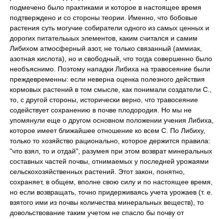
подмечено было практиками и которое в настоящее время
подтверждено и со стороны теории. Именно, что бобовые
растения суть могучие собиратели одного из самых ценных и
дорогих питательыых элементов, каким считался и самим
Либихом атмосферный азот, не только связанный (аммиак,
азотная кислота), но и свободный, что тогда совершенно было
необъяснимо. Поэтому нападки Либиха на травосеяние были
преждевременны: если неверна оценка полезного действия
кормовых растений в том смысле, как понимали создатели С.,
то, с другой стороны, исторически верно, что травосеяние
содействует сохранению в почве плодородия. Но мы не
упомянули еще о другом основном положении учения Либиха,
которое имеет ближайшее отношение ко всем С. По Либиху,
только то хозяйство рационально, которое держится правила:
"что взял, то и отдай", разумея при этом возврат минеральных
составных частей почвы, отнимаемых у последней урожаями
сельскохозяйственных растений. Этот закон, понятно,
сохраняет, в общем, вполне свою силу и по настоящее время,
но если возвращать, точно придерживаясь учета урожаев (т. е.
взятого ими из почвы количества минеральных веществ), то
довольствование таким учетом не спасло бы почву от