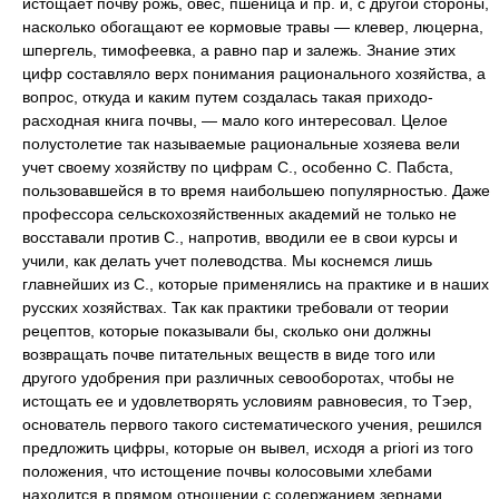
истощает почву рожь, овес, пшеница и пр. и, с другой стороны,
насколько обогащают ее кормовые травы — клевер, люцерна,
шпергель, тимофеевка, а равно пар и залежь. Знание этих
цифр составляло верх понимания рационального хозяйства, а
вопрос, откуда и каким путем создалась такая приходо-
расходная книга почвы, — мало кого интересовал. Целое
полустолетие так называемые рациональные хозяева вели
учет своему хозяйству по цифрам С., особенно С. Пабста,
пользовавшейся в то время наибольшею популярностью. Даже
профессора сельскохозяйственных академий не только не
восставали против С., напротив, вводили ее в свои курсы и
учили, как делать учет полеводства. Мы коснемся лишь
главнейших из С., которые применялись на практике и в наших
русских хозяйствах. Так как практики требовали от теории
рецептов, которые показывали бы, сколько они должны
возвращать почве питательных веществ в виде того или
другого удобрения при различных севооборотах, чтобы не
истощать ее и удовлетворять условиям равновесия, то Тэер,
основатель первого такого систематического учения, решился
предложить цифры, которые он вывел, исходя a priori из того
положения, что истощение почвы колосовыми хлебами
находится в прямом отношении с содержанием зернами