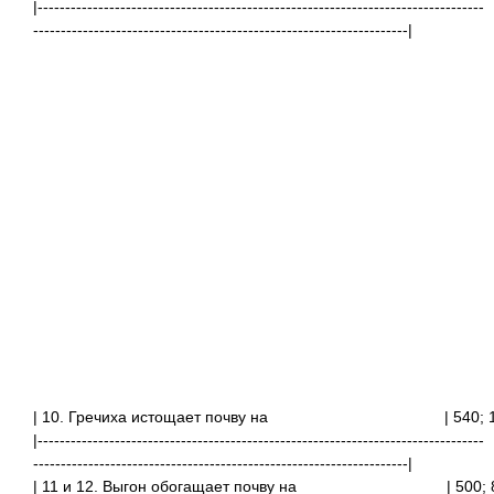
|---------------------------------------------------------------------------------
--------------------------------------------------------------------|
| 10. Гречиха истощает почву на
| 540
|---------------------------------------------------------------------------------
--------------------------------------------------------------------|
| 11 и 12. Выгон обогащает почву на
| 50