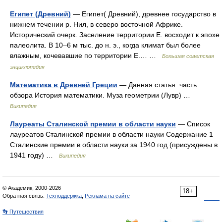
Египет (Древний)
— Египет( Древний), древнее государство в
нижнем течении р. Нил, в северо восточной Африке.
Исторический очерк. Заселение территории Е. восходит к эпохе
палеолита. В 10‒6 м тыс. до н. э., когда климат был более
влажным, кочевавшие по территории Е.… …
Большая советская
энциклопедия
Математика в Древней Греции
— Данная статья часть
обзора История математики. Муза геометрии (Лувр) …
Википедия
Лауреаты Сталинской премии в области науки
— Список
лауреатов Сталинской премии в области науки Содержание 1
Сталинские премии в области науки за 1940 год (присуждены в
1941 году) …
Википедия
© Академик, 2000-2026
18+
Обратная связь:
Техподдержка
,
Реклама на сайте
👣 Путешествия