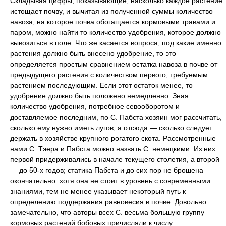
Складывая цифры, показывающие, насколько каждое растение
истощает почву, и вычитая из полученной суммы количество
навоза, на которое почва обогащается кормовыми травами и
паром, можно найти то количество удобрения, которое должно
вывозиться в поле. Что же касается вопроса, под какие именно
растения должно быть внесено удобрение, то это
определяется простым сравнением остатка навоза в почве от
предыдущего растения с количеством первого, требуемым
растением последующим. Если этот остаток менее, то
удобрение должно быть положено немедленно. Зная
количество удобрения, потребное севооборотом и
доставляемое последним, по С. Пабста хозяин мог рассчитать,
сколько ему нужно иметь лугов, а отсюда — сколько следует
держать в хозяйстве крупного рогатого скота. Рассмотренные
нами С. Тэера и Пабста можно назвать С. немецкими. Из них
первой придерживались в начале текущего столетия, а второй
— до 50-х годов; статика Пабста и до сих пор не брошена
окончательно: хотя она не стоит в уровень с современными
знаниями, тем не менее указывает некоторый путь к
определению поддержания равновесия в почве. Довольно
замечательно, что авторы всех С. весьма большую группу
кормовых растений бобовых причисляли к числу