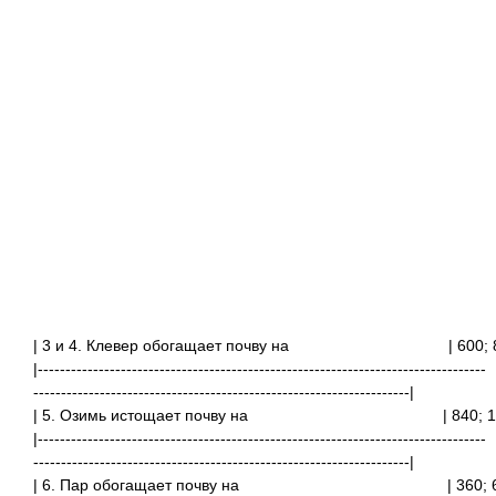
| 3 и 4. Клевер обогащает почву на
| 60
|---------------------------------------------------------------------------------
--------------------------------------------------------------------|
| 5. Озимь истощает почву на
| 840
|---------------------------------------------------------------------------------
--------------------------------------------------------------------|
| 6. Пар обогащает почву на | 360; 610 