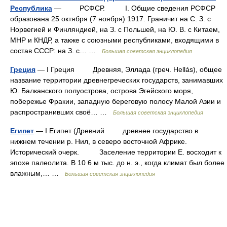
Республика
— РСФСР. I. Общие сведения РСФСР
образована 25 октября (7 ноября) 1917. Граничит на С. З. с
Норвегией и Финляндией, на З. с Польшей, на Ю. В. с Китаем,
МНР и КНДР, а также с союзными республиками, входящими в
состав СССР: на З. с… …
Большая советская энциклопедия
Греция
— I Греция Древняя, Эллада (греч. Hellás), общее
название территории древнегреческих государств, занимавших
Ю. Балканского полуострова, острова Эгейского моря,
побережье Фракии, западную береговую полосу Малой Азии и
распространивших своё… …
Большая советская энциклопедия
Египет
— I Египет (Древний древнее государство в
нижнем течении р. Нил, в северо восточной Африке.
Исторический очерк. Заселение территории Е. восходит к
эпохе палеолита. В 10 6 м тыс. до н. э., когда климат был более
влажным,… …
Большая советская энциклопедия