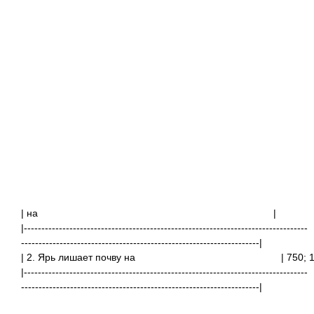
| на
|---------------------------------------------------------------------------------
--------------------------------------------------------------------|
| 2. Ярь лишает почву на | 750; 1600
|---------------------------------------------------------------------------------
--------------------------------------------------------------------|