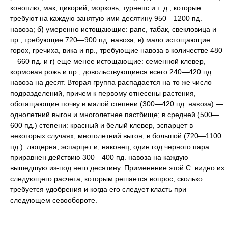
коноплю, мак, цикорий, морковь, турнепс и т. д., которые
требуют на каждую занятую ими десятину 950—1200 пд.
навоза; б) умеренно истощающие: рапс, табак, свекловица и
пр., требующие 720—900 пд. навоза; в) мало истощающие:
горох, гречиха, вика и пр., требующие навоза в количестве 480
—660 пд. и г) еще менее истощающие: семенной клевер,
кормовая рожь и пр., довольствующиеся всего 240—420 пд.
навоза на десят. Вторая группа распадается на то же число
подразделений, причем к первому отнесены растения,
обогащающие почву в малой степени (300—420 пд. навоза) —
однолетний выгон и многолетнее пастбище; в средней (500—
600 пд.) степени: красный и белый клевер, эспарцет в
некоторых случаях, многолетний выгон; в большой (720—1100
пд.): люцерна, эспарцет и, наконец, один год черного пара
приравнен действию 300—400 пд. навоза на каждую
вышедшую из-под него десятину. Применение этой С. видно из
следующего расчета, которым решается вопрос, сколько
требуется удобрения и когда его следует класть при
следующем севообороте.