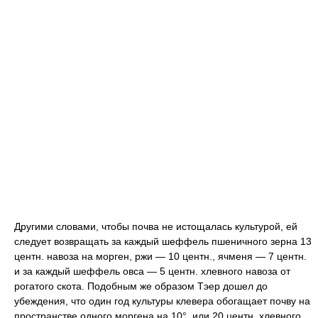
Другими словами, чтобы почва не истощалась культурой, ей
следует возвращать за каждый шеффель пшеничного зерна 13
центн. навоза на морген, ржи — 10 центн., ячменя — 7 центн.
и за каждый шеффель овса — 5 центн. хлевного навоза от
рогатого скота. Подобным же образом Тэер дошел до
убеждения, что один год культуры клевера обогащает почву на
пространстве одного моргена на 10°, или 20 центн. хлевного