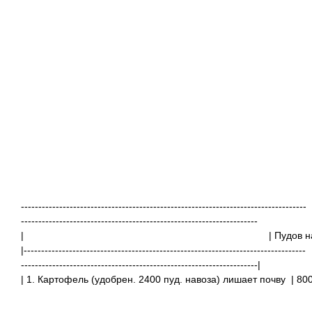
----------------------------------------------------------------------------------
--------------------------------------------------------------------
|
| П
|---------------------------------------------------------------------------------
--------------------------------------------------------------------|
| 1. Картофель (удобрен. 2400 пуд. навоза) лишает почву
| 8