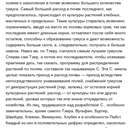
хозяев о накоплении в почве возможно большего количества
гумуса. Самый большой расход в почве последнего, как
предполагалось, происходил от культуры растений хлебных,
масличных и прядильных. Такие культуры старались возможно
ограничивать, вводя на место их посевы кормовых трав, так как
последние имеют длинные корни, оставляют после себя много
остатков, способны к образованию гумуса и дают возможность
содержать больше скота, а, следовательно, получать и больше
навоза. Навоз же, по Тэеру, считался самым лучшим гумусом.
Сперва сам Тэер, а потом его последователи, чтобы хозяевам-
практикам дать, так сказать, программу для распределения
растений по полям, составили так называемую С. Эта С. имела
целью показать приход и расход почвы — приход вследствие
непосредственного унаваживания полей, снабжения гумусом
от дикорастущих растений (пар, залежь), от остатков корней
культурных растений; расход — от культуры тех или других
растений, урожаи которых так или иначе отчуждались от
хозяйства. Из лиц, трудившихся над разработкою С., особенно
замечательны, кроме самого Тэера, Вульфен, Бургер,
Швейцер, Клеман, Веккерлин, Хлубек и в особенности Пабст.
Каждый из них в положительных цифрах определял, насколько