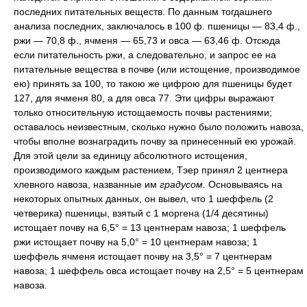
последних питательных веществ. По данным тогдашнего
анализа последних, заключалось в 100 ф. пшеницы — 83,4 ф.,
ржи — 70,8 ф., ячменя — 65,73 и овса — 63,46 ф. Отсюда
если питательность ржи, а следовательно, и запрос ее на
питательные вещества в почве (или истощение, производимое
ею) принять за 100, то такою же цифрою для пшеницы будет
127, для ячменя 80, а для овса 77. Эти цифры выражают
только относительную истощаемость почвы растениями;
оставалось неизвестным, сколько нужно было положить навоза,
чтобы вполне вознаградить почву за принесенный ею урожай.
Для этой цели за единицу абсолютного истощения,
производимого каждым растением, Тэер принял 2 центнера
хлевного навоза, названные им
градусом.
Основываясь на
некоторых опытных данных, он вывел, что 1 шеффель (2
четверика) пшеницы, взятый с 1 моргена (1/4 десятины)
истощает почву на 6,5° = 13 центнерам навоза; 1 шеффель
ржи истощает почву на 5,0° = 10 центнерам навоза; 1
шеффель ячменя истощает почву на 3,5° = 7 центнерам
навоза; 1 шеффель овса истощает почву на 2,5° = 5 центнерам
навоза.