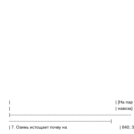
|
| [На п
|
| 
|---------------------------------------------------------------------------------
--------------------------------------------------------------------|
| 7. Озимь истощает почву на
| 840