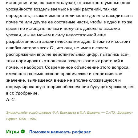
истощения или, во всяком случае, от заметного уменьшения
урожайности возделываемых на ней растений, так как
определить, в каком именно количестве должны находиться в
почве те или другие ее составные части, чтобы в одно и то же
время не истощать почвы и получать довольно высокие
урожаи, мы не можем в силу недостаточной еще
разработанности аналитических методов. В том-то и состоит
ошибка авторов всех С., что они, не имея в своем
распоряжении вполне действительных цифр, пытались все-
таки нормировать отношения возделываемых растений к
почве, и наоборот. Современное объяснение этого вопроса,
имеющего весьма важное практическое и теоретическое
значение, вылившееся в еще не вполне сложившуюся и
формулированную теорию обеспечения будущих урожаев, см.
в ст. Удобрение.
А. С.
Энциклопедический словарь Ф.А. Брокгауза и И.А. Ефрона. — С.-Пб.: Брокгауз-
Ефрон
.
1890—1907
.
Игры ⚽
Поможем написать реферат