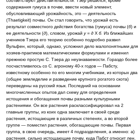
соответствуют действительности. Тэер решился, кроме
содержания гумуса в почве, ввести новый элемент,
обусловливающий урожайность, это — деятельность
(Thaetigkeit) почвы. Он стал говорить, что урожай есть
результат совместного действия богатства (гумуса) почвы (
б
) и
ее деятельности (
д
), словом, урожай
у
=
д
Х
б.
Из ближайших
учеников Тэера его теорию особенно подробно развил
Вульфен, который, однако, усложнил дело малопонятными для
хозяев-практиков математическими формулами и изменил
прежнюю простую С. Тэера до неузнаваемости. Гораздо более
посчастливилось со С. агроному 40-х годов — Пабсту,
известному особенно по его многим учебникам, из которых два
(общее земледелие и разведение крупного рогатого скота)
переведены на русский язык. Последний на основании
многочисленных опытов дал схему для определения
истощения и обогащения почвы разными культурными
растениями. Он все растения расклассифицировал на 2
главные группы, из коих одна заключает в своей среде
растения, истощающие в различных степенях, а во второй
группе — поместил растения, обогащающие почвы. Первая
группа, в свою очередь, имеет 4 подразделения, а именно: а)
растения, сильно истощающие почву, куда Пабст относит лен,