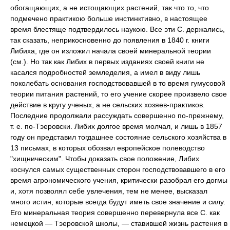
обогащающих, а не истощающих растений, так что то, что
подмечено практикою больше инстинктивно, в настоящее
время блестяще подтвердилось наукою. Все эти С. держались,
так сказать, неприкосновенно до появления в 1840 г. книги
Либиха, где он изложил начала своей минеральной теории
(см.). Но так как Либих в первых изданиях своей книги не
касался подробностей земледелия, а имел в виду лишь
поколебать основания господствовавшей в то время гумусовой
теории питания растений, то его учение скорее произвело свое
действие в кругу ученых, а не сельских хозяев-практиков.
Последние продолжали рассуждать совершенно по-прежнему,
т. е. по-Тэеровски. Либих долгое время молчал, и лишь в 1857
году он представил тогдашнее состояние сельского хозяйства в
13 письмах, в которых обозвал европейское полеводство
"хищническим". Чтобы доказать свое положение, Либих
коснулся самых существенных сторон господствовавшего в его
время агрономического учения, критически разобрал его догмы
и, хотя позволял себе увлечения, тем не менее, высказал
много истин, которые всегда будут иметь свое значение и силу.
Его минеральная теория совершенно перевернула все С. как
немецкой — Тэеровской школы, — ставившей жизнь растения в