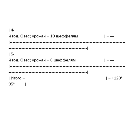
| 4-
й год. Овес; урожай = 10 шеффелям
| =
|---------------------------------------------------------------------------------
-------------------------------------------------------|
| 5-
й год. Овес; урожай = 6 шеффелям
| =
|---------------------------------------------------------------------------------
-------------------------------------------------------|
| Итого =
| = +1
95°
|