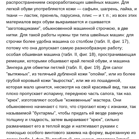
распространением скороработающих швейных машин. Для
легкой обуви употребляются кожи — сафьян, шагрень, лайка, и
ткани — ластик, прюнель, парусина, плис — и т. п.; из всех этих
материалов верх обуви выкраивается и сшивается
"заготовщиками", обыкновенной машинной строчкою, в две
нитки. Для такой работы нужны три типа швейных машин: для
строчки более удобна машина со столбом (табл. II, фиг. 17),
потому что она допускает самую разнообразную работу;
особая обшивная машина (табл. II, фиг. 18), прострачивающая
ремешки, которыми обшивают край легкой обуви, и машина
Зингера для обметки петлей (табл. II, фиг. 19). Для сапог
"вытяжных", из телячьей дубленой кожи "опойки", или из более
грубой коровьей кожи "выростка", или же из лошадиной,
которая мало ценится, несмотря на свой красивый вид, так как
плохо пропускает испарину, переднюю часть сапога, так наз.
"крюк", изготовляют особые "кожевенные" мастера. Они
обыкновенно начинают с того, что строгают кожу с изнанки, так
называемой "бухтармы", чтобы придать ей везде равную
толщину и гладкость, затем выкраивают "крюк", сильно
размачивают его в теплой воде и натягивают руками с
помощью особого винтового зажима на форму, вырезанную из