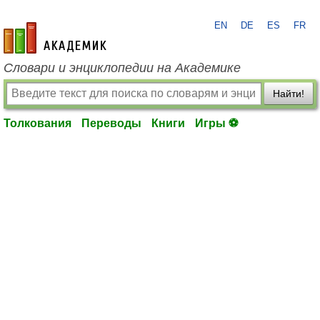
EN
DE
ES
FR
academic.ru
Словари и энциклопедии на Академике
Найти!
Толкования
Переводы
Книги
Игры ⚽