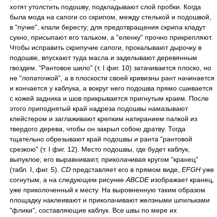
хотят утолстить подошву, подкладывают слой пробки. Когда
была мода на сапоги со скрипом, между стелькой и подошвой,
в "пучке", клали бересту; для предотвращения скрипа кладут
сукно, присыпают его тальком, а "еленку" прочно прикрепляют.
Чтобы исправить скрипучие сапоги, прокалывают дырочку в
подошве, впускают туда масла и заделывают деревянным
гвоздем. "Рантовое шило" (т. I фиг. 10) затачивается плоско, но
не "лопаточкой", а в плоскости своей кривизны рант начинается
и кончается у каблука, а вокруг него подошва прямо сшивается
с кожей задника и шов прикрывается пригнутым краем. После
этого приподнятый край надреза подошвы намазывают
клейстером и заглаживают крепким натиранием палкой из
твердого дерева, чтобы он закрыл собою дратву. Тогда
тщательно обрезывают край подошвы и ранта "рантовой
срезкою" (т. I фиг. 12). Место подошвы, где будет каблук,
выпуклое; его выравнивают, приколачивая кругом "кранец"
(табл. I, фиг. 5).
CD
представляет его в прямом виде,
EFGH
уже
согнутым, а на следующем рисунке
ABCDE
изображает кранец,
уже приколоченный к месту. На выровненную таким образом
площадку наклеивают и приколачивают желзными шпильками
"флики", составляющие каблук. Все швы по мере их