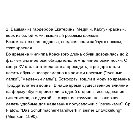
1. Башмак из гардероба Екатерины Медичи. Каблук красный,
верх из белой кожи, вышитый розовым шелком.
Вспомогательная подошва, соединяющая каблук с носком,
тоже красная.
Во времена Филиппа Красивого длина обуви доводилась до 2
фт.; чем знатнее был обладатель, тем длиннее были носки. С
конца XV стол. эта мода стала проходить, и рыцари стали
носить обувь с несоразмерно широкими носками ("гусиные
лапки", "медвежьи лапы"). Ботфорты вошли в моду во времена
Тридцатилетней войны. В наше время существенное влияние
на форму обуви произвели, с одной стороны, исследования
гигиенистов, а с другой — открытие каучука, позволившее
делать удобные для надевания полусапожки с "резинками". Ср.
Flatow, "Das Schuhmacher-Handwerk in seiner Entwickelung"
(Мюнхен, 1890).