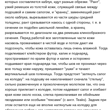
которых составляется каблук, идут разные обрезки. "Рант",
узкий ремешок из толстой кожи, служащий связью между
подошвой и самим сапогом, и "кранец", заменяющий рант
около каблука, вырезываются из части шкуры средней
толщины; рант срезывается накось с одной стороны, т. е. в
сечении он подобен школьной линейке, а кранец
разрезывается по диагонали на два ремешка клинообразного
сечения. Перед работой все заготовленные части кожи
насквозь промачивают в чистой воде и потом дают им
подсохнуть, чтобы кожа оставалась лишь очень влажной. Тогда
подклеивают клейстером футор, капик и поднаряд,
прострачивают по краям футор и капик и осторожно
подшивают края поднаряда так, чтобы шов не проникал через
всю толщу кожи наружу, пришивают "ушки" и тачают
вертикальный шов голенища. Тогда предстоит "затянуть сапог
на колодку": на подошву ее наколачивают сначала "стельку",
сильно размоченную и проколоченную молотком так, что она
хорошо прилегает к колодке, потом надевают сапог и огибают
края кожи около носка, слегка приколачивая ее обойными
гвоздиками или особыми "тексами" (с англ. Teaks). Задник при
этом остается еще не вполне натянутым на колодку для