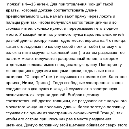
"пряжи" в 4—15 нитей. Для приготовления "конца" такой
дратвы, который должен соответствовать длине
предполагаемого шва, наматывают пряжу через локоть и
пальцы руки так, чтобы получился моток такой длины и во
столько нитей, сколько нужно, и перерезывают его в одном
месте. У каждой нити полученного пучка параллельных нитей
равной длины раскручивают одно место, вершка на 4 от конца,
катая его ладонью по колену своей ноги от себя (потому что
волокна нити скручены как левый винт), и затем разрывают ее
на этом месте: получается растрепанный конец, в котором
отдельные волокна имеют неодинаковую длину. Повторив ту
же операцию с другими концами пряжи, отдельные нити
натирают "С. варом" (см.) и ссучивают их вместе (см. Канатное
произв., Нитки, Пряжа,). Тогда свободные заостренные концы
соединяют в два пучка и каждый ссучивают в заостренную
оконечность ок. вершка длиной. Выбрав щетинку
соответственной дратве толщины, ее раздваивают с наружного
мохнатого конца на половину длины: более толстую половину
ссучивают с одним из заостренных оконечностей "конца", так
чтобы его острие пришлось как раз в месте раздвоения
щетинки. Другую половинку этой щетинки обвивают сверх этого