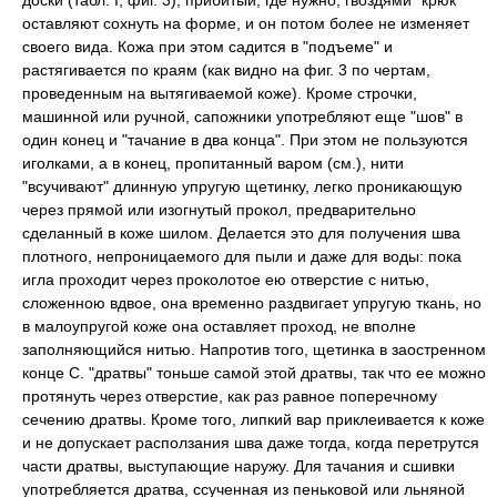
доски (табл. I, фиг. 3); прибитый, где нужно, гвоздями "крюк"
оставляют сохнуть на форме, и он потом более не изменяет
своего вида. Кожа при этом садится в "подъеме" и
растягивается по краям (как видно на фиг. 3 по чертам,
проведенным на вытягиваемой коже). Кроме строчки,
машинной или ручной, сапожники употребляют еще "шов" в
один конец и "тачание в два конца". При этом не пользуются
иголками, а в конец, пропитанный варом (см.), нити
"всучивают" длинную упругую щетинку, легко проникающую
через прямой или изогнутый прокол, предварительно
сделанный в коже шилом. Делается это для получения шва
плотного, непроницаемого для пыли и даже для воды: пока
игла проходит через проколотое ею отверстие с нитью,
сложенною вдвое, она временно раздвигает упругую ткань, но
в малоупругой коже она оставляет проход, не вполне
заполняющийся нитью. Напротив того, щетинка в заостренном
конце С. "дратвы" тоньше самой этой дратвы, так что ее можно
протянуть через отверстие, как раз равное поперечному
сечению дратвы. Кроме того, липкий вар приклеивается к коже
и не допускает расползания шва даже тогда, когда перетрутся
части дратвы, выступающие наружу. Для тачания и сшивки
употребляется дратва, ссученная из пеньковой или льняной