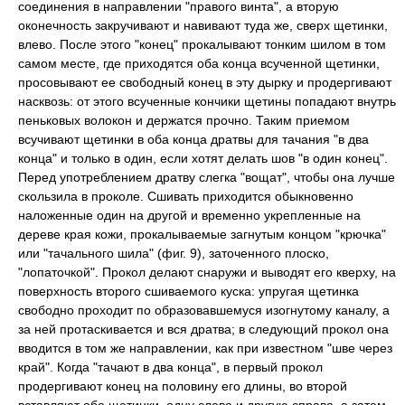
соединения в направлении "правого винта", а вторую
оконечность закручивают и навивают туда же, сверх щетинки,
влево. После этого "конец" прокалывают тонким шилом в том
самом месте, где приходятся оба конца всученной щетинки,
просовывают ее свободный конец в эту дырку и продергивают
насквозь: от этого всученные кончики щетины попадают внутрь
пеньковых волокон и держатся прочно. Таким приемом
всучивают щетинки в оба конца дратвы для тачания "в два
конца" и только в один, если хотят делать шов "в один конец".
Перед употреблением дратву слегка "вощат", чтобы она лучше
скользила в проколе. Сшивать приходится обыкновенно
наложенные один на другой и временно укрепленные на
дереве края кожи, прокалываемые загнутым концом "крючка"
или "тачального шила" (фиг. 9), заточенного плоско,
"лопаточкой". Прокол делают снаружи и выводят его кверху, на
поверхность второго сшиваемого куска: упругая щетинка
свободно проходит по образовавшемуся изогнутому каналу, а
за ней протаскивается и вся дратва; в следующий прокол она
вводится в том же направлении, как при известном "шве через
край". Когда "тачают в два конца", в первый прокол
продергивают конец на половину его длины, во второй