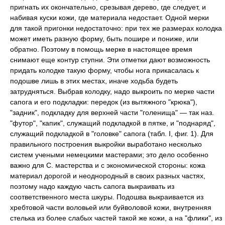
пригнать их окончательно, срезывая дерево, где следует, и
набивая куски кожи, где материала недостает. Одной мерки
для такой пригонки недостаточно: при тех же размерах колодка
может иметь разную форму, быть пошире и пониже, или
обратно. Поэтому в помощь мерке в настоящее время
снимают еще контур ступни. Эти отметки дают возможность
придать колодке такую форму, чтобы нога прикасалась к
подошве лишь в этих местах, иначе ходьба будеть
затрудняться. Выбрав колодку, надо выкроить по мерке части
сапога и его подкладки: передок (из вытяжного "крюка"),
"задник", подкладку для верхней части "голенища" — так наз.
"футор", "капик", служащий подкладкой в пятке, и "поднаряд",
служащий подкладкой в "головке" сапога (табл. I, фиг. 1). Для
правильного построения выкройки выработано несколько
систем учеными немецкими мастерами; это дело особенно
важно для С. мастерства и с экономической стороны: кожа
материал дорогой и неоднородный в своих разных частях,
поэтому надо каждую часть сапога выкраивать из
соответственного места шкуры. Подошва выкраивается из
хребтовой части воловьей или буйволовой кожи, внутренняя
стелька из более слабых частей такой же кожи, а на "флики", из