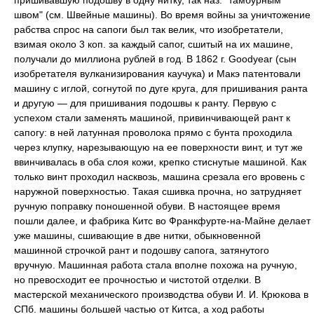
пришивавшую подошву в одну нитку, так наз. "тамбурным
швом" (см. Швейные машины). Во время войны за уничтожение
рабства спрос на сапоги был так велик, что изобретатели,
взимая около 3 коп. за каждый сапог, сшитый на их машине,
получали до миллиона рублей в год. В 1862 г. Goodyear (сын
изобретателя вулканизирования каучука) и Макэ патентовали
машину с иглой, согнутой по дуге круга, для пришивания ранта
и другую — для пришивания подошвы к ранту. Первую с
успехом стали заменять машиной, привинчивающей рант к
сапогу: в ней латунная проволока прямо с бунта проходила
через клупку, нарезывающую на ее поверхности винт, и тут же
ввинчивалась в оба слоя кожи, крепко стиснутые машиной. Как
только винт проходил насквозь, машина срезала его вровень с
наружной поверхностью. Такая сшивка прочна, но затрудняет
ручную поправку поношенной обуви. В настоящее время
пошли далее, и фабрика Китс во Франкфурте-на-Майне делает
уже машины, сшивающие в две нитки, обыкновенной
машинной строчкой рант и подошву сапога, затянутого
вручную. Машинная работа стала вполне похожа на ручную,
но превосходит ее прочностью и чистотой отделки. В
мастерской механического производства обуви И. И. Крюкова в
СПб. машины большей частью от Китса, а ход работы