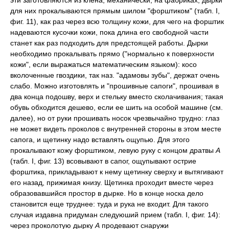
эти заготовляются из клёна, механически, на фабриках; дырки
для них прокалываются прямым шилом "форштиком" (табл. I,
фиг. 11), как раз через всю толщину кожи, для чего на форштик
надеваются кусочки кожи, пока длина его свободной части
станет как раз подходить для предстоящей работы. Дырки
необходимо прокалывать прямо ("нормально к поверхности
кожи", если выражаться математическим языком): косо
вколоченные гвоздики, так наз. "адамовы зубы", держат очень
слабо. Можно изготовлять и "прошивные сапоги", прошивая в
два конца подошву, верх и стельку вместо сколачивания; такая
обувь обходится дешево, если ее шить на особой машине (см.
далее), но от руки прошивать носок чрезвычайно трудно: глаз
не может видеть проколов с внутренней стороны в этом месте
сапога, и щетинку надо вставлять ощупью. Для этого
прокалывают кожу форштиком, левую руку с концом дратвы
А
(табл. I, фиг. 13) всовывают в сапог, ощупывают острие
форштика, прикладывают к нему щетинку сверху и вытягивают
его назад, прижимая книзу. Щетинка проходит вместе через
образовавшийся простор в дырке. Но в конце носка дело
становится еще труднее: туда и рука не входит. Для такого
случая издавна придуман следуюший прием (табл. I, фиг. 14):
через проколотую дырку
А
продевают снаружи