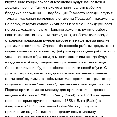
внутренние концы вбиваемыхзаклепок будут загибаться и
держать прочно. Таким приемом чинят сапоги рабочим
бродячие сапожники — "подбойщики": вместо колодки служит
толстая железная наклонная лопаточка ("ведьма"), насаженная
на палку, которую сапожник упирает в землю и придерживает
ногой за кожаную петлю. Попытки заменить ручную работу
сапожника машинной начались давно, изобретатели всегда
старались подражать ручной работе и в наше время вполне
достигли своей цели. Однако оба способа работы продолжают
мирно существовать вместе; фабрика принуждена работать по
установленным образцам, а многие заказчики всегда будут
нуждаться в обуви, специально пригнанной к их ноге; еще
большее число их будет требовать починки своей обуви. С
другой стороны, много недорогих вспомогательных машин
стали необходимы и в небольших мастерских, которые теперь
покупают готовые "заготовки", сделанные с помощью машин.
Первая привилегия на машину для пришивания подошвы
выдана в Англии в 1790 г. т. Сенту (Saint), а в 1810 и позднее
еще некоторые другие, но лишь в 1858 г. Блек (Blake) в
Америке и в 1859 г. компания Blake-Mackay получили
привилегии на действительно практическую машину,