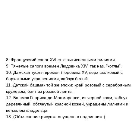
8. Французский сапог XVI ст. с вытисненными лилиями.
9. Тяжелые сапоги времен Людовика XIV, так наз. "котлы".
10. Дамская туфля времен Людовика XV, верх шелковый с
бархатными украшениями, каблук белый.
11. Детский башмак той же эпохи: край розовый с серебряным
кружевом, бант из розовой ленты.
12. Башмак Генриха де-Монморенси, из черной кожи, каблук
деревянный, обтянутый красной кожей, украшены лилиями и
вензелем владельца.
13. (Объяснение рисунка опущено в подлиннике).