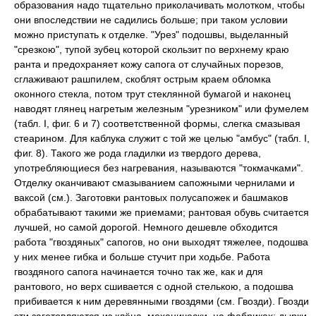
образования надо тщательно приколачивать молотком, чтобы
они впоследствии не садились больше; при таком условии
можно приступать к отделке. "Урез" подошвы, выделанный
"срезкою", тупой зубец которой скользит по верхнему краю
ранта и предохраняет кожу сапога от случайных порезов,
сглаживают рашпилем, скоблят острым краем обломка
оконного стекла, потом трут стеклянной бумагой и наконец
наводят глянец нагретым железным "урезником" или фумелем
(табл. I, фиг. 6 и 7) соответственной формы, слегка смазывая
стеарином. Для каблука служит с той же целью "амбус" (табл. I,
фиг. 8). Такого же рода гладилки из твердого дерева,
употребляющиеся без нагревания, называются "токмачками".
Отделку оканчивают смазыванием сапожными чернилами и
ваксой (см.). Заготовки рантовых полусапожек и башмаков
обрабатывают такими же приемами; рантовая обувь считается
лучшей, но самой дорогой. Немного дешевле обходится
работа "гвоздяных" сапогов, но они выходят тяжелее, подошва
у них менее гибка и больше стучит при ходьбе. Работа
гвоздяного сапога начинается точно так же, как и для
рантового, но верх сшивается с одной стелькою, а подошва
прибивается к ним деревянными гвоздями (см. Гвозди). Гвозди