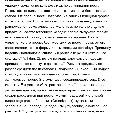
облегчения работы; его натягивают сапожными клещами и
ударами молотка по колодке лишь по затягивании носка.
Потом так же сильно и тщательно затягивают и боковые края
сапога. От правильности затягивания зависит изящная форма
готового сапога. После затяжки пригоняют подошву, сильно и
равномерно проколачивая ее молотком, не только с целью
придать ей соответственную колодке слегка выпуклую форму,
но главным образом для уплотнения материала. Иначе
уплотнение это произойдет местами во время носки, отчего
сапог изменит свою форму и швы местами ослабнут. Пришивку
подошвы начинают с "сшивания ранта с верхней кожею и со
стелькою" (т. I фиг. 2); потом накладывают самую подошву и
пришивают ее к ранту "в два конца". Рисунок представляет
разрез средней части сапога:
С
подошва,
В
наклонный надрез
с отогнутым кверху краем для защиты шва,
E
место,
занимаемое ногою,
G
стежки шва, соединяющего верх
D
со
стелькой
F
и рантом
H
,
А
"рантовое шило", прокалывающее
дырку для дратвы; прокалывать надо прямо, так как наклонные
стежки расходятся при носке. Между подошвой и стелькой
виден еще разрез "еленки" (Gelenkstück), куска кожи,
заполняющей посредине подошвы углубление, окаймленное
рантом. В "пучке" для этого кладут войлок или картон; если