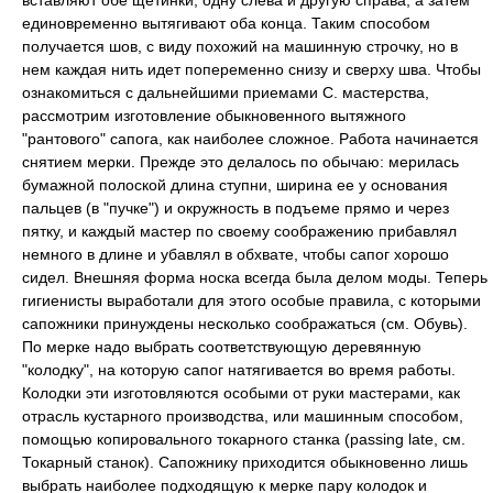
вставляют обе щетинки, одну слева и другую справа, а затем
единовременно вытягивают оба конца. Таким способом
получается шов, с виду похожий на машинную строчку, но в
нем каждая нить идет попеременно снизу и сверху шва. Чтобы
ознакомиться с дальнейшими приемами С. мастерства,
рассмотрим изготовление обыкновенного вытяжного
"рантового" сапога, как наиболее сложное. Работа начинается
снятием мерки. Прежде это делалось по обычаю: мерилась
бумажной полоской длина ступни, ширина ее у основания
пальцев (в "пучке") и окружность в подъеме прямо и через
пятку, и каждый мастер по своему соображению прибавлял
немного в длине и убавлял в обхвате, чтобы сапог хорошо
сидел. Внешняя форма носка всегда была делом моды. Теперь
гигиенисты выработали для этого особые правила, с которыми
сапожники принуждены несколько соображаться (см. Обувь).
По мерке надо выбрать соответствующую деревянную
"колодку", на которую сапог натягивается во время работы.
Колодки эти изготовляются особыми от руки мастерами, как
отрасль кустарного производства, или машинным способом,
помощью копировального токарного станка (passing late, см.
Токарный станок). Сапожнику приходится обыкновенно лишь
выбрать наиболее подходящую к мерке пару колодок и