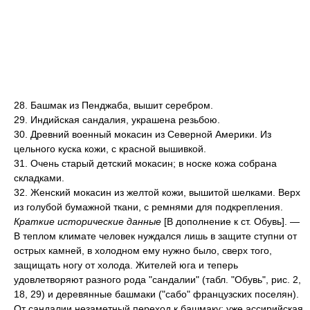
28. Башмак из Пенджаба, вышит серебром.
29. Индийская сандалия, украшена резьбою.
30. Древний военный мокасин из Северной Америки. Из
цельного куска кожи, с красной вышивкой.
31. Очень старый детский мокасин; в носке кожа собрана
складками.
32. Женский мокасин из желтой кожи, вышитой шелками. Верх
из голубой бумажной ткани, с ремнями для подкрепления.
Краткие исторические данные
[В дополнение к ст. Обувь]. —
В теплом климате человек нуждался лишь в защите ступни от
острых камней, в холодном ему нужно было, сверх того,
защищать ногу от холода. Жителей юга и теперь
удовлетворяют разного рода "сандалии" (табл. "Обувь", рис. 2,
18, 29) и деревянные башмаки ("сабо" французских поселян).
От сандалии незаметный переход к башмаку: уже ассирийская