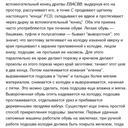
вспомогательный конец дратвы
ЕВАСВВ;
выдернув его на
простор, рассучивают его, в точке
С
продевают щетинку
настоящего "конца"
FCD,
складывают ее вдвое и протягивают
через дырку за вспомогательный "конец". Оба эти приема
часто употребляются при починке обуви. Легкая обувь —
башмаки, туфли и полусапожки — бывает "выворотная"; это
значит, что заготовку затягивают на колодку изнанкой кверху и
края пришивают к заранее прилаженной к колодке, лицом
книзу, подошве, не протыкая ее насквозь. Для этого
параллельно ее краю делают порезку и крючком делают
проколы из этого пореза через край заготовки; тачают этот шов
в два конца. Потом наклеивается кожаная "еленка",
выравнивается подошва в "пучке" и пальцах более мягким
материалом, снимается с колодки и выворачивается, начиная
с пятки. Это можно сделать, пока подошва еще влажна и мягка.
Вывороченная обувь опять надевается на колодку, подошва
проглаживается, отделывается урез и прибивается
деревянными гвоздями каблук. Существует еще очень простой
способ прикрепления подошвы: заклепки. Первые удачные
сапожные машины работали обувь на заклепках; при ручной
работе подошва колодки должна быть покрыта железом, тогда