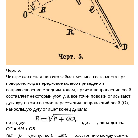
Черт. 5.
Четырехколесная повозка займет меньше всего места при
повороте, когда передковое колесо приведено в
соприкосновение с задним ходом, причем направление осей
составляет некоторый угол γ, а все точки повозки описывают
дуги кругов около точки пересечения направлений осей (О);
наибольшую дугу опишет конец дышла;
ее радиус —
, где
l
— длина дышла;
OC = АМ + ОВ
AM =
(
b — c
)/sinγ, где
b
=
EMC
— расстоянию между осями.