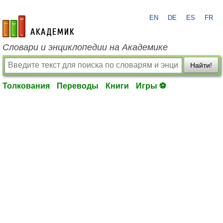
EN
DE
ES
FR
academic.ru
Словари и энциклопедии на Академике
Найти!
Толкования
Переводы
Книги
Игры ⚽