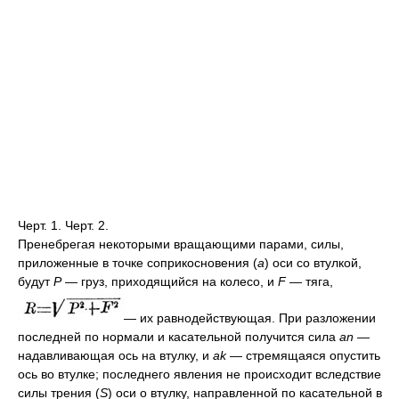
Черт. 1. Черт. 2.
Пренебрегая некоторыми вращающими парами, силы,
приложенные в точке соприкосновения (
а
) оси со втулкой,
будут
Ρ
— груз, приходящийся на колесо, и
F
— тяга,
— их равнодействующая. При разложении
последней по нормали и касательной получится сила
an
—
надавливающая ось на втулку, и
ak
— стремящаяся опустить
ось во втулке; последнего явления не происходит вследствие
силы трения (
S
) оси о втулку, направленной по касательной в