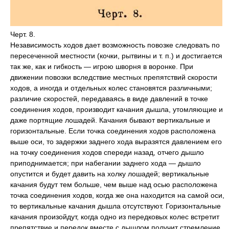
Черт. 8.
Независимость ходов дает возможность повозке следовать по
пересеченной местности (кочки, рытвины и т. п.) и достигается
так же, как и гибкость — игрою шворня в воронке. При
движении повозки вследствие местных препятствий скорости
ходов, а иногда и отдельных колес становятся различными;
различие скоростей, передаваясь в виде давлений в точке
соединения ходов, производит качания дышла, утомляющие и
даже портящие лошадей. Качания бывают вертикальные и
горизонтальные. Если точка соединения ходов расположена
выше оси, то задержки заднего хода выразятся давлением его
на точку соединения ходов спереди назад, отчего дышло
приподнимается; при набегании заднего хода — дышло
опустится и будет давить на холку лошадей; вертикальные
качания будут тем больше, чем выше над осью расположена
точка соединения ходов, когда же она находится на самой оси,
то вертикальные качания дышла отсутствуют. Горизонтальные
качания произойдут, когда одно из передковых колес встретит
препятствие и передок вместе с дышлом получит стремление