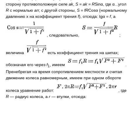
сторону противоположную силе
ak
,
S = ak = R
Sinα, где α...угол
R
с нормалью
ап
; с другой стороны,
S = fR
Cosα (нормальному
давлению х на коэффициент трения
f
), отсюда: tgα =
f
, a
, следовательно,
;
величина
есть коэффициент трения на шипах;
обозначая его через
f
, имеем
.
1
Пренебрегая на время сопротивлением местности и считая
движение колеса равномерным, имеем при одном обороте
колеса уравнение работ:
, где
R
— радиус колеса, а
r
— втулки, отсюда: