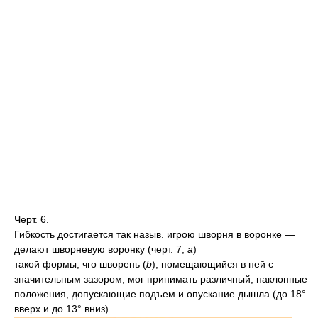
Черт. 6.
Гибкость достигается так назыв. игрою шворня в воронке —
делают шворневую воронку (черт. 7,
a
)
такой формы, чго шворень (
b
), помещающийся в ней с
значительным зазором, мог принимать различный, наклонные
положения, допускающие подъем и опускание дышла (до 18°
вверх и до 13° вниз).