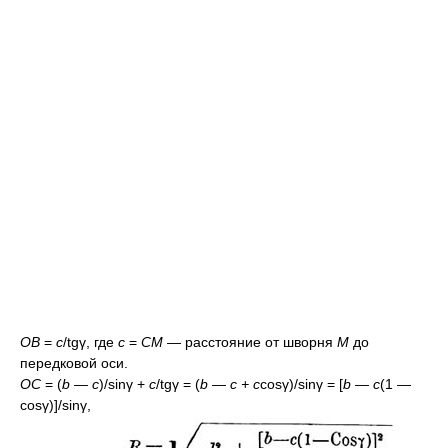
OB
=
c
/tgγ, где
с
=
СМ
— расстояние от шворня
M
до
передковой оси.
OC
= (
b — c
)/sinγ +
c
/tgγ = (
b — c + c
cosγ)/sinγ = [
b — c
(1 —
cosγ)]/sinγ,