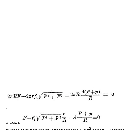
,
отсюда
,
2
вынеся
Р
из-под корня и пренебрегая (
F
/
P
)
перед 1, которое