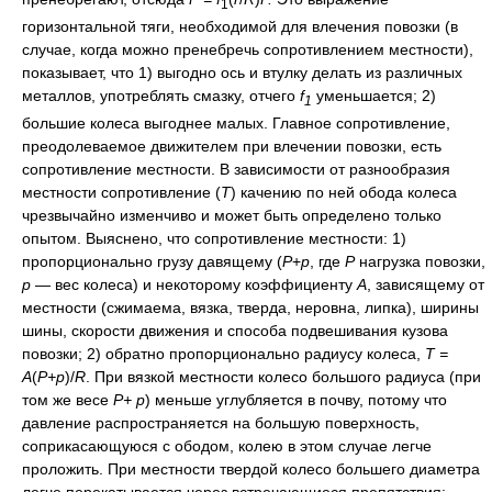
1
горизонтальной тяги, необходимой для влечения повозки (в
случае, когда можно пренебречь сопротивлением местности),
показывает, что 1) выгодно ось и втулку делать из различных
металлов, употреблять смазку, отчего
f
уменьшается; 2)
1
большие колеса выгоднее малых. Главное сопротивление,
преодолеваемое движителем при влечении повозки, есть
сопротивление местности. В зависимости от разнообразия
местности сопротивление (
Т
) качению по ней обода колеса
чрезвычайно изменчиво и может быть определено только
опытом. Выяснено, что сопротивление местности: 1)
пропорционально грузу давящему (
Р
+
р
, где
P
нагрузка повозки,
р
— вес колеса) и некоторому коэффициенту
А
, зависящему от
местности (сжимаема, вязка, тверда, неровна, липка), ширины
шины, скорости движения и способа подвешивания кузова
повозки; 2) обратно пропорционально радиусу колеса,
Т =
А
(
P+p
)/
R
. При вязкой местности колесо большого радиуса (при
том же весе
P+ p
) меньше углубляется в почву, потому что
давление распространяется на большую поверхность,
соприкасающуюся с ободом, колею в этом случае легче
проложить. При местности твердой колесо большего диаметра
легче перекатывается через встречающиеся препятствия;