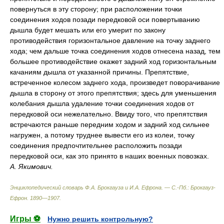
повернуться в эту сторону; при расположении точки
соединения ходов позади передковой оси повертыванию
дышла будет мешать или его умерит по закону
противодействия горизонтальное давление на точку заднего
хода; чем дальше точка соединения ходов отнесена назад, тем
большее противодействие окажет задний ход горизонтальным
качаниям дышла от указанной причины. Препятствие,
встреченное колесом заднего хода, произведет поворачивание
дышла в сторону от этого препятствия; здесь для уменьшения
колебания дышла удаление точки соединения ходов от
передковой оси нежелательно. Ввиду того, что препятствия
встречаются раньше передним ходом и задний ход сильнее
нагружен, а потому труднее вывести его из колеи, точку
соединения предпочтительнее расположить позади
передковой оси, как это принято в наших военных повозках.
А. Якимович.
Энциклопедический словарь Ф.А. Брокгауза и И.А. Ефрона. — С.-Пб.: Брокгауз-
Ефрон
.
1890—1907
.
Игры ⚽
Нужно решить контрольную?