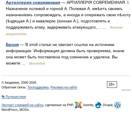
Артиллерия современная
— АРТИЛЛЕРІЯ СОВРЕМЕННАЯ. I.
Назначеніе полевой и горной А. Полевая А. имѣетъ своимъ
назначеніемъ сопровождать, а иногда и опережать свою пѣхоту
(ѣздящая А.) и кавалерію (конная А.), подготовлять и
поддерживать атаку, задерживать атакующаго,… …
Военная
энциклопедия
Броня
— В этой статье не хватает ссылок на источники
информации. Информация должна быть проверяема, иначе
она может быть поставлена под сомнение и удалена. Вы
можете …
Википедия
© Академик, 2000-2026
18+
Обратная связь:
Техподдержка
,
Реклама на сайте
👣 Путешествия
Экспорт словарей на сайты
, сделанные на PHP,
Joomla,
Drupal,
WordPress, MODx.