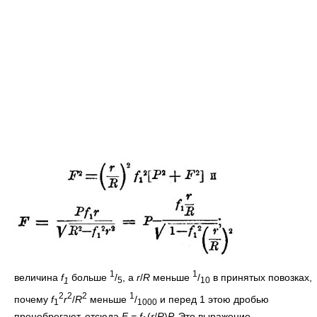
1
1
величина
f
больше
/
, а
r
/
R
меньше
/
в принятых повозках,
1
5
10
2
2
2
1
почему
f
r
/
R
меньше
/
и перед 1 этою дробью
1
1000
пренебрегают, отсюда
F = f
(
r
/
R
)
P.
Это выражение