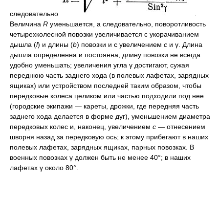
следовательно
.
Величина
R
уменьшается, а следовательно, поворотливость
четырехколесной повозки увеличивается с укорачиванием
дышла (
l
) и длины (
b
) повозки и с увеличением
с
и γ. Длина
дышла определенна и постоянна, длину повозки не всегда
удобно уменьшать; увеличения угла γ достигают, сужая
переднюю часть заднего хода (в полевых лафетах, зарядных
ящиках) или устройством последней таким образом, чтобы
передковые колеса целиком или частью подходили под нее
(городские экипажи — кареты, дрожки, где передняя часть
заднего хода делается в форме дуг), уменьшением диаметра
передковых колес и, наконец, увеличением
с
— отнесением
шворня назад за передковую ось; к этому прибегают в наших
полевых лафетах, зарядных ящиках, парных повозках. В
военных повозках γ должен быть не менее 40°; в наших
лафетах γ около 80°.