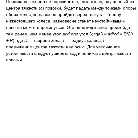
Повозка до тех пор не опрокинется, пока отвес, опущенный из
центра тяжести (
с
) повозки, будет падать между точками опоры
обоих колес; когда же он пройдет через точку
а
— опору
нижестояшего колеса, равновесие станет неустойчивым и
повозка может опрокинуться. Это опрокидывание произойдет
тем ранее, чем менее угол
acd
или угол β; tg
a
β =
ad
/
cd
=
D
/
2
(
r
+ R
), где
D
— ширина хода,
r
— радиус колеса,
h
—
превышение центра тяжести над осью. Для увеличения
устойчивости следует уширять ход и понижать центр тяжести
повозки.