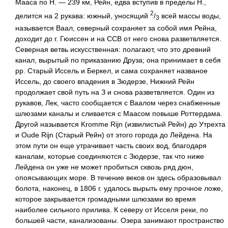
Мааса по Н. — 239 км, Рейн, едва вступив в пределы Н.,
2
делится на 2 рукава: южный, уносящий
/
всей массы воды,
3
называется Ваал, северный сохраняет за собой имя Рейна,
доходит до г. Гюиссен и на ССВ от него снова разветвляется.
Северная ветвь искусственная: полагают, что это древний
канал, вырытый по приказанию Друза; она принимает в себя
pp. Старый Иссель и Беркел, и сама сохраняет названое
Иссель, до своего впадения в Зюдерзе, Нижний Рейн
продолжает свой путь на З и снова разветвляется. Один из
рукавов, Лек, часто сообщается с Ваалом через снабженные
шлюзами каналы и сливается с Маасом повыше Роттердама.
Другой называется Kromme Rijn (извилистый Рейн) до Утрехта
и Oude Rijn (Старый Рейн) от этого города до Лейдена. На
этом пути он еще утрачивает часть своих вод, благодаря
каналам, которые соединяются с Зюдерзе, так что ниже
Лейдена он уже не может пробиться сквозь ряд дюн,
опоясывающих море. В течение веков он здесь образовывал
болота, наконец, в 1806 г. удалось вырыть ему прочное ложе,
которое закрывается громадными шлюзами во время
наиболее сильного прилива. К северу от Исселя реки, по
большей части, канализованы. Озера занимают пространство