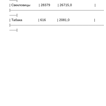
------|
| Свекловицы
| 28379
| 26715,0
|
|-------------------------------------------------------------------------------
------|
| Табака | 616 | 2081,0 |
|-------------------------------------------------------------------------------
------|