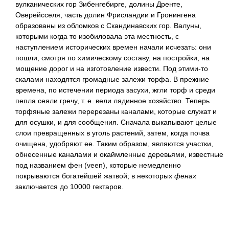
вулканических гор Зибенгебирге, долины Дренте,
Оверейсселя, часть долин Фрисландии и Гронингена
образованы из обломков с Скандинавских гор. Валуны,
которыми когда то изобиловала эта местность, с
наступлением исторических времен начали исчезать: они
пошли, смотря по химическому составу, на постройки, на
мощение дорог и на изготовление извести. Под этими-то
скалами находятся громадные залежи торфа. В прежние
времена, по истечении периода засухи, жгли торф и среди
пепла сеяли гречу, т. е. вели лядинное хозяйство. Теперь
торфяные залежи перерезаны каналами, которые служат и
для осушки, и для сообщения. Сначала выкапывают целые
слои превращенных в уголь растений, затем, когда почва
очищена, удобряют ее. Таким образом, являются участки,
обнесенные каналами и окаймленные деревьями, известные
под названием фен (veen), которые немедленно
покрываются богатейшей жатвой; в некоторых
фенах
заключается до 10000 гектаров.