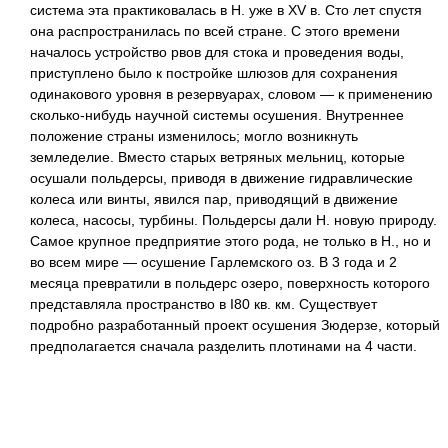
система эта практиковалась в Н. уже в XV в. Сто лет спустя
она распространилась по всей стране. С этого времени
началось устройство рвов для стока и проведения воды,
приступлено было к постройке шлюзов для сохранения
одинакового уровня в резервуарах, словом — к применению
сколько-нибудь научной системы осушения. Внутреннее
положение страны изменилось; могло возникнуть
земледелие. Вместо старых ветряных мельниц, которые
осушали польдерсы, приводя в движение гидравлические
колеса или винты, явился пар, приводящий в движение
колеса, насосы, турбины. Польдерсы дали Н. новую природу.
Самое крупное предприятие этого рода, не только в Н., но и
во всем мире — осушение Гарлемского оз. В 3 года и 2
месяца превратили в польдерс озеро, поверхность которого
представляла пространство в I80 кв. км. Существует
подробно разработанный проект осушения Зюдерзе, который
предполагается сначала разделить плотинами на 4 части.