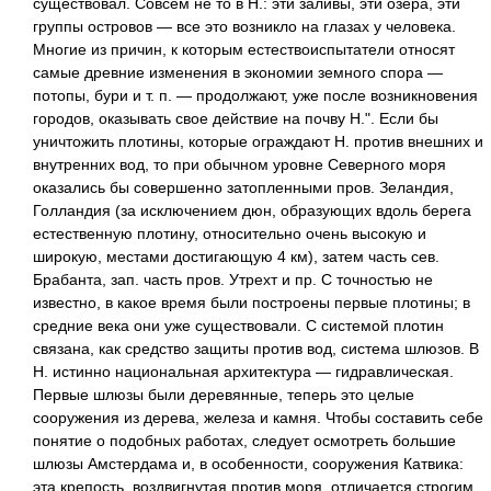
существовал. Совсем не то в Н.: эти заливы, эти озера, эти
группы островов — все это возникло на глазах у человека.
Многие из причин, к которым естествоиспытатели относят
самые древние изменения в экономии земного спора —
потопы, бури и т. п. — продолжают, уже после возникновения
городов, оказывать свое действие на почву Н.". Если бы
уничтожить плотины, которые ограждают Н. против внешних и
внутренних вод, то при обычном уровне Северного моря
оказались бы совершенно затопленными пров. Зеландия,
Голландия (за исключением дюн, образующих вдоль берега
естественную плотину, относительно очень высокую и
широкую, местами достигающую 4 км), затем часть сев.
Брабанта, зап. часть пров. Утрехт и пр. С точностью не
известно, в какое время были построены первые плотины; в
средние века они уже существовали. С системой плотин
связана, как средство защиты против вод, система шлюзов. В
Н. истинно национальная архитектура — гидравлическая.
Первые шлюзы были деревянные, теперь это целые
сооружения из дерева, железа и камня. Чтобы составить себе
понятие о подобных работах, следует осмотреть большие
шлюзы Амстердама и, в особенности, сооружения Катвика:
эта крепость, воздвигнутая против моря, отличается строгим