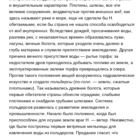
и внушительным характером. Плотины, шлюзы, все эти
великие сооружения, воздвигнутые против
внешних вод
, как
здесь называют реки и море, еще не сделали бы Н.
обитаемыми, если бы страна не нашла способа освободиться
от
вод внутренних.
Вследствие дождей, просачивания воды,
разлива рек, с незапамятных времен образовались лужи,
лагуны, вечные болота, которые уходили очень далеко в
глубь материка и служили препятствием земледелию. Другая
причина вечного присутствия воды — рытье торфа: за
недостатком дров приходилось добывать топливо из земли, а
эксплуатированные залежи торфа превращались в озера.
Против такого положения вещей вооружилось гидравлическое
искусство и создало
польдерсы
(по-голл. —
земли
,
сжатые
плотинами
)
.
Так назывались древние болота, которые
первые обитатели страны обнесли оградами, слабыми
плотинами и снабдили грубыми шлюзами. Система
польдерсов развилась с развитием земледелия и
промышленности. Начало было положено, когда был
приспособлен для осушки земли враг Н. — ветер. Неизвестно,
где были построены первые ветряные мельницы для
извлечения воды из польдерсов. Предание гласит, что