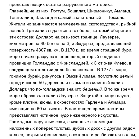
представляющих остатки разрушенного материка.
Главнейшие из них: Роттум, Бошплат, Ширмоникуг, Амланд,
Тештеллинг, Влиланд и самый значительный — Тексель.
Жители их занимаются земледелием, скотоводством, рыбной
ловлей. Три залива вдаются в тот берег, который оберегает
эти острова: Долларт, на сев.-вост. границе, Лауверзе,
километров на 40 более на З, и Зюдерзе, представляющий
поверхность 4367 кв. км. В 1170 г., во время страшной бури,
море начало разрушать перешеек, который соединял
провинции Голландию с Фрисландией, к С от о-ва Флево, в
следующем столетии дело было сделано. В 1277 г. море,
гонимое бурей, ринулось в Эмский лиман, поглотило целый
город и около 50 деревень и вырыло извилистый залив
Долларт, что по-голландски значит:
бешеный.
В то же время
море образовало залив Лауверзе. Защитой от моря служат,
кроме плотин, дюны, в окрестностях Гарлема и Алкмара
имеющие до 60 м высоты. В настоящее время плотины
представляют истинное чудо инженерного искусства.
Громадные наружные сваи, связанные с помощью
наложенных поперек толстых, дубовых досок с другим рядом
кольев, покрыты фашинами, о которые и разбиваются волны,