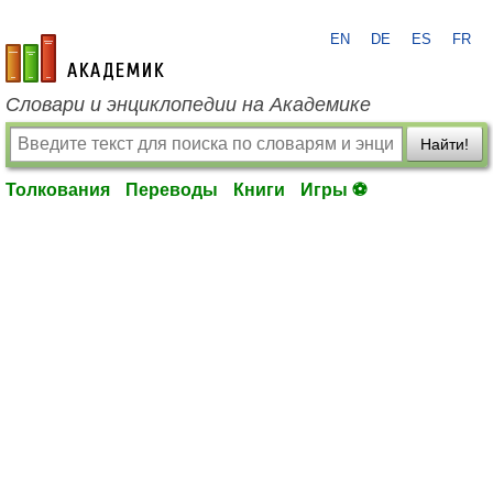
EN
DE
ES
FR
academic.ru
Словари и энциклопедии на Академике
Найти!
Толкования
Переводы
Книги
Игры ⚽