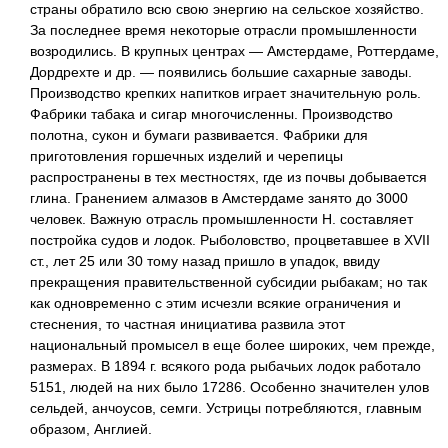
страны обратило всю свою энергию на сельское хозяйство.
За последнее время некоторые отрасли промышленности
возродились. В крупных центрах — Амстердаме, Роттердаме,
Дордрехте и др. — появились большие сахарные заводы.
Производство крепких напитков играет значительную роль.
Фабрики табака и сигар многочисленны. Производство
полотна, сукон и бумаги развивается. Фабрики для
приготовления горшечных изделий и черепицы
распространены в тех местностях, где из почвы добывается
глина. Гранением алмазов в Амстердаме занято до 3000
человек. Важную отрасль промышленности Н. составляет
постройка судов и лодок. Рыболовство, процветавшее в XVII
ст., лет 25 или 30 тому назад пришло в упадок, ввиду
прекращения правительственной субсидии рыбакам; но так
как одновременно с этим исчезли всякие ограничения и
стеснения, то частная инициатива развила этот
национальный промысел в еще более широких, чем прежде,
размерах. В 1894 г. всякого рода рыбачьих лодок работало
5151, людей на них было 17286. Особенно значителен улов
сельдей, анчоусов, семги. Устрицы потребляются, главным
образом, Англией.