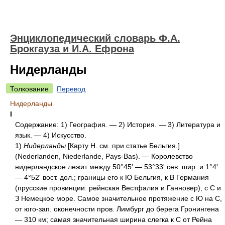
Энциклопедический словарь Ф.А.
Брокгауза и И.А. Ефрона
Нидерланды
Толкование
Перевод
Нидерланды
I
Содержание: 1) География. — 2) История. — 3) Литература и
язык. — 4) Искусство.
1)
Нидерланды
[Карту Н. см. при статье Бельгия.]
(Nederlanden, Niederlande, Pays-Bas). — Королевство
нидерландское лежит между 50°45' — 53°33' сев. шир. и 1°4'
— 4°52' вост. дол.; границы его к Ю Бельгия, к В Германия
(прусские провинции: рейнская Вестфалия и Ганновер), с С и
З Немецкое море. Самое значительное протяжение с Ю на С,
от юго-зап. оконечности пров. Лимбург до берега Гронингена
— 310 км; самая значительная ширина слегка к С от Рейна