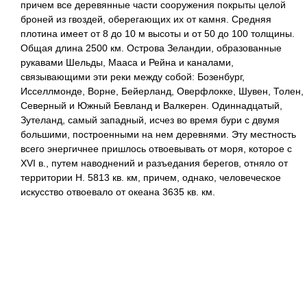
причем все деревянные части сооружения покрыты целой
броней из гвоздей, оберегающих их от камня. Средняя
плотина имеет от 8 до 10 м высоты и от 50 до 100 толщины.
Общая длина 2500 км. Острова Зеландии, образованные
рукавами Шельды, Мааса и Рейна и каналами,
связывающими эти реки между собой: Бозенбург,
Исселлмонде, Ворне, Бейерланд, Оверфлокке, Шувен, Толен,
Северный и Южный Бевланд и Валкерен. Одиннадцатый,
Зутеланд, самый западный, исчез во время бури с двумя
большими, построенными на нем деревнями. Эту местность
всего энергичнее пришлось отвоевывать от моря, которое с
XVI в., путем наводнений и разъедания берегов, отняло от
территории Н. 5813 кв. км, причем, однако, человеческое
искусство отвоевало от океана 3635 кв. км.