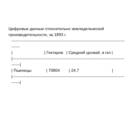
Цифровые данные относительно земледельческой
производительности, за 1893 г.
--------------------------------------------------------------------------------
------
|
| Гектаров
| Средний урожай, в гкл
|
|-------------------------------------------------------------------------------
------|
| Пшеницы
| 70804
| 24,7
|
|-------------------------------------------------------------------------------
------|