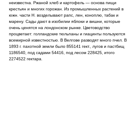
неизвестна. Ржаной хлеб и картофель — основа пищи
крестьян и многих горожан. Из промышленных растений в
южн. части Н. возделывают рапс, лен, коноплю, табак и
марену. Сады дают в изобилии яблоки и вишни, которые
очень ценятся на лондонском рынке. Цветоводство
процветает: голландские тюльпаны и гиацинты пользуются
всемирной известностью. В Велгове разводят много пчел. В
1893 г. пахотной земли было 855141 гект., лугов и пастбищ
1186540, под садами 54416, под лесом 228425, итого
2274522 гектара.