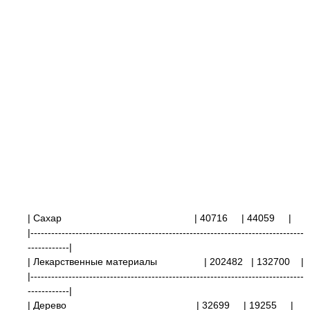
| Сахар
| 40716
| 44059
|
|-------------------------------------------------------------------------------
------------|
| Лекарственные материалы
| 202482
| 132700 |
|-------------------------------------------------------------------------------
------------|
| Дерево | 32699
| 19255
|