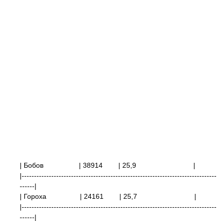
| Бобов
| 38914
| 25,9
|
|-------------------------------------------------------------------------------
------|
| Гороха | 24161
| 25,7
|
|-------------------------------------------------------------------------------
------|