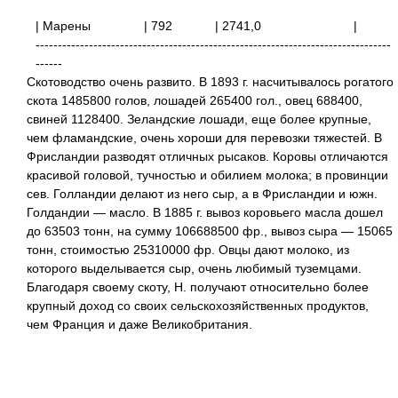
| Марены
| 792 | 2741,0 |
--------------------------------------------------------------------------------
------
Скотоводство очень развито. В 1893 г. насчитывалось рогатого
скота 1485800 голов, лошадей 265400 гол., овец 688400,
свиней 1128400. Зеландские лошади, еще более крупные,
чем фламандские, очень хороши для перевозки тяжестей. В
Фрисландии разводят отличных рысаков. Коровы отличаются
красивой головой, тучностью и обилием молока; в провинции
сев. Голландии делают из него сыр, а в Фрисландии и южн.
Голдандии — масло. В 1885 г. вывоз коровьего масла дошел
до 63503 тонн, на сумму 106688500 фр., вывоз сыра — 15065
тонн, стоимостью 25310000 фр. Овцы дают молоко, из
которого выделывается сыр, очень любимый туземцами.
Благодаря своему скоту, Н. получают относительно более
крупный доход со своих сельскохозяйственных продуктов,
чем Франция и даже Великобритания.