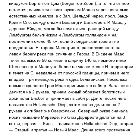
виадуком Берген-оп-Цом (Bergen-op-Zoom), a то, что от нее
остается, сливается с южн. рукавом Мааса через несколько
естественных каналов, а с Зап. Шельдой через. прол. Занд-
Крик и Сло, между о-вами Бевланд и Валькерен. Р. Маас, у
деревни Ейсден, могла бы почитаться границей между
Лимбургом бельгийским и Лимбургом голландским на
протяжении около 45 км, если б лондонский трактат не
предоставил Н. города Маастрихта, расположенного на
левом берегу реки при слиянии с Гером. В Ейсдене Маас
течет на высоте 50 м, имея в ширину 140 м, немного ниже
Штевенсверта Маас уже более не уклоняется с Н. территории
и течет на С, невдалеке от прусской границы, причем в него
впадают три немецких реки и одна бельгийская. Несколько
повыше крепости Грав Маас принимает в себя р. Ваал, ниже
делится на 2 рукава, причем южный образует болотистый
архипелаг Бисбот и принимает в себя р. Донге, после чего
называется Hollandsche Diep, затем снова делится на 2
рукава и огибает о-в Оверфлакке. Северный рукав сначала
носит название Мерведе, но близ Дордрехта делится на 3
ветви, первая — Киль — вливается в Hollandsche Diep, вторая
— Старый и третья — Новый Маас. Длина всего протяжения