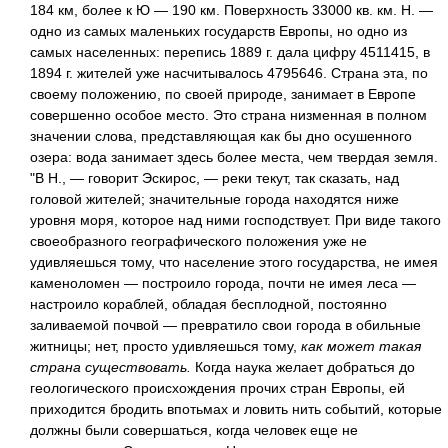
184 км, более к Ю — 190 км. Поверхность 33000 кв. км. H. —
одно из самых маленьких государств Европы, но одно из
самых населенных: перепись 1889 г. дала цифру 4511415, в
1894 г. жителей уже насчитывалось 4795646. Страна эта, по
своему положению, по своей природе, занимает в Европе
совершенно особое место. Это страна низменная в полном
значении слова, представляющая как бы дно осушенного
озера: вода занимает здесь более места, чем твердая земля.
"В Н., — говорит Эскирос, — реки текут, так сказать, над
головой жителей; значительные города находятся ниже
уровня моря, которое над ними господствует. При виде такого
своеобразного географического положения уже не
удивляешься тому, что население этого государства, не имея
каменоломен — построило города, почти не имея леса —
настроило кораблей, обладая бесплодной, постоянно
заливаемой почвой — превратило свои города в обильные
житницы; нет, просто удивляешься тому,
как может такая
страна существовать.
Когда наука желает добраться до
геологического происхождения прочих стран Европы, ей
приходится бродить впотьмах и ловить нить событий, которые
должны были совершаться, когда человек еще не