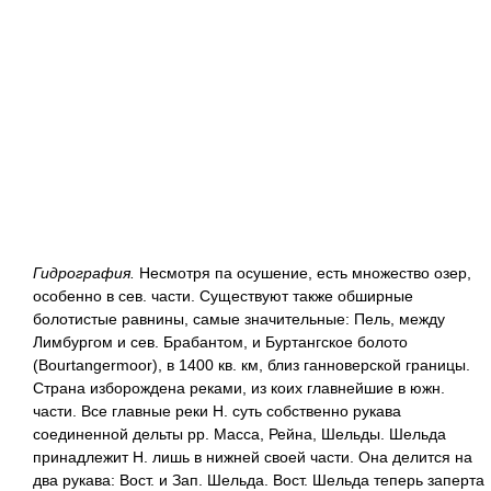
Гидрография.
Несмотря па осушение, есть множество озер,
особенно в сев. части. Существуют также обширные
болотистые равнины, самые значительные: Пель, между
Лимбургом и сев. Брабантом, и Буртангское болото
(Bourtangermoor), в 1400 кв. км, близ ганноверской границы.
Страна изборождена реками, из коих главнейшие в южн.
части. Все главные реки Н. суть собственно рукава
соединенной дельты pp. Масса, Рейна, Шельды. Шельда
принадлежит Н. лишь в нижней своей части. Она делится на
два рукава: Вост. и Зап. Шельда. Вост. Шельда теперь заперта