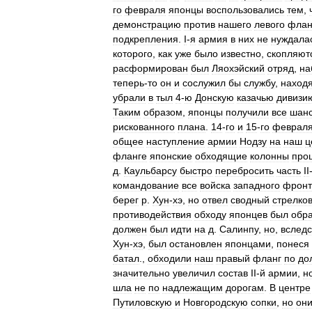
го
февраля
японцы
воспользовались
тем
,
демонстрацию
против
нашего
левого
флан
подкрепления
.
I
-
я
армия
в
них
не
нуждала
которого
,
как
уже
было
известно
,
скопляют
расформирован
был
Ляохэйский
отряд
,
на
теперь
-
то
он
и
сослужил
бы
службу
,
наход
убрали
в
тыл
4
-
ю
Донскую
казачью
дивизи
Таким
образом
,
японцы
получили
все
шан
рискованного
плана
.
14
-
го
и
15
-
го
феврал
общее
наступление
армии
Нодзу
на
наш
ц
фланге
японские
обходящие
колонны
про
д
.
Каульбарсу
быстро
перебросить
часть
II
командование
все
войска
западного
фронт
берег
р
.
Хун
-
хэ
,
но
отвел
сводный
стрелко
противодействия
обходу
японцев
был
обр
должен
был
идти
на
д
.
Салинпу
,
но
,
вследс
Хун
-
хэ
,
был
остановлен
японцами
,
понеся
батал
.,
обходили
наш
правый
фланг
по
до
значительно
увеличил
состав
II
-
й
армии
,
н
шла
не
по
надлежащим
дорогам
.
В
центре
Путиловскую
и
Новгородскую
сопки
,
но
он