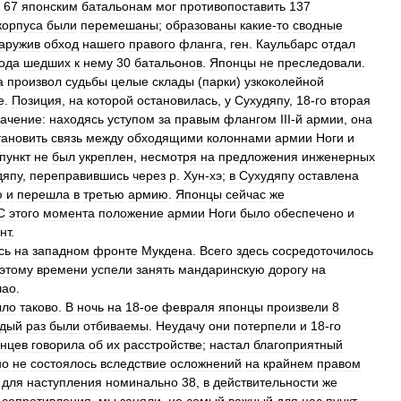
67
японским
батальонам
мог
противопоставить
137
корпуса
были
перемешаны
;
образованы
какие
-
то
сводные
аружив
обход
нашего
правого
фланга
,
ген
.
Каульбарс
отдал
ода
шедших
к
нему
30
батальонов
.
Японцы
не
преследовали
.
а
произвол
судьбы
целые
склады
(
парки
)
узкоколейной
е
.
Позиция
,
на
которой
остановилась
,
у
Сухудяпу
,
18
-
го
вторая
начение:
находясь
уступом
за
правым
флангом
III
-
й
армии
,
она
тановить
связь
между
обходящими
колоннами
армии
Ноги
и
пункт
не
был
укреплен
,
несмотря
на
предложения
инженерных
япу
,
переправившись
через
р
.
Хун
-
хэ
;
в
Сухудяпу
оставлена
ю
и
перешла
в
третью
армию
.
Японцы
сейчас
же
С
этого
момента
положение
армии
Ноги
было
обеспечено
и
нт
.
сь
на
западном
фронте
Мукдена
.
Всего
здесь
сосредоточилось
этому
времени
успели
занять
мандаринскую
дорогу
на
чао
.
ыло
таково
.
В
ночь
на
18
-
ое
февраля
японцы
произвели
8
ждый
раз
были
отбиваемы
.
Неудачу
они
потерпели
и
18
-
го
нцев
говорила
об
их
расстройстве
;
настал
благоприятный
но
не
состоялось
вследствие
осложнений
на
крайнем
правом
для
наступления
номинально
38
,
в
действительности
же
сопротивления
,
мы
заняли
,
но
самый
важный
для
нас
пункт
—