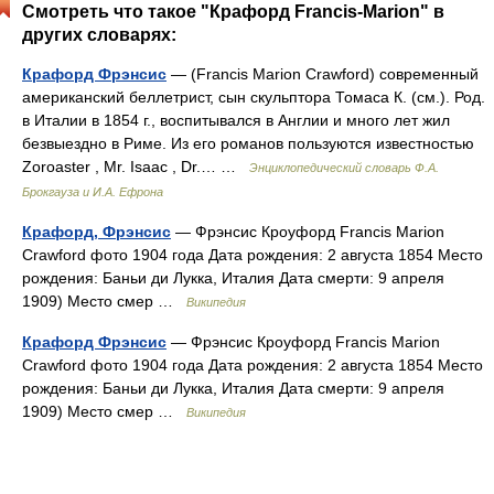
Смотреть что такое "Крафорд Francis-Marion" в
других словарях:
Крафорд Фрэнсис
— (Francis Marion Crawford) современный
американский беллетрист, сын скульптора Томаса К. (см.). Род.
в Италии в 1854 г., воспитывался в Англии и много лет жил
безвыездно в Риме. Из его романов пользуются известностью
Zoroaster , Mr. Isaac , Dr.… …
Энциклопедический словарь Ф.А.
Брокгауза и И.А. Ефрона
Крафорд, Фрэнсис
— Фрэнсис Кроуфорд Francis Marion
Crawford фото 1904 года Дата рождения: 2 августа 1854 Место
рождения: Баньи ди Лукка, Италия Дата смерти: 9 апреля
1909) Место смер …
Википедия
Крафорд Фрэнсис
— Фрэнсис Кроуфорд Francis Marion
Crawford фото 1904 года Дата рождения: 2 августа 1854 Место
рождения: Баньи ди Лукка, Италия Дата смерти: 9 апреля
1909) Место смер …
Википедия