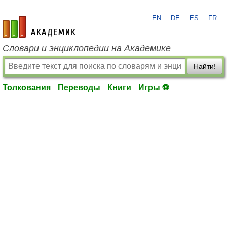
EN
DE
ES
FR
academic.ru
Словари и энциклопедии на Академике
Найти!
Толкования
Переводы
Книги
Игры ⚽