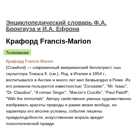
Энциклопедический словарь Ф.А.
Брокгауза и И.А. Ефрона
Крафорд Francis-Marion
Толкование
Крафорд Francis-Marion
(Crawford) — современный американский беллетрист, сын
скульптора Томаса К. (см.). Род. в Италии в 1854 г.,
воспитывался в Англии и много лет жил безвыездно в Риме. Из
его романов пользуются известностью "Zoroaster", "Mr. Isaac",
"Dr. Claudius", "A roman Singer", "Marzio's Crucifix", "Paul Patoff",
"With the immortals". Автору свойственно уменье художественно
изображать красоты природы и рамки жизни вообще, но
характеры его вполне условны, события лишены
правдоподобности, искусственная мораль вредит
психологической правде.