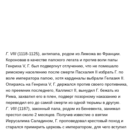
Г. VIII
(1118-1125), антипапа, родом из Лиможа во Франции.
Короновав в качестве папского легата и против воли папы
Генриха V, Г. был подвергнут отлучению, что не помешало
римскому населению после смерти Пасхалия II избрать Г. по
воле императора папою, хотя кардиналы выбрали Гелазия II.
Опираясь на Генриха V, Г. держался против своего противника,
но преемник последнего, Калликст II, вынудил Г. бежать из
Рима, захватил его в плен, подверг позорному наказанию и
переводил его до самой смерти из одной тюрьмы в другую.
Г
.
VIII
(1187), законный папа, родом из Беневента, занимал
престол около 2 месяцев. Получив известие о взятии
Иерусалима Саладином, Г. проповедовал крестовый поход и
старался примирить церковь с императором, для чего вступил