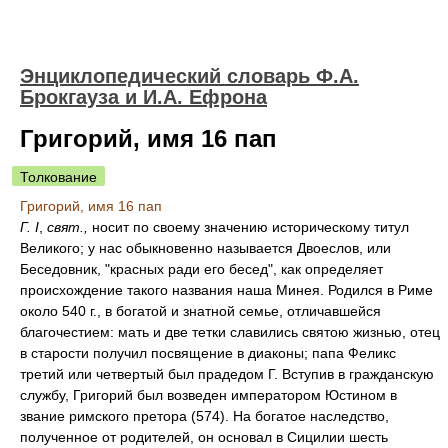
Энциклопедический словарь Ф.А.
Брокгауза и И.А. Ефрона
Григорий, имя 16 пап
Толкование
Григорий, имя 16 пап
Г. I
,
свят.,
носит по своему значению историческому титул
Великого; у нас обыкновенно называется Двоеслов, или
Беседовник, "красных ради его бесед", как определяет
происхождение такого названия наша Минея. Родился в Риме
около 540 г., в богатой и знатной семье, отличавшейся
благочестием: мать и две тетки славились святою жизнью, отец
в старости получил посвящение в диаконы; папа Феликс
третий или четвертый был прадедом Г. Вступив в гражданскую
службу, Григорий был возведен императором Юстином в
звание римского претора (574). На богатое наследство,
полученное от родителей, он основал в Сицилии шесть