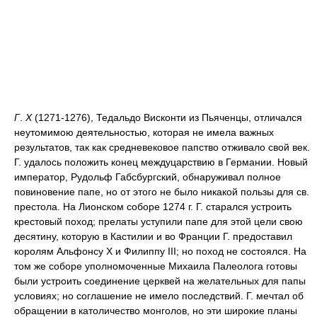
Г
.
X
(1271-1276), Тедальдо Висконти из Пьяченцы, отличался
неутомимою деятельностью, которая не имела важных
результатов, так как средневековое папство отживало свой век.
Г. удалось положить конец междуцарствию в Германии. Новый
император, Рудольф Габсбургский, обнаруживал полное
повиновение папе, но от этого не было никакой пользы для св.
престола. На Лионском соборе 1274 г. Г. старался устроить
крестовый поход; прелаты уступили папе для этой цели свою
десятину, которую в Кастилии и во Франции Г. предоставил
королям Альфонсу Х и Филиппу III; но поход не состоялся. На
том же соборе уполномоченные Михаила Палеолога готовы
были устроить соединение церквей на желательных для папы
условиях; но соглашение не имело последствий. Г. мечтал об
обращении в католичество монголов, но эти широкие планы