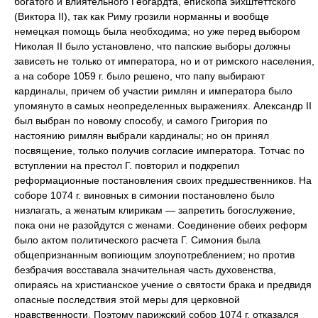
богатого и влиятельного Гебгардта, епископа эйхштеттского
(Виктора II), так как Риму грозили норманны и вообще
немецкая помощь была необходима; но уже перед выбором
Николая II было установлено, что папские выборы должны
зависеть не только от императора, но и от римского населения,
а на соборе 1059 г. было решено, что папу выбирают
кардиналы, причем об участии римлян и императора было
упомянуто в самых неопределенных выражениях. Александр II
был выбран по новому способу, и самого Григория по
настоянию римлян выбрали кардиналы; но он принял
посвящение, только получив согласие императора. Тотчас по
вступлении на престол Г. повторил и подкрепил
реформационные постановления своих предшественников. На
соборе 1074 г. виновных в симонии постановлено было
низлагать, а женатым клирикам — запретить богослужение,
пока они не разойдутся с женами. Соединение обеих реформ
было актом политического расчета Г. Симония была
общепризнанным вопиющим злоупотреблением; но против
безбрачия восставала значительная часть духовенства,
опираясь на христианское учение о святости брака и предвидя
опасные последствия этой меры для церковной
нравственности. Поэтому парижский собор 1074 г. отказался