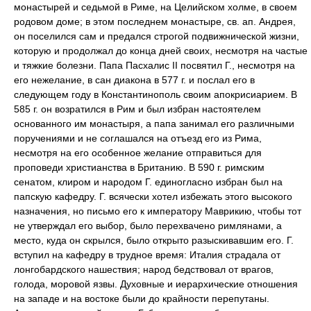
монастырей и седьмой в Риме, на Целийском холме, в своем
родовом доме; в этом последнем монастыре, св. ап. Андрея,
он поселился сам и предался строгой подвижнической жизни,
которую и продолжал до конца дней своих, несмотря на частые
и тяжкие болезни. Папа Пасхалис II посвятил Г., несмотря на
его нежелание, в сан диакона в 577 г. и послал его в
следующем году в Константинополь своим апокрисиарием. В
585 г. он возратился в Рим и был избран настоятелем
основанного им монастыря, а папа занимал его различными
поручениями и не соглашался на отъезд его из Рима,
несмотря на его особенное желание отправиться для
проповеди христианства в Британию. В 590 г. римским
сенатом, клиром и народом Г. единогласно избран был на
папскую кафедру. Г. всячески хотел избежать этого высокого
назначения, но письмо его к императору Маврикию, чтобы тот
не утверждал его выбор, было перехвачено римлянами, а
место, куда он скрылся, было открыто разыскивавшим его. Г.
вступил на кафедру в трудное время: Италия страдала от
лонгобардского нашествия; народ бедствовал от врагов,
голода, моровой язвы. Духовные и иерархические отношения
на западе и на востоке были до крайности перепутаны.