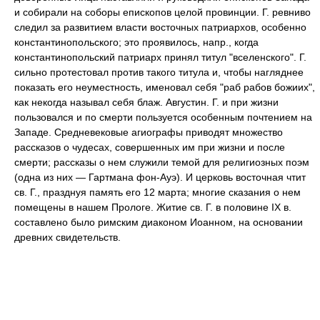
и собирали на соборы епископов целой провинции. Г. ревниво
следил за развитием власти восточных патриархов, особенно
константинопольского; это проявилось, напр., когда
константинопольский патриарх принял титул "вселенского". Г.
сильно протестовал против такого титула и, чтобы нагляднее
показать его неуместность, именовал себя "раб рабов божиих",
как некогда называл себя блаж. Августин. Г. и при жизни
пользовался и по смерти пользуется особенным почтением на
Западе. Средневековые агиографы приводят множество
рассказов о чудесах, совершенных им при жизни и после
смерти; рассказы о нем служили темой для религиозных поэм
(одна из них — Гартмана фон-Ауэ). И церковь восточная чтит
св. Г., празднуя память его 12 марта; многие сказания о нем
помещены в нашем Прологе. Житие св. Г. в половине IX в.
составлено было римским диаконом Иоанном, на основании
древних свидетельств.