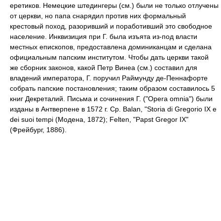
еретиков. Немецкие штедингеры (см.) были не только отлучены
от церкви, но папа снарядил против них формальный
крестовый поход, разоривший и поработивший это свободное
население. Инквизиция при Г. была изъята из-под власти
местных епископов, предоставлена доминиканцам и сделана
официальным папским институтом. Чтобы дать церкви такой
же сборник законов, какой Петр Винеа (см.) составил для
владений императора, Г. поручил Раймунду де-Пеннафорте
собрать папские постановления; таким образом составилось 5
книг Декреталий. Письма и сочинения Г. ("Opera omnia") были
изданы в Антверпене в 1572 г. Ср. Balan, "Storia di Gregorio IX e
dei suoi tempi (Модена, 1872); Felten, "Papst Gregor IX"
(Фрейбург, 1886).