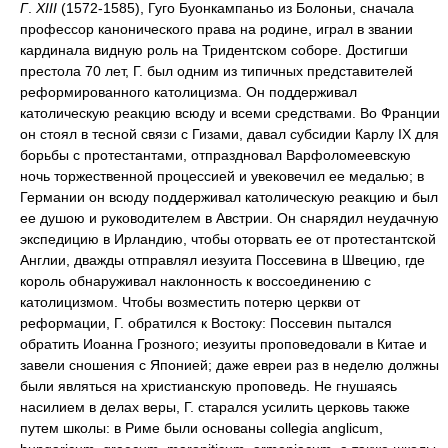
Г
.
XIII
(1572-1585), Гуго Буонкампаньо из Болоньи, сначала
профессор канонического права на родине, играл в звании
кардинала видную роль на Тридентском соборе. Достигши
престола 70 лет, Г. был одним из типичных представителей
реформированного католицизма. Он поддерживал
католическую реакцию всюду и всеми средствами. Во Франции
он стоял в тесной связи с Гизами, давал субсидии Карлу IX для
борьбы с протестантами, отпраздновал Варфоломеевскую
ночь торжественной процессией и увековечил ее медалью; в
Германии он всюду поддерживал католическую реакцию и был
ее душою и руководителем в Австрии. Он снарядил неудачную
экспедицию в Ирландию, чтобы оторвать ее от протестантской
Англии, дважды отправлял иезуита Поссевина в Швецию, где
король обнаруживал наклонность к воссоединению с
католицизмом. Чтобы возместить потерю церкви от
реформации, Г. обратился к Востоку: Поссевин пытался
обратить Иоанна Грозного; иезуиты проповедовали в Китае и
завели сношения с Японией; даже евреи раз в неделю должны
были являться на христианскую проповедь. Не гнушаясь
насилием в делах веры, Г. старался усилить церковь также
путем школы: в Риме были основаны collegia anglicum,