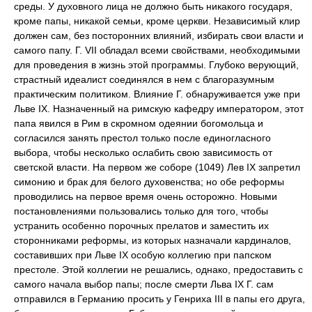
среды. У духовного лица не должно быть никакого государя,
кроме папы, никакой семьи, кроме церкви. Независимый клир
должен сам, без посторонних влияний, избирать свои власти и
самого папу. Г. VII обладал всеми свойствами, необходимыми
для проведения в жизнь этой программы. Глубоко верующий,
страстный идеалист соединялся в нем с благоразумным
практическим политиком. Влияние Г. обнаруживается уже при
Льве IX. Назначенный на римскую кафедру императором, этот
папа явился в Рим в скромном одеянии богомольца и
согласился занять престол только после единогласного
выбора, чтобы несколько ослабить свою зависимость от
светской власти. На первом же соборе (1049) Лев IX запретил
симонию и брак для белого духовенства; но обе реформы
проводились на первое время очень осторожно. Новыми
постановлениями пользовались только для того, чтобы
устранить особенно порочных прелатов и заместить их
сторонниками реформы, из которых назначали кардиналов,
составивших при Льве IX особую коллегию при папском
престоле. Этой коллегии не решались, однако, предоставить с
самого начала выбор папы; после смерти Льва IX Г. сам
отправился в Германию просить у Генриха III в папы его друга,