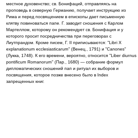
местное духовенство; св. Бонифаций, отправляясь на
проповедь в северную Германию, получает инструкцию из
Рима и перед посвящением в епископы дает письменную
клятву повиноваться папе. Г. заводит сношения с Карлом
Мартеллом, которому он рекомендует св. Бонифация и у
которого просит посредничества при переговорах с
Лиутпрандом. Кроме писем, Г. II приписываются: "Libri X
explanationum ecclesiasticarum" (Венец., 1791) и "Canones"
(Лукка, 1748). К его времени, вероятно, относится "Liber diurnus
pontificum Romanorum" (Пар., 1680) — собрание формул
дипломатических сношений пап и ритуал их выборов и
посвящения, которое позже внесено было в Index
запрещенных книг.