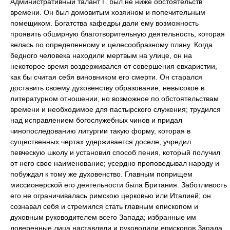
Административный талант Г. был не ниже обстоятельств
времени. Он был домовитым хозяином и попечительным
помещиком. Богатства кафедры дали ему возможность
проявить обширную благотворительную деятельность, которая
велась по определенному и целесообразному плану. Когда
бедного человека находили мертвым на улице, он на
некоторое время воздерживался от совершения евхаристии,
как бы считая себя виновником его смерти. Он старался
доставить своему духовенству образование, невысокое в
литературном отношении, но возможное по обстоятельствам
времени и необходимое для пастырского служения; трудился
над исправлением богослужебных чинов и придал
чинопоследованию литургии такую форму, которая в
существенных чертах удерживается доселе; учредил
певческую школу и установил способ пения, который получил
от него свое наименование; усердно проповедывал народу и
побуждал к тому же духовенство. Главным поприщем
миссионерской его деятельности была Британия. Заботливость
его не ограничивалась римскою церковью или Италией; он
сознавал себя и стремился стать главным епископом и
духовным руководителем всего Запада; избранные им
доверенные лица наставляли и руководили епископов Запада