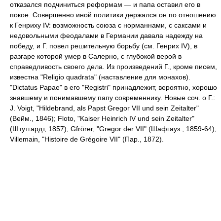
отказался подчиниться реформам — и папа оставил его в
покое. Совершенно иной политики держался он по отношению
к Генриху IV: возможность союза с норманнами, с саксами и
недовольными феодалами в Германии давала надежду на
победу, и Г. повел решительную борьбу (см. Генрих IV), в
разгаре которой умер в Салерно, с глубокой верой в
справедливость своего дела. Из произведений Г., кроме писем,
известна "Religio quadrata" (наставление для монахов).
"Dictatus Papae" в его "Registri" принадлежит, вероятно, хорошо
знавшему и понимавшему папу современнику. Новые соч. о Г.:
J. Voigt, "Hildebrand, als Papst Gregor VII und sein Zeitalter"
(Вейм., 1846); Floto, "Kaiser Heinrich IV und sein Zeitalter"
(Штутгардт, 1857); Gfrörer, "Gregor der VII" (Шафгауз., 1859-64);
Villemain, "Histoire de Grégoire VII" (Пар., 1872).