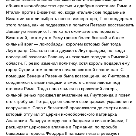
объявил иконоборчество ересью и одобрил восстание Рима и
Италии против Византии; но, когда итальянские подданные
Византии хотели выбрать нового императора, Г. не поддержал
этого плана, как не поддержал и попытки Петазия восстановить
Западную империю. Г. не хотел окончательно порвать с
Византией, потому что Риму грозил более близкий и более
сильный враг — лонгобарды, королем которых был тогда
Лиутпранд. Сначала папа дружил с Лиутпрандом; но, когда
последний захватил Равенну и несколько городов в Римской
области, Г. резко изменил политику, хотя король подарил ему
город Сутри и тем положил начало светской власти пап. С
помощью Венеции Равенна была возвращена, но Лиутпранд
соединился с византийцами и вместе с ними явился под
стенами Рима. Тогда папа явился во вражеский лагерь,
сильной речью произвел впечатление на Лиутпранда и повел
его к гробу св. Петра, где он сложил свои царские украшения и
вооружение. Спор с Византией продолжался до смерти папы,
который отлучил от церкви иконоборческого патриарха
Анастасия. Лавируя между лонгобардами и византийцами, Г.
расширяет церковное влияние в Германии: по просьбе
баварского герцога Феодора II папские легаты ревизуют