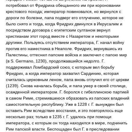
потребовал от Фридриха обещанного им при короновании
крестового похода; император повиновался, но вернулся с
дороги по болезни, папа подверг его отлучению, которое не
было снято и тогда, когда Фридрих двинулся в Иерусалим и
посредством договора с египетским султаном вернул
христианам этот город вместе с Назаретом и некоторыми
другими. Пользуясь отсутствием императора, Г. начал войну
против его наместника в Неаполе. Фридрих, вернувшись из
Палестины, оттеснил папские войска и заключил с папою мир
(в S. Germano, 1230), продолжавшийся недолго. Г.
поддерживал Ломбардский союз, с которым вел борьбу
Фридрих, а когда император захватил Сардинию, которая
считалась церковным леном, папа вновь отлучил его от церкви
(1239). Снова началась борьба, и папа умер в своей столице,
осажденной императором. Г. боролся с гибеллинскою партией
в самом Риме, стремившеюся образовать из папских владений
самостоятельную республику. Уже в 1228 г. Г. вынужден был
оставить Рим вследствие восстания, и это повторялось еще
несколько раз; только в 1235 г. Г. удалось при помощи
императора, с которым он тогда находился в мире, подчинить
Рим папской власти. Беспощаден был Г. в преследовании