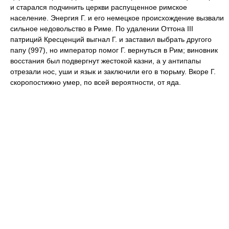
и старался подчинить церкви распущенное римское
население. Энергия Г. и его немецкое происхождение вызвали
сильное недовольство в Риме. По удалении Оттона III
патриций Кресценций выгнал Г. и заставил выбрать другого
папу (997), но император помог Г. вернуться в Рим; виновник
восстания был подвергнут жестокой казни, а у антипапы
отрезали нос, уши и язык и заключили его в тюрьму. Вкоре Г.
скоропостижно умер, по всей вероятности, от яда.