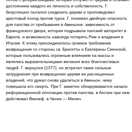
достоянием каждого их личность и собственность. Г.
безуспешно пытался соединить церкви и проповедовал
крестовый поход против турок. Г. понимал двойную опасность
для папства от пребывания в Авиньоне: зависимость от
французского двора, которая подрывала папский авторитет в
Европе, и возможность навсегда потерять Рим и владения в
Италии. К этому присоединилось громкое требование
возвращения со стороны св. Бригитты и Екатерины Сиенской,
которые пользовались огромным влиянием на массы и
являлись выразительницами желания всех благочестивых
людей. Г. вернулся (1377), но встретил такие сильные
затруднения при возвращении церкви ее расхищенных
владений, что думал снова удалиться в Авиньон, чему
помешала его смерть. При Г. заметно обнаруживается начало
реформационной оппозиции против папства: в Англии при нем
действовал Виклеф, в Чехии — Милич.