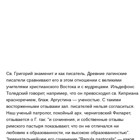
Св. Григорий знаменит и как писатель. Древние латинские
писатели сравнивают его в этом отношении с великими
учителями христианского Востока и с мудрецами. Ильдефонс
Толедский говорит, например, что он превосходил св. Киприана
красноречием, блаж. Аргустина — ученостью. С такими
восторженными отзывами зап. писателей нельзя согласиться.
Наш ученый патролог, покойный арх. черниговский Филарет,
отзывается о Г. так: "и сочинения, и собственные отзывы
римского пастыря показывают, что он не отличался ни
любовию к образованности, ни высокою образованностью".
Замечательнейшее его сочинение "Regula pastoralis" — каков