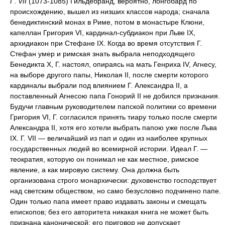
Г
.
VII
(1073-1085) Гильдебранд, вероятно, лонгобард по
происхождению, вышел из низших классов народа; сначала
бенедиктинский монах в Риме, потом в монастыре Клюни,
капеллан Григория VI, кардинал-субдиакон при Льве IX,
архидиакон при Стефане IX. Когда во время отсутствия Г.
Стефан умер и римская знать выбрала неподходящего
Бенедикта X, Г. настоял, опираясь на мать Генриха IV, Агнесу,
на выборе другого папы, Николая II, после смерти которого
кардиналы выбрали под влиянием Г. Александра II, а
поставленный Агнесою папа Гонорий II не добился признания.
Будучи главным руководителем папской политики со времени
Григория VI, Г. согласился принять тиару только после смерти
Александра II, хотя его хотели выбрать папою уже после Льва
IX. Г. VII — величайший из пап и один из наиболее крупных
государственных людей во всемирной истории. Идеал Г. —
теократия, которую он понимал не как местное, римское
явление, а как мировую систему. Она должна быть
организована строго монархически: духовенство господствует
над светским обществом, но само безусловно подчинено папе.
Один только папа имеет право издавать законы и смещать
епископов; без его авторитета никакая книга не может быть
признана канонической; его приговор не допускает