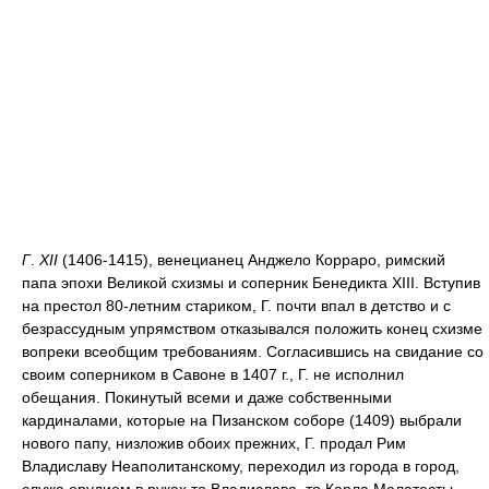
Г
.
XII
(1406-1415), венецианец Анджело Корраро, римский
папа эпохи Великой схизмы и соперник Бенедикта XIII. Вступив
на престол 80-летним стариком, Г. почти впал в детство и с
безрассудным упрямством отказывался положить конец схизме
вопреки всеобщим требованиям. Согласившись на свидание со
своим соперником в Савоне в 1407 г., Г. не исполнил
обещания. Покинутый всеми и даже собственными
кардиналами, которые на Пизанском соборе (1409) выбрали
нового папу, низложив обоих прежних, Г. продал Рим
Владиславу Неаполитанскому, переходил из города в город,