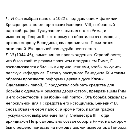
Г
.
VI
был выбран папою в 1022 г. под давлением фамилии
Кресценциев; но его противник Бенедикт VIII, выбранный
партией графов Тускуланских, выгнал его из Рима, и
император Генрих II, к которому он обратился за помощью,
принял сторону Венедикта, вследствие чего Г. считается
антипапой. Его дальнейшая судьба неизвестна.
Г. VI
(1044-46), римлянин по происхождению. Строгий аскет,
что было крайне редким явлением в тогдашнем Риме, Г.
воспользовался обильными приношениями, чтобы выкупить
папскую кафедру св. Петра у распутного Бенедикта IX и таким
образом произвести реформу церкви в духе Клюни.
Сделавшись папой, Г. продолжал собирать средства для
борьбы с одичалым римским дворянством, превратившим Рим
и его окрестности в разбойничий притон. Эта борьба оказалась
непосильной для Г.; средства его истощились, Бенедикт IX
снова объявил себя папою, а кроме того, партия графов
Тускуланских выбрала еще папу, Сильвестра III. Тогда
архидиакон Петр самовольно созвал собор в Риме, на котором
было решено призвать на помощь церкви императора Генриха