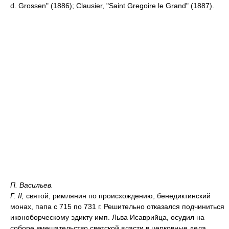
d. Grossen" (1886); Clausier, "Saint Gregoire le Grand" (1887).
П. Васильев.
Г. II,
святой, римлянин по происхождению, бенедиктинский
монах, папа с 715 по 731 г. Решительно отказался подчиниться
иконоборческому эдикту имп. Льва Исаврийца, осудил на
соборе вмешательство светской власти в церковные дела,