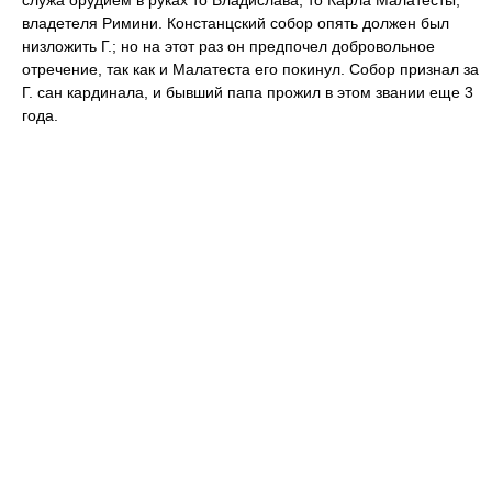
служа орудием в руках то Владислава, то Карла Малатесты,
владетеля Римини. Констанцский собор опять должен был
низложить Г.; но на этот раз он предпочел добровольное
отречение, так как и Малатеста его покинул. Собор признал за
Г. сан кардинала, и бывший папа прожил в этом звании еще 3
года.