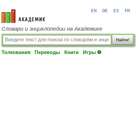
EN
DE
ES
FR
academic.ru
Словари и энциклопедии на Академике
Найти!
Толкования
Переводы
Книги
Игры ⚽