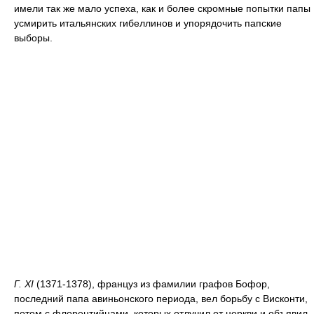
имели так же мало успеха, как и более скромные попытки папы
усмирить итальянских гибеллинов и упорядочить папские
выборы.
Г. XI
(1371-1378), француз из фамилии графов Бофор,
последний папа авиньонского периода, вел борьбу с Висконти,
потом с флорентийцами, которых отлучил от церкви и объявил