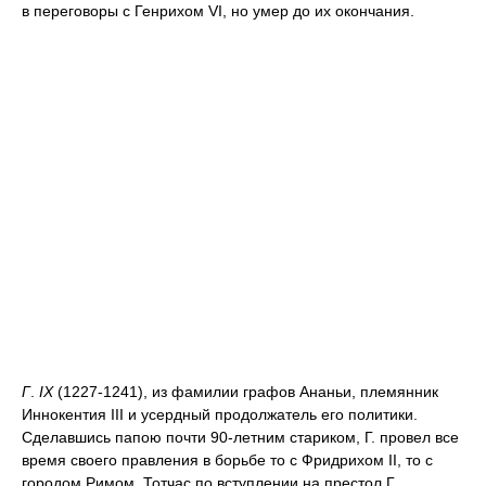
в переговоры с Генрихом VI, но умер до их окончания.
Г
.
IX
(1227-1241), из фамилии графов Ананьи, племянник
Иннокентия III и усердный продолжатель его политики.
Сделавшись папою почти 90-летним стариком, Г. провел все
время своего правления в борьбе то с Фридрихом II, то с
городом Римом. Тотчас по вступлении на престол Г.