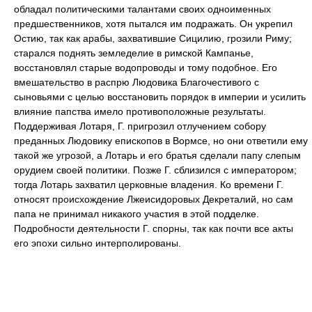
обладал политическими талантами своих одноименных
предшественников, хотя пытался им подражать. Он укрепил
Остию, так как арабы, захватившие Сицилию, грозили Риму;
старался поднять земледелие в римской Кампанье,
восстановлял старые водопроводы и тому подобное. Его
вмешательство в распрю Людовика Благочестивого с
сыновьями с целью восстановить порядок в империи и усилить
влияние папства имело противоположные результаты.
Поддерживая Лотаря, Г. пригрозил отлучением собору
преданных Людовику епископов в Вормсе, но они ответили ему
такой же угрозой, а Лотарь и его братья сделали папу слепым
орудием своей политики. Позже Г. сблизился с императором;
тогда Лотарь захватил церковные владения. Ко времени Г.
относят происхождение Лжеисидоровых Декреталий, но сам
папа не принимал никакого участия в этой подделке.
Подробности деятельности Г. спорны, так как почти все акты
его эпохи сильно интерполированы.