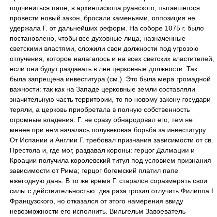
подчиниться папе; в архиепископа руанского, пытавшегося
провести новый закон, бросали каменьями, оппозиция не
удержала Г. от дальнейших реформ. На соборе 1075 г. было
постановлено, чтобы все духовные лица, назначенные
светскими властями, сложили свои должности под угрозою
отлучения, которое налагалось и на всех светских властителей,
если они будут раздавать в лен церковные должности. Так
была запрещена инвеститура (см.). Это была мера громадной
важности: так как на Западе церковные земли составляли
значительную часть территории, то по новому закону государи
теряли, а церковь приобретала в полную собственность
огромные владения. Г. не сразу обнародовал его; тем не
менее при нем началась полувековая борьба за инвеституру.
От Испании и Англии Г. требовал признания зависимости от св.
Престола и, где мог, раздавал короны: герцог Далмации и
Кроации получила королевский титул под условием признания
зависимости от Рима; герцог богемский платил папе
ежегодную дань. В то же время Г. старался соразмерять свои
силы с действительностью: два раза грозил отлучить Филиппа I
Французского, но отказался от этого намерения ввиду
невозможности его исполнить. Вильгельм Завоеватель