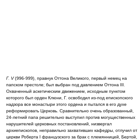
Г. V
(996-999), правнук Оттона Великого, первый немец на
папском престоле; был выбран под давлением Оттона III.
Охваченный аскетическим движением, исходным пунктом
которого был орден Клюни, Г. освободил из-под епископского
надзора все монастыри этого ордена и пытался в его духе
реформировать Церковь. Сравнительно очень образованный,
24-летний папа решительно выступил против могущественных
нарушителей церковных постановлений, низвергал
архиепископов, неправильно захвативших кафедры, отлучил от
церкви Роберта I французского за брак с племянницей, Бертой,