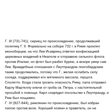
Г
.
III
(731-741), сириец по происхождению, продолжавший
политику Г. II. Формально на соборе 732 г. в Риме проклял
иконоборцев, на что Лев Исавриец ответил конфискацией
церковных владений в Неаполе и отправкою сильного флота
против Италии; но флот был разбит бурею, а вскоре умер сам
Лев. Враждебные отношения с Лиутпрандом лонгобардским
также продолжались, потому что Г., желая ослабить силу
соседа, поддерживал его мятежного вассала, герцога
Сполетто. Когда стала грозить опасность Риму, папа отправил
Карлу Мартеллу ключи от гроба св. Петра, с настоятельной
просьбой о помощи. Карл снарядил посольство к Лиутпранду, и
Рим был пощажен.
Г
.
IV
(827-844), римлянин по происхождению, был избран
папою против воли. Хороший хозяин и правитель, он не