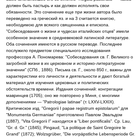
должен быть пастырь и как должен исполнять свои
обязанности. Это сочинение еще при жизни автора было
переведено на греческий яз. и на 3 считается книгою,
необходимою для всякого священника и епископа.
"Собеседования о жизни и чудесах италийских отцев" имели
особенное значение в средневековой латинской литературе.
Оба сочинения имеются в русском переводе. Последнее
послужило предметом специального исследования
профессора А. Пономарева: "Собеседования св. Г. Великого о
загробной жизни в их церковном и историко-литературном
значении" (СПб., 1886). Письма св. Г., около 850 г., важны для
характеристики его личности и деятельности и дают богатый
материал для изучения церковных и политических
обстоятельств времени. Издания сочинений: конгрегации
мавринцев (1705); оно же повторено у Миня, с многими
дополнениями — "Patrologiae latinae" (т. LXXV-LXXIX).
Критическое изд. "Gregorii I papae registrum epistolarum" для
"Monumenta Germaniae" приготовлено Павлом Эвальдом
(1887), "Vita Gregorii I" находится в "Liber pontificalis". Ср. Lau,
"Gr. d. Gr." (1845); Pingaud, "La politique de Saint Gregoire le
Grand" (1872); Wolzsgrüber, "Die vorpäpstliche Lebensperiode Gr.