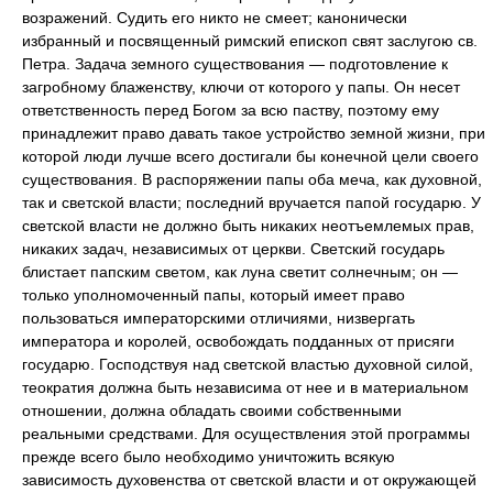
возражений. Судить его никто не смеет; канонически
избранный и посвященный римский епископ свят заслугою св.
Петра. Задача земного существования — подготовление к
загробному блаженству, ключи от которого у папы. Он несет
ответственность перед Богом за всю паству, поэтому ему
принадлежит право давать такое устройство земной жизни, при
которой люди лучше всего достигали бы конечной цели своего
существования. В распоряжении папы оба меча, как духовной,
так и светской власти; последний вручается папой государю. У
светской власти не должно быть никаких неотъемлемых прав,
никаких задач, независимых от церкви. Светский государь
блистает папским светом, как луна светит солнечным; он —
только уполномоченный папы, который имеет право
пользоваться императорскими отличиями, низвергать
императора и королей, освобождать подданных от присяги
государю. Господствуя над светской властью духовной силой,
теократия должна быть независима от нее и в материальном
отношении, должна обладать своими собственными
реальными средствами. Для осуществления этой программы
прежде всего было необходимо уничтожить всякую
зависимость духовенства от светской власти и от окружающей