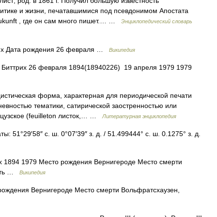
ст; род. в 1861 г. Получил большую известность
литике и жизни, печатавшимися под псевдонимом Апостата
Zukunft , где он сам много пишет.… …
Энциклопедический словарь
их Дата рождения 26 февраля …
Википедия
 Биттрих 26 февраля 1894(18940226) 19 апреля 1979 1979
истическая форма, характерная для периодической печати
невностью тематики, сатирической заостренностью или
узское (feuilleton листок,… …
Литературная энциклопедия
: 51°29′58″ с. ш. 0°07′39″ з. д. / 51.499444° с. ш. 0.1275° з. д.
 1894 1979 Место рождения Вернигероде Место смерти
ость …
Википедия
ождения Вернигероде Место смерти Вольфратсхаузен,