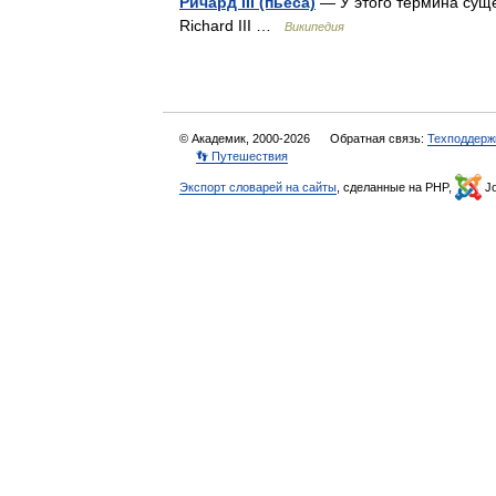
Ричард III (пьеса)
— У этого термина сущес
Richard III …
Википедия
© Академик, 2000-2026
Обратная связь:
Техподдерж
👣 Путешествия
Экспорт словарей на сайты
, сделанные на PHP,
Jo