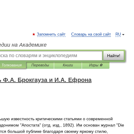
Запомнить сайт
Словарь на свой сайт
RU
едии на Академике
Найти!
Толкования
Переводы
Книги
Игры ⚽
Ф.А. Брокгауза и И.А. Ефрона
ьшую
известность
критическими
статьями
о
современной
вдонимом
"
Апостата
" (
отд
.
изд
.,
1892
).
Им
основан
журнал
"
Die
тся
большой
публике
благодаря
своему
яркому
стилю
,