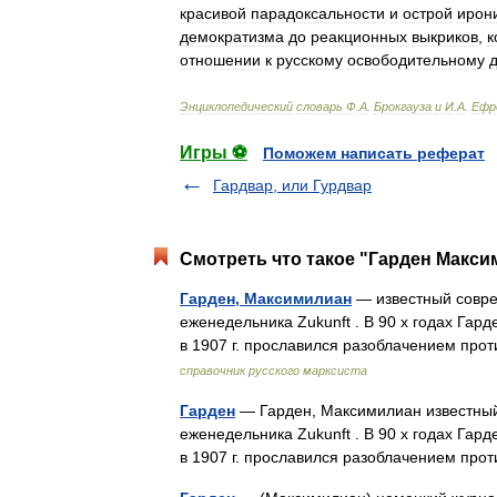
красивой
парадоксальности
и
острой
ирон
демократизма
до
реакционных
выкриков
,
к
отношении
к
русскому
освободительному
Энциклопедический
словарь
Ф
.
А
.
Брокгауза
и
И
.
А
.
Ефр
Игры ⚽
Поможем написать реферат
Гардвар, или Гурдвар
Смотреть что такое "Гарден Макси
Гарден, Максимилиан
— известный совре
еженедельника Zukunft . В 90 х годах Гар
в 1907 г. прославился разоблачением про
справочник русского марксиста
Гарден
— Гарден, Максимилиан известный
еженедельника Zukunft . В 90 х годах Гар
в 1907 г. прославился разоблачением пр