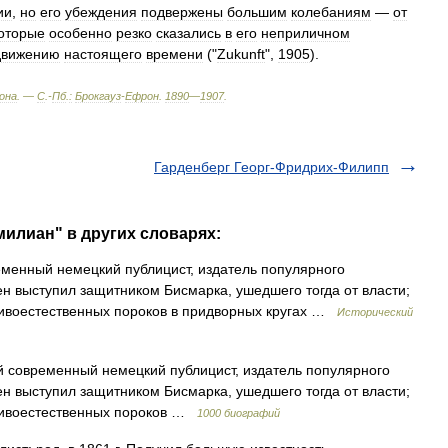
ии
,
но
его
убеждения
подвержены
большим
колебаниям
—
от
оторые
особенно
резко
сказались
в
его
неприличном
движению
настоящего
времени
("
Zukunft
",
1905
).
она
. —
С
.-
Пб
.
:
Брокгауз
-
Ефрон
.
1890
—
1907
.
Гарденберг Георг-Фридрих-Филипп
милиан" в других словарях:
менный немецкий публицист, издатель популярного
ден выступил защитником Бисмарка, ушедшего тогда от власти;
тивоестественных пороков в придворных кругах …
Исторический
 современный немецкий публицист, издатель популярного
ден выступил защитником Бисмарка, ушедшего тогда от власти;
отивоестественных пороков …
1000 биографий