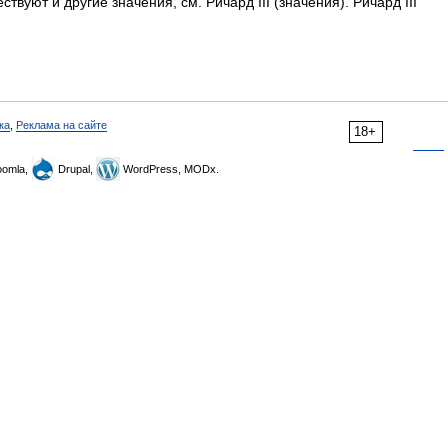
твуют и другие значения, см. Ричард III (значения). Ричард III
ка
,
Реклама на сайте
18+
omla,
Drupal,
WordPress, MODx.