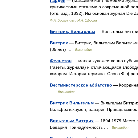
Гарден
— (Максимилиан) немецкий журнали
критическими статьями о современной по
(отд. изд., 1892). Им основан журнал Die 
Ф.А. Брокгауза и И.А. Ефрона
Биттрих, Вильгельм
— Вильгельм Биттр
Биттрих
— Биттрих, Вильгельм Вильгельм
(85 лет) …
Википедия
Фельетон
— малая художественно публиц
(газеты, журнала) и отличающаяся злобод
юмором. История термина. Слово Ф. франц
Вестминстерское аббатство
— Координаты
…
Википедия
Биттрих Вильгельм
— Вильгельм Биттрих
Вольфратсхаузен, Бавария Принадлежн
Вильгельм Биттрих
— 1894 1979 Место р
Бавария Принадлежность …
Википедия