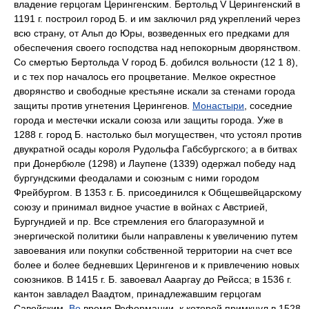
владение герцогам Церингенским. Бертольд V Церингенский в
1191 г. построил город Б. и им заключил ряд укреплений через
всю страну, от Альп до Юры, возведенных его предками для
обеспечения своего господства над непокорным дворянством.
Со смертью Бертольда V город Б. добился вольности (12 1 8),
и с тех пор началось его процветание. Мелкое окрестное
дворянство и свободные крестьяне искали за стенами города
защиты против угнетения Церингенов.
Монастыри
, соседние
города и местечки искали союза или защиты города. Уже в
1288 г. город Б. настолько был могуществен, что устоял против
двукратной осады короля Рудольфа Габсбургского; а в битвах
при Донербюле (1298) и Лаупене (1339) одержал победу над
бургундскими феодалами и союзным с ними городом
Фрейбургом. В 1353 г. Б. присоединился к Общешвейцарскому
союзу и принимал видное участие в войнах с Австрией,
Бургундией и пр. Все стремления его благоразумной и
энергической политики были направлены к увеличению путем
завоевания или покупки собственной территории на счет все
более и более бедневших Церингенов и к привлечению новых
союзников. В 1415 г. Б. завоевал Аааргау до Рейсса; в 1536 г.
кантон завладел Ваадтом, принадлежавшим герцогам
Савойским.
Во
время Реформации, к которой примкнул в 1528