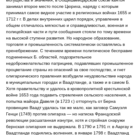
могущества и значения; в Общешвейцарском союзе кантон
занимал второе место после Цюриха, наряду с которым
принимал самое видное участие в религиозных войнах 1655 и
1712 г г. В делах внутренних царил порядок, управление в
общем отличалось мягкостью и справедливостью, военная и
полицейская части и пути сообщения стояли по тому времени
на высокой ступени развития. Но народное образование,
торговля и промышленность систематически оставлялись в
пренебрежении. С течением времени политическое бесправие
подчиненных Б. областей, подозрительное
недоброжелательство патрициев, подавлявших промышленное
процветание страны из опасений за свое господство, и гнет
олигархического правления возбудили неудовольствие народа
в муниципальных городах и Ваадтланде, а также и в самом Б.
Хотя правительству и удалось в кровопролитной крестьянской
войне 1653 года подавить стремления сельского населения, а
попытка майора Давеля (в 1723 г.) отторгнуть от Берна
провинцию Ваадт удалась так же мало, как заговор Самуэля
Генци (1749) против олигарха — но натиска Французской
революции расшатанная изнутри, хотя и стройная снаружи
бернская олигархия не выдержала. В 1790 и 1791 гг. в Ааргау и
Ваадтланде поднялись волнения, в январе 1798 г. Ваадтланд