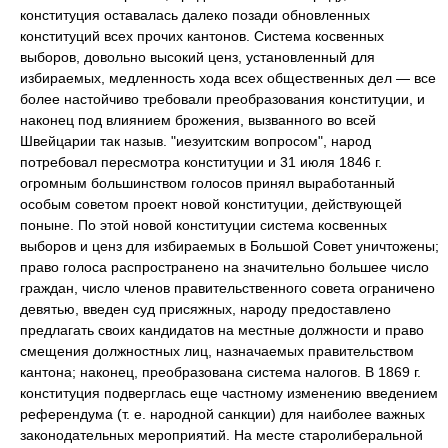
конституция оставалась далеко позади обновленных
конституций всех прочих кантонов. Система косвенных
выборов, довольно высокий ценз, установленный для
избираемых, медленность хода всех общественных дел — все
более настойчиво требовали преобразования конституции, и
наконец под влиянием брожения, вызванного во всей
Швейцарии так назыв. "иезуитским вопросом", народ
потребовал пересмотра конституции и 31 июля 1846 г.
огромным большинством голосов принял выработанный
особым советом проект новой конституции, действующей
поныне. По этой новой конституции система косвенных
выборов и ценз для избираемых в Большой Совет уничтожены;
право голоса распространено на значительно большее число
граждан, число членов правительственного совета ограничено
девятью, введен суд присяжных, народу предоставлено
предлагать своих кандидатов на местные должности и право
смещения должностных лиц, назначаемых правительством
кантона; наконец, преобразована система налогов. В 1869 г.
конституция подверглась еще частному изменению введением
референдума (т. е. народной санкции) для наиболее важных
законодательных мероприятий. На месте старолиберальной