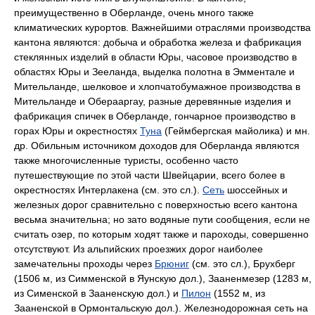
преимущественно в Оберланде, очень много также
климатических курортов. Важнейшими отраслями производства
кантона являются: добыча и обработка железа и фабрикация
стеклянных изделий в области Юры, часовое производство в
областях Юры и Зееланда, выделка полотна в Эмментале и
Мительланде, шелковое и хлопчатобумажное производства в
Мительланде и Оберааргау, разные деревянные изделия и
фабрикация спичек в Оберланде, гончарное производство в
горах Юры и окрестностях
Туна
(Геймбергская майолика) и мн.
др. Обильным источником доходов для Оберланда являются
также многочисленные туристы, особенно часто
путешествующие по этой части Швейцарии, всего более в
окрестностях Интерлакена (см. это сл.).
Сеть
шоссейных и
железных дорог сравнительно с поверхностью всего кантона
весьма значительна; но зато водяные пути сообщения, если не
считать озер, по которым ходят также и пароходы, совершенно
отсутствуют. Из альпийских проезжих дорог наиболее
замечательны проходы через
Брюниг
(см. это сл.), Брухберг
(1506 м, из Симменской в Яунскую дол.), Зааненмезер (1283 м,
из Сименской в Зааненскую дол.) и
Пилон
(1552 м, из
Зааненской в Ормонтальскую дол.). Железнодорожная сеть на