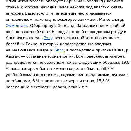
Альпийская область образует Бернский Оберланд ("верхняя
страна"); юрская, находившаяся некогда под властью князя-
епископа Базельского, и теперь еще часто называется
епископством; наконец, плоскогорье занимают: Мительланд,
Эмменталь
, Оберааргау и Зееланд. За исключением крайней
северо-западной части Б., воды которой посредством pp. Ду и
Алле изливаются в
Рону
, весь остальной кантон составляет
бассейны Рейна, в который непосредственно впадают
начинающаяся в Юре р.
Бирс
, а посредством притока Рейна, р.
Ааргау, — остальные горные речки. Вся поверхность кантона
распределяется по свойствам почвы следующим образом: 19,5
% леса, которым богата именно юрская область; 58,7 %
удобной земли под полями, садами, виноградниками, лугами и
пастбищами; 6 % занимают глетчеры и озера; 15,8 %
населенные местности, дороги, реки и т. п.