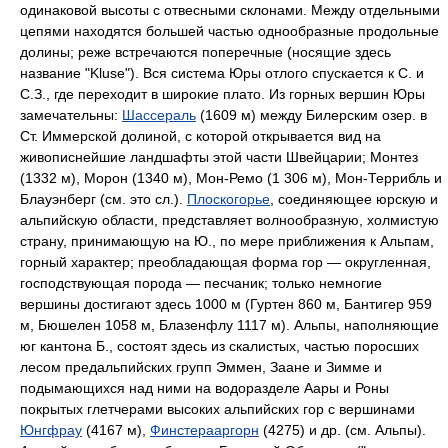
одинаковой высоты с отвесными склонами. Между отдельными
цепями находятся большей частью однообразные продольные
долины; реже встречаются поперечные (носящие здесь
название "Kluse"). Вся система Юры отлого спускается к С. и
С.З., где переходит в широкие плато. Из горных вершин Юры
замечательны:
Шассераль
(1609 м) между Билерским озер. в
Ст. Иммерской долиной, с которой открывается вид на
живописнейшие ландшафты этой части Швейцарии; Монтез
(1332 м), Морон (1340 м), Мон-Ремо (1 306 м), Мон-Террибль и
Блауэнберг (см. это сл.).
Плоскогорье
, соединяющее юрскую и
альпийскую области, представляет волнообразную, холмистую
страну, принимающую на Ю., по мере приближения к Альпам,
горный характер; преобладающая форма гор — округленная,
господствующая порода — песчаник; только немногие
вершины достигают здесь 1000 м (Гуртен 860 м, Бантигер 959
м, Бюшелен 1058 м, Блазенфлу 1117 м). Альпы, наполняющие
юг кантона Б., состоят здесь из скалистых, частью поросших
лесом предальпийских групп Эммен, Заане и Зимме и
подымающихся над ними на водоразделе Аары и Роны
покрытых глетчерами высоких альпийских гор с вершинами
Юнгфрау
(4167 м),
Финстерааргорн
(4275) и др. (см. Альпы).