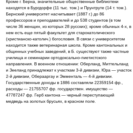
Кроме г. Берна, значительные общественные библиотеки
находятся в Бургдорфе (11 тыс. том.) и Прунтруте (14 т. том.).
Бернский университет насчитывает (1887 г.) до 86
профессоров и преподавателей и до 538 студентов (в том
числе 36 женщин, из которых 28 русских); кроме обычных 4-х, в
нем есть еще пятый факультет для старокатолического
(христианско-католич.) богословия. В связи с университетом
находится также ветеринарная школа. Кроме кантональных и
общинных учебных заведений, в Б. существуют также частные
училища и семинарии ортодоксально-пиетистского
направления. В военном отношении: Оберланд, Миттельланд
и Зееланд принадлежат к участкам 3-й дивизии, Юра — участок
2-й дивизии, Оберааргау и Эмменталь — 4-й дивизии.
Государственные доходы в 1886 составляли 22359154 фр.,
расходы — 21755707 фр. государствен. имущество —
47787247 фр. Герб кантона — черный переступающий
медведь на золотых брусьях, в красном поле.