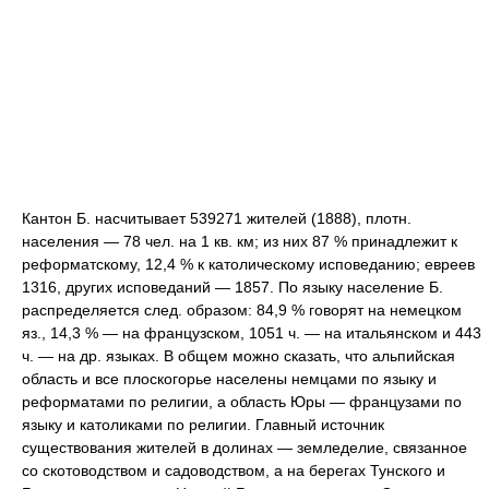
Кантон Б. насчитывает 539271 жителей (1888), плотн.
населения — 78 чел. на 1 кв. км; из них 87 % принадлежит к
реформатскому, 12,4 % к католическому исповеданию; евреев
1316, других исповеданий — 1857. По языку население Б.
распределяется след. образом: 84,9 % говорят на немецком
яз., 14,3 % — на французском, 1051 ч. — на итальянском и 443
ч. — на др. языках. В общем можно сказать, что альпийская
область и все плоскогорье населены немцами по языку и
реформатами по религии, а область Юры — французами по
языку и католиками по религии. Главный источник
существования жителей в долинах — земледелие, связанное
со скотоводством и садоводством, а на берегах Тунского и