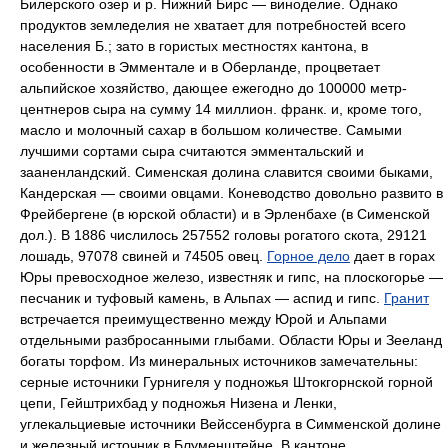
Билерского озер и р. Нижний Бирс — виноделие. Однако
продуктов земледелия не хватает для потребностей всего
населения Б.; зато в гористых местностях кантона, в
особенности в Эмментале и в Оберланде, процветает
альпийское хозяйство, дающее ежегодно до 100000 метр-
центнеров сыра на сумму 14 миллион. франк. и, кроме того,
масло и молочный сахар в большом количестве. Самыми
лучшими сортами сыра считаются эмментальский и
зааненландский. Сименская долина славится своими быками,
Кандерская — своими овцами. Коневодство довольно развито в
Фрейбергене (в юрской области) и в Эрленбахе (в Сименской
дол.). В 1886 числилось 257552 головы рогатого скота, 29121
лошадь, 97078 свиней и 74505 овец.
Горное дело
дает в горах
Юры превосходное железо, известняк и гипс, на плоскогорье —
песчаник и туфовый камень, в Альпах — аспид и гипс.
Гранит
встречается преимущественно между Юрой и Альпами
отдельными разбросанными глыбами. Области Юры и Зееланд
богаты торфом. Из минеральных источников замечательны:
серные источники Гурнигеля у подножья Штокгорнской горной
цепи, Гейштрихбад у подножья Низена и Ленки,
углекальциевые источники Вейссенбурга в Симменской долине
и железный источник в Блуменштейне. В кантоне,