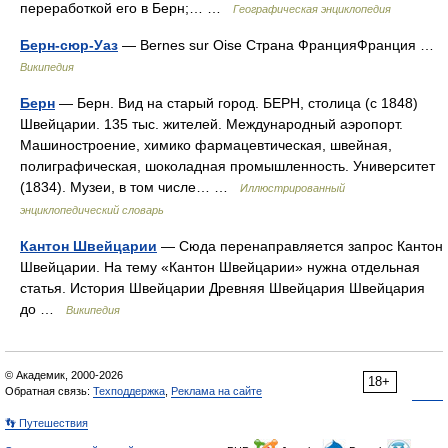
переработкой его в Берн;… …
Географическая энциклопедия
Берн-сюр-Уаз
— Bernes sur Oise Страна ФранцияФранция …
Википедия
Берн
— Берн. Вид на старый город. БЕРН, столица (с 1848)
Швейцарии. 135 тыс. жителей. Международный аэропорт.
Машиностроение, химико фармацевтическая, швейная,
полиграфическая, шоколадная промышленность. Университет
(1834). Музеи, в том числе… …
Иллюстрированный
энциклопедический словарь
Кантон Швейцарии
— Сюда перенаправляется запрос Кантон
Швейцарии. На тему «Кантон Швейцарии» нужна отдельная
статья. История Швейцарии Древняя Швейцария Швейцария
до …
Википедия
© Академик, 2000-2026
18+
Обратная связь:
Техподдержка
,
Реклама на сайте
👣 Путешествия