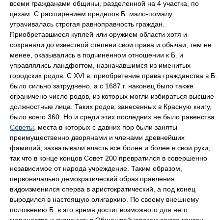
всеми гражданами общины, разделенной на 4 участка, по
цехам. С расширением пределов Б. мало-помалу
утрачивалась строгая равноправность граждан.
Приобретавшиеся куплей или оружием области хотя и
сохраняли до известной степени свои права и обычаи, тем не
менее, оказывались в подчиненном отношении к Б. и
управлялись ландфогтом, назначавшимся из именитых
городских родов. С XVI в. приобретение права гражданства в Б.
было сильно затруднено, а с 1687 г. наконец было также
ограничено число родов, из которых могли избираться высшие
должностные лица. Таких родов, занесенных в Красную книгу,
было всего 360. Но и среди этих последних не было равенства.
Советы
, места в которых с давних пор были заняты
преимущественно дворянами и членами древнейших
фамилий, захватывали власть все более и более в свои руки,
так что в конце концов Совет 200 превратился в совершенно
независимое от народа учреждение. Таким образом,
первоначально демократический образ правления
видоизменился сперва в аристократический, а под конец
выродился в настоящую олигархию. По своему внешнему
положению Б. в это время достиг возможного для него