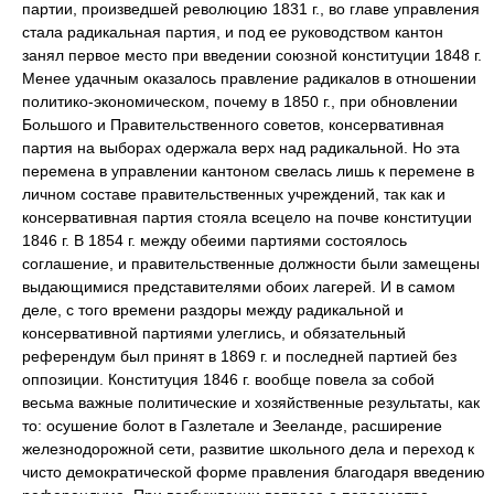
партии, произведшей революцию 1831 г., во главе управления
стала радикальная партия, и под ее руководством кантон
занял первое место при введении союзной конституции 1848 г.
Менее удачным оказалось правление радикалов в отношении
политико-экономическом, почему в 1850 г., при обновлении
Большого и Правительственного советов, консервативная
партия на выборах одержала верх над радикальной. Но эта
перемена в управлении кантоном свелась лишь к перемене в
личном составе правительственных учреждений, так как и
консервативная партия стояла всецело на почве конституции
1846 г. В 1854 г. между обеими партиями состоялось
соглашение, и правительственные должности были замещены
выдающимися представителями обоих лагерей. И в самом
деле, с того времени раздоры между радикальной и
консервативной партиями улеглись, и обязательный
референдум был принят в 1869 г. и последней партией без
оппозиции. Конституция 1846 г. вообще повела за собой
весьма важные политические и хозяйственные результаты, как
то: осушение болот в Газлетале и Зееланде, расширение
железнодорожной сети, развитие школьного дела и переход к
чисто демократической форме правления благодаря введению