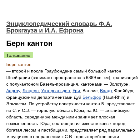
Энциклопедический словарь Ф.А.
Брокгауза и И.А. Ефрона
Берн кантон
Толкование
Берн кантон
— второй и после Граубюндена самый большой кантон
Швейцарии (занимает пространство в 6889 кв. км), граничащий
с полукантоном Базель-провинция, кантонами — Золотурн,
Ааргау
,
Люцерн
,
Унтервальден
,
Ури
, Валлис,
Ваадт
, Фрейбург,
французскими департаментами Дуй
Бельфор
(Haut-Rhin) и
Эльзасом. По устройству поверхности кантон Б. представляет
на С. и С.З. — гористую область Юры, на Ю. — альпийскую
область, середину же между ними занимает плоская
возвышенность. Юра, состоящая из известняковых пород,
богатая лесом и пастбищами, представляет ряд параллельно
тянущихся в направлении к С.В. горных хребтов почти