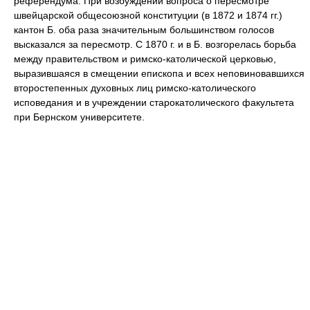
референдума. При возбуждении вопроса о пересмотре
швейцарской общесоюзной конституции (в 1872 и 1874 гг.)
кантон Б. оба раза значительным большинством голосов
высказался за пересмотр. С 1870 г. и в Б. возгорелась борьба
между правительством и римско-католической церковью,
выразившаяся в смещении епископа и всех неповиновавшихся
второстепенных духовных лиц римско-католического
исповедания и в учреждении старокатолического факультета
при Бернском университете.