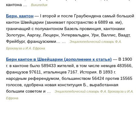
кантона …
Википедия
Берн, кантон
— I второй и после Граубюндена самый большой
кантон Швейцарии (занимает пространство в 6889 кв. км),
граничащий с полукантоном Базель провинция, кантонами
Золотурн, Ааргау, Люцерн, Унтервальден, Ури, Валлис, Ваадт,
Фрейбург, французскими… …
Энциклопедический словарь Ф.А.
Брокгауза и И.А. Ефрона
Берн кантон в Швейцарии (дополнение к статье)
— В 1900
г. в кантоне было 589433 жителей, в том числе немцев 483566,
французов 97611, итальянцев 7167. История. В 1893 г.
народным референдумом, большинством 56424 против 15565
голосов, одобрена новая конституция Б., выработанная
большим советом и …
Энциклопедический словарь Ф.А. Брокгауза и И.А.
Ефрона