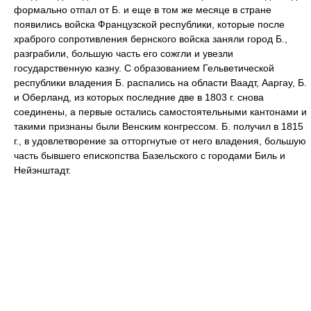
формально отпал от Б. и еще в том же месяце в стране
появились войска Французской республики, которые после
храброго сопротивления бернского войска заняли город Б.,
разграбили, большую часть его сожгли и увезли
государственную казну. С образованием Гельветической
республики владения Б. распались на области Ваадт, Ааргау, Б.
и Оберланд, из которых последние две в 1803 г. снова
соединены, а первые остались самостоятельными кантонами и
такими признаны были Венским конгрессом. Б. получил в 1815
г., в удовлетворение за отторгнутые от него владения, большую
часть бывшего епископства Базельского с городами Биль и
Нейэнштадт.