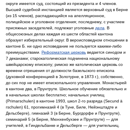
округе имеется суд, состоящий из президента и 4 членов.
Высшей судебной инстанцией является верховный суд в Берне
(из 15 членов), распадающийся на апелляционное,
полицейское и уголовное отделения; последнему, с участием
присяжных заседателей, подлежат уголовные
дела
. В
общесоюзных делах каждая из шести областей кантона
образует избирательный округ. В вероисповедном отношении в
кантоне Б. ни одно исповедание не пользуется какими-либо
преимуществами.
Реформатская церковь
ведается синодом и
7 деканами; старокатолическая подчинена национальному
швейцарскому епископу; римско же католическая церковь со
времени отрешения от должности базельского епископа
(духовной конференцией в Золотурне, в 1873 г.), собственно,
до сих пор не имеет епископального управления. Монастырей
в кантоне два, в Прунтруте. Школьное обучение обязательно и
в начальных школах бесплатно; начальных училищ
(Primarschulen) в кантоне 1993, школ 2-го разряда (Secund ä
rschulen) 61, прогимназий 4 (в Туне, Биле, Нейэнштадте и
Дельсберге), гимназий 3 (в Берне, Бургдорфе и Прунтруте),
семинарий 5 (в Берне, Мюнхенбухзее и Прунтруте) — для
учителей, в Гиндельбанке и Дельсберге — для учительниц.