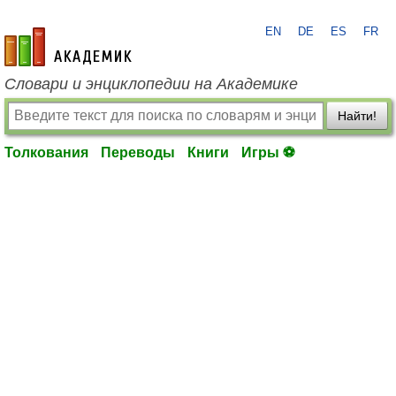
EN
DE
ES
FR
academic.ru
Словари и энциклопедии на Академике
Найти!
Толкования
Переводы
Книги
Игры ⚽