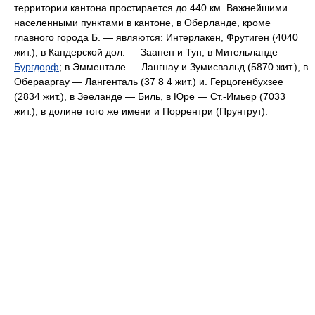
территории кантона простирается до 440 км. Важнейшими
населенными пунктами в кантоне, в Оберланде, кроме
главного города Б. — являются: Интерлакен, Фрутиген (4040
жит.); в Кандерской дол. — Заанен и Тун; в Мительланде —
Бургдорф
; в Эмментале — Лангнау и Зумисвальд (5870 жит.), в
Оберааргау — Лангенталь (37 8 4 жит.) и. Герцогенбухзее
(2834 жит.), в Зееланде — Биль, в Юре — Ст.-Имьер (7033
жит.), в долине того же имени и Поррентри (Прунтрут).