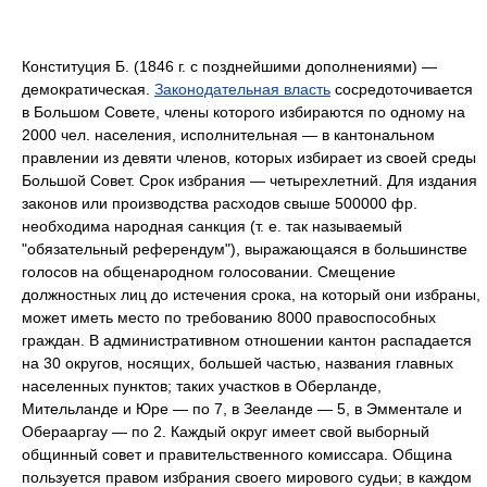
Конституция Б. (1846 г. с позднейшими дополнениями) —
демократическая.
Законодательная власть
сосредоточивается
в Большом Совете, члены которого избираются по одному на
2000 чел. населения, исполнительная — в кантональном
правлении из девяти членов, которых избирает из своей среды
Большой Совет. Срок избрания — четырехлетний. Для издания
законов или производства расходов свыше 500000 фр.
необходима народная санкция (т. е. так называемый
"обязательный референдум"), выражающаяся в большинстве
голосов на общенародном голосовании. Смещение
должностных лиц до истечения срока, на который они избраны,
может иметь место по требованию 8000 правоспособных
граждан. В административном отношении кантон распадается
на 30 округов, носящих, большей частью, названия главных
населенных пунктов; таких участков в Оберланде,
Мительланде и Юре — по 7, в Зееланде — 5, в Эмментале и
Оберааргау — по 2. Каждый округ имеет свой выборный
общинный совет и правительственного комиссара. Община
пользуется правом избрания своего мирового судьи; в каждом