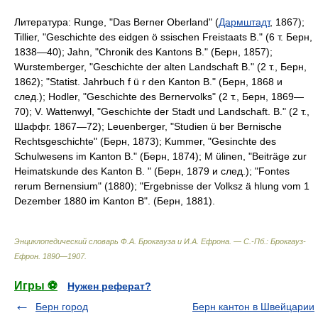
Литература:
Runge, "Das Berner Oberland" (
Дармштадт
, 1867);
Tillier, "Geschichte des eidgen ö ssischen Freistaats B." (6 т. Берн,
1838—40); Jahn, "Chronik des Kantons B." (Берн, 1857);
Wurstemberger, "Geschichte der alten Landschaft B." (2 т., Берн,
1862); "Statist. Jahrbuch f ü r den Kanton B." (Берн, 1868 и
след.); Hodler, "Geschichte des Bernervolks" (2 т., Берн, 1869—
70); V. Wattenwyl, "Geschichte der Stadt und Landschaft. B." (2 т.,
Шаффг. 1867—72); Leuenberger, "Studien ü ber Bernische
Rechtsgeschichte" (Берн, 1873); Kummer, "Gesinchte des
Schulwesens im Kanton B." (Берн, 1874); M ülinen, "Beiträge zur
Heimatskunde des Kanton B. " (Берн, 1879 и след.); "Fontes
rerum Bernensium" (1880); "Ergebnisse der Volksz ä hlung vom 1
Dezember 1880 im Kanton B". (Берн, 1881).
Энциклопедический словарь Ф.А. Брокгауза и И.А. Ефрона. — С.-Пб.: Брокгауз-
Ефрон
.
1890—1907
.
Игры ⚽
Нужен реферат?
Берн город
Берн кантон в Швейцарии