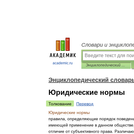
Словари и энциклоп
academic.ru
Энциклопедический словарь Ф.А. Брокгауза и И.А. Ефрона
Энциклопедический словарь 
Юридические нормы
Толкование
Перевод
Юридические
нормы
правила
,
определяющие
порядок
поведен
имеющей
применение
в
данном
обществе
отличие
от
субъективного
права
.
Различаю