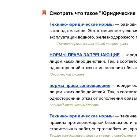
Смотреть что такое "Юридические 
Технико-юридические нормы
— разновид
законодательстве. Это технические услови
эксплуатации водного, железнодорожного 
…
Элементарные начала общей теории права
НОРМЫ ПРАВА ЗАПРЕЩАЮЩИЕ
— юриди
лицом каких либо действий. Так, в соотве
односторонний отказ от исполнения обяз
Юридический словарь
нормы права запрещающие
— юридическ
лицом каких либо действий. Так, в соотве
односторонний отказ от исполнения обяз
Большой юридический словарь
Технико-юридические нормы
— техничес
правила противопожарной безопасности, д
строительных работ, энергоснабжения, х
Теория государства и права в схемах и определениях