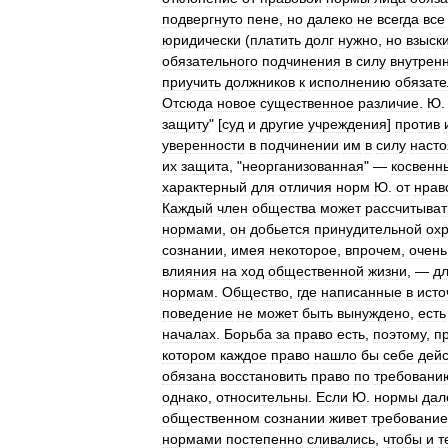
подвергнуто
пене
,
но
далеко
не
всегда
все
юридически
(
платить
долг
нужно
,
но
взыск
обязательного
подчинения
в
силу
внутрен
приучить
должников
к
исполнению
обязате
Отсюда
новое
существенное
различие
.
Ю
защиту
" [
суд
и
другие
учреждения
]
против
уверенности
в
подчинении
им
в
силу
насто
их
защита
, "
неорганизованная
" —
косвенн
характерный
для
отличия
норм
Ю
.
от
нрав
Каждый
член
общества
может
рассчитыват
нормами
,
он
добьется
принудительной
ох
сознании
,
имея
некоторое
,
впрочем
,
очень
влияния
на
ход
общественной
жизни
, —
д
нормам
.
Общество
,
где
написанные
в
исто
поведение
не
может
быть
вынуждено
,
есть
началах
.
Борьба
за
право
есть
,
поэтому
,
п
котором
каждое
право
нашло
бы
себе
дей
обязана
восстановить
право
по
требовани
однако
,
относительны
.
Если
Ю
.
нормы
дал
общественном
сознании
живет
требование
нормами
постепенно
сливались
,
чтобы
и
т