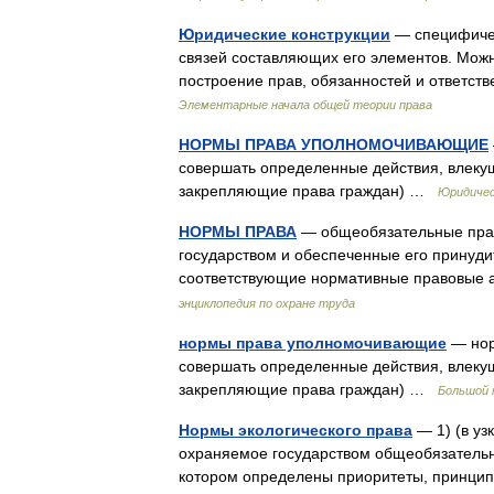
Юридические конструкции
— специфичес
связей составляющих его элементов. Можн
построение прав, обязанностей и ответст
Элементарные начала общей теории права
НОРМЫ ПРАВА УПОЛНОМОЧИВАЮЩИЕ
совершать определенные действия, влекущ
закрепляющие права граждан) …
Юридичес
НОРМЫ ПРАВА
— общеобязательные прав
государством и обеспеченные его принуди
соответствующие нормативные правовые 
энциклопедия по охране труда
нормы права уполномочивающие
— нор
совершать определенные действия, влекущ
закрепляющие права граждан) …
Большой 
Нормы экологического права
— 1) (в уз
охраняемое государством общеобязательно
котором определены приоритеты, принци