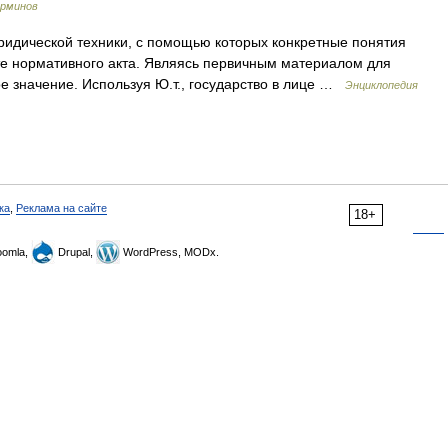
ерминов
идической техники, с помощью которых конкретные понятия
те нормативного акта. Являясь первичным материалом для
ое значение. Используя Ю.т., государство в лице …
Энциклопедия
ка
,
Реклама на сайте
18+
omla,
Drupal,
WordPress, MODx.