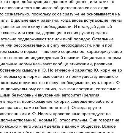
их
-
то
норм
,
действующих
в
данном
обществе
,
или
таких
-
то
и
основании
того
или
иного
общественного
союза
люди
го
сознательно
,
поскольку
союз
сразу
же
не
основывается
на
силы
.
В
дальнейшем
развитии
,
когда
вновь
вступающие
члены
дчиняются
им
в
силу
необходимости
.
И
в
каждый
данный
е
классы
или
группы
,
держащие
в
своих
руках
средства
нательно
поддерживают
тот
или
иной
порядок
.
Остальные
ия
или
бессознательно
,
в
силу
необходимости
,
или
и
при
том
смысле
нормы
—
явление
социальное
,
характеризующее
ое
от
состояния
индивидуальной
психики
.
Социальные
нормы
циальные
нормы
называют
вообще
этическими
,
различая
обственном
смысле
и
Ю
.
Но
этический
характер
Ю
.
норм
не
во
Ю
.
нормы
суть
нормы
,
имеющие
по
преимуществу
внешнюю
,
которым
подчиняются
в
силу
необходимости
,
суть
нормы
Ю
.
индивидуальному
сознанию
,
вызывая
поступки
,
согласные
с
щими
безусловный
внутренний
авторитет
(
религия
,
я
в
нормы
,
происхождение
которых
совершенно
забыто
и
ые
правила
,
сами
собою
понятные
).
Отсюда
другое
равственными
и
Ю
.
Нормы
нравственные
претендуют
на
долженствование
),
нормы
Ю
.
относительны
.
Они
говорят
не
то
можно
и
чего
нельзя
делать
в
данном
обществе
.
Всякое
нного
может
быть
устранено
внешним
принуждением
или