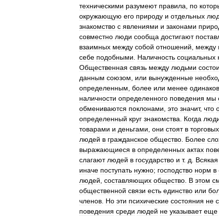
техническими
разумеют
правила
,
по
котор
окружающую
его
природу
и
отдельных
лю
знакомство
с
явлениями
и
законами
приро
совместно
люди
сообща
достигают
постав
взаимных
между
собой
отношений
,
между
себе
подобными
.
Наличность
социальных
Общественная
связь
между
людьми
состо
данным
союзом
,
или
вынужденные
необхо
определенным
,
более
или
менее
одинако
наличности
определенного
поведения
мы
обмениваются
поклонами
,
это
значит
,
что
определенный
круг
знакомства
.
Когда
люд
товарами
и
деньгами
,
они
стоят
в
торговых
людей
в
гражданское
общество
.
Более
сл
выражающиеся
в
определенных
актах
пов
слагают
людей
в
государство
и
т
.
д
.
Всякая
иначе
поступать
нужно
;
господство
норм
в
людей
,
составляющих
общество
.
В
этом
с
общественной
связи
есть
единство
или
бо
членов
.
Но
эти
психические
состояния
не
с
поведения
среди
людей
не
указывает
еще