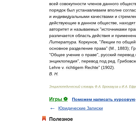
всей
совокупности
членов
данного
общест
порядок
был
устанавливаем
вполне
согла
и
индивидуальными
качествами
и
стремле
действующие
в
данном
обществе
,
находят
авторитет
и
называемых
"
источниками
пра
различается
область
действия
и
применен
Литература
.
Коркунов
, "
Лекции
по
общей
основное
разделение
права
" (
М
.,
1883
);
Г
"
Общее
учение
о
праве
",
русский
перевод
энциклопедия
",
перевод
под
ред
.
Грибовск
Lehre
v
.
richtigem
Rechte
" (
1902
).
В
.
Н
.
Энциклопедический
словарь
Ф
.
А
.
Брокгауза
и
И
.
А
.
Ефр
Игры ⚽
Поможем написать курсовую
Юридические Записки
Полезное