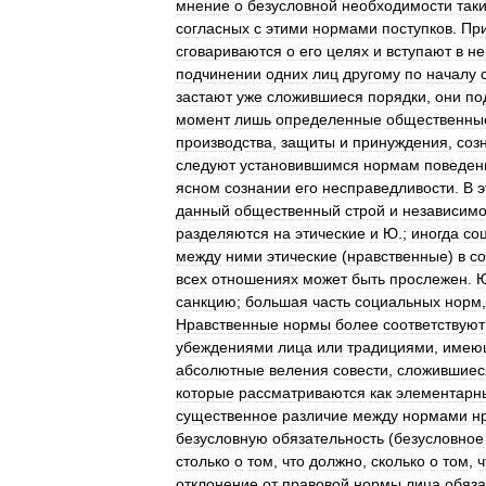
мнение
о
безусловной
необходимости
так
согласных
с
этими
нормами
поступков
.
Пр
сговариваются
о
его
целях
и
вступают
в
не
подчинении
одних
лиц
другому
по
началу
застают
уже
сложившиеся
порядки
,
они
по
момент
лишь
определенные
общественны
производства
,
защиты
и
принуждения
,
соз
следуют
установившимся
нормам
поведен
ясном
сознании
его
несправедливости
.
В
э
данный
общественный
строй
и
независим
разделяются
на
этические
и
Ю
.;
иногда
со
между
ними
этические
(
нравственные
)
в
с
всех
отношениях
может
быть
прослежен
.
санкцию
;
большая
часть
социальных
норм
Нравственные
нормы
более
соответствуют
убеждениями
лица
или
традициями
,
имею
абсолютные
веления
совести
,
сложившиес
которые
рассматриваются
как
элементарн
существенное
различие
между
нормами
н
безусловную
обязательность
(
безусловное
столько
о
том
,
что
должно
,
сколько
о
том
,
ч
отклонение
от
правовой
нормы
лица
обяза