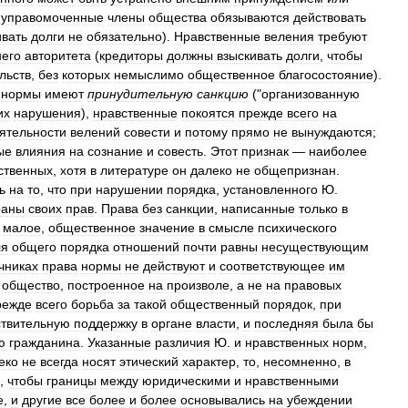
управомоченные
члены
общества
обязываются
действовать
ивать
долги
не
обязательно
).
Нравственные
веления
требуют
него
авторитета
(
кредиторы
должны
взыскивать
долги
,
чтобы
льств
,
без
которых
немыслимо
общественное
благосостояние
).
.
нормы
имеют
принудительную
санкцию
("
организованную
их
нарушения
),
нравственные
покоятся
прежде
всего
на
ятельности
велений
совести
и
потому
прямо
не
вынуждаются
;
ые
влияния
на
сознание
и
совесть
.
Этот
признак
—
наиболее
ственных
,
хотя
в
литературе
он
далеко
не
общепризнан
.
ь
на
то
,
что
при
нарушении
порядка
,
установленного
Ю
.
раны
своих
прав
.
Права
без
санкции
,
написанные
только
в
малое
,
общественное
значение
в
смысле
психического
ля
общего
порядка
отношений
почти
равны
несуществующим
чниках
права
нормы
не
действуют
и
соответствующее
им
общество
,
построенное
на
произволе
,
а
не
на
правовых
режде
всего
борьба
за
такой
общественный
порядок
,
при
ствительную
поддержку
в
органе
власти
,
и
последняя
была
бы
ю
гражданина
.
Указанные
различия
Ю
.
и
нравственных
норм
,
еко
не
всегда
носят
этический
характер
,
то
,
несомненно
,
в
,
чтобы
границы
между
юридическими
и
нравственными
е
,
и
другие
все
более
и
более
основывались
на
убеждении