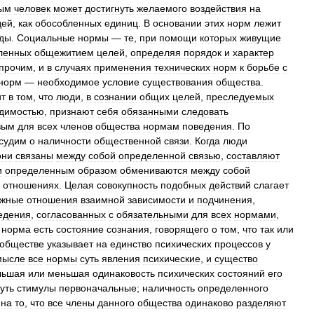
ым
человек
может
достигнуть
желаемого
воздействия
на
дей
,
как
обособленных
единиц
.
В
основании
этих
норм
лежит
ды
.
Социальные
нормы
—
те
,
при
помощи
которых
живущие
ленных
общежитием
целей
,
определяя
порядок
и
характер
прочим
,
и
в
случаях
применения
технических
норм
к
борьбе
с
норм
—
необходимое
условие
существования
общества
.
ит
в
том
,
что
люди
,
в
сознании
общих
целей
,
преследуемых
димостью
,
признают
себя
обязанными
следовать
вым
для
всех
членов
общества
нормам
поведения
.
По
судим
о
наличности
общественной
связи
.
Когда
люди
они
связаны
между
собой
определенной
связью
,
составляют
и
определенным
образом
обмениваются
между
собой
отношениях
.
Целая
совокупность
подобных
действий
слагает
ожные
отношения
взаимной
зависимости
и
подчинения
,
едения
,
согласованных
с
обязательными
для
всех
нормами
,
норма
есть
состояние
сознания
,
говорящего
о
том
,
что
так
или
обществе
указывает
на
единство
психических
процессов
у
мысле
все
нормы
суть
явления
психические
,
и
существо
льшая
или
меньшая
одинаковость
психических
состояний
его
уть
стимулы
первоначальные
;
наличность
определенного
на
то
,
что
все
члены
данного
общества
одинаково
разделяют