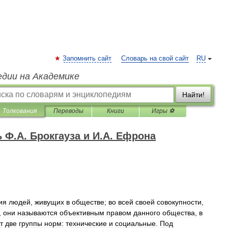
Запомнить сайт
Словарь на свой сайт
RU
едии на Академике
Найти!
Толкования
Переводы
Книги
Игры ⚽
Ф.А. Брокгауза и И.А. Ефрона
ия
людей
,
живущих
в
обществе
;
во
всей
своей
совокупности
,
,
они
называются
объективным
правом
данного
общества
,
в
т
две
группы
норм:
технические
и
социальные
.
Под