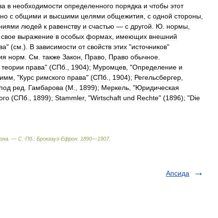
ва
в
необходимости
определенного
порядка
и
чтобы
этот
сно
с
общими
и
высшими
целями
общежития
,
с
одной
стороны
,
ниями
людей
к
равенству
и
счастью
—
с
другой
.
Ю
.
нормы
,
свое
выражение
в
особых
формах
,
имеющих
внешний
ва
" (
см
.).
В
зависимости
от
свойств
этих
"
источников
"
ия
норм
.
См
.
также
Закон
,
Право
,
Право
обычное
.
теории
права
" (
СПб
.,
1904
);
Муромцев
, "
Определение
и
римм
, "
Курс
римского
права
" (
СПб
.,
1904
);
Регельсбергер
,
под
ред
.
Гамбарова
(
М
.,
1899
);
Меркель
, "
Юридическая
ого
(
СПб
.,
1899
);
Stammler
, "
Wirtschaft
und
Rechte
" (
1896
); "
Die
она
. —
С
.-
Пб
.
:
Брокгауз
-
Ефрон
.
1890
—
1907
.
Апсида