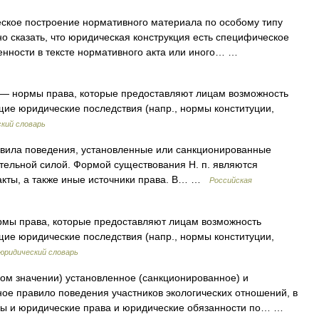
кое построение нормативного материала по особому типу
о сказать, что юридическая конструкция есть специфическое
венности в тексте нормативного акта или иного… …
— нормы права, которые предоставляют лицам возможность
ие юридические последствия (напр., нормы конституции,
кий словарь
ила поведения, установленные или санкционированные
тельной силой. Формой существования Н. п. являются
акты, а также иные источники права. В… …
Российская
мы права, которые предоставляют лицам возможность
ие юридические последствия (напр., нормы конституции,
юридический словарь
ком значении) установленное (санкционированное) и
е правило поведения участников экологических отношений, в
пы и юридические права и юридические обязанности по… …