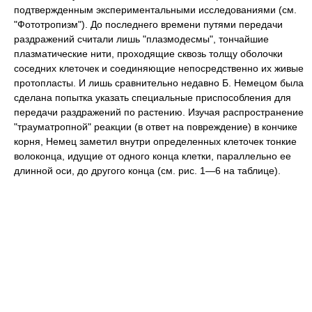
подтвержденным экспериментальными исследованиями (см.
"Фототропизм"). До последнего времени путями передачи
раздражений считали лишь "плазмодесмы", тончайшие
плазматические нити, проходящие сквозь толщу оболочки
соседних клеточек и соединяющие непосредственно их живые
протопласты. И лишь сравнительно недавно Б. Немецом была
сделана попытка указать специальные приспособления для
передачи раздражений по растению. Изучая распространение
"трауматропной" реакции (в ответ на повреждение) в кончике
корня, Немец заметил внутри определенных клеточек тонкие
волоконца, идущие от одного конца клетки, параллельно ее
длинной оси, до другого конца (см. рис. 1—6 на таблице).