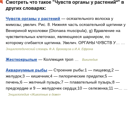
Смотреть что такое "Чувств органы у растений*" в
других словарях:
Чувств органы у растений
— осязательного волоска у
мимозы; увелич. Рис. 8. Нижняя часть осязательной щетинки у
Венериной мухоловки (Dionaea muscipula), g) Вдавление на
чувствительных клеточках, являющееся шарниром, по
которому сгибается щетинка. Увелич. ОРГАНЫ ЧУВСТВ У… …
Энциклопедический словарь Ф.А. Брокгауза и И.А. Ефрона
Жесткокрылые
— Коллекция троп …
Википедия
Аквариумные рыбы
— Строение рыбы:1 — пищевод;2 —
желудок;3 — кишечник;4 — пилорические придатки;5 —
печень;6 — желчный пузырь;7 — плавательный пузырь;8 —
предсердие и 9 — желудочек сердца;10 — селезенка;11 —… …
Энциклопедия «Животные в доме»