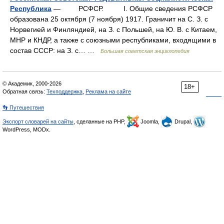
Республика
— РСФСР. I. Общие сведения РСФСР
образована 25 октября (7 ноября) 1917. Граничит на С. З. с
Норвегией и Финляндией, на З. с Польшей, на Ю. В. с Китаем,
МНР и КНДР, а также с союзными республиками, входящими в
состав СССР: на З. с… …
Большая советская энциклопедия
© Академик, 2000-2026
18+
Обратная связь:
Техподдержка
,
Реклама на сайте
👣 Путешествия
Экспорт словарей на сайты
, сделанные на PHP,
Joomla,
Drupal,
WordPress, MODx.