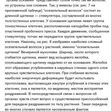
"органы осязания" представляют собой точно так же волоски,
но устроены они сложнее. Так, у мимозы (см. рис. 7 на
приложенной таблице) "осязательный волосок" состоит из
длинной щетинки — стимулятора, составленной из многих
толстостенных клеточек. У основания щетинки лежит группа
тонкостенных клеточек, расположенная наподобие пробки под
пластинкой пробочного пресса. Каждое движение, сообщенное
стимулятору, тотчас же передается группе чувствительных
клеточек. Наконец, на рис. 8 изображен наиболее сложный
осязательный волосок у растений, именно "осязательная
щетинка" Венериной мухоловки. Шарнир, около которого
сгибается щетинка, имеет вид кольцевого желобка,
опоясывающего щетинку недалеко от ее основания. Желобок
этот образован углублениями в наружных стенках одного слоя
крупных чувствительных клеточек. При сгибании волоска
наиболее энергичную деформацию будет испытывать
протоплазма, выстилающая изнутри углубления в стенках этих
клеточек; она и является, по-видимому, местом восприятия
раздражений. В непосредственной связи с вопросом об
органах чувств стоит вопрос о существовании приспособлений
для передачи раздражения по телу растения. Такая передача
во многих случаях является несомненным фактом,