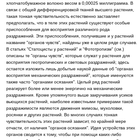
хлопчатобумажное волокно весом в 0,00025 миллиграмма. В
связи с общей дифференцировкой тканей высшего растения,
такая тонкая чувствительность естественно заставляет
предполагать, что в теле этих растений существуют особые
приспособления для восприятия различного рода
раздражений. Эти приспособления, получившие и у растений
название "органов чувств", найдены уже в целом ряде случаев.
В статьях "Статоцисты у растений" и "Фототропизм" (см.)
описаны те "органы чувств", которые служат у растения для
восприятия геотропических и световых раздражений; здесь
остается изложить лишь добытые наукой данные об "органах
восприятия механических раздражений", которые именуются
также часто "органами осязания". Целый ряд растений
реагирует более или менее энергично на механические
раздражения. Кроме упомянутого выше закручивания усиков
вьющихся растений, наиболее известными примерами такой
раздражимости являются движения мимозы, мухоловки,
росянки и других растений. Во многих случаях тонкая
чувствительность этих растений зависит, по крайней мере
отчасти, от наличия "органов осязания". Идея устройства этих
органов сводится к тому, чтобы при помощи каких-либо