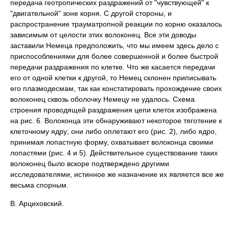
передача геотропических раздражений от "чувствующей" к
"двигательной" зоне корня. С другой стороны, и
распространение трауматропной реакции по корню оказалось
зависимым от целости этих волоконец. Все эти доводы
заставили Немеца предположить, что мы имеем здесь дело с
приспособлениями для более совершенной и более быстрой
передачи раздражения по клетке. Что же касается передачи
его от одной клетки к другой, то Немец склонен приписывать
его плазмодесмам, так как констатировать прохождение своих
волоконец сквозь оболочку Немецу не удалось. Схема
строения проводящей раздражения цепи клеток изображена
на рис. 6. Волоконца эти обнаруживают некоторое тяготение к
клеточному ядру; они либо оплетают его (рис. 2), либо ядро,
принимая лопастную форму, охватывает волоконца своими
лопастями (рис. 4 и 5). Действительное существование таких
волоконец было вскоре подтверждено другими
исследователями, истинное же назначение их является все же
весьма спорным.
В. Арциховский.