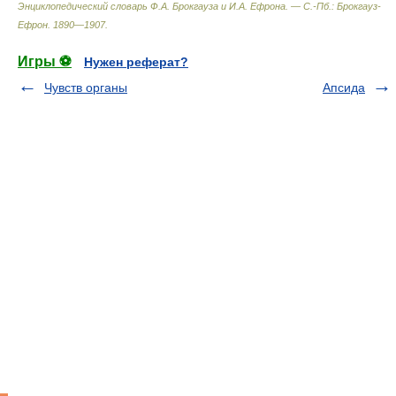
Энциклопедический словарь Ф.А. Брокгауза и И.А. Ефрона. — С.-Пб.: Брокгауз-
Ефрон
.
1890—1907
.
Игры ⚽
Нужен реферат?
Чувств органы
Апсида