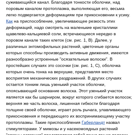
суживающийся канал. Благодаря тонкости оболочки, над
поровым каналом протоплазма, выполняющая его, весьма
легко подвергается деформациям при прикосновении к усику.
Как
на приспособление, увеличивающее резкость этих
деформаций, надо смотреть на маленькие кристаллики
щавелево-кальциевой соли, встречающиеся нередко в
поровом канале таких клеток (см. рис. 1,
В).
Далее, у
различных энтомофильных растений, цветочные органы
которых способны производить активные движения, имеются
разнообразно устроенные "осязательные волоски". В
простейших случаях это сосочки (см. рис. 1,
С),
оболочка
которых очень тонка на верхушке, представляя место
восприятия механических раздражений. В других случаях
остается тонким лишь узенький участок оболочки,
опоясывающий основание волоска. Этот узенький участок
является как бы шарниром, вокруг которого сгибается волосок;
верхняя же часть волоска, лишенная гибкости благодаря
толщине своей оболочки, играет роль рычага, улавливающего
прикосновения и передающего их воспринимающему участку
протоплазмы. Такие приспособления
Габерландт
назвал
стимуляторами. У мимозы и у насекомоядных растений