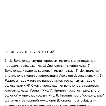
ОРГАНЫ ЧУВСТВ У РАСТЕНИЙ.
1—6. Волоконца внутри корневых клеточек, служащие для
передачи раздражения. 1) Две клетки из корня лука; 2)
Волоконца и ядро из корневой клетки тыквы; 3) Центральный
ряд клеточек корня у папоротника Aspidium decussatum; 4 и 5)
Разрезы ядер у того же папоротника; тесная связь ядер с
волоконцами; 6) Схема прохождения волоконец в корневых
клеточках лука. Увелич. Рис. 7. Нижняя часть "осязательного
волоска" у мимозы; увелич. Рис. 8. Нижняя часть "осязательной
щетинки у Венериной мухоловки (Dionaea muscipula), g —
вдавление на чувствительных клеточках, являющееся