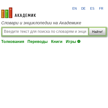
EN
DE
ES
FR
academic.ru
Словари и энциклопедии на Академике
Найти!
Толкования
Переводы
Книги
Игры ⚽