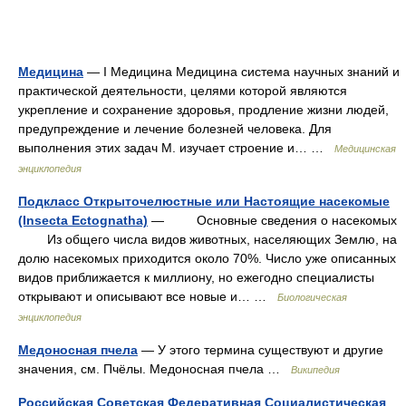
Медицина
— I Медицина Медицина система научных знаний и
практической деятельности, целями которой являются
укрепление и сохранение здоровья, продление жизни людей,
предупреждение и лечение болезней человека. Для
выполнения этих задач М. изучает строение и… …
Медицинская
энциклопедия
Подкласс Открыточелюстные или Настоящие насекомые
(Insectа Ectognatha)
— Основные сведения о насекомых
Из общего числа видов животных, населяющих Землю, на
долю насекомых приходится около 70%. Число уже описанных
видов приближается к миллиону, но ежегодно специалисты
открывают и описывают все новые и… …
Биологическая
энциклопедия
Медоносная пчела
— У этого термина существуют и другие
значения, см. Пчёлы. Медоносная пчела …
Википедия
Российская Советская Федеративная Социалистическая