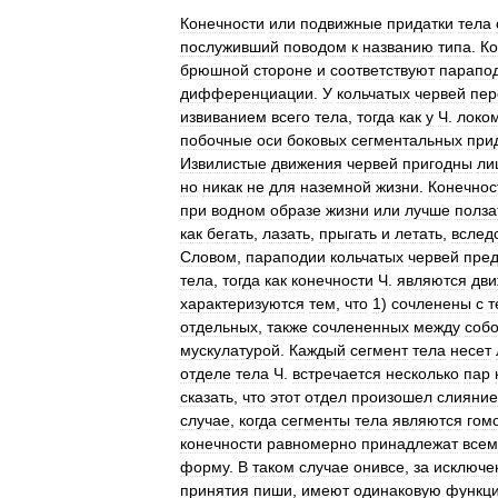
Конечности
или
подвижные
придатки
тела
послуживший
поводом
к
названию
типа
.
Ко
брюшной
стороне
и
соответствуют
парапо
дифференциации
.
У
кольчатых
червей
пер
извиванием
всего
тела
,
тогда
как
у
Ч
.
локо
побочные
оси
боковых
сегментальных
при
Извилистые
движения
червей
пригодны
ли
но
никак
не
для
наземной
жизни
.
Конечнос
при
водном
образе
жизни
или
лучше
полза
как
бегать
,
лазать
,
прыгать
и
летать
,
вслед
Словом
,
параподии
кольчатых
червей
пред
тела
,
тогда
как
конечности
Ч
.
являются
дв
характеризуются
тем
,
что
1
)
сочленены
с
т
отдельных
,
также
сочлененных
между
соб
мускулатурой
.
Каждый
сегмент
тела
несет
отделе
тела
Ч
.
встречается
несколько
пар
сказать
,
что
этот
отдел
произошел
слияни
случае
,
когда
сегменты
тела
являются
гом
конечности
равномерно
принадлежат
всем
форму
.
В
таком
случае
онивсе
,
за
исключе
принятия
пиши
,
имеют
одинаковую
функц