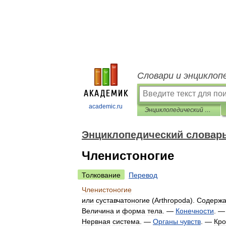
Словари и энциклоп
academic.ru
Энциклопедический словарь Ф.А. Брокгауза и И.А. Ефрона
Энциклопедический словарь 
Членистоногие
Толкование
Перевод
Членистоногие
или
суставчатоногие
(
Arthropoda
).
Содержа
Величина
и
форма
тела
. —
Конечности
. 
Нервная
система
. —
Органы
чувств
. —
Кро