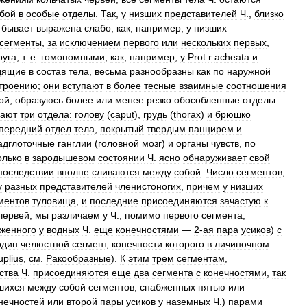
бой
в
особые
отделы
.
Так
,
у
низших
представителей
Ч
.,
близко
бывает
выражена
слабо
,
как
,
например
,
у
низших
сегменты
,
за
исключением
первого
или
нескольких
первых
,
руга
,
т
.
е
.
гомономными
,
как
,
например
,
у
Prot
r
acheata
и
дящие
в
состав
тела
,
весьма
разнообразны
как
по
наружной
троению
;
они
вступают
в
более
тесные
взаимные
соотношения
ой
,
образуюсь
более
или
менее
резко
обособленные
отделы
чают
три
отдела:
голову
(
caput
),
грудь
(
thorax
)
и
брюшко
передний
отдел
тела
,
покрытый
твердым
панцирем
и
адглоточные
ганглии
(
головной
мозг
)
и
органы
чувств
,
по
олько
в
зародышевом
состоянии
Ч
.
ясно
обнаруживает
свой
последствии
вполне
сливаются
между
собой
.
Число
сегментов
,
у
разных
представителей
членистоногих
,
причем
у
низших
ментов
туловища
,
и
последние
присоединяются
зачастую
к
червей
,
мы
различаем
у
Ч
.,
помимо
первого
сегмента
,
женного
у
водных
Ч
.
еще
конечностями
—
2
-
ая
пара
усиков
)
с
один
челюстной
сегмент
,
конечности
которого
в
личиночном
plius
,
см
.
Ракообразные
).
К
этим
трем
сегментам
,
ства
Ч
.
присоединяются
еще
два
сегмента
с
конечностями
,
так
шихся
между
собой
сегментов
,
снабженных
пятью
или
нечностей
или
второй
пары
усиков
у
наземных
Ч
.)
парами