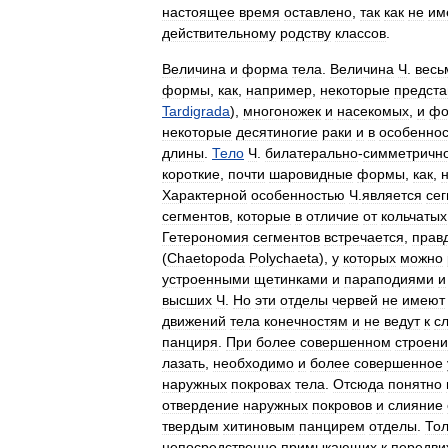
настоящее
время
оставлено
,
так
как
не
им
действительному
родству
классов
.
Величина
и
форма
тела
.
Величина
Ч
.
весь
формы
,
как
,
например
,
некоторые
предста
Tardigrada
),
многоножек
и
насекомых
,
и
ф
некоторые
десятиногие
раки
и
в
особеннос
длины
.
Тело
Ч
.
билатерально
-
симметричн
короткие
,
почти
шаровидные
формы
,
как
,
Характерной
особенностью
Ч
.
является
се
сегментов
,
которые
в
отличие
от
кольчатых
Гетерономия
сегментов
встречается
,
прав
(
Chaetopoda
Polychaeta
),
y
которых
можно
устроенными
щетинками
и
параподиями
и
высших
Ч
.
Но
эти
отделы
червей
не
имеют
движений
тела
конечностям
и
не
ведут
к
с
панциря
.
При
более
совершенном
строен
лазать
,
необходимо
и
более
совершенное
наружных
покровах
тела
.
Отсюда
понятно
отвердение
наружных
покровов
и
слияние
твердым
хитиновым
панцирем
отделы
.
Тол
непосредственно
примыкающих
к
передв