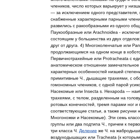
члеников
,
число
которых
варьирует
у
низш
—
за
исключением
одного
представителя
,
снабженные
характерными
парными
член
развились
с
ракообразными
из
одного
общ
Паукообразные
или
Arachnoidea
-
исключи
состоящим
у
большинства
из
двух
отделов
друг
от
друга
.
4
)
Многоколенчатые
или
Pan
продолжающимся
на
одном
конце
в
хобот
Первичнотрахейные
или
Protracheata
с
ед
анатомическом
отношении
замечательное
характерных
особенностей
низшей
степен
примитивные
Ч
.,
дышащие
трахеями
,
с
об
гомономных
члеников
,
с
одной
парой
усик
Насекомые
или
Insecta
s
.
Hexapoda
—
наи
трахеями
,
с
телом
,
разделенным
на
голову
ротовых
конечностей
,
тремя
парами
ног
и
соответствующие
статьи
,
а
также
рисунки
Многоножки
и
Насекомые
).
Эти
семь
класс
группы
или
два
подтипа
Ч
.,
причем
к
перв
три
класса
Ч
.
Деление
же
Ч
.
на
жабродыш
воздуходышащих
или
Tracheata
(
к
которым