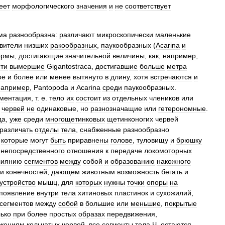
еет
морфологического
значения
и
не
соответствует
ма
разнообразна:
различают
микроскопически
маленькие
вители
низших
ракообразных
,
паукообразных
(
Acarina
и
ормы
,
достигающие
значительной
величины
,
как
,
например
,
ти
вымершие
Gigantostraca
,
достигавшие
больше
метра
ое
и
более
или
менее
вытянуто
в
длину
,
хотя
встречаются
и
например
,
Pantopoda
и
Acarina
среди
паукообразных
.
гментация
,
т
.
е
.
тело
их
состоит
из
отдельных
члеников
или
червей
не
одинаковые
,
но
разнозначащие
или
гетерономные
.
да
,
уже
среди
многощетинковых
щетинконогих
червей
различать
отделы
тела
,
снабженные
разнообразно
которые
могут
быть
приравнены
голове
,
туловищу
и
брюшку
непосредственного
отношения
к
передаче
локомоторных
лиянию
сегментов
между
собой
и
образованию
накожного
ии
конечностей
,
дающем
животным
возможность
бегать
и
устройство
мышц
,
для
которых
нужны
точки
опоры
на
появление
внутри
тела
хитиновых
пластинок
и
сухожилий
,
сегментов
между
собой
в
большие
или
меньшие
,
покрытые
ько
при
более
простых
образах
передвижения
,
ижениям
кольчатых
червей
,
все
сегменты
тела
Ч
.
остаются