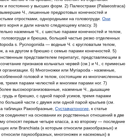
их
и
постоянно
у
высших
форм
.
2
)
Палеостраки
(
Palaeostraca
)
вымершие
Ч
.,
лишенные
предротовых
конечностей
и
истыми
отростками
,
однородными
на
головогруди
.
Они
его
корня
и
дали
начало
следующему
классу
.
3
)
тельно
наземные
Ч
.,
с
шестью
парами
конечностей
и
телом
,
:
головогруди
и
брюшка
,
большей
частью
резко
отделенных
topoda
s
.
Pycnogonida
—
водные
Ч
.
с
кругловатым
телом
,
ок
,
а
на
другом
в
брюшко
с
семью
парами
конечностей
.
5
)
инственным
представителем
перипатус
,
представляющим
в
сочетание
признаков
кольчатых
червей
(
см
.)
и
Ч
.,
с
примесью
и
организации
.
6
)
Многоножки
или
Myriapoda
-
наземные
,
особленной
головой
и
телом
,
состоящим
из
многочисленных
ов
,
тремя
парами
челюстей
и
многими
парами
ног
.
7
)
более
высокоорганизованные
,
наземные
Ч
.,
дышащие
,
грудь
и
брюшко
,
с
одной
парой
усиков
,
тремя
парами
по
большей
части
с
двумя
или
одной
парой
крыльев
(
см
.
на
таблицах
Ракообразные
,
Суставчатоногие
,
к
статье
ов
соединяют
на
основании
их
родственных
отношений
в
две
ому
относят
первые
четыре
класса
,
а
ко
второму
—
последние
ащих
или
Branchiata
(
к
которым
относили
ракообразных
)
и
относили
паукообразных
,
многоножек
и
насекомых
)
в