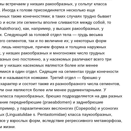
мы
встречаем
у
низших
ракообразных
,
у
сольпуг
класса
.
Иногда
к
голове
присоединяется
несколько
еще
енных
также
конечностями
;
в
таких
случаях
трудно
бывает
ю
и
если
эти
сегменты
вполне
сливаются
между
собой
,
то
halothorax
),
как
,
например
,
у
высших
ракообразных
,
у
х
.
Следующий
за
головой
отдел
тела
—
грудь
весьма
его
сегментов
,
так
и
по
величине
их
;
у
некоторых
форм
а
лишь
некоторые
,
причем
форма
и
толщина
наружных
к
,
у
низших
ракообразных
и
многоножек
число
грудных
азных
оно
постоянно
,
а
у
насекомых
различают
всего
три
ые
у
низших
насекомых
являются
более
или
менее
имися
в
один
отдел
.
Сидящие
на
сегментах
груди
конечности
я
и
называются
ножками
.
Третий
отдел
—
брюшко
у
характер
и
состоит
также
из
разнообразного
числа
сегментов
,
ли
они
являются
более
или
менее
рудиментарными
.
У
класса
паукообразных
,
брюшко
подразделяется
на
два
разных
ание
переднебрюшие
(
praeabdomen
)
и
заднебрюшие
апример
,
у
паразитических
веслоногих
(
Copepoda
)
и
усоногих
ых
(
Linguatulidae
s
.
Pentastomidae
)
класса
паукообразных
,
все
у
взрослых
форм
,
вследствие
регрессивного
метаморфоза
,
м
жизни
.