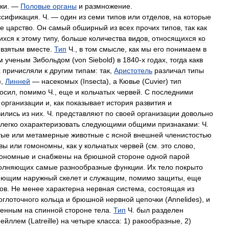
ки
. —
Половые
органы
и
размножение
.
ссификация
.
Ч
. —
один
из
семи
типов
или
отделов
,
на
которые
ое
царство
.
Он
самый
обширный
из
всех
прочих
типов
,
так
как
ихся
к
этому
типу
,
больше
количества
видов
,
относящихся
ко
,
взятым
вместе
.
Тип
Ч
.,
в
том
смысле
,
как
мы
его
понимаем
в
м
ученым
Зибольдом
(
von
Siebold
)
в
1840
-
х
годах
,
тогда
какв
х
причисляли
к
другим
типам:
так
,
Аристотель
различал
типы
),
Линней
—
насекомых
(
Insecta
),
а
Кювье
(
Cuvier
)
тип
осил
,
помимо
Ч
.,
еще
и
кольчатых
червей
.
С
последними
организации
и
,
как
показывает
история
развития
и
вились
из
них
.
Ч
.
представляют
по
своей
организации
довольно
легко
охарактеризовать
следующими
общими
признаками:
Ч
.
тые
или
метамерные
животные
с
ясной
внешней
членистостью
вы
или
гомономны
,
как
у
кольчатых
червей
(
см
.
это
слово
,
рономные
и
снабжены
на
брюшной
стороне
одной
парой
олняющих
самые
разнообразные
функции
.
Их
тело
покрыто
ляющим
наружный
скелет
и
служащим
,
помимо
защиты
,
еще
ов
.
Не
менее
характерна
нервная
система
,
состоящая
из
оглоточного
кольца
и
брюшной
нервной
цепочки
(
Annelides
),
и
женным
на
спинной
стороне
тела
.
Тип
Ч
.
был
разделен
рейллем
(
Latreille
)
на
четыре
класса:
1
)
ракообразные
,
2
)