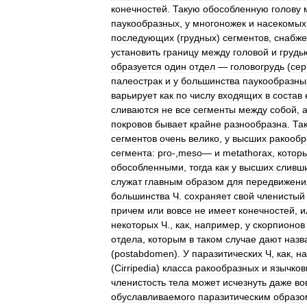
конечностей
.
Такую
обособленную
голову
паукообразных
,
у
многоножек
и
насекомых
последующих
(
грудных
)
сегментов
,
снабж
установить
границу
между
головой
и
грудь
образуется
один
отдел
—
головогрудь
(
cep
палеострак
и
у
большинства
паукообразны
варьирует
как
по
числу
входящих
в
состав
сливаются
не
все
сегменты
между
собой
,
покровов
бывает
крайне
разнообразна
.
Та
сегментов
очень
велико
,
у
высших
ракообр
сегмента:
pro
-,
meso
—
и
metathorax
,
котор
обособленными
,
тогда
как
у
высших
сливш
служат
главным
образом
для
передвижени
большинства
Ч
.
сохраняет
свой
членистый
причем
или
вовсе
не
имеет
конечностей
,
и
некоторых
Ч
.,
как
,
например
,
у
скорпионов
отдела
,
которым
в
таком
случае
дают
назв
(
postabdomen
).
У
паразитических
Ч
,
как
,
н
(
Cirripedia
)
класса
ракообразных
и
язычков
членистость
тела
может
исчезнуть
даже
во
обуславливаемого
паразитическим
образо