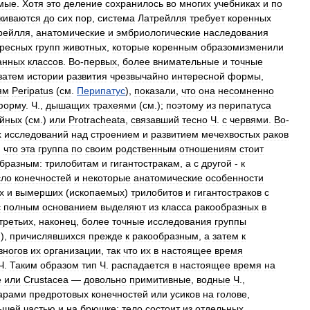
мые
.
Хотя
это
деление
сохранилось
во
многих
учебниках
и
по
живаются
до
сих
пор
,
система
Латрейлля
требует
коренных
рейлля
,
анатомические
и
эмбриологические
наследования
ересных
групп
животных
,
которые
коренным
образомизменили
анных
классов
.
Во
-
первых
,
более
внимательные
и
точные
затем
истории
развития
чрезвычайно
интересной
формы
,
ям
Peripatus
(
см
.
Перипатус
),
показали
,
что
она
несомненно
форму
.
Ч
.,
дышащих
трахеями
(
см
.);
поэтому
из
перипатуса
ейных
(
см
.)
или
Protracheata
,
связавший
тесно
Ч
.
с
червями
.
Во
-
х
исследований
над
строением
и
развитием
мечехвостых
раков
,
что
эта
группа
по
своим
родственным
отношениям
стоит
бразным:
трилобитам
и
гигантостракам
,
а
с
другой
-
к
сло
конечностей
и
некоторые
анатомические
особенности
х
и
вымерших
(
ископаемых
)
трилобитов
и
гигантостраков
с
с
полным
основанием
выделяют
из
класса
ракообразных
в
третьих
,
наконец
,
более
точные
исследования
группы
.),
причислявшихся
прежде
к
ракообразным
,
а
затем
к
зногов
их
организации
,
так
что
их
в
настоящее
время
Ч
.
Таким
образом
тип
Ч
.
распадается
в
настоящее
время
на
е
или
Crustacea
—
довольно
примитивные
,
водные
Ч
.,
арами
предротовых
конечностей
или
усиков
на
голове
,
ьшей
частью
и
на
брюшке
;
тело
состоит
из
отдельных