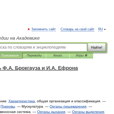
Запомнить сайт
Словарь на свой сайт
RU
едии на Академике
Найти!
Толкования
Переводы
Книги
Игры ⚽
Ф.А. Брокгауза и И.А. Ефрона
ние:
Характеристика
,
общая
организация
и
классификация
. —
—
Покровы
. —
Мускулатура
. —
Органы
пищеварения
. —
веносная
система
. —
Органы
дыхания
. —
Органы
выделения
.