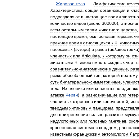
—
Жировое
тело
. —
Лимфатические
желез
Характеристика
,
общая
организация
и
кла
подразделяют
в
настоящее
время
животн
количество
видов
(
около
300000
),
относящ
всем
остальным
типам
животного
царства
настоящее
время
,
был
основан
германски
прежнее
время
относящихся
к
Ч
.
животны
насекомых
(
έντομα
)
и
раков
(
μαλακόστρακα
членистых
или
Articulata
,
к
которому
он
отн
животными
Ч
.
имеют
много
сходных
черт
в
сравнительно
-
анатомические
данные
,
раз
резко
обособленный
тип
,
который
поэтому
суть
билатерально
-
симметричные
,
членис
тела
.
Их
членики
или
сегменты
не
одинако
атакже
Черви
),
а
разнозначащие
или
гете
членистых
отростков
или
конечностей
,
исп
твердым
хитиновым
панцирем
,
представ
для
прикрепления
сильно
развитых
мускул
надглоточных
или
головных
ганглиев
,
окол
кровеносная
система
с
сердцем
,
располо
известным
французским
энтомологом
Лат