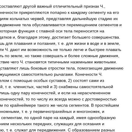
составляют
другой
важный
отличительный
признак
Ч
.,
нечности
прикрепляются
попарно
к
каждому
сегменту
на
его
диям
кольчатых
червей
,
представляя
дальнейшую
стадию
их
едвижение
тела
обуславливается
перемещением
сегментов
и
моторная
функция
с
главной
оси
тела
переносится
на
датков
и
,
благодаря
этому
,
достигает
большего
совершенства
.
шь
для
плавания
и
ползания
,
т
.
е
.
для
жизни
в
воде
и
в
земле
,
ти
Ч
.
дают
им
возможность
не
только
легче
и
быстрее
плавать
ть
по
земле
,
но
также
совершать
и
более
сложные
движения
,
ствие
чего
Ч
.
становятся
типичными
наземными
животными
.
ставляют
лишь
боковые
отростки
тела
,
помогающие
движению
ижущимися
самостоятельно
рычагами
.
Конечности
Ч
.
елом
с
помощью
особых
суставов
,
2
)
состоят
сами
из
ой
,
т
.
е
.
членистых
,
частей
и
3
)
снабжены
самостоятельной
лишь
одну
пару
конечностей
,
и
если
на
нерасчлененном
конечностей
,
то
по
числу
их
всегда
можно
с
достоверностью
ем
по
крайнеймере
такого
же
числа
сегментов
.
В
простейшем
ономными
,
т
.
е
.
у
первичнотрахейных
и
многоножек
,
и
сегментам
,
по
одной
паре
на
каждый
,
имея
однообразную
нием
нескольких
передних
,
служащих
для
осязания
и
ию
,
т
.
е
.
служат
для
передвижения
.
С
образованием
разных