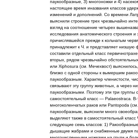
паукообразные
,
3
)
многоножки
и
4
)
насеко
настоящее
время
иназвания
классов
удер
изменений
и
дополнений
.
Со
времени
Лат
выяснили
строение
трех
чрезвычайно
инт
взгляд
на
соотношение
четырех
вышеназв
исследования
анатомического
строения
и
причислявшейся
прежде
к
кольчатым
черв
принадлежит
к
Ч
.
и
представляет
низшую
составили
отдельный
класс
первичнотрах
вторых
,
рядом
чрезвычайно
обстоятельны
или
Xiphosura
(
см
.
Мечехвост
)
выяснилось
близко
с
одной
стороны
к
вымершим
ракоо
паукообразным
.
Характер
членистости
,
чи
связывают
эту
группу
животных
,
а
через
ни
паукообразными
.
Поэтому
эти
три
группы
самостоятельный
класс
—
Palaeostraca
.
В
-
многоколенчатых
раков
или
Pantopoda
(
см
паукообразным
,
выяснили
много
своеобра
выделяют
также
в
самостоятельный
класс
следующие
семь
классов:
1
)
Ракообразны
дышащие
жабрами
и
снабженные
двумя
п
многочисленными
ножками
на
груди
и
бол