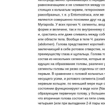
равнозначащими
и
не
сливаются
между
со
стоящих
к
кольчатым
червям
,
гетерономия
ракообразных
,
т
.
е
.
y
Entomostraca
,
или
же
являются
совершенно
похожими
друг
на
д
Myriapoda
.
У
всех
прочих
Ч
.
сегменты
,
вхо
форме
и
величине
,
так
и
по
внутреннему
с
и
,
срастаясь
или
даже
сливаясь
между
соб
или
области
тела
.
Вообще
в
теле
Ч
.
разли
(
abdomen
).
Голова
представляет
короткий
заключающий
в
себе
ротовое
отверстие
,
н
преимуществу
глаза
и
щупальца
.
Голова
т
состав
из
нескольких
сегментов
,
которые
в
идущих
на
образование
головы
,
различно
сегменты
головы
не
резко
отделены
от
сег
первым
.
В
сравнении
с
головой
кольчатых
несущего
усики
,
и
ротового
сегмента
(
снаб
нервным
кольцом
,
по
меньшей
мере
еще
состоянии
функционируют
в
виде
ноги
(
Nau
образующим
первичную
голову
,
у
большин
что
вторичная
голова
состоит
из
пяти
слив
четырьмя
(
или
при
выпадении
2
-
й
пары
ко