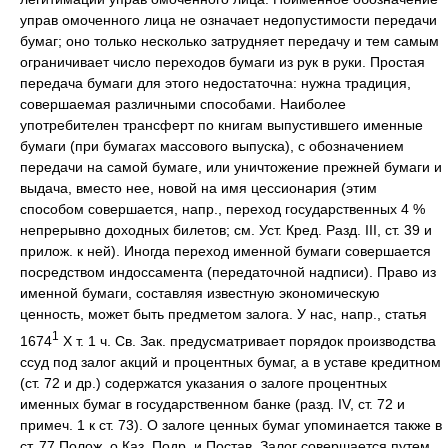
управ омоченного лица не означает недопустимости передачи
бумаг; оно только несколько затрудняет передачу и тем самым
ограничивает число переходов бумаги из рук в руки. Простая
передача бумаги для этого недостаточна: нужна традиция,
совершаемая различными способами. Наиболее
употребителен трансферт по книгам выпустившего именные
бумаги (при бумагах массового выпуска), с обозначением
передачи на самой бумаге, или уничтожение прежней бумаги и
выдача, вместо нее, новой на имя цессионария (этим
способом совершается, напр., переход государственных 4 %
непрерывно доходных билетов; см. Уст. Кред. Разд. III, ст. 39 и
прилож. к ней). Иногда переход именной бумаги совершается
посредством индоссамента (передаточной надписи). Право из
именной бумаги, составляя известную экономическую
ценность, может быть предметом залога. У нас, напр., статья
1
1674
Х т. 1 ч. Св. Зак. предусматривает порядок производства
ссуд под залог акций и процентных бумаг, а в уставе кредитном
(ст. 72 и др.) содержатся указания о залоге процентных
именных бумаг в государственном банке (разд. IV, ст. 72 и
примеч. 1 к ст. 73). О залоге ценных бумаг упоминается также в
ст. 77 Полож. о Каз. Подр. и Постав. Залог совершается путем