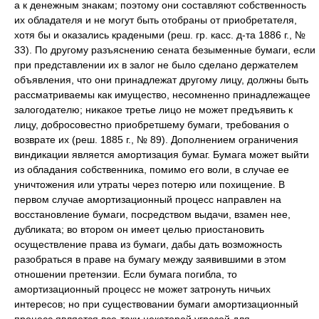
а к денежным знакам; поэтому они составляют собственность
их обладателя и не могут быть отобраны от приобретателя,
хотя бы и оказались крадеными (реш. гр. касс. д-та 1886 г., №
33). По другому разъяснению сената безыменные бумаги, если
при представлении их в залог не было сделано держателем
объявления, что они принадлежат другому лицу, должны быть
рассматриваемы как имущество, несомненно принадлежащее
залогодателю; никакое третье лицо не может предъявить к
лицу, добросовестно приобретшему бумаги, требования о
возврате их (реш. 1885 г., № 89). Дополнением ограничения
виндикации является амортизация бумаг. Бумага может выйти
из обладания собственника, помимо его воли, в случае ее
уничтожения или утраты через потерю или похищение. В
первом случае амортизационный процесс направлен на
восстановление бумаги, посредством выдачи, взамен нее,
дубликата; во втором он имеет целью приостановить
осуществление права из бумаги, дабы дать возможность
разобраться в праве на бумагу между заявившими в этом
отношении претензии. Если бумага погибла, то
амортизационный процесс не может затронуть ничьих
интересов; но при существовании бумаги амортизационный
процесс является все-таки некоторой угрозой для