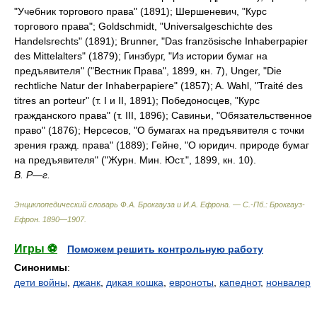
"Учебник торгового права" (1891); Шершеневич, "Курс
торгового права"; Goldschmidt, "Universalgeschichte des
Handelsrechts" (1891); Brunner, "Das französische Inhaberpapier
des Mittelalters" (1879); Гинзбург, "Из истории бумаг на
предъявителя" ("Вестник Права", 1899, кн. 7), Unger, "Die
rechtliche Natur der Inhaberpapiere" (1857); A. Wahl, "Traité des
titres an porteur" (т. I и II, 1891); Победоносцев, "Курс
гражданского права" (т. III, 1896); Савиньи, "Обязательственное
право" (1876); Нерсесов, "О бумагах на предъявителя с точки
зрения гражд. права" (1889); Гейне, "О юридич. природе бумаг
на предъявителя" ("Журн. Мин. Юст.", 1899, кн. 10).
В. Р—г.
Энциклопедический словарь Ф.А. Брокгауза и И.А. Ефрона. — С.-Пб.: Брокгауз-
Ефрон
.
1890—1907
.
Игры ⚽
Поможем решить контрольную работу
Синонимы
:
дети войны
,
джанк
,
дикая кошка
,
евроноты
,
капеднот
,
нонвалер