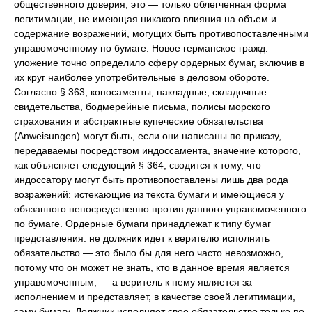
общественного доверия; это — только облегченная форма
легитимации, не имеющая никакого влияния на объем и
содержание возражений, могущих быть противопоставленными
управомоченному по бумаге. Новое германское гражд.
уложение точно определило сферу ордерных бумаг, включив в
их круг наиболее употребительные в деловом обороте.
Согласно § 363, коносаменты, накладные, складочные
свидетельства, бодмерейные письма, полисы морского
страхования и абстрактные купеческие обязательства
(Anweisungen) могут быть, если они написаны по приказу,
передаваемы посредством индоссамента, значение которого,
как объясняет следующий § 364, сводится к тому, что
индоссатору могут быть противопоставлены лишь два рода
возражений: истекающие из текста бумаги и имеющиеся у
обязанного непосредственно против данного управомоченного
по бумаге. Ордерные бумаги принадлежат к типу бумаг
представления: не должник идет к верителю исполнить
обязательство — это было бы для него часто невозможно,
потому что он может не знать, кто в данное время является
управомоченным, — а веритель к нему является за
исполнением и представляет, в качестве своей легитимации,
саму бумагу. Должник исполняет свое обязательство только по