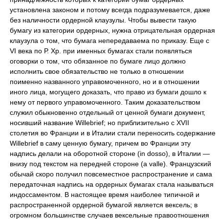
установлена законом и потому всегда подразумевается, даже
без наличности ордерной клаузулы. Чтобы вывести такую
бумагу из категории ордерных, нужна отрицательная ордерная
клаузула о том, что бумага непередаваема по приказу. Еще с
VI века по Р. Хр. при именных бумагах стали появляться
оговорки о том, что обязанное по бумаге лицо должно
исполнить свое обязательство не только в отношении
поименно названного управомоченного, но и в отношении
иного лица, могущего доказать, что право из бумаги дошло к
нему от первого управомоченного. Таким доказательством
служил обыкновенно отдельный от ценной бумаги документ,
носивший название Willebrief; но приблизительно с XVII
столетия во Франции и в Италии стали переносить содержание
Willebrief в саму ценную бумагу, причем во Франции эту
надпись делали на оборотной стороне (in dosso), в Италии —
внизу под текстом на передней стороне (a valle). Французский
обычай скоро получил повсеместное распространение и сама
передаточная надпись на ордерных бумагах стала называться
индоссаментом. В настоящее время наиболее типичной и
распространенной ордерной бумагой является вексель; в
огромном большинстве случаев вексельные правоотношения