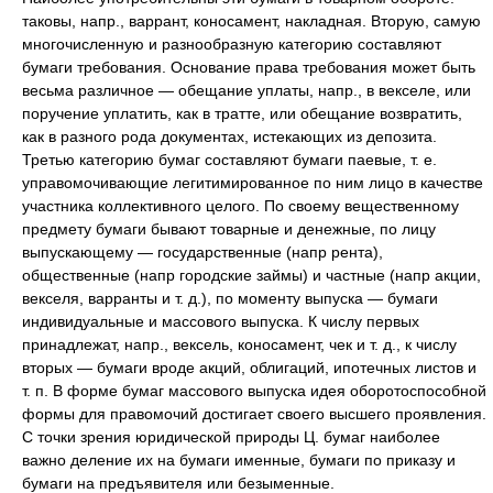
таковы, напр., варрант, коносамент, накладная. Вторую, самую
многочисленную и разнообразную категорию составляют
бумаги требования. Основание права требования может быть
весьма различное — обещание уплаты, напр., в векселе, или
поручение уплатить, как в тратте, или обещание возвратить,
как в разного рода документах, истекающих из депозита.
Третью категорию бумаг составляют бумаги паевые, т. е.
управомочивающие легитимированное по ним лицо в качестве
участника коллективного целого. По своему вещественному
предмету бумаги бывают товарные и денежные, по лицу
выпускающему — государственные (напр рента),
общественные (напр городские займы) и частные (напр акции,
векселя, варранты и т. д.), по моменту выпуска — бумаги
индивидуальные и массового выпуска. К числу первых
принадлежат, напр., вексель, коносамент, чек и т. д., к числу
вторых — бумаги вроде акций, облигаций, ипотечных листов и
т. п. В форме бумаг массового выпуска идея оборотоспособной
формы для правомочий достигает своего высшего проявления.
С точки зрения юридической природы Ц. бумаг наиболее
важно деление их на бумаги именные, бумаги по приказу и
бумаги на предъявителя или безыменные.