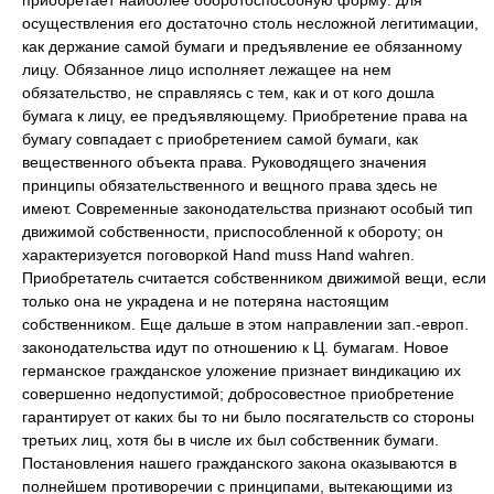
осуществления его достаточно столь несложной легитимации,
как держание самой бумаги и предъявление ее обязанному
лицу. Обязанное лицо исполняет лежащее на нем
обязательство, не справляясь с тем, как и от кого дошла
бумага к лицу, ее предъявляющему. Приобретение права на
бумагу совпадает с приобретением самой бумаги, как
вещественного объекта права. Руководящего значения
принципы обязательственного и вещного права здесь не
имеют. Современные законодательства признают особый тип
движимой собственности, приспособленной к обороту; он
характеризуется поговоркой Hand muss Hand wahren.
Приобретатель считается собственником движимой вещи, если
только она не украдена и не потеряна настоящим
собственником. Еще дальше в этом направлении зап.-европ.
законодательства идут по отношению к Ц. бумагам. Новое
германское гражданское уложение признает виндикацию их
совершенно недопустимой; добросовестное приобретение
гарантирует от каких бы то ни было посягательств со стороны
третьих лиц, хотя бы в числе их был собственник бумаги.
Постановления нашего гражданского закона оказываются в
полнейшем противоречии с принципами, вытекающими из