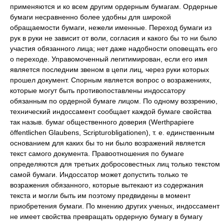
применяются и ко всем другим ордерным бумагам. Ордерные
бумаги несравненно более удобны для широкой
обращаемости бумаги, нежели именные. Переход бумаги из
рук в руки не зависит от воли, согласия и какого бы то ни было
участия обязанного лица; нет даже надобности оповещать его
о переходе. Управомоченный легитимирован, если его имя
является последним звеном в цепи лиц, через руки которых
прошел документ. Спорным является вопрос о возражениях,
которые могут быть противопоставлены индоссатору
обязанным по ордерной бумаге лицом. По одному воззрению,
технический индоссамент сообщает каждой бумаге свойства
так назыв. бумаг общественного доверия (Werthpapiere
öffentlichen Glaubens, Scripturobligationen), т. е. единственным
основанием для каких бы то ни было возражений является
текст самого документа. Правоотношения по бумаге
определяются для третьих добросовестных лиц только текстом
самой бумаги. Индоссатор может допустить только те
возражения обязанного, которые вытекают из содержания
текста и могли быть им поэтому предвидены в момент
приобретения бумаги. По мнению других ученых, индоссамент
не имеет свойства превращать ордерную бумагу в бумагу