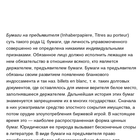
Бумаги на предьявителя
(Inhaberpapiere, Titres au porteur)
суть такого рода Ц. бумаги, где личность управомоченного
совершенно не определена никакими индивидуальными
признаками. Обязанное лицо должно исполнить лежащее на
нем обязательство в отношении всякого, кто является
держателем, предъявителем бумаги. Бумаги на предъявителя
обязаны своим развитием появлению бланкового
индоссамента и так наз. billets en blanc, т. е. таких долговых
документов, где оставлялось для имени верителя белое место,
заполнявшееся держателем. Дальнейшая история этих бумаг
знаменуется запрещением их в многих государствах. Сначала
в них усматривали средство злостного сокрытия имущества, а
потом орудие злоупотребления биржевой игрой. В настоящее
время это — наиболее распространенная форма ценных
бумаг. Юридическая ее природа вызывает бесконечные споры
в литературе. В виде бумаги на предъявителя право
приобретает наиболее оборотоспособную форму: для