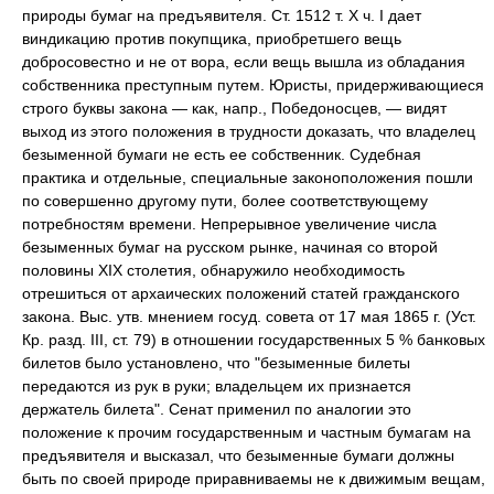
природы бумаг на предъявителя. Ст. 1512 т. Х ч. I дает
виндикацию против покупщика, приобретшего вещь
добросовестно и не от вора, если вещь вышла из обладания
собственника преступным путем. Юристы, придерживающиеся
строго буквы закона — как, напр., Победоносцев, — видят
выход из этого положения в трудности доказать, что владелец
безыменной бумаги не есть ее собственник. Судебная
практика и отдельные, специальные законоположения пошли
по совершенно другому пути, более соответствующему
потребностям времени. Непрерывное увеличение числа
безыменных бумаг на русском рынке, начиная со второй
половины XIX столетия, обнаружило необходимость
отрешиться от архаических положений статей гражданского
закона. Выс. утв. мнением госуд. совета от 17 мая 1865 г. (Уст.
Кр. разд. III, ст. 79) в отношении государственных 5 % банковых
билетов было установлено, что "безыменные билеты
передаются из рук в руки; владельцем их признается
держатель билета". Сенат применил по аналогии это
положение к прочим государственным и частным бумагам на
предъявителя и высказал, что безыменные бумаги должны
быть по своей природе приравниваемы не к движимым вещам,