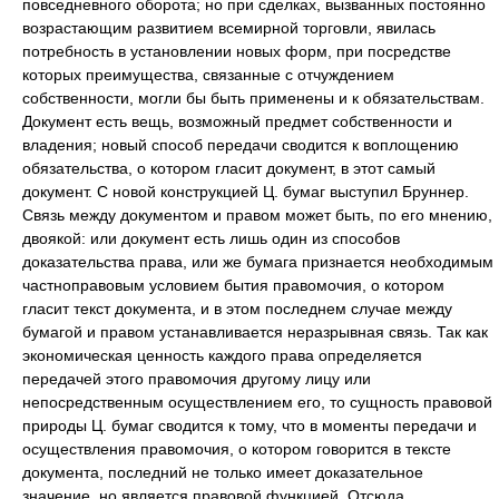
повседневного оборота; но при сделках, вызванных постоянно
возрастающим развитием всемирной торговли, явилась
потребность в установлении новых форм, при посредстве
которых преимущества, связанные с отчуждением
собственности, могли бы быть применены и к обязательствам.
Документ есть вещь, возможный предмет собственности и
владения; новый способ передачи сводится к воплощению
обязательства, о котором гласит документ, в этот самый
документ. С новой конструкцией Ц. бумаг выступил Бруннер.
Связь между документом и правом может быть, по его мнению,
двоякой: или документ есть лишь один из способов
доказательства права, или же бумага признается необходимым
частноправовым условием бытия правомочия, о котором
гласит текст документа, и в этом последнем случае между
бумагой и правом устанавливается неразрывная связь. Так как
экономическая ценность каждого права определяется
передачей этого правомочия другому лицу или
непосредственным осуществлением его, то сущность правовой
природы Ц. бумаг сводится к тому, что в моменты передачи и
осуществления правомочия, о котором говорится в тексте
документа, последний не только имеет доказательное
значение, но является правовой функцией. Отсюда