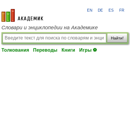
EN
DE
ES
FR
academic.ru
Словари и энциклопедии на Академике
Найти!
Толкования
Переводы
Книги
Игры ⚽