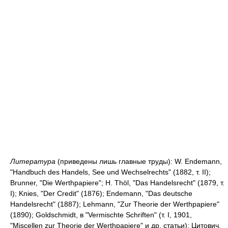
Литература
(приведены лишь главные труды): W. Endemann,
"Handbuch des Handels, See und Wechselrechts" (1882, т. II);
Brunner, "Die Werthpapiere"; H. Thöl, "Das Handelsrecht" (1879, т.
I); Knies, "Der Credit" (1876); Endemann, "Das deutsche
Handelsrecht" (1887); Lehmann, "Zur Theorie der Werthpapiere"
(1890); Goldschmidt, в "Vermischte Schriften" (т. I, 1901,
"Miscellen zur Theorie der Werthpapiere" и др. статьи); Цитович,