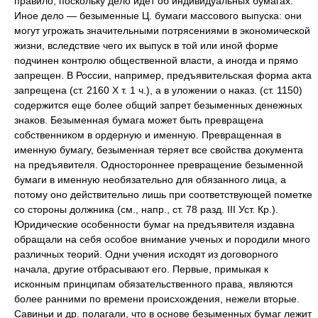
правило, поскольку дело идет об индивидуальных бумагах.
Иное дело — безыменные Ц. бумаги массового выпуска: они
могут угрожать значительными потрясениями в экономической
жизни, вследствие чего их выпуск в той или иной форме
подчинен контролю общественной власти, а иногда и прямо
запрещен. В России, например, предъявительская форма акта
запрещена (ст. 2160 Х т. 1 ч.), а в уложении о наказ. (ст. 1150)
содержится еще более общий запрет безыменных денежных
знаков. Безыменная бумага может быть превращена
собственником в ордерную и именную. Превращенная в
именную бумагу, безыменная теряет все свойства документа
на предъявителя. Одностороннее превращение безыменной
бумаги в именную необязательно для обязанного лица, а
потому оно действительно лишь при соответствующей пометке
со стороны должника (см., напр., ст. 78 разд. III Уст. Кр.).
Юридические особенности бумаг на предъявителя издавна
обращали на себя особое внимание ученых и породили много
различных теорий. Одни учения исходят из договорного
начала, другие отбрасывают его. Первые, примыкая к
исконным принципам обязательственного права, являются
более ранними по времени происхождения, нежели вторые.
Савиньи и др. полагали, что в основе безыменных бумаг лежит