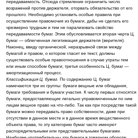
передаваемость. Отсюда стремление ограничить число
возражений против держателя, оторвать обязательство от его
прошлого. Необходимо установить особые правила при
осуществлении правомочия из бумаги, дабы не сделать его
чрезмерно трудным и тем не парализовать свойство
передаваемости бумаг. Этим обусловливается вторая черта Ц.
бумаг — облегченная легитимация держателя (верителя).
Наконец, ввиду органической, неразрывной связи между
бумагой и правом, о котором гласит ее текст, должны
существовать особые правоотношения в случае утраты тем
или иным способом бумаги; третья особенность Ц. бумаг —
амортизационный процесс.
Классификация Ц. бумаг.
По содержанию Ц. бумаг
намечаются три их группы: бумаги вещные или обладания,
бумаги требования и бумаги участия. К числу первых относятся
бумаги, предоставляющие легально управомоченным по ним
лицам вещное право на что-либо. Так как при посредстве такой
бумаги можно передавать право собственности, даже при
отсутствии в данном месте и в данное время вещественного
объекта права, то эту категорию бумаг часто именуют
распорядительными или представительными бумагами.
Наиболее употребительны эти бумаги в товарном обороте: