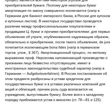
приобретателей бумаги. Поэтому для некоторых бумаг
амортизация по закону совершенно исключается (напр в
Германии для банкнот имперского банка, в России для купонов
и купонных листов). В некоторых государствах проводится
различие между профессиональными покупателями и
продавцами Ц. бумаг и прочими приобретателями: для первых
объявление об утрате, опубликованное надлежащим образом,
обязательно и приобретение, после такого объявления, de jure
почитается исключающим bona fides (напр в германском
торгов. улож., § 367). Амортизационный процесс, по меткому
выражению проф. Нерсесова напоминающий производство о
признании лица безвестно отсутствующим, имеет в
иностранных законодательствах судебный характер (напр в
Германии — Aufgebotsverfahren). В России постановления об
этом предмете разбросаны в уставе кредитном для
государственных бумаг и в уставах различных компаний для
акций и облигаций, причем роль суда возлагается на
учреждение, выпустившее бумагу. Более всего к западному
порядку приближается устав о векселях (ст. 78—81 и 125).