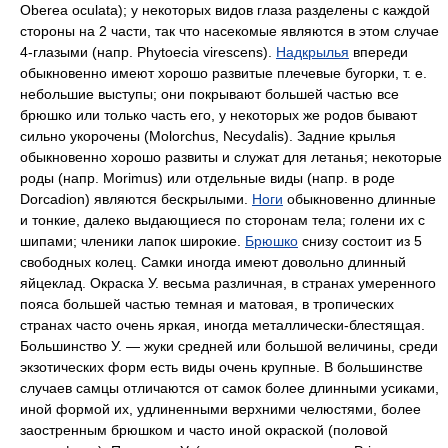
Oberea oculata); y некоторых видов глаза разделены с каждой
стороны на 2 части, так что насекомые являются в этом случае
4-глазыми (напр. Рhytoecia virescens).
Надкрылья
впереди
обыкновенно имеют хорошо развитые плечевые бугорки, т. е.
небольшие выступы; они покрывают большей частью все
брюшко или только часть его, у некоторых же родов бывают
сильно укорочены (Molorchus, Necydalis). Задние крылья
обыкновенно хорошо развиты и служат для летанья; некоторые
роды (напр. Morimus) или отдельные виды (напр. в роде
Dorcadion) являются бескрылыми.
Ноги
обыкновенно длинные
и тонкие, далеко выдающиеся по сторонам тела; голени их с
шипами; членики лапок широкие.
Брюшко
снизу состоит из 5
свободных колец. Самки иногда имеют довольно длинный
яйцеклад. Окраска У. весьма различная, в странах умеренного
пояса большей частью темная и матовая, в тропических
странах часто очень яркая, иногда металлически-блестящая.
Большинство У. — жуки средней или большой величины, среди
экзотических форм есть виды очень крупные. В большинстве
случаев самцы отличаются от самок более длинными усиками,
иной формой их, удлиненными верхними челюстями, более
заостренным брюшком и часто иной окраской (половой