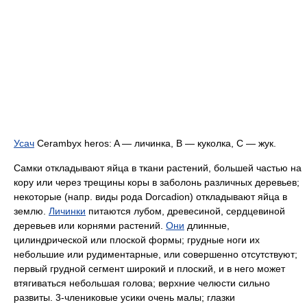
Усач
Cerambyx heros:
A
— личинка,
B
— куколка,
C
— жук.
Самки откладывают яйца в ткани растений, большей частью на
кору или через трещины коры в заболонь различных деревьев;
некоторые (напр. виды рода Dorcadion) откладывают яйца в
землю.
Личинки
питаются лубом, древесиной, сердцевиной
деревьев или корнями растений.
Они
длинные,
цилиндрической или плоской формы;
грудные ноги их
небольшие или рудиментарные, или совершенно отсутствуют;
первый грудной сегмент широкий и плоский, и в него может
втягиваться небольшая голова;
верхние челюсти сильно
развиты. 3-члениковые усики очень малы; глазки