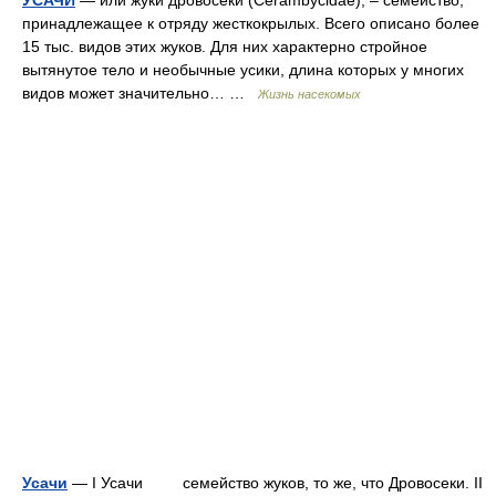
УСАЧИ
— или жуки дровосеки (Cerambycidae), – семейство,
принадлежащее к отряду жесткокрылых. Всего описано более
15 тыс. видов этих жуков. Для них характерно стройное
вытянутое тело и необычные усики, длина которых у многих
видов может значительно… …
Жизнь насекомых
Усачи
— I Усачи семейство жуков, то же, что Дровосеки. II