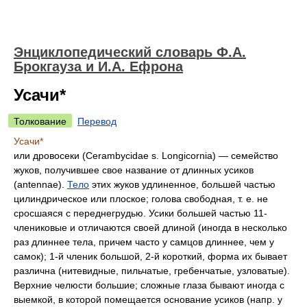
Энциклопедический словарь Ф.А.
Брокгауза и И.А. Ефрона
Усачи*
Толкование
Перевод
Усачи*
или
дровосеки
(Cerambycidae s. Longicornia) — семейство
жуков, получившее свое название от длинных усиков
(antennае).
Тело
этих жуков удлиненное, большей частью
цилиндрическое или плоское; голова свободная, т. е. не
сросшаяся с переднегрудью. Усики большей частью 11-
члениковые и отличаются своей длиной (иногда в несколько
раз длиннее тела, причем часто у самцов длиннее, чем у
самок); 1-й членик большой, 2-й короткий, форма их бывает
различна (нитевидные, пильчатые, гребенчатые, узловатые).
Верхние челюсти большие; сложные глаза бывают иногда с
выемкой, в которой помещается основание усиков (напр. у