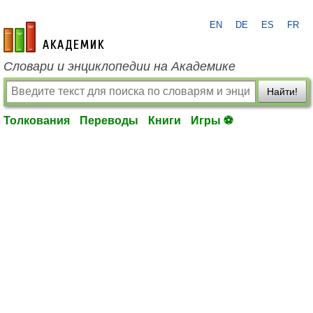
EN
DE
ES
FR
academic.ru
Словари и энциклопедии на Академике
Найти!
Толкования
Переводы
Книги
Игры ⚽