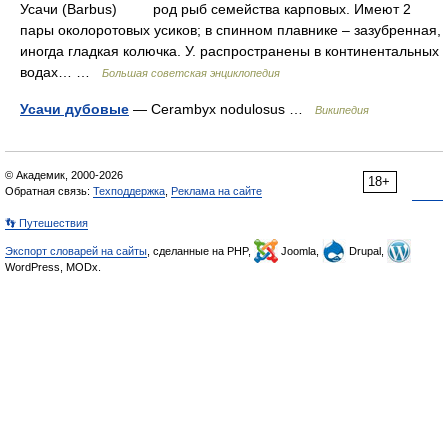
Усачи (Barbus) род рыб семейства карповых. Имеют 2
пары околоротовых усиков; в спинном плавнике – зазубренная,
иногда гладкая колючка. У. распространены в континентальных
водах… …
Большая советская энциклопедия
Усачи дубовые
— Cerambyx nodulosus …
Википедия
© Академик, 2000-2026
18+
Обратная связь:
Техподдержка
,
Реклама на сайте
👣 Путешествия
Экспорт словарей на сайты
, сделанные на PHP,
Joomla,
Drupal,
WordPress, MODx.