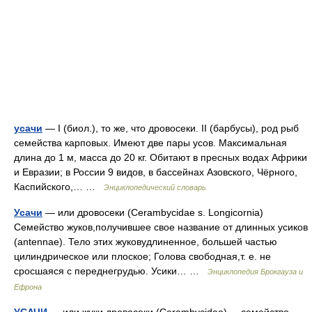
усачи
— I (биол.), то же, что дровосеки. II (барбусы), род рыб
семейства карповых. Имеют две пары усов. Максимальная
длина до 1 м, масса до 20 кг. Обитают в пресных водах Африки
и Евразии; в России 9 видов, в бассейнах Азовского, Чёрного,
Каспийского,… …
Энциклопедический словарь
Усачи
— или дровосеки (Cerambycidae s. Longicornia)
Семейство жуков,получившее свое название от длинных усиков
(antennae). Тело этих жуковудлиненное, большей частью
цилиндрическое или плоское; Голова свободная,т. е. не
сросшаяся с переднегрудью. Усики… …
Энциклопедия Брокгауза и
Ефрона