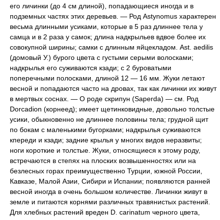
его личинки (до 4 см длиной), попадающиеся иногда и в
подземных частях этих деревьев. — Род Astynomus характерен
весьма длинными усиками, которые в 5 раз длиннее тела у
самца и в 2 раза у самок; длина надкрыльев вдвое более их
совокупной ширины; самки с длинным яйцекладом. Ast. aedilis
(домовый У.) бурого цвета с густыми серыми волосками;
надкрылья его суживаются кзади; с 2 буроватыми
поперечными полосками, длиной 12 — 16 мм. Жуки летают
весной и попадаются часто на дровах, так как личинки их живут
в мертвых соснах. — О роде скрипун (Saperda) — см. Род
Dorcadion (корнеед); имеет щетинковидные, довольно толстые
усики, обыкновенно не длиннее половины тела; грудной щит
по бокам с маленькими бугорками; надкрылья суживаются
кпереди и кзади; задние крылья у многих видов неразвиты;
ноги короткие и толстые. Жуки, относящиеся к этому роду,
встречаются в степях на плоских возвышенностях или на
безлесных горах преимущественно Турции, южной России,
Кавказе, Малой Азии, Сибири и Испании; появляются ранней
весной иногда в очень большом количестве. Личинки живут в
земле и питаются корнями различных травянистых растений.
Для хлебных растений вреден D. carinatum черного цвета,