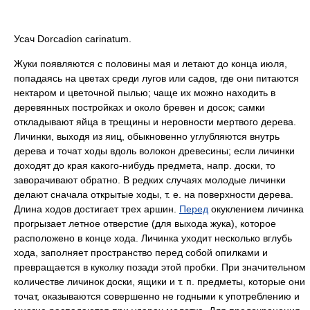
Усач Dorcadion carinatum.
Жуки появляются с половины мая и летают до конца июля,
попадаясь на цветах среди лугов или садов, где они питаются
нектаром и цветочной пылью; чаще их можно находить в
деревянных постройках и около бревен и досок; самки
откладывают яйца в трещины и неровности мертвого дерева.
Личинки, выходя из яиц, обыкновенно углубляются внутрь
дерева и точат ходы вдоль волокон древесины; если личинки
доходят до края какого-нибудь предмета, напр. доски, то
заворачивают обратно. В редких случаях молодые личинки
делают сначала открытые ходы, т. е. на поверхности дерева.
Длина ходов достигает трех аршин.
Перед
окуклением личинка
прогрызает летное отверстие (для выхода жука), которое
расположено в конце хода. Личинка уходит несколько вглубь
хода, заполняет пространство перед собой опилками и
превращается в куколку позади этой пробки. При значительном
количестве личинок доски, ящики и т. п. предметы, которые они
точат, оказываются совершенно не годными к употреблению и