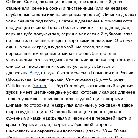
Сибири. Самки, летающие в июне, откладывают яйца на
старые ели, реже на сосны и лиственницы (или на недавно
срубленные стволы или на здоровые деревья). Личинки делают
ходы сначала под корой, а затем в древесине и окукливаются
следующей весной. Голова белых личинок — сердцевидная,
верхняя губа полукруглая, верхние челюсти с 2 зубцами, глаз
нет, все тело личинок покрыто короткими волосками. Этот жук
один из самых вредных для хвойных лесов, так как
пораженные им деревья отмирают очень быстро; для
уничтожения его выкладываются ловчие деревья, кора которых
сжигается, пока личинки еще не успели углубиться в
древесину.
Вред
от жука был замечаем в Германии и в России
(Московская, Владимирская, Симбирская губ.). — О роде
Callidium см.
Хитрец
. — Род Cerambyx, заключающий крупных
жуков, имеет щетинковидные усики, которые у самцов длиннее
тела, а у самок — длиною с тело; грудной щит с острыми
шипами по сторонам, надкрылья длинные, у основания вдвое
шире грудного щита. С. heros блестяще-черного цвета с
суженными кзади надкрыльями, черными в передней части и
красно-бурыми сзади; покрыты с брюшной стороны
шелковистыми сероватыми волосками длиной 28 — 50 мм.
Живет в средней и южной Европе (в России на юге). Жуки