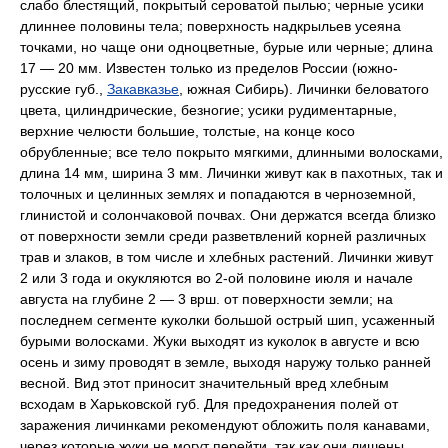
слабо блестящий, покрытый сероватой пылью; черные усики
длиннее половины тела; поверхность надкрыльев усеяна
точками, но чаще они одноцветные, бурые или черные; длина
17 — 20 мм. Известен только из пределов России (южно-
русские губ.,
Закавказье
, южная Сибирь). Личинки беловатого
цвета, цилиндрические, безногие; усики рудиментарные,
верхние челюсти большие, толстые, на конце косо
обрубленные; все тело покрыто мягкими, длинными волосками,
длина 14 мм, ширина 3 мм. Личинки живут как в пахотных, так и
толочных и целинных землях и попадаются в черноземной,
глинистой и солончаковой почвах. Они держатся всегда близко
от поверхности земли среди разветвлений корней различных
трав и злаков, в том числе и хлебных растений. Личинки живут
2 или 3 года и окукляются во 2-ой половине июля и начале
августа на глубине 2 — 3 врш. от поверхности земли; на
последнем сегменте куколки большой острый шип, усаженный
бурыми волосками. Жуки выходят из куколок в августе и всю
осень и зиму проводят в земле, выходя наружу только ранней
весной. Вид этот приносит значительный вред хлебным
всходам в Харьковской губ. Для предохранения полей от
заражения личинками рекомендуют обложить поля канавами,
через которые жуки не могут перейти, так как они лишены