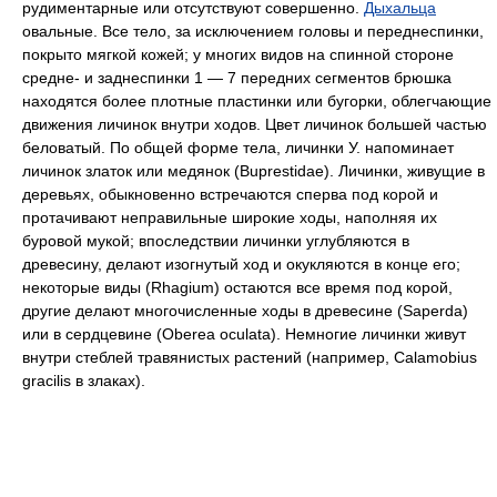
рудиментарные или отсутствуют совершенно.
Дыхальца
овальные. Все тело, за исключением головы и переднеспинки,
покрыто мягкой кожей; у многих видов на спинной стороне
средне- и заднеспинки 1 — 7 передних сегментов брюшка
находятся более плотные пластинки или бугорки, облегчающие
движения личинок внутри ходов. Цвет личинок большей
частью
беловатый. По общей форме тела, личинки У. напоминает
личинок златок или медянок (Buprestidae). Личинки, живущие в
деревьях, обыкновенно встречаются сперва под корой и
протачивают неправильные широкие ходы, наполняя их
буровой мукой; впоследствии личинки углубляются в
древесину, делают изогнутый ход и окукляются в конце его;
некоторые виды (Rhagium) остаются все время под корой,
другие делают многочисленные ходы в древесине (Saperda)
или в сердцевине (Oberea oculata). Немногие личинки живут
внутри стеблей травянистых растений (например, Calamobius
gracilis в злаках).