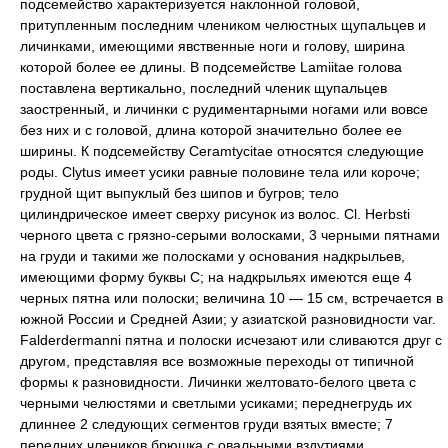
подсемейство характеризуется наклонной головой,
притупленным последним члеником челюстных щупальцев и
личинками, имеющими явственные ноги и голову, ширина
которой более ее длины. В подсемействе Lamiitae голова
поставлена вертикально, последний членик щупальцев
заостренный, и личинки с рудиментарными ногами или вовсе
без них и с головой, длина которой значительно более ее
ширины. К подсемейству Ceramtycitae относятся следующие
роды. Clytus имеет усики равные половине тела или короче;
грудной щит выпуклый без шипов и бугров; тело
цилиндрическое имеет сверху рисунок из волос. Cl. Herbsti
черного цвета с грязно-серыми волосками, 3 черными пятнами
на груди и такими же полосками у основания надкрыльев,
имеющими форму буквы С; на надкрыльях имеются еще 4
черных пятна или полоски; величина 10 — 15 см, встречается в
южной России и Средней Азии; у азиатской разновидности var.
Falderdermanni пятна и полоски исчезают или сливаются друг с
другом, представляя все возможные переходы от типичной
формы к разновидности. Личинки желтовато-белого цвета с
черными челюстями и светлыми усиками;
переднегрудь их
длиннее 2 следующих сегментов груди взятых вместе; 7
передних члеников брюшка с овальными вздутиями,