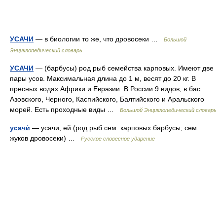
УСАЧИ
— в биологии то же, что дровосеки …
Большой
Энциклопедический словарь
УСАЧИ
— (барбусы) род рыб семейства карповых. Имеют две
пары усов. Максимальная длина до 1 м, весят до 20 кг. В
пресных водах Африки и Евразии. В России 9 видов, в бас.
Азовского, Черного, Каспийского, Балтийского и Аральского
морей. Есть проходные виды …
Большой Энциклопедический словарь
усачи́
— усачи, ей (род рыб сем. карповых барбусы; сем.
жуков дровосеки) …
Русское словесное ударение