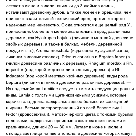
летают в июне и в июле; личинки до 3 дюймов длины,
истачивают древесину дубов, а также ясеней и орешника, чем
приносят значительный технический вред, против которого
надежных мер неизвестно. Сюда относится еще целый ряд У.,
приносящих более или менее значительный вред различным
деревьям, как Hylotrupes bajulus (личинки в мертвой древесине
хвойных деревьев, а также в балках, мебели, деревянной
посуде и т. п.), Aromia moschata (издающие мускусный запах,
личинки в ивовых стволах), Prionus coriarius и Ergates faber (в
гнилой древесине различных деревьев), Rhagium mordax и Rh.
inquisitor (под корой мертвых лиственных деревьев) и Rh.
indagator (под корой мертвых хвойных деревьев), виды рода
Leptura (личинки в гнилой древесине различных деревьев). —
Из подсемейства Lamiitae следует отметить следующие роды и
виды. Lamia с толстыми щетинковидными усиками, которые
короче тела; длина надкрыльев вдвое больше их совокупной
ширины. Весьма распространенный по всей Европе вид L.
textor (дровосек-ткач), матово-черного цвета с тонкими бурыми
волосками, надкрылья зернистые с желтоватыми точками и
крапинками, длиной 20 — 30 мм. Летает в июне и июле и
откладывает яйца на иве и тополе, в древесине которых живут