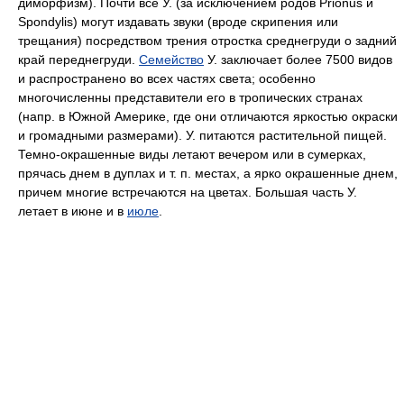
диморфизм). Почти все У. (за исключением родов Prionus и
Spondylis) могут издавать звуки (вроде скрипения или
трещания) посредством трения отростка среднегруди о задний
край переднегруди.
Семейство
У. заключает более 7500 видов
и распространено во всех частях света; особенно
многочисленны представители его в тропических странах
(напр. в Южной Америке, где они отличаются яркостью окраски
и громадными размерами). У. питаются растительной пищей.
Темно-окрашенные виды летают вечером или в сумерках,
прячась днем в дуплах и т. п. местах, а ярко окрашенные днем,
причем многие встречаются на цветах. Большая часть У.
летает в июне и в
июле
.