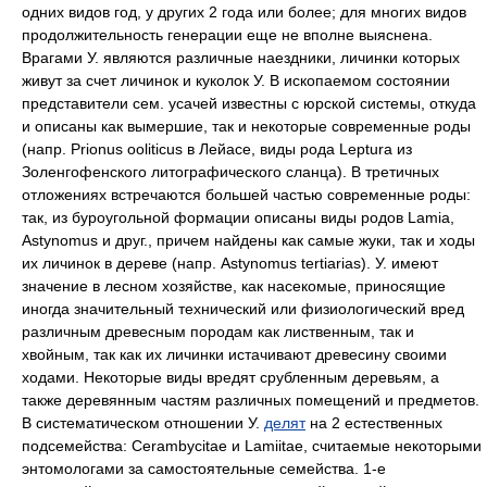
одних видов год, у других 2 года или более; для многих видов
продолжительность генерации еще не вполне выяснена.
Врагами У. являются различные наездники, личинки которых
живут за счет личинок и куколок У. В ископаемом состоянии
представители сем. усачей известны с юрской системы, откуда
и описаны как вымершие, так и некоторые современные роды
(напр. Prionus ooliticus в Лейасе, виды рода Leptura из
Золенгофенского литографического сланца). В третичных
отложениях встречаются большей частью современные роды:
так, из буроугольной формации описаны виды родов Lamia,
Astynomus и друг., причем найдены как самые жуки, так и ходы
их личинок в дереве (напр. Astynomus tertiarias). У. имеют
значение в лесном хозяйстве, как насекомые, приносящие
иногда значительный технический или физиологический вред
различным древесным породам как лиственным, так и
хвойным,
так как их личинки истачивают древесину своими
ходами. Некоторые виды вредят срубленным деревьям, а
также деревянным частям различных помещений и предметов.
В систематическом отношении У.
делят
на 2 естественных
подсемейства:
Cerambycitae и Lamiitae, считаемые некоторыми
энтомологами за самостоятельные семейства. 1-е