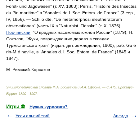
Forst- und Jagdwesen" (т. XV, 1883); Perris, "Histoire des Insectes
du Pin maritime" в "Annales' de l. Soc. Entom. de France" (3 сер.,
IV, 1856). — Schi ö dte, "De metamorphosi eleutheratorum
observationes" (часть IX в "Naturhist. Tidsskr." (т. Χ, 1876);
Порчинский
, "О вредных насекомых южной России" (1879); H.
Соколов, "Жуки, повреждающие дерево в складах
Туркестанского края" (издан. дпт. земледелия, 1900); раб. Gu é
rin-M é neville, в "Annales d. l. Soc. Entom. de France" (1845 и
1847).
M.
Римский-Корсаков.
Энциклопедический словарь Ф.А. Брокгауза и И.А. Ефрона. — С.-Пб.: Брокгауз-
Ефрон
.
1890—1907
.
Игры ⚽
Нужна курсовая?
Усач альпийский
Апсида