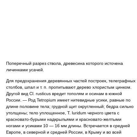
Поперечный разрез ствола, древесина которого источена
личинками усачей.
Для предохранения деревянных частей построек, телеграфных
столбов, шпал и т. п. пропитывают дерево хлористым цинком.
Другой вид Cl. rusticus вредит тополям и осинам в южной
России. — Род Tetropium имеет нитевидные усики, равные по
длине половине тела; грудной щит округленный; бедра сильно
утолщены; тело уплощенное, Т. luridum черного цвета с
красновато-бурыми надкрыльями и красновато-желтыми
ногами и усиками 10 — 16 мм длины. Встречается в средней
Европе, в северной и средней России, в Крыму и во всей