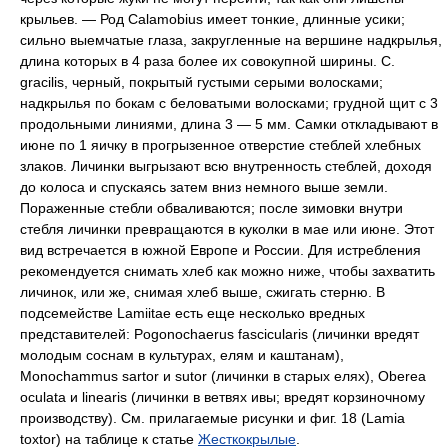
крыльев. — Род Calamobius имеет тонкие, длинные усики;
сильно выемчатые глаза, закругленные на вершине надкрылья,
длина которых в 4 раза более их совокупной ширины. С.
gracilis, черный, покрытый густыми серыми волосками;
надкрылья по бокам с беловатыми волосками; грудной щит с 3
продольными линиями, длина 3 — 5 мм. Самки откладывают в
июне по 1 яичку в прогрызенное отверстие стеблей хлебных
злаков. Личинки выгрызают всю внутренность стеблей, доходя
до колоса и спускаясь затем вниз немного выше земли.
Пораженные стебли обваливаются; после зимовки внутри
стебля личинки превращаются в куколки в мае или июне. Этот
вид встречается в южной Европе и России. Для истребления
рекомендуется снимать хлеб как можно ниже, чтобы захватить
личинок, или же, снимая хлеб выше, сжигать стерню. В
подсемействе Lamiitae есть еще несколько вредных
представителей: Pogonochaerus fascicularis (личинки вредят
молодым соснам в культурах, елям и каштанам),
Monochammus sartor и sutor (личинки в старых елях), Oberea
oculata и linearis (личинки в ветвях ивы; вредят корзиночному
производству).
См. прилагаемые рисунки и фиг. 18 (Lamia
toxtor) на таблице к статье
Жесткокрылые
.