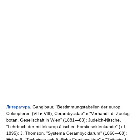
Литература
. Ganglbaur, "Bestimmungstabellen der europ.
Coleopteren (VII и VIII), Cerambycidae" в "Verhandl. d. Zoolog.-
botan. Gesellschaft in Wien" (1881—83); Judeich-Nitsche,
"Lehrbuch der mitteleurop ä ischen Forstinsektenkunde" (т. I,
1895); J. Thomson, "Systema Cerambycidarum" (1866—68);
Eichhoff, "Technisch-sch ä dliche Forstinsekten" в "Zeitschr. f.