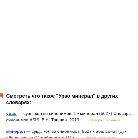
Смотреть что такое "Урао минерал" в других
словарях:
урао
— сущ., кол во синонимов: 1 • минерал (5627) Словарь
синонимов ASIS. В.Н. Тришин. 2013 …
Словарь синонимов
минерал
— сущ., кол во синонимов: 5627 • абелсонит (1) •
абенакиит се (1) • абернатит (1) • …