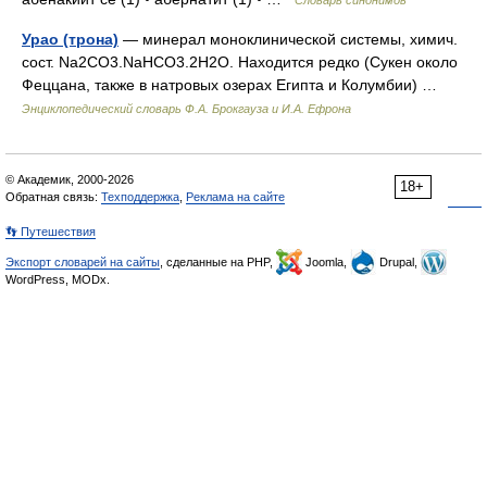
Словарь синонимов
Урао (трона)
— минерал моноклинической системы, химич.
сост. Na2CO3.NaHCO3.2H2O. Находится редко (Сукен около
Феццана, также в натровых озерах Египта и Колумбии) …
Энциклопедический словарь Ф.А. Брокгауза и И.А. Ефрона
© Академик, 2000-2026
18+
Обратная связь:
Техподдержка
,
Реклама на сайте
👣 Путешествия
Экспорт словарей на сайты
, сделанные на PHP,
Joomla,
Drupal,
WordPress, MODx.