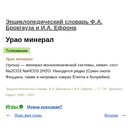
Энциклопедический словарь Ф.А.
Брокгауза и И.А. Ефрона
Урао минерал
Толкование
Урао минерал
(трона) — минерал моноклинической системы, химич. сост.
Na
2
CO
3
.NaHCO
3
.2H
2
O. Находится редко (Сукен около
Феццана, также в натровых озерах Египта и Колумбии).
Энциклопедический словарь Ф.А. Брокгауза и И.А. Ефрона. — С.-Пб.: Брокгауз-
Ефрон
.
1890—1907
.
Игры ⚽
Нужна курсовая?
Урао вид соды
Апсида