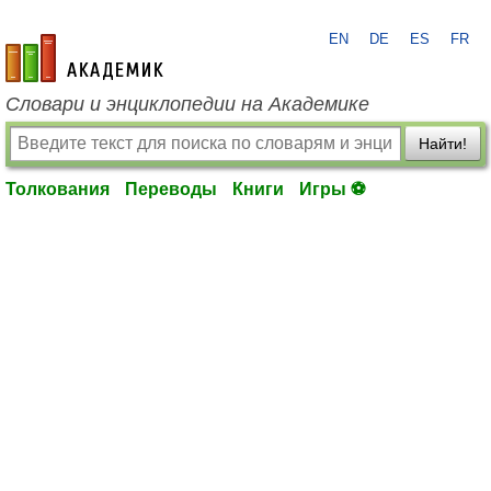
EN
DE
ES
FR
academic.ru
Словари и энциклопедии на Академике
Найти!
Толкования
Переводы
Книги
Игры ⚽