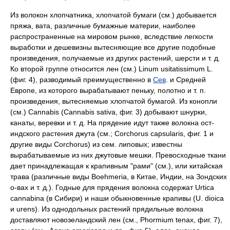
Из волокон хлопчатника, хлопчатой бумаги (см.) добывается
пряжа, вата, различные бумажные материи, наиболее
распространенные на мировом рынке, вследствие легкости
выработки и дешевизны вытесняющие все другие подобные
произведения, получаемые из других растений, шерсти и т. д.
Ко второй группе относится лен (см.) Linum usitatissimum L.
(фиг. 4), разводимый преимущественно в
Сев
. и Средней
Европе, из которого вырабатывают пеньку, полотно и т. п.
произведения, вытесняемые хлопчатой бумагой. Из конопли
(см.) Cannabis (Cannabis sativa, фиг. 3) добывают шнурки,
канаты, веревки и т. д. На прядение идут также волокна ост-
индского растения джута (см.; Corchorus capsularis, фиг. 1 и
другие виды Corchorus) из сем. липовых; известны
вырабатываемые из них джутовые мешки. Превосходные ткани
дает принадлежащая к крапивным "рами" (см.), или китайская
трава (различные виды Boehmeria, в Китае, Индии, на Зондских
о-вах и т. д.). Годные для прядения волокна содержат Urtica
cannabina (в Сибири) и наши обыкновенные крапивы (U. dioica
и urens). Из однодольных растений прядильные волокна
доставляют новозеландский лен (см., Phormium tenax, фиг. 7),