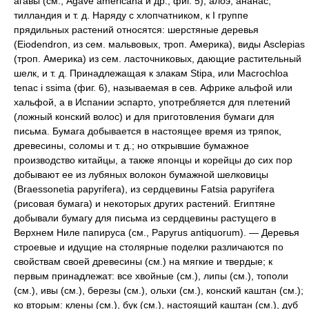
агавы (см., Agave americana и др., фиг. 5), алоэ, ананас,
тилландия и т. д. Наряду с хлопчатником, к I группе
прядильных растений относятся: шерстяные деревья
(Eiodendron, из сем. мальвовых, троп. Америка), виды Asclepias
(троп. Америка) из сем. ласточниковых, дающие растительный
шелк, и т. д. Принадлежащая к злакам Stipa, или Macrochloa
tenac i ssima (фиг. 6), называемая в сев. Африке альфой или
хальфой, а в Испании эспарто, употребляется для плетений
(ложный конский волос) и для приготовления бумаги для
письма. Бумага добывается в настоящее время из тряпок,
древесины, соломы и т. д.; но открывшие бумажное
производство китайцы, а также японцы и корейцы до сих пор
добывают ее из лубяных волокон бумажной шелковицы
(Braessonetia papyrifera), из сердцевины Fatsia papyrifera
(рисовая бумага) и некоторых других растений. Египтяне
добывали бумагу для письма из сердцевины растущего в
Верхнем Ниле папируса (см., Papyrus antiquorum). — Деревья
строевые и идущие на столярные поделки различаются по
свойствам своей древесины (см.) на мягкие и твердые; к
первым принадлежат: все хвойные (см.), липы (см.), тополи
(см.), ивы (см.), березы (см.), ольхи (см.), конский каштан (см.);
ко вторым: клены (см.), бук (см.), настоящий каштан (см.), дуб