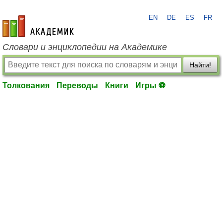
EN
DE
ES
FR
academic.ru
Словари и энциклопедии на Академике
Найти!
Толкования
Переводы
Книги
Игры ⚽