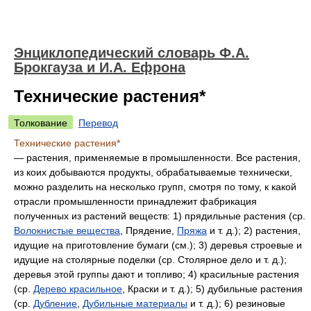
Энциклопедический словарь Ф.А.
Брокгауза и И.А. Ефрона
Технические растения*
Толкование
Перевод
Технические растения*
— растения, применяемые в промышленности. Все растения,
из коих добываются продукты, обрабатываемые технически,
можно разделить на несколько групп, смотря по тому, к какой
отрасли промышленности принадлежит фабрикация
полученных из растений веществ: 1) прядильные растения (ср.
Волокнистые вещества
, Прядение,
Пряжа
и т. д.); 2) растения,
идущие на приготовление бумаги (см.); 3) деревья строевые и
идущие на столярные поделки (ср. Столярное дело и т. д.);
деревья этой группы дают и топливо; 4) красильные растения
(ср.
Дерево красильное
, Краски и т. д.); 5) дубильные растения
(ср.
Дубление
,
Дубильные материалы
и т. д.); 6) резиновые