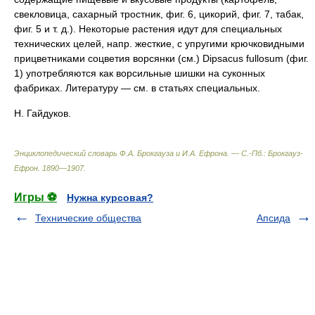
свекловица, сахарный тростник, фиг. 6, цикорий, фиг. 7, табак,
фиг. 5 и т. д.). Некоторые растения идут для специальных
технических целей, напр. жесткие, с упругими крючковидными
прицветниками соцветия ворсянки (см.) Dipsacus fullosum (фиг.
1) употребляются как ворсильные шишки на суконных
фабриках. Литературу — см. в статьях специальных.
Н. Гайдуков.
Энциклопедический словарь Ф.А. Брокгауза и И.А. Ефрона. — С.-Пб.: Брокгауз-
Ефрон
.
1890—1907
.
Игры ⚽
Нужна курсовая?
Технические общества
Апсида