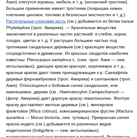
Азия) плетутся корзины, мебель и т. д. (испанский тростник).
Большое применение имеют тростники (покрышка хижин,
плетение циновок, топливо в безлесных местностях и т. д.).
Растительная слоновая кость
(см.) добывается из белка пальм
Phytelephas (троп. Америка). — Красильные вещества
заключаются в различных частях растений: в стебле, корне,
плодах, цветах и т. д. У растущих большею частью под
тропиками сандальных деревьев (см.) красящее вещество
сосредоточено в древесине. Из красных сандалов наиболее
известны: Pterocarpus santalinus L. (сем. троп. Азия — сем.
мотыльковых), дающее краски красную, коричневую и т. д.;
красные краски дают также принадлежащие к р. Caesalpinia
деревья фернамбуковое (троп. Америка) и саппановое (троп.
Азия). Относящееся к бобовым синее сандальное, или
кампешевое, дерево (см., Haematoxylon Campechianum —
Центр. Америка) дает дорогую краску гематоксилин. Желтую
краску доставляют желтые деревья (см.), венгерское
физетовое (Rhus cotinus), южноамериканское фустик (Maclura
aurantica — Morus tinctoria, сем. тутовых). Прекрасная синяя
краска индиго (см.) добывается из различных видов
индигоноски (Indigofera — сем. мотыльковых),
распространенной под тропиками и разводимой. Реактивная