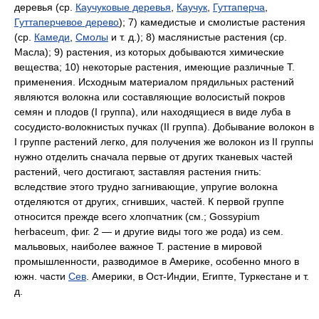
деревья (ср.
Каучуковые деревья
,
Каучук
,
Гуттаперча
,
Гуттаперчевое дерево
); 7) камедистые и смолистые растения
(ср.
Камеди
,
Смолы
и т. д.); 8) маслянистые растения (ср.
Масла); 9) растения, из которых добываются химические
вещества; 10) некоторые растения, имеющие различные Т.
применения. Исходным материалом прядильных растений
являются волокна или составляющие волосистый покров
семян и плодов (I группа), или находящиеся в виде луба в
сосудисто-волокнистых пучках (II группа). Добывание волокон в
I группе растений легко, для получения же волокон из II группы
нужно отделить сначала первые от других тканевых частей
растений, чего достигают, заставляя растения гнить:
вследствие этого трудно загнивающие, упругие волокна
отделяются от других, сгнивших, частей. К первой группе
относится прежде всего хлопчатник (см.; Gossypium
herbaceum, фиг. 2 — и другие виды того же рода) из сем.
мальвовых, наиболее важное Т. растение в мировой
промышленности, разводимое в Америке, особенно много в
южн. части
Сев
. Америки, в Ост-Индии, Египте, Туркестане и т.
д.