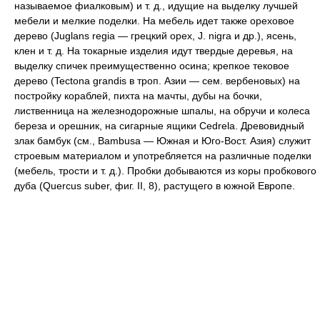
называемое фиалковым) и т. д., идущие на выделку лучшей
мебели и мелкие поделки. На мебель идет также ореховое
дерево (Juglans regia — грецкий орех, J. nigra и др.), ясень,
клен и т. д. На токарные изделия идут твердые деревья, на
выделку спичек преимущественно осина; крепкое тековое
дерево (Tectona grandis в троп. Азии — сем. вербеновых) на
постройку кораблей, пихта на мачты, дубы на бочки,
лиственница на железнодорожные шпалы, на обручи и колеса
береза и орешник, на сигарные ящики Cedrela. Древовидный
злак бамбук (см., Bambusa — Южная и Юго-Вост. Азия) служит
строевым материалом и употребляется на различные поделки
(мебель, трости и т. д.). Пробки добываются из коры пробкового
дуба (Quercus suber, фиг. II, 8), растущего в южной Европе.