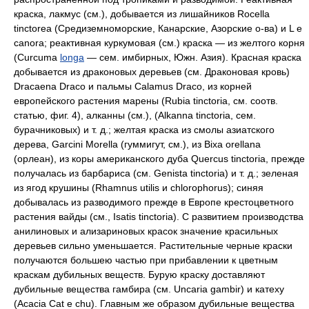
краска, лакмус (см.), добывается из лишайников Rocella
tinctorea (Средиземноморские, Канарские, Азорские о-ва) и L e
canora; реактивная куркумовая (см.) краска — из желтого корня
(Curcuma
longa
— сем. имбирных, Южн. Азия). Красная краска
добывается из драконовых деревьев (см. Драконовая кровь)
Dracaena Draco и пальмы Calamus Draco, из корней
европейского растения марены (Rubia tinctoria, см. соотв.
статью, фиг. 4), алканны (см.), (Alkanna tinctoria, сем.
бурачниковых) и т. д.; желтая краска из смолы азиатского
дерева, Garcini Morella (гуммигут, см.), из Вiха orellana
(орлеан), из коры американского дуба Quercus tinctoria, прежде
получалась из барбариса (см. Genista tinctoria) и т. д.; зеленая
из ягод крушины (Rhamnus utilis и chlorophorus); синяя
добывалась из разводимого прежде в Европе крестоцветного
растения вайды (см., Isatis tinctoria). С развитием производства
анилиновых и ализариновых красок значение красильных
деревьев сильно уменьшается. Растительные черные краски
получаются большею частью при прибавлении к цветным
краскам дубильных веществ. Бурую краску доставляют
дубильные вещества гамбира (см. Uncaria gambir) и катеху
(Acacia Cat e chu). Главным же образом дубильные вещества