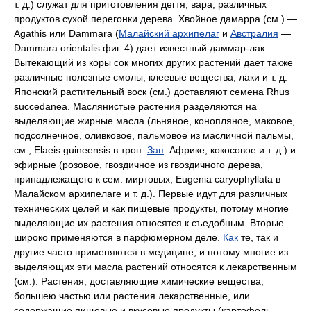
т. д.) служат для приготовления дегтя, вара, различных
продуктов сухой перегонки дерева. Хвойное дамарра (см.) —
Agathis или Dammara (
Малайский архипелаг
и
Австралия
—
Dammara orientalis фиг. 4) дает известный даммар-лак.
Вытекающий из коры сок многих других растений дает также
различные полезные смолы, клеевые вещества, лаки и т. д.
Японский растительный воск (см.) доставляют семена Rhus
succedanea. Маслянистые растения разделяются на
выделяющие жирные масла (льняное, конопляное, маковое,
подсолнечное, оливковое, пальмовое из масличной пальмы,
см.; Elaeis guineensis в троп.
Зап
. Африке, кокосовое и т. д.) и
эфирные (розовое, гвоздичное из гвоздичного дерева,
принадлежащего к сем. миртовых, Eugenia caryophyllata в
Малайском архипелаге и т. д.). Первые идут для различных
технических целей и как пищевые продукты, потому многие
выделяющие их растения относятся к съедобным. Вторые
широко применяются в парфюмерном деле.
Как
те, так и
другие часто применяются в медицине, и потому многие из
выделяющих эти масла растений относятся к лекарственным
(см.). Растения, доставляющие химические вещества,
большею частью или растения лекарственные, или
содержащие пищевые и вкусовые продукты (картофель,