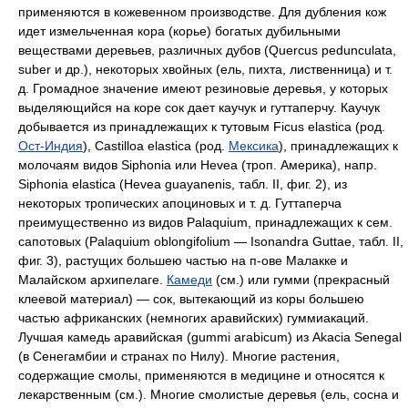
применяются в кожевенном производстве. Для дубления кож
идет измельченная кора (корье) богатых дубильными
веществами деревьев, различных дубов (Quercus pedunculata,
suber и др.), некоторых хвойных (ель, пихта, лиственница) и т.
д. Громадное значение имеют резиновые деревья, у которых
выделяющийся на коре сок дает каучук и гуттаперчу. Каучук
добывается из принадлежащих к тутовым Ficus elastica (род.
Ост-Индия
), Castilloa elastica (род.
Мексика
), принадлежащих к
молочаям видов Siphonia или Hevea (троп. Америка), напр.
Siphonia elastica (Hevea guayanenis, табл. II, фиг. 2), из
некоторых тропических апоциновых и т. д. Гуттаперча
преимущественно из видов Palaquium, принадлежащих к сем.
сапотовых (Palaquium oblongifolium — Isonandra Guttae, табл. II,
фиг. 3), растущих большею частью на п-ове Малакке и
Малайском архипелаге.
Камеди
(см.) или гумми (прекрасный
клеевой материал) — сок, вытекающий из коры большею
частью африканских (немногих аравийских) гуммиакаций.
Лучшая камедь аравийская (gummi arabicum) из Akacia Senegal
(в Сенегамбии и странах по Нилу). Многие растения,
содержащие смолы, применяются в медицине и относятся к
лекарственным (см.). Многие смолистые деревья (ель, сосна и