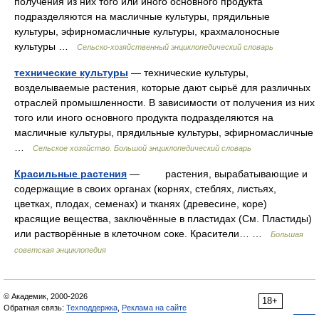
получения из них того или иного основного продукта
подразделяются на масличные культуры, прядильные
культуры, эфирномасличные культуры, крахмалоносные
культуры …
Сельско-хозяйственный энциклопедический словарь
технические культуры
— технические культуры,
возделываемые растения, которые дают сырьё для различных
отраслей промышленности. В зависимости от получения из них
того или иного основного продукта подразделяются на
масличные культуры, прядильные культуры, эфирномасличные
…
Сельское хозяйство. Большой энциклопедический словарь
Красильные растения
— растения, вырабатывающие и
содержащие в своих органах (корнях, стеблях, листьях,
цветках, плодах, семенах) и тканях (древесине, коре)
красящие вещества, заключённые в пластидах (См. Пластиды)
или растворённые в клеточном соке. Красители… …
Большая
советская энциклопедия
© Академик, 2000-2026
18+
Обратная связь:
Техподдержка
,
Реклама на сайте