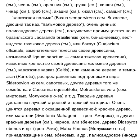
(см.), ясень (см.), орешник (см.), груша (см.), вишня (см.),
чинар (см.), граб (см.), акации (см.), кизил (см.), самшит (см.)
— "кавказская пальма" (Buxus sempervirens сем. Buxaceae,
дающий так наз. "пальмовое дерево"), очень ценные:
палисандровое дерево (см.), получаемое преимущественно из
бразильского Jacaranda brasiliensis (сем. биньониевых), вест-
индское гваяковое дерево (см.), или бакаут (Guajacium
oflicinale, замечательное тяжестью своей древесины,
называемой lignum sanctum — самая тяжелая древесина),
известные крепостью своей древесины железные деревья
(см.), кавказские карказ (Celtis), или каменное дерево, и темир-
агач (Parrotia), распространенные под тропиками виды
Sideroxylon из сем. сапотевых, другие деревья того же
семейства и Casuarina equisetifolia, Metrosideros vera (сем.
миртовых, Молуккские о-ва) и т. д. Твердые деревья
доставляют лучший строевой и горючий материал. Очень
ценятся деревья с окрашенной древесиной: красное дерево,
или магагони (Swietenia Mahagoni — троп. Америка), и другие
красные деревья (см.), черное, или эбеновое, дерево Diospyros
ebenus и др. (троп. Азия), Maba Ebenus (Молуккские о-ва),
принадлежащие к сем. эбеновых, и др., палисандровое (иногда