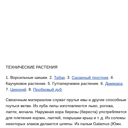
ТЕХНИЧЕСКИЕ РАСТЕНИЯ
1. Ворсильные шишки. 2.
Табак
. 3.
Сахарный тростник
. 4.
Каучуковое растение. 5. Гуттаперчевое растение. 6.
Даммара
.
7.
Цикорий
. 8.
Пробковый дуб
.
Связочным материалом служат прутья ивы и другие способные
гнуться ветви. Из луба липы изготовляются лыко, рогожа,
лапти, мочала. Наружная кора березы (береста) употребляется
для плетения корзин, лаптей, покрышки крыш и т. д. Из соломы
некоторых злаков делаются шляпы. Из пальм Galamus (Южн.