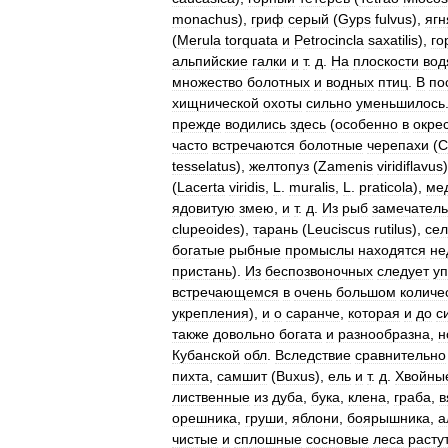
monachus
),
гриф
серый
(
Gyps
fulvus
),
ягн
(
Merula
torquata
и
Petrocincla
saxatilis
),
го
альпийские
галки
и
т
.
д
.
На
плоскости
вод
множество
болотных
и
водных
птиц
.
В
по
хищнической
охоты
сильно
уменьшилось
прежде
водились
здесь
(
особенно
в
окре
часто
встречаются
болотные
черепахи
(
C
tesselatus
),
желтопуз
(
Zamenis
viridiflavus
(
Lacerta
viridis
,
L
.
muralis
,
L
.
praticola
),
ме
ядовитую
змею
,
и
т
.
д
.
Из
рыб
замечател
clupeoides
),
тарань
(
Leuciscus
rutilus
),
сел
богатые
рыбные
промыслы
находятся
не
пристань
).
Из
беспозвоночных
следует
у
встречающемся
в
очень
большом
количе
укрепления
),
и
о
саранче
,
которая
и
до
с
также
довольно
богата
и
разнообразна
,
н
Кубанской
обл
.
Вследствие
сравнительно
пихта
,
самшит
(
Buxus
),
ель
и
т
.
д
.
Хвойны
лиственные
из
дуба
,
бука
,
клена
,
граба
,
в
орешника
,
груши
,
яблони
,
боярышника
,
а
чистые
и
сплошные
сосновые
леса
расту