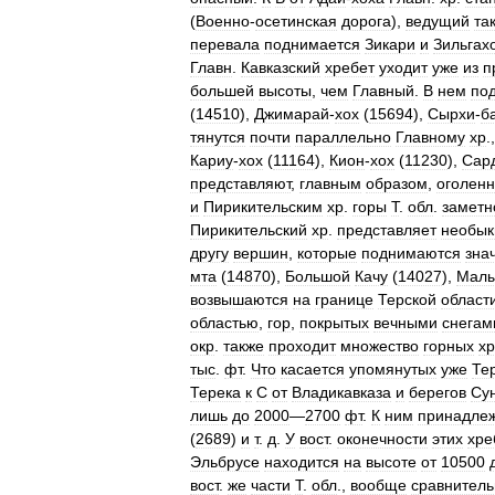
(
Военно
-
осетинская
дорога
),
ведущий
та
перевала
поднимается
Зикари
и
Зильгах
Главн
.
Кавказский
хребет
уходит
уже
из
п
большей
высоты
,
чем
Главный
.
В
нем
по
(
14510
),
Джимарай
-
хох
(
15694
),
Сырхи
-
б
тянутся
почти
параллельно
Главному
хр
.
Кариу
-
хох
(
11164
),
Кион
-
хох
(
11230
),
Сар
представляют
,
главным
образом
,
оголен
и
Пирикительским
хр
.
горы
Т
.
обл
.
заметн
Пирикительский
хр
.
представляет
необык
другу
вершин
,
которые
поднимаются
зна
мта
(
14870
),
Большой
Качу
(
14027
),
Мал
возвышаются
на
границе
Терской
област
областью
,
гор
,
покрытых
вечными
снегам
окр
.
также
проходит
множество
горных
хр
тыс
.
фт
.
Что
касается
упомянутых
уже
Те
Терека
к
С
от
Владикавказа
и
берегов
Су
лишь
до
2000
—
2700
фт
.
К
ним
принадле
(
2689
)
и
т
.
д
.
У
вост
.
оконечности
этих
хре
Эльбрусе
находится
на
высоте
от
10500
вост
.
же
части
Т
.
обл
.,
вообще
сравнитель