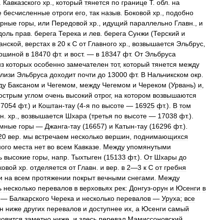
.
Кавказского
хр
.,
который
тянется
по
границе
Т
.
обл
.
на
е
бесчисленные
отроги
его
,
так
назыв
.
Боковой
хр
.,
подобно
рные
горы
,
или
Передовой
хр
.,
идущий
параллельно
Главн
.,
и
доль
прав
.
берега
Терека
и
лев
.
берега
Сунжи
(
Терский
и
анской
,
верстах
в
20
к
С
от
Главного
хр
.,
возвышается
Эльбрус
,
ршиной
в
18470
фт
.
и
вост
. —
в
18347
фт
.
От
Эльбруса
из
которых
особенно
замечателен
тот
,
который
тянется
между
близи
Эльбруса
доходит
почти
до
13000
фт
.
В
Нальчикском
окр
.
ду
Баксаном
и
Чегемом
,
между
Чегемом
и
Череком
(
Урвань
)
и
,
острым
углом
очень
высокий
отрог
,
на
котором
возвышаются
17054
фт
.)
и
Коштан
-
тау
(
4
-
я
по
высоте
—
16925
фт
.).
В
том
вн
.
хр
.,
возвышается
Шхара
(
третья
по
высоте
—
17038
фт
.).
омные
горы
—
Джанга
-
тау
(
16657
)
и
Катын
-
тау
(
16296
фт
.).
20
вер
.
мы
встречаем
несколько
вершин
,
поднимающихся
ого
места
нет
во
всем
Кавказе
.
Между
упомянутыми
ь
высокие
горы
,
напр
.
Тыхтыген
(
15133
фт
.).
От
Шхары
до
ковой
хр
.
отделяется
от
Главн
.
и
вер
.
в
2
—
3
к
С
от
гребня
и
на
всем
протяжении
покрыт
вечными
снегами
.
Между
ь
несколько
перевалов
в
верховьях
рек:
Донгуз
-
орун
и
Юсенги
в
—
Балкарского
Черека
и
несколько
перевалов
—
Уруха
;
все
н
ниже
других
перевалов
и
доступнее
их
,
а
Юсенги
самый
новится
заметно
ниже
,
и
здесь
перевал
Мамиссоновский