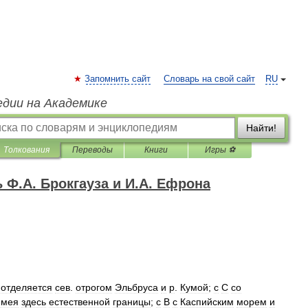
Запомнить сайт
Словарь на свой сайт
RU
едии на Академике
Найти!
Толкования
Переводы
Книги
Игры ⚽
Ф.А. Брокгауза и И.А. Ефрона
отделяется
сев
.
отрогом
Эльбруса
и
р
.
Кумой
;
с
С
со
имея
здесь
естественной
границы
;
с
В
с
Каспийским
морем
и