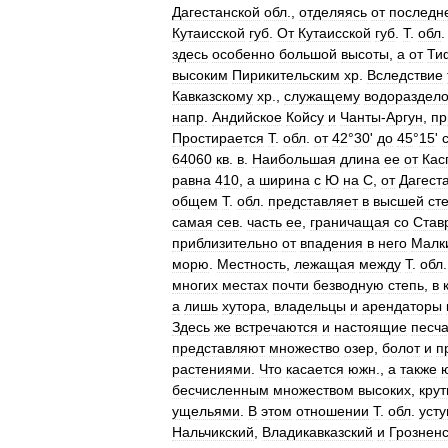
Дагестанской
обл
.,
отделяясь
от
последн
Кутаисской
губ
.
От
Кутаисской
губ
.
Т
.
обл
здесь
особенно
большой
высоты
,
а
от
Ти
высоким
Пирикительским
хр
.
Вследствие
Кавказскому
хр
.,
служащему
водораздел
напр
.
Андийское
Койсу
и
Чанты
-
Аргун
,
пр
Простирается
Т
.
обл
.
от
42
°
30
'
до
45
°
15
'
64060
кв
.
в
.
Наибольшая
длина
ее
от
Кас
равна
410
,
а
ширина
с
Ю
на
С
,
от
Дагест
общем
Т
.
обл
.
представляет
в
высшей
ст
самая
сев
.
часть
ее
,
граничащая
со
Став
приблизительно
от
впадения
в
него
Малк
морю
.
Местность
,
лежащая
между
Т
.
обл
многих
местах
почти
безводную
степь
,
в
а
лишь
хутора
,
владельцы
и
арендаторы
Здесь
же
встречаются
и
настоящие
песч
представляют
множество
озер
,
болот
и
п
растениями
.
Что
касается
южн
.,
а
также
бесчисленным
множеством
высоких
,
кру
ущельями
.
В
этом
отношении
Т
.
обл
.
усту
Нальчикский
,
Владикавказский
и
Грознен