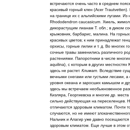
встречаются
очень
часто
в
среднем
пояс
красивый
горный
клен
(
Acer
Trautvetten
).
на
границе
их
с
альпийскими
лугами
.
Из
Rhododendron
caucasicum
.
Хмель
,
жимол
дикорастущим
лианам
Т
.
обл
.;
в
диком
со
крыжовник
,
барбарис
,
малина
.
На
горных
красивых
цветов
;
к
ним
принадлежат
ген
орхисы
,
горные
лилии
и
т
.
д
.
Во
многих
г
сочные
травы
заменились
различного
ро
растениями
.
Папоротники
в
числе
многих
aquilina
),
с
которым
в
других
местностях
здесь
не
растет
.
Климат
.
Вследствие
сущ
вечными
снегами
или
густыми
лесами
,
а
уровня
океана
и
заросших
камышом
и
др
здесь
мы
встречаем
необыкновенное
раз
Кизляра
,
Георгиевска
и
многие
др
.
места
сильно
действующая
на
переселенцев
.
Н
отличаются
здоровым
климатом
.
Почти
т
случаются
,
но
не
имеют
злокачественног
Нальчик
и
Алагир
уже
давно
посещаются
здоровым
климатом
.
Еще
лучше
в
этом
о