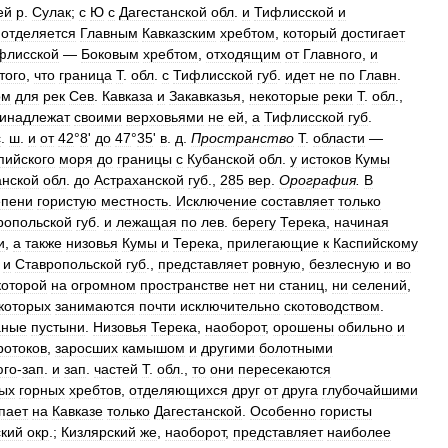
ей
р
.
Сулак
;
с
Ю
с
Дагестанской
обл
.
и
Тифлисской
и
.
отделяется
Главным
Кавказским
хребтом
,
который
достигает
флисской
—
Боковым
хребтом
,
отходящим
от
Главного
,
и
того
,
что
граница
Т
.
обл
.
с
Тифлисской
губ
.
идет
не
по
Главн
.
ом
для
рек
Сев
.
Кавказа
и
Закавказья
,
некоторые
реки
Т
.
обл
.,
инадлежат
своими
верховьями
не
ей
,
а
Тифлисской
губ
.
с
.
ш
.
и
от
42
°
8
'
до
47
°
35
'
в
.
д
.
Пространство
Т
.
области
—
пийского
моря
до
границы
с
Кубанской
обл
.
у
истоков
Кумы
анской
обл
.
до
Астраханской
губ
.,
285
вер
.
Орография
.
В
епени
гористую
местность
.
Исключение
составляет
только
ропольской
губ
.
и
лежащая
по
лев
.
берегу
Терека
,
начиная
и
,
а
также
низовья
Кумы
и
Терека
,
прилегающие
к
Каспийскому
.
и
Ставропольской
губ
.,
представляет
ровную
,
безлесную
и
во
которой
на
огромном
пространстве
нет
ни
станиц
,
ни
селений
,
которых
занимаются
почти
исключительно
скотоводством
.
аные
пустыни
.
Низовья
Терека
,
наоборот
,
орошены
обильно
и
ротоков
,
заросших
камышом
и
другими
болотными
юго
-
зап
.
и
зап
.
частей
Т
.
обл
.,
то
они
пересекаются
тых
горных
хребтов
,
отделяющихся
друг
от
друга
глубочайшими
пает
на
Кавказе
только
Дагестанской
.
Особенно
гористы
ский
окр
.;
Кизлярский
же
,
наоборот
,
представляет
наиболее