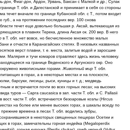
ль
-
дон
,
Фиаг
-
дон
,
Ардон
,
Урвань
,
Баксан
с
Малкой
и
др
.;
Сулак
границе
Т
.
обл
.
и
Дагестанской
и
принимает
в
себя
со
стороны
ума
течет
вначале
по
границе
Кубанской
обл
.
с
Т
.,
потом
входит
ую
губ
.,
а
на
протяжении
последних
вер
.
100
снова
бласти
течет
еще
довольно
большая
р
.
Аксай
,
вытекающая
из
еряющаяся
в
плавнях
Терека
,
длина
Аксая
ок
.
200
вер
.
В
него
р
в
Т
.
обл
.
нет
вовсе
,
но
бесчисленное
множество
малых
бани
и
отчасти
в
Каранагайских
степях
.
В
низовьях
названных
есятков
верст
плавни
,
т
.
е
.
места
,
залитые
водой
и
заросшие
ями
.
Малярия
и
тучи
комаров
отравляют
здесь
жизнь
человеку
.
находящееся
на
границе
Веденского
и
Аргунского
окр
.
Оно
окружено
живописными
горами
.
Животный
мир
Т
.
обл
.
опитающих
в
горах
,
а
в
некоторых
местах
и
на
плоскости
,
волки
,
барсуки
,
лисицы
,
рыси
,
куницы
и
т
.
д
.;
медведь
отным
и
встречается
почти
во
всех
горных
лесах
;
на
высоких
вида
туров
—
Capra
caucasica
в
зап
.
части
Т
.
обл
.
и
С
.
Pallasii
в
вост
.
части
Т
.
обл
.
встречаются
безоаровые
козлы
(
Hircus
местах
на
более
или
менее
высоких
горах
,
а
шакалы
всюду
по
прежние
времена
в
лесах
Т
.
обл
.
водились
зубры
,
сохранившиеся
в
некоторых
священных
пещерах
Осетии
и
щих
в
горах
,
замечательны
горная
индейка
(
Megaloperdix
ewitzii
),
горная
курочка
(
Perdix
chukar
),
гриф
черный
(
Vultur