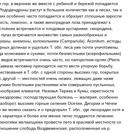
е
гор
;
в
верхнем
же
вместе
с
рябиной
и
березой
попадается
Рододендроны
растут
в
большом
количестве
как
в
лесах
,
так
и
них
особенно
часто
попадается
и
образует
сплошные
заросли
ость
,
ломонос
,
а
также
виноградная
лоза
принадлежат
к
стоянии
встречаются
и
плодовые
кустарники:
смородина
,
лугах
встречается
множество
самых
разнообразных
и
цианы
,
анемоны
,
колокольчики
(
Campanula
),
Aconitum
,
истоды
,
орных
долинах
и
ущельях
Т
.
обл
.
леса
уже
почти
уничтожены
,
да
колючками
и
сухими
,
почти
безлистными
(
ксерофильными
)
видов
встречаются
очень
часто
,
но
папоротник
-
орляк
(
Pteris
Кавказа
человеку
приходится
часто
вести
упорную
борьбу
,
ествования
в
Т
.
обл
.
с
одной
стороны
высоких
гор
,
покрытых
с
другой
—
местностей
очень
низких
,
лежащих
даже
ниже
угими
болотными
растениями
или
совершенно
пустынных
,
нообразие
климатов
.
Низовья
Терека
и
Кумы
,
окрестности
нездоровы
;
господствующая
болезнь
—
малярия
,
особенно
аоборот
,
высокие
горные
селения
Осетии
,
Дигории
и
Чечни
о
же
можно
сказать
и
о
предгорьях
Т
.
обл
.,
где
лихорадки
хотя
и
о
характера
и
более
или
менее
легко
поддаются
лечению
.
многими
желающими
провести
лето
в
красивой
местности
со
тношении
слобода
Воздвиженская
,
расположенная
на
р
.