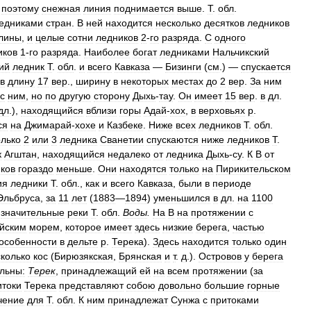
,
поэтому
снежная
линия
поднимается
выше
.
Т
.
обл
.
едниками
стран
.
В
ней
находится
несколько
десятков
ледников
лины
,
и
целые
сотни
ледников
2
-
го
разряда
.
С
одного
иков
1
-
го
разряда
.
Наиболее
богат
ледниками
Нальчикский
ий
ледник
Т
.
обл
.
и
всего
Кавказа
—
Бизинги
(
см
.) —
спускается
в
длину
17
вер
.,
ширину
в
некоторых
местах
до
2
вер
.
За
ним
с
ним
,
но
по
другую
сторону
Дыхь
-
тау
.
Он
имеет
15
вер
.
в
дл
.
дл
.),
находящийся
вблизи
горы
Адай
-
хох
,
в
верховьях
р
.
ся
на
Джимарай
-
хохе
и
Казбеке
.
Ниже
всех
ледников
Т
.
обл
.
лько
2
или
3
ледника
Сванетии
спускаются
ниже
ледников
Т
.
к
Агштан
,
находящийся
недалеко
от
ледника
Дыхь
-
су
.
К
В
от
ков
гораздо
меньше
.
Они
находятся
только
на
Пирикительском
ия
ледники
Т
.
обл
.,
как
и
всего
Кавказа
,
были
в
периоде
Эльбруса
,
за
11
лет
(
1883
—
1894
)
уменьшился
в
дл
.
на
1100
значительные
реки
Т
.
обл
.
Воды
.
На
В
на
протяжении
с
йским
морем
,
которое
имеет
здесь
низкие
берега
,
частью
особенности
в
дельте
р
.
Терека
).
Здесь
находится
только
один
колько
кос
(
Бирюзякская
,
Брянская
и
т
.
д
.).
Островов
у
берега
льны:
Терек
,
принадлежащий
ей
на
всем
протяжении
(
за
итоки
Терека
представляют
собою
довольно
большие
горные
чение
для
Т
.
обл
.
К
ним
принадлежат
Сунжа
с
притоками