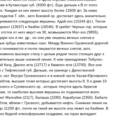
кже
в
Кутаисскую
губ
. (
9300
фт
.).
Еще
дальше
к
В
от
этого
ох
.
Каждая
из
них
имеет
высоту
более
12600
фт
.
За
ними
ределов
Т
.
обл
.,
зато
Боковой
хр
.
достигает
здесь
значительно
днимаются
следующие
вершины:
Адай
-
хох
(
15244
фт
.),
Тепли
арзонт
(
13637
)
и
Казбек
(
16546
).
В
хребет
Черных
гор
,
которые
,
отстоя
от
него
верст
на
30
,
возвышаются
Мат
-
хох
(
9855
),
дари
-
хох
и
мн
.
др
.,
но
они
уже
лишены
вечных
снегов
и
ные
зубцы
известковых
скал
.
Между
Военно
-
Грузинской
дорогой
о
понижаются
и
почти
лишаются
вечных
снегов
;
зато
новенно
высокую
стену
с
целым
рядом
тесно
стоящих
друг
к
чительно
выше
снежной
линии
.
К
ним
принадлежат
Тебулос
-
ый
Качу
,
Диклос
-
мта
(
13717
)
и
Квавлос
-
мта
(
13700
).
Все
они
и
с
Тифлисской
губ
.
Дальше
,
на
границе
с
Дагестанской
и
,
нет
.
Внутри
Грозненского
и
в
южной
части
Хасав
-
Юртовского
ебтов
,
высшие
точки
которых
достигают
высоты
8
,
9
и
даже
10
рского
и
Сунженского
хр
.,
которые
тянутся
вдоль
берегов
нжи
,
то
наиболее
высокие
вершины
их
поднимаются
всего
жит
Малгабек
(
2117
),
Балаша
(
2280
),
Карабулак
(
2350
),
Бабало
бтов
,
вблизи
г
.
Грозного
,
добывается
нефть
.
Снежная
линия
на
до
11200
фт
.;
почти
на
такой
же
высоте
она
лежит
на
Казбеке
.
В
но
бедной
атмосферными
осадками
,
на
горах
выпадает