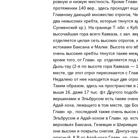
ровную
и
низкую
местность
.
Кроме
Главн
протяжении
140
вер
.,
здесь
проходят
ещ
Главному
дающий
множество
отрогов
,
Че
два
невысоких
хребта
,
которые
тянутся
в
Сунженский
хр
.).
На
границе
Т
.
обл
.
с
Куб
высочайшая
гора
всего
Кавказа
,
с
зап
.
ве
отделяется
целая
сеть
высоких
отрогов
,
истоками
Баксана
и
Малки
.
Высота
его
в
очень
высокие
хребты
тянутся
также
меж
кроме
того
,
от
Главн
.
хр
.
отделяется
под
Дыхь
-
тау
(
2
-
я
по
высоте
гора
Кавказа
—
месте
,
где
этот
отрог
пересекается
с
Гла
Недалеко
от
нее
находятся
еще
две
огр
Таким
образом
,
здесь
на
пространстве
в
выше
16
,
даже
17
тыс
.
фт
.
Другого
подобн
вершинами
и
Эльбрусом
есть
также
очен
Адай
-
хоха
,
лежащего
в
том
месте
,
где
Бо
Главн
.
хр
.,
последний
также
очень
высок
Эльбрусом
и
Адай
-
хохом
в
Главн
.
хр
.
ест
верховьях
Баксана
,
Гезевцик
и
Ширивцик
они
высоки
и
покрыты
снегом
.
Донгуз
-
ору
опасный
.
К
В
от
Адай
-
хоха
Главн
.
хр
.
ста