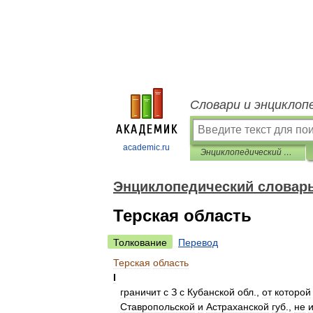
Словари и энциклоп
academic.ru
Энциклопедический словарь Ф.А. Брокгауза и И.А. Ефрона
Энциклопедический словарь 
Терская область
Толкование
Перевод
Терская
область
I
граничит
с
З
с
Кубанской
обл
.,
от
которой
Ставропольской
и
Астраханской
губ
.,
не