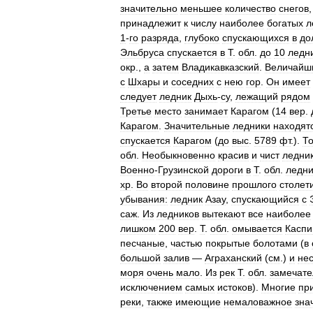
значительно
меньшее
количество
снегов
принадлежит
к
числу
наиболее
богатых
л
1
-
го
разряда
,
глубоко
спускающихся
в
до
Эльбруса
спускается
в
Т
.
обл
.
до
10
ледн
окр
.,
а
затем
Владикавказский
.
Величайш
с
Шхары
и
соседних
с
нею
гор
.
Он
имеет
следует
ледник
Дыхь
-
су
,
лежащий
рядом
Третье
место
занимает
Карагом
(
14
вер
.
Карагом
.
Значительные
ледники
находят
спускается
Карагом
(
до
выс
.
5789
фт
.).
То
обл
.
Необыкновенно
красив
и
чист
ледни
Военно
-
Грузинской
дороги
в
Т
.
обл
.
ледни
хр
.
Во
второй
половине
прошлого
столет
убывания:
ледник
Азау
,
спускающийся
с
саж
.
Из
ледников
вытекают
все
наиболее
лишком
200
вер
.
Т
.
обл
.
омывается
Каспи
песчаные
,
частью
покрытые
болотами
(
в
большой
залив
—
Аграханский
(
см
.)
и
нес
моря
очень
мало
.
Из
рек
Т
.
обл
.
замечате
исключением
самых
истоков
).
Многие
пр
реки
,
также
имеющие
немаловажное
зна