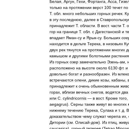
Белая
,
Аргун
,
Гехи
,
Фортанга
,
Асса
,
Гизе
только
на
протяжении
верст
100
течет
по
Т
.
обл
.
много
небольших
горных
речек
.
К
в
эту
последнюю
,
далее
в
Ставропольск
принадлежит
Т
.
области
.
В
вост
.
части
Т
.
о
гор
на
границе
Т
.
обл
.
с
Дагестанской
и
т
впадает
Яман
-
су
и
Ярык
-
су
.
Больших
озе
находится
в
дельте
Терека
,
в
низовьях
Ку
двух
рек
тянутся
на
протяжении
многих
д
камышом
и
другими
болотными
растени
Из
горных
озер
замечательно
Эзень
-
ам
,
расположено
на
высоте
около
6130
фт
.
и
довольно
богат
и
разнообразен
.
Из
млек
встречаются
олени
,
дикие
козы
,
кабаны
,
принадлежит
к
очень
обыкновенным
жив
горах
,
вблизи
вечных
снегов
,
водятся
два
или
С
.
cylindricornis
—
в
вост
.
Кроме
того
,
aegagrus
).
Серны
также
живут
во
многих
нижнему
течению
Терека
,
Сулака
и
т
.
д
.
В
доказательством
чему
служат
черепа
их
,
Дитории
(
см
.
Олисай
-
дом
).
Из
птиц
,
живу
caucasica
),
горный
тетерев
(
Tetrao
Miocosy