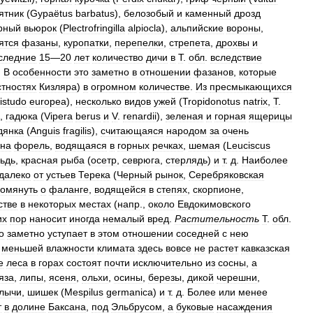
ятник
(
Gypaëtus
barbatus
),
белозобый
и
каменный
дрозд
рный
вьюрок
(
Plectrofringilla
alpiocla
),
альпийские
вороны
,
ятся
фазаны
,
куропатки
,
перепелки
,
стрепета
,
дрохвы
и
следние
15
—
20
лет
количество
дичи
в
Т
.
обл
.
вследствие
.
В
особенности
это
заметно
в
отношении
фазанов
,
которые
стностях
Кизляра
)
в
огромном
количестве
.
Из
пресмыкающихся
istudo
europea
),
несколько
видов
ужей
(
Tropidonotus
natrix
,
Т
.
),
гадюка
(
Vipera
berus
и
V
.
renardii
),
зеленая
и
горная
ящерицы
дянка
(
Anguis
fragilis
),
считающаяся
народом
за
очень
ьна
форель
,
водящаяся
в
горных
речках
,
шемая
(
Leuciscus
ьдь
,
красная
рыба
(
осетр
,
севрюга
,
стерлядь
)
и
т
.
д
.
Наиболее
далеко
от
устьев
Терека
(
Черный
рынок
,
Серебряковская
помянуть
о
фаланге
,
водящейся
в
степях
,
скорпионе
,
стве
в
некоторых
местах
(
напр
.,
около
Евдокимовского
их
пор
наносит
иногда
немалый
вред
.
Растительность
Т
.
обл
.
о
заметно
уступает
в
этом
отношении
соседней
с
нею
меньшей
влажности
климата
здесь
вовсе
не
растет
кавказская
е
леса
в
горах
состоят
почти
исключительно
из
сосны
,
а
яза
,
липы
,
ясеня
,
ольхи
,
осины
,
березы
,
дикой
черешни
,
лычи
,
шишек
(
Mespilus
germanica
)
и
т
.
д
.
Более
или
менее
т
в
долине
Баксана
,
под
Эльбрусом
,
а
буковые
насаждения