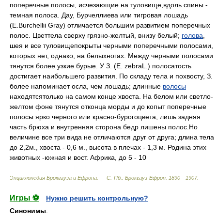
поперечные полосы, исчезающие на туловище,вдоль спины -
темная полоса. Дау, Бурчеллиева или тигровая лошадь
(Е.Burchellii Gray) отличается большим развитием поперечных
полос. Цветтела сверху грязно-желтый, внизу белый;
голова
,
шея и все туловищепокрыты черными поперечными полосами,
которых нет, однако, на белыхногах. Между черными полосами
тянутся более узкие бурые. У З. (Е. zebraL.) полосатость
достигает наибольшего развития. По складу тела и похвосту, З.
более напоминает осла, чем лошадь; длинные
волосы
находятсятолько на самом конце хвоста. На белом или светло-
желтом фоне тянутся отконца морды и до копыт поперечные
полосы ярко черного или красно-бурогоцвета; лишь задняя
часть брюха и внутренняя сторона бедр лишены полос.Но
величине все три вида не отличаются друг от друга; длина тела
до 2,2м., хвоста - 0,6 м., высота в плечах - 1,3 м. Родина этих
животных -южная и вост. Африка, до 5 - 10
Энциклопедия Брокгауза и Ефрона. — С.-Пб.: Брокгауз-Ефрон
.
1890—1907
.
Игры ⚽
Нужно решить контрольную?
Синонимы
: