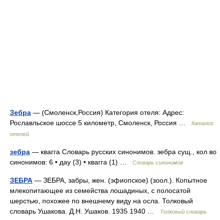
Зебра
— (Смоленск,Россия) Категория отеля: Адрес:
Рославльское шоссе 5 километр, Смоленск, Россия …
Каталог
отелей
зебра
— квагга Словарь русских синонимов. зебра сущ., кол во
синонимов: 6 • дау (3) • квагга (1) …
Словарь синонимов
ЗЕБРА
— ЗЕБРА, забры, жен. (эфиопское) (зоол.). Копытное
млекопитающее из семейства лошадиных, с полосатой
шерстью, похожее по внешнему виду на осла. Толковый
словарь Ушакова. Д.Н. Ушаков. 1935 1940 …
Толковый словарь