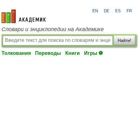
EN
DE
ES
FR
academic.ru
Словари и энциклопедии на Академике
Найти!
Толкования
Переводы
Книги
Игры ⚽