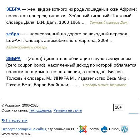
ЗЕБРА
— жен. вид животного из рода лошадей, в южн Африке:
полосатая поперек, тигровая. Зебровый тигровый. Толковый
словарь Даля. В.И. Даль. 1863 1866 …
Толковый словарь Даля
зебра
— – нарисованный на дороге пешеходный переход.
EdwART. Словарь автомобильного жаргона, 2009 …
Автомобильный словарь
ЗЕБРА
— (Zebra) Дисконтная облигация с нулевым купоном
(zero coupon bond), накопленный доход по которой облагается
налогом не в момент ее погашения, а ежегодно. Бизнес.
Толковый словарь. М.: ИНФРА М , Издательство Весь Мир .
Грэхэм Бетс, Барри Брайндли,… …
Словарь бизнес-терминов
© Академик, 2000-2026
18+
Обратная связь:
Техподдержка
,
Реклама на сайте
👣 Путешествия
Экспорт словарей на сайты
, сделанные на PHP,
Joomla,
Drupal,
WordPress, MODx.