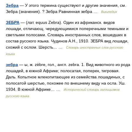
Зебра
— У этого термина существуют и другие значения, см.
Зебра (значения). ? Зебра Равнинная зебра …
Википедия
ЗЕБРА
— (лат. equus Zebra). Один из африканск. видов
лошади, отличающ. чередующимися поперечными темными и
светлыми полосами. Словарь иностранных слов, вошедших в
состав русского языка. Чудинов А.Н., 1910. ЗЕБРА вид лошади,
схожий с ослом. Шерсть… …
Словарь иностранных слов русского
языка
зебра
— ы, ж. zèbre, гол., англ. zebra. 1. Вид животного из рода
лошадей, в южной Африке; полосатая, поперек, тигровая.
Даль. Копытное млекопитающее из семейства лошадиных, с
полосатой шерстью, похожее по внешнему виду на осла. Уш.
1934. В южной Африке… …
Исторический словарь галлицизмов
русского языка