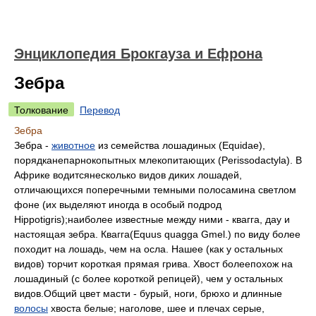
Энциклопедия Брокгауза и Ефрона
Зебра
Толкование
Перевод
Зебра
Зебра -
животное
из семейства лошадиных (Equidae),
порядканепарнокопытных млекопитающих (Perissodactyla). В
Африке водитсянесколько видов диких лошадей,
отличающихся поперечными темными полосамина светлом
фоне (их выделяют иногда в особый подрод
Hippotigris);наиболее известные между ними - квагга, дау и
настоящая зебра. Квагга(Equus quagga Gmel.) по виду более
походит на лошадь, чем на осла. Нашее (как у остальных
видов) торчит короткая прямая грива. Хвост болеепохож на
лошадиный (с более короткой репицей), чем у остальных
видов.Общий цвет масти - бурый, ноги, брюхо и длинные
волосы
хвоста белые; наголове, шее и плечах серые,