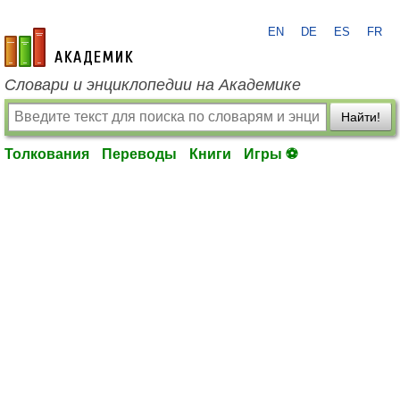
EN
DE
ES
FR
academic.ru
Словари и энциклопедии на Академике
Найти!
Толкования
Переводы
Книги
Игры ⚽