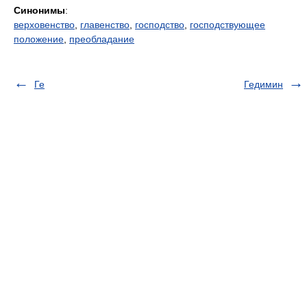
Синонимы
:
верховенство
,
главенство
,
господство
,
господствующее
положение
,
преобладание
Ге
Гедимин