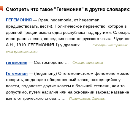
Смотреть что такое "Гегемония" в других словарях:
ГЕГЕМОНИЯ
— (греч. hegemonia, от hegeoman
предшествовать, вести). Политическое первенство, которое в
древней Греции имела одна республика над другими. Словарь
иностранных слов, вошедших в состав русского языка. Чудинов
А.Н., 1910. ГЕГЕМОНИЯ 1) у древних… …
Словарь иностранных
слов русского языка
гегемония
— См. господство …
Словарь синонимов
Гегемония
— (hegemony) О гегемонистском феномене можно
говорить, когда один общественный класс, находящийся у
власти, подавляет другие классы в большей степени, чем то
допустимо, путем насилия или на основании закона; название
взято от греческого слова… …
Политология. Словарь.