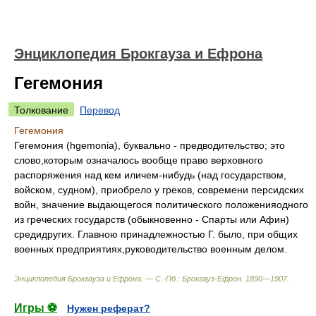
Энциклопедия Брокгауза и Ефрона
Гегемония
Толкование
Перевод
Гегемония
Гегемония (hgemonia), буквально - предводительство; это
слово,которым означалось вообще право верховного
распоряжения над кем иличем-нибудь (над государством,
войском, судном), приобрело у греков, современи персидских
войн, значение выдающегося политического положенияодного
из греческих государств (обыкновенно - Спарты или Афин)
средидругих. Главною принадлежностью Г. было, при общих
военных предприятиях,руководительство военным делом.
Энциклопедия Брокгауза и Ефрона. — С.-Пб.: Брокгауз-Ефрон
.
1890—1907
.
Игры ⚽
Нужен реферат?