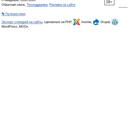
© Академик, 2000-2026
18+
Обратная связь:
Техподдержка
,
Реклама на сайте
👣 Путешествия
Экспорт словарей на сайты
, сделанные на PHP,
Joomla,
Drupal,
WordPress, MODx.