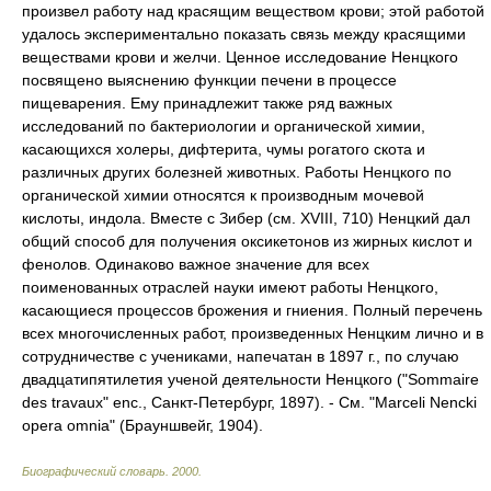
произвел работу над красящим веществом крови; этой работой
удалось экспериментально показать связь между красящими
веществами крови и желчи. Ценное исследование Ненцкого
посвящено выяснению функции печени в процессе
пищеварения. Ему принадлежит также ряд важных
исследований по бактериологии и органической химии,
касающихся холеры, дифтерита, чумы рогатого скота и
различных других болезней животных. Работы Ненцкого по
органической химии относятся к производным мочевой
кислоты, индола. Вместе с Зибер (см. XVIII, 710) Ненцкий дал
общий способ для получения оксикетонов из жирных кислот и
фенолов. Одинаково важное значение для всех
поименованных отраслей науки имеют работы Ненцкого,
касающиеся процессов брожения и гниения. Полный перечень
всех многочисленных работ, произведенных Ненцким лично и в
сотрудничестве с учениками, напечатан в 1897 г., по случаю
двадцатипятилетия ученой деятельности Ненцкого ("Sommaire
des travaux" enc., Санкт-Петербург, 1897). - См. "Marceli Nencki
opera omnia" (Брауншвейг, 1904).
Биографический словарь
.
2000
.