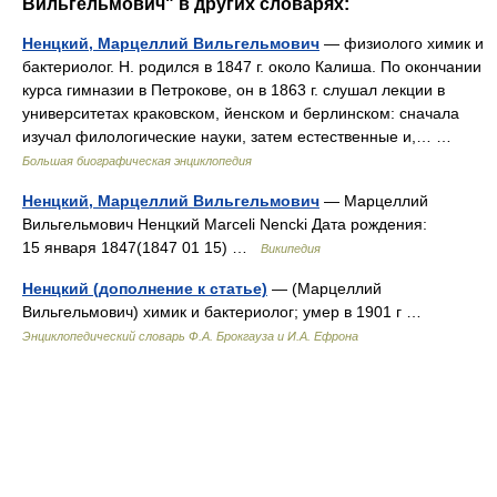
Вильгельмович" в других словарях:
Ненцкий, Марцеллий Вильгельмович
— физиолого химик и
бактериолог. Н. родился в 1847 г. около Калиша. По окончании
курса гимназии в Петрокове, он в 1863 г. слушал лекции в
университетах краковском, йенском и берлинском: сначала
изучал филологические науки, затем естественные и,… …
Большая биографическая энциклопедия
Ненцкий, Марцеллий Вильгельмович
— Марцеллий
Вильгельмович Ненцкий Marceli Nencki Дата рождения:
15 января 1847(1847 01 15) …
Википедия
Ненцкий (дополнение к статье)
— (Марцеллий
Вильгельмович) химик и бактериолог; умер в 1901 г …
Энциклопедический словарь Ф.А. Брокгауза и И.А. Ефрона