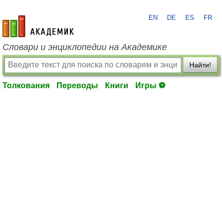
EN
DE
ES
FR
academic.ru
Словари и энциклопедии на Академике
Найти!
Толкования
Переводы
Книги
Игры ⚽