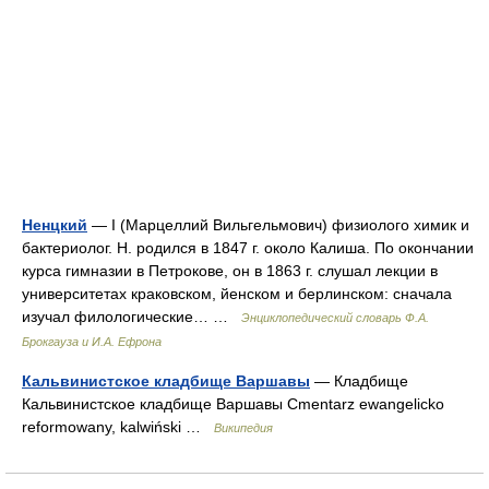
Ненцкий
— I (Марцеллий Вильгельмович) физиолого химик и
бактериолог. Н. родился в 1847 г. около Калиша. По окончании
курса гимназии в Петрокове, он в 1863 г. слушал лекции в
университетах краковском, йенском и берлинском: сначала
изучал филологические… …
Энциклопедический словарь Ф.А.
Брокгауза и И.А. Ефрона
Кальвинистское кладбище Варшавы
— Кладбище
Кальвинистское кладбище Варшавы Cmentarz ewangelicko
reformowany, kalwiński …
Википедия