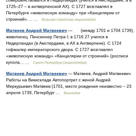
совершенствовался в Нидерландах (учился в Амстердаме, а в
1725‒27 ‒ в антверпенской АХ). С 1727 возглавлял в
Петербурге «живописную команду» при «Канцелярии от
строений».… …
Большая советская энциклопедия
Матвеев Андрей Матвеевич
— (между 1701 и 1704 1739),
живописец. Пенсионер Петра I; в 1716 27 учился в
Нидерландах (в Амстердаме, в АХ в Антверпене). С 1724
гофмалер императорского двора. С 1727 возглавлял
«живописную команду» «Канцелярии от строений» (росписи
купола… …
Санкт-Петербург (энциклопедия)
Матвеев Андрей Матвеевич
— Матвеев, Андрей Матвеевич
Работы на Викискладе Автопортрет с женой Андрей
Меркурьевич Матвеев (1701, место рождения неизвестно − 23
апреля 1739, Петербург …
Википедия