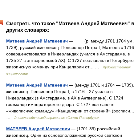
Смотреть что такое "Матвеев Андрей Матвеевич" в
других словарях:
Матвеев Андрей Матвеевич
— (р. между 1701 1704 ум.
1739), русский живописец. Пенсионер Петра I, Матвеев с 1716
совершенствовался в Нидерландах (учился в Амстердаме, в
1725 27 в антверпенской АХ). С 1727 возглавлял в Петербурге
живописную команду при Канцелярии от… …
Художественная
энциклопедия
Матвеев Андрей Матвеевич
— (между 1701 и 1704 — 1739),
живописец. Пенсионер Петра I; в 1716—27 учился в
Нидерландах (в Амстердаме, в АХ в Антверпене). С 1724
гофмалер императорского двора. С 1727 возглавлял
«живописную команду» «Канцелярии от строений» (росписи…
…
Энциклопедический справочник «Санкт-Петербург»
МАТВЕЕВ Андрей Матвеевич
— (1701 39) российский
живописец. Один из основоположников русской светской