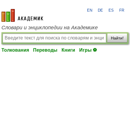
EN
DE
ES
FR
academic.ru
Словари и энциклопедии на Академике
Найти!
Толкования
Переводы
Книги
Игры ⚽