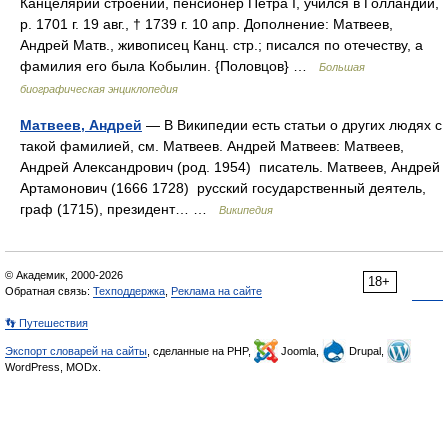
Канцелярии строений, пенсионер Петра I, учился в Голландии,
р. 1701 г. 19 авг., † 1739 г. 10 апр. Дополнение: Матвеев,
Андрей Матв., живописец Канц. стр.; писался по отечеству, а
фамилия его была Кобылин. {Половцов} …
Большая
биографическая энциклопедия
Матвеев, Андрей
— В Википедии есть статьи о других людях с
такой фамилией, см. Матвеев. Андрей Матвеев: Матвеев,
Андрей Александрович (род. 1954) писатель. Матвеев, Андрей
Артамонович (1666 1728) русский государственный деятель,
граф (1715), президент… …
Википедия
© Академик, 2000-2026
18+
Обратная связь:
Техподдержка
,
Реклама на сайте
👣 Путешествия
Экспорт словарей на сайты
, сделанные на PHP,
Joomla,
Drupal,
WordPress, MODx.