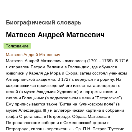
Биографический словарь
Матвеев Андрей Матвеевич
Толкование
Матвеев Андрей Матвеевич
Матвеев, Андрей Матвеевич - живописец (1701 - 1739). В 1716
г. отправлен Петром Великим в Голландию, где обучался
живописи у Кареля де Мора и Схора; затем состоял учеником
Антверпенской академии. В 1727 г. вернулся на родину. Из
сохранившихся произведений его известны: автопортрет с
женой (в музее Академии Художеств) и портреты князя и
княгини Голицыных (в подмосковном имении "Петровское").
Ему приписываются также "Битва на Куликовском поле" (в
музее Александра III ) и аллегорическая картина в собрании
графа Строганова, в Петрограде. Образа Матвеева в
Петропавловском соборе и в Симеоновской церкви в
Петрограде, сплошь переписаны. - Ср. П.Н. Петров "Русские