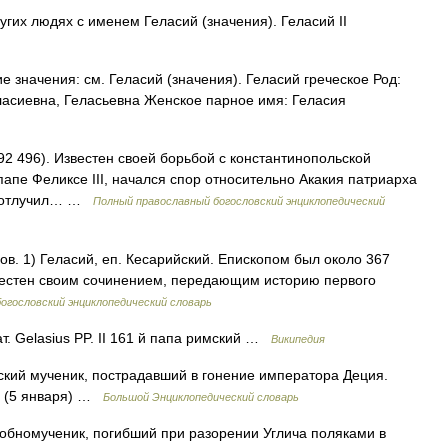
угих людях с именем Геласий (значения). Геласий II
е значения: см. Геласий (значения). Геласий греческое Род:
еласиевна, Геласьевна Женское парное имя: Геласия
492 496). Известен своей борьбой с константинопольской
апе Феликсе III, начался спор относительно Акакия патриарха
II отлучил… …
Полный православный богословский энциклопедический
ов. 1) Геласий, еп. Кесарийский. Епископом был около 367
Известен своим сочинением, передающим историю первого
огословский энциклопедический словарь
т. Gelasius PP. II 161 й папа римский …
Википедия
ский мученик, пострадавший в гонение императора Деция.
я (5 января) …
Большой Энциклопедический словарь
обномученик, погибший при разорении Углича поляками в