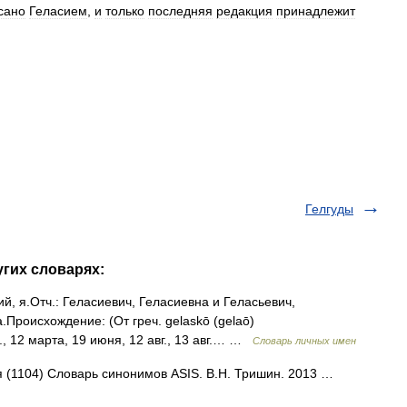
сано
Геласием
,
и
только
последняя
редакция
принадлежит
Гелгуды
угих словарях:
сий, я.Отч.: Геласиевич, Геласиевна и Геласьевич,
.Происхождение: (От греч. gelaskō (gelaō)
., 12 марта, 19 июня, 12 авг., 13 авг.… …
Словарь личных имен
мя (1104) Словарь синонимов ASIS. В.Н. Тришин. 2013 …