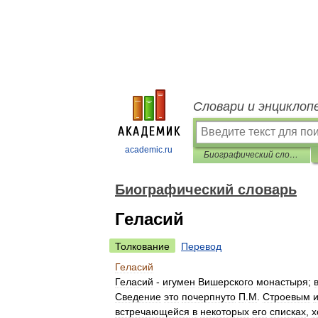
Словари и энциклоп
academic.ru
Биографический словарь
Биографический словарь
Геласий
Толкование
Перевод
Геласий
Геласий
-
игумен
Вишерского
монастыря
;
Сведение
это
почерпнуто
П
.
М
.
Строевым
встречающейся
в
некоторых
его
списках
,
х