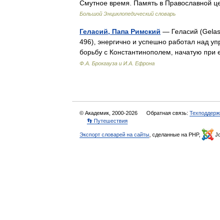
Смутное время. Память в Православной це
Большой Энциклопедический словарь
Геласий, Папа Римский
— Геласий (Gelasi
496), энергично и успешно работал над у
борьбу с Константинополем, начатую при 
Ф.А. Брокгауза и И.А. Ефрона
© Академик, 2000-2026
Обратная связь:
Техподдерж
👣 Путешествия
Экспорт словарей на сайты
, сделанные на PHP,
Jo