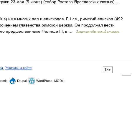
ркви 23 мая (5 июня) (собор Ростово Ярославских святых) …
us) имя многих пап и епископов. Г. I св., римский епископ (492
прочением главенства римской церкви. Он продолжал вести
его предшественнике Феликсе III; в …
Энциклопедический словарь
ка
,
Реклама на сайте
18+
omla,
Drupal,
WordPress, MODx.