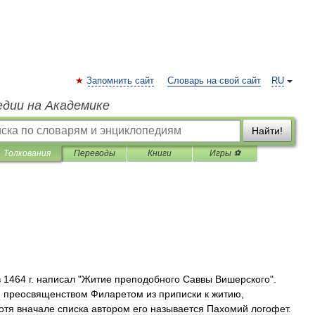
Запомнить сайт
Словарь на свой сайт
RU
едии на Академике
Найти!
Толкования
Переводы
Книги
Игры ⚽
в
1464
г
.
написал
"
Житие
преподобного
Саввы
Вишерского
".
и
преосвященством
Филаретом
из
приписки
к
житию
,
отя
вначале
списка
автором
его
называется
Пахомий
логофет
.