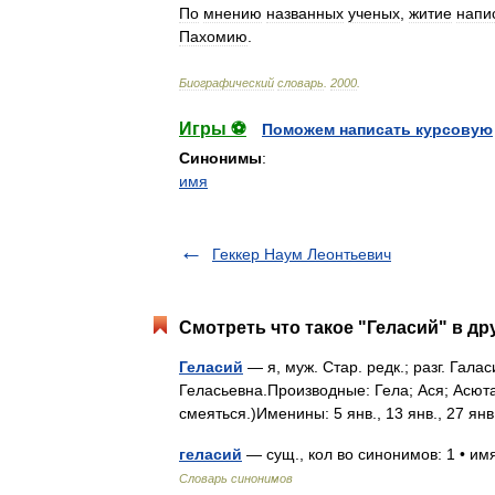
По
мнению
названных
ученых
,
житие
напи
Пахомию
.
Биографический
словарь
.
2000
.
Игры ⚽
Поможем написать курсовую
Синонимы
:
имя
Геккер Наум Леонтьевич
Смотреть что такое "Геласий" в др
Геласий
— я, муж. Стар. редк.; разг. Гала
Геласьевна.Производные: Гела; Ася; Асюта
смеяться.)Именины: 5 янв., 13 янв., 27 янв
геласий
— сущ., кол во синонимов: 1 • и
Словарь синонимов