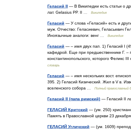
Геласий II
— В Википедии есть статьи о др
лат. Gelasius PP. II …
Википедия
Геласий
— У слова «Геласий» есть и други
муж. Отчество: Геласиевич, Геласьевич Г
Иноязычные аналоги: венг …
Википедия
Геласий
— – имя двух пап. 1) Геласий I (
кафедрой. Еще при предшественнике Г. – п
константинопольского, которого Феликс I
словарь
Геласий
— – имя нескольких вост. епископ
395. 2) Геласий Кизический. Жил в V в. 
вселенского собора …
Полный православный б
Геласий II (папа римский)
— Геласий II ла
ГЕЛАСИЙ Критский
— (ум. 250) христиан
Память в Православной церкви 23 декабр
ГЕЛАСИЙ Угличский
— (ум. 1609) препод