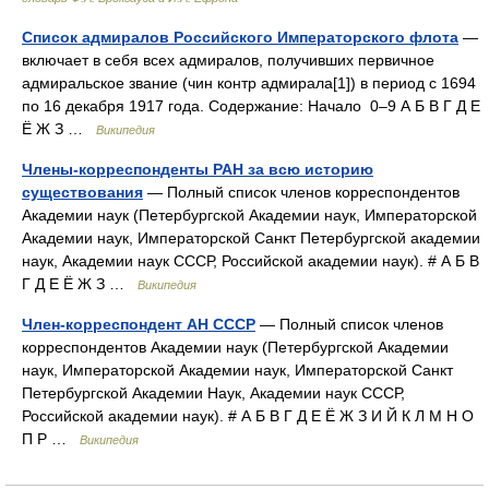
Список адмиралов Российского Императорского флота
—
включает в себя всех адмиралов, получивших первичное
адмиральское звание (чин контр адмирала[1]) в период с 1694
по 16 декабря 1917 года. Содержание: Начало 0–9 А Б В Г Д Е
Ё Ж З …
Википедия
Члены-корреспонденты РАН за всю историю
существования
— Полный список членов корреспондентов
Академии наук (Петербургской Академии наук, Императорской
Академии наук, Императорской Санкт Петербургской академии
наук, Академии наук СССР, Российской академии наук). # А Б В
Г Д Е Ё Ж З …
Википедия
Член-корреспондент АН СССР
— Полный список членов
корреспондентов Академии наук (Петербургской Академии
наук, Императорской Академии наук, Императорской Санкт
Петербургской Академии Наук, Академии наук СССР,
Российской академии наук). # А Б В Г Д Е Ё Ж З И Й К Л М Н О
П Р …
Википедия