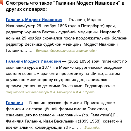
Смотреть что такое "Галанин Модест Иванович" в
других словарях:
Галанин, Модест Иванович
— Галанин, Модест
Иванович(умер 29 ноября 1896 года в Петербурге) врач,
редактор журнала Вестник судебной медицины .НекрологВ
ночь на 29 ноября скончался после продолжительной болезни
редактор Вестника судебной медицины Модест Иванович
Галанин,… …
Большая биографическая энциклопедия
Галанин Модест Иванович
— (1852 1896) врач гигиенист; по
окончании курса в 1877 г. в Медико хирургической академии
состоял военным врачом и провел зиму на Шипке, а затем
служил по министерству внутренних дел; занимался
преимущественно детскими болезнями. Редактировал с… …
Энциклопедический словарь Ф.А. Брокгауза и И.А. Ефрона
Галанин
— Галанин русская фамилия. Происхождение
фамилии от сокращённой формы имени Галактион,
означающего по гречески «молочный» (ср. Галактика)[1] .
Фамилия Галанин, Иван Васильевич (1899 1958) советский
военачальник, командующий 70 й… …
Википедия