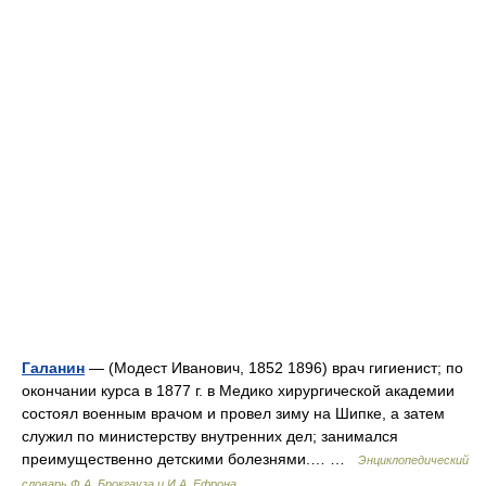
Галанин
— (Модест Иванович, 1852 1896) врач гигиенист; по
окончании курса в 1877 г. в Медико хирургической академии
состоял военным врачом и провел зиму на Шипке, а затем
служил по министерству внутренних дел; занимался
преимущественно детскими болезнями.… …
Энциклопедический
словарь Ф.А. Брокгауза и И.А. Ефрона