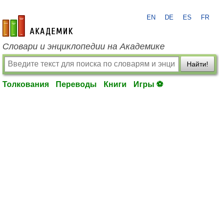
EN
DE
ES
FR
academic.ru
Словари и энциклопедии на Академике
Найти!
Толкования
Переводы
Книги
Игры ⚽