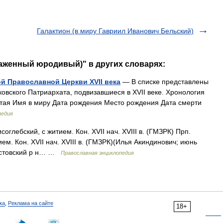
Галактион (в миру Гавриил Иванович Бельский)
лаженный юродивый)" в других словарях:
й Православной Церкви XVII века
— В списке представлены
овского Патриархата, подвизавшиеся в XVII веке. Хронология
ятая Имя в миру Дата рождения Место рождения Дата смерти
педия
глебский, с житием. Кон. XVII нач. XVIII в. (ГМЗРК) Прп.
ем. Кон. XVII нач. XVIII в. (ГМЗРК)(Илья Акиндинович; июнь
 Ростовский р н… …
Православная энциклопедия
ка
,
Реклама на сайте
18+