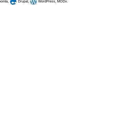
omla,
Drupal,
WordPress, MODx.