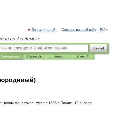
Запомнить сайт
Словарь на свой сайт
RU
едии на Академике
Найти!
Толкования
Переводы
Книги
Игры ⚽
 юродивый)
онтовом
монастыре
.
Умер
в
1506
г
.
Память
12
января
.