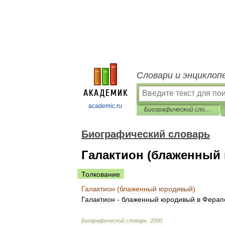
Словари и энциклоп
academic.ru
Биографический словарь
Биографический словарь
Галактион (блаженный
Толкование
Галактион
(
блаженный
юродивый
)
Галактион
-
блаженный
юродивый
в
Ферап
Биографический
словарь
.
2000
.