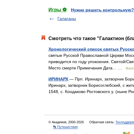
Игры ⚽
Нужно решить контрольную?
Галаганы
Смотреть что такое "Галактион (б
Хронологический список святых Русско
святые Русской Православной Церкви Моск
приводится по году упокоения. Святой/Св
Место смерти Примечания Дата… …
Вики
ИРИНАРХ
— Прп. Иринарх, затворник Борисо
Иринарх, затворник Борисоглебский, с жити
1548, с. Кондаково Ростовского у. (ныне
© Академик, 2000-2026
Обратная связь:
Техподдерж
👣 Путешествия