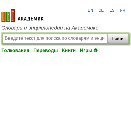
EN
DE
ES
FR
academic.ru
Словари и энциклопедии на Академике
Найти!
Толкования
Переводы
Книги
Игры ⚽