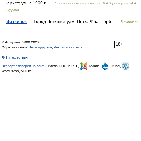
юрист; ум. в 1900 г …
Энциклопедический словарь Ф.А. Брокгауза и И.А.
Ефрона
Воткинск
— Город Воткинск удм. Вотка Флаг Герб …
Википедия
© Академик, 2000-2026
18+
Обратная связь:
Техподдержка
,
Реклама на сайте
👣 Путешествия
Экспорт словарей на сайты
, сделанные на PHP,
Joomla,
Drupal,
WordPress, MODx.