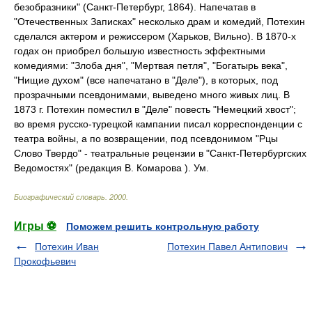
безобразники" (Санкт-Петербург, 1864). Напечатав в
"Отечественных Записках" несколько драм и комедий, Потехин
сделался актером и режиссером (Харьков, Вильно). В 1870-х
годах он приобрел большую известность эффектными
комедиями: "Злоба дня", "Мертвая петля", "Богатырь века",
"Нищие духом" (все напечатано в "Деле"), в которых, под
прозрачными псевдонимами, выведено много живых лиц. В
1873 г. Потехин поместил в "Деле" повесть "Немецкий хвост";
во время русско-турецкой кампании писал корреспонденции с
театра войны, а по возвращении, под псевдонимом "Рцы
Слово Твердо" - театральные рецензии в "Санкт-Петербургских
Ведомостях" (редакция В. Комарова ). Ум.
Биографический словарь
.
2000
.
Игры ⚽
Поможем решить контрольную работу
Потехин Иван
Потехин Павел Антипович
Прокофьевич