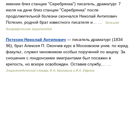
имении близ станции "Серебрянка") писатель, драматург. 7
июля на даче близ станции "Серебрянка" после
продолжительной болезни скончался Николай Антипович
Потехин, родной брат известного писателя и… …
Большая
биографическая энциклопедия
Потехин Николай Антипович
— писатель драматург (1834
96), брат Алексея П. Окончив курс в Московском унив. по юрид.
факульт., служил чиновником особых поручений по акцизу. За
сношения с лондонскими эмигрантами был посажен в
крепость, но вскоре освобожден. Оставив службу,… …
Энциклопедический словарь Ф.А. Брокгауза и И.А. Ефрона