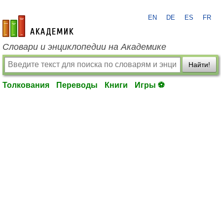
EN
DE
ES
FR
academic.ru
Словари и энциклопедии на Академике
Найти!
Толкования
Переводы
Книги
Игры ⚽