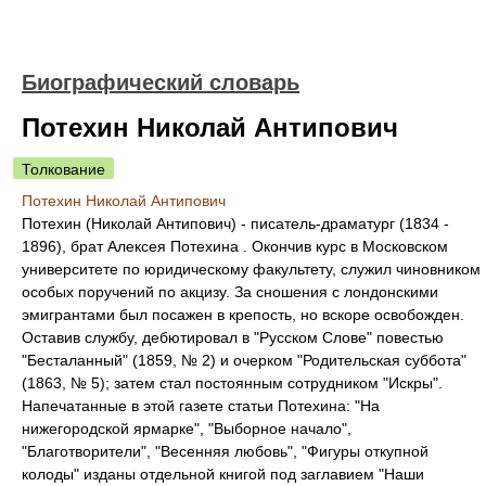
Биографический словарь
Потехин Николай Антипович
Толкование
Потехин Николай Антипович
Потехин (Николай Антипович) - писатель-драматург (1834 -
1896), брат Алексея Потехина . Окончив курс в Московском
университете по юридическому факультету, служил чиновником
особых поручений по акцизу. За сношения с лондонскими
эмигрантами был посажен в крепость, но вскоре освобожден.
Оставив службу, дебютировал в "Русском Слове" повестью
"Бесталанный" (1859, № 2) и очерком "Родительская суббота"
(1863, № 5); затем стал постоянным сотрудником "Искры".
Напечатанные в этой газете статьи Потехина: "На
нижегородской ярмарке", "Выборное начало",
"Благотворители", "Весенняя любовь", "Фигуры откупной
колоды" изданы отдельной книгой под заглавием "Наши