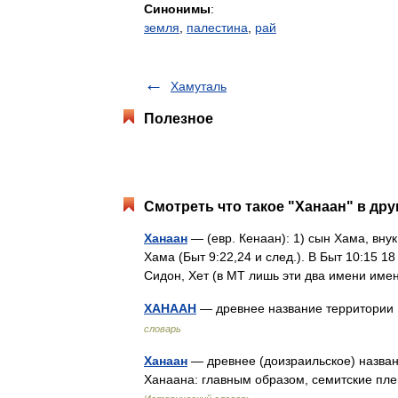
Синонимы
:
земля
,
палестина
,
рай
Хамуталь
Полезное
Смотреть что такое "Ханаан" в дру
Ханаан
— (евр. Кенаан): 1) сын Хама, внук
Хама (Быт 9:22,24 и след.). В Быт 10:15 1
Сидон, Хет (в МТ лишь эти два имени и
ХАНААН
— древнее название территории
словарь
Ханаан
— древнее (доизраильское) назван
Ханаана: главным образом, семитские пл