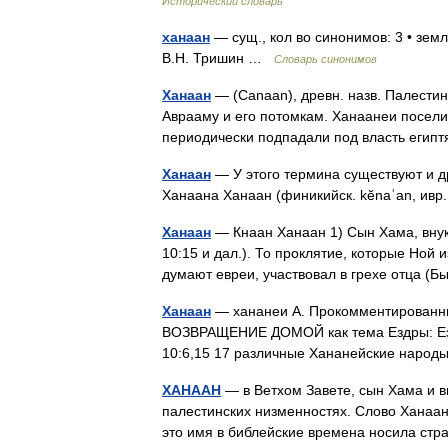
Исторический словарь
ханаан
— сущ., кол во синонимов: 3 • земл
В.Н. Тришин …
Словарь синонимов
Ханаан
— (Canaan), древн. назв. Палести
Аврааму и его потомкам. Ханаанеи поселилис
периодически подпадали под власть егип
Ханаан
— У этого термина существуют и др
Ханаан
— Кнаан Ханаан 1) Сын Хама, внук 
10:15 и дал.). То проклятие, которые Ной 
думают евреи, участвовал в грехе отца (Б
Ханаан
— хананеи А. Прокомментированны
ВОЗВРАЩЕНИЕ ДОМОЙ как тема Ездры: Езд
10:6,15 17 различные Хананейские народ
ХАНААН
— в Ветхом Завете, сын Хама и вн
палестинских низменностях. Слово Ханаан 
это имя в библейские времена носила с