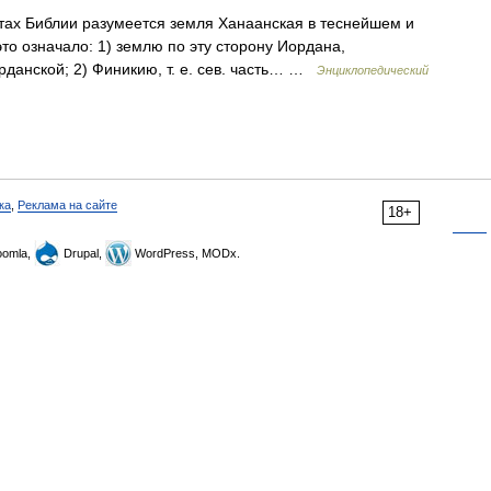
тах Библии разумеется земля Ханаанская в теснейшем и
то означало: 1) землю по эту сторону Иордана,
данской; 2) Финикию, т. е. сев. часть… …
Энциклопедический
ка
,
Реклама на сайте
18+
omla,
Drupal,
WordPress, MODx.