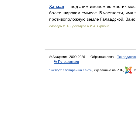
Ханаан
— под этим именем во многих мес
более широком смысле. В частности, имя э
противоположную земле Галаадской, Заиор
словарь Ф.А. Брокгауза и И.А. Ефрона
© Академик, 2000-2026
Обратная связь:
Техподдерж
👣 Путешествия
Экспорт словарей на сайты
, сделанные на PHP,
Jo