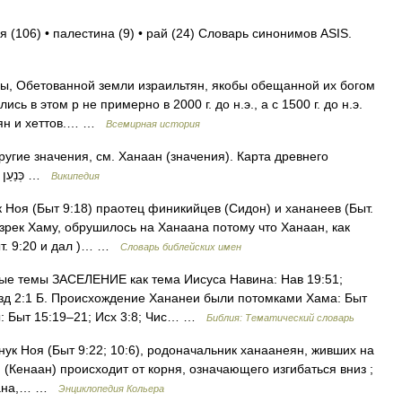
я (106) • палестина (9) • рай (24) Словарь синонимов ASIS.
ны, Обетованной земли израильтян, якобы обещанной их богом
ь в этом р не примерно в 2000 г. до н.э., а с 1500 г. до н.э.
тян и хеттов.… …
Всемирная история
угие значения, см. Ханаан (значения). Карта древнего
Ханаана Ханаан (финикийск. kĕnaʿan, ивр. כְּנַעַן …
Википедия
Ноя (Быт 9:18) праотец финикийцев (Сидон) и хананеев (Быт.
изрек Хаму, обрушилось на Ханаана потому что Ханаан, как
ыт. 9:20 и дал )… …
Словарь библейских имен
е темы ЗАСЕЛЕНИЕ как тема Иисуса Навина: Нав 19:51;
 2:1 Б. Происхождение Хананеи были потомками Хама: Быт
ы: Быт 15:19–21; Исх 3:8; Чис… …
Библия: Тематический словарь
ук Ноя (Быт 9:22; 10:6), родоначальник ханаанеян, живших на
(Кенаан) происходит от корня, означающего изгибаться вниз ;
трана,… …
Энциклопедия Кольера