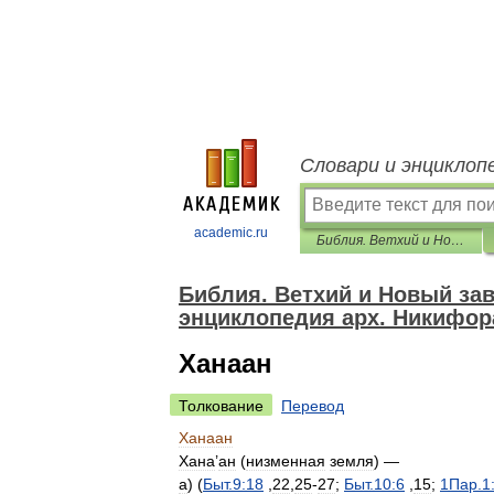
Словари и энциклоп
academic.ru
Библия. Ветхий и Новый заветы. Синодальный перевод. Библейская энциклопедия арх. Никифора.
Библия. Ветхий и Новый за
энциклопедия арх. Никифор
Ханаан
Толкование
Перевод
Ханаан
Хана
’
ан
(
низменная
земля
) —
а
) (
Быт
.
9:18
,
22
,
25
-
27
;
Быт
.
10:6
,
15
;
1Пар
.
1