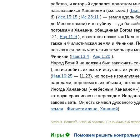
рабства
,
и
который
сделался
праотцом
мн
называвшихся
Хананеями
(
см
.
след
.
) (
Быт
.
б
) (
Исх
.
15:15
;
Ис
.
23:11
) —
земля
вдоль
бе
до
Месопотамии
)
и
в
глубину
—
до
бассей
потомками
Ханаана
,
обещанная
Богом
ве
-
21
;
Евр
.
11:9
),
известная
позже
как
Палест
также
и
Филистимская
земля
и
Финикия
.
П
называться
лишь
часть
этих
земель
при
мо
Финикии
(
Нав
.
13:4
;
Авд
.
1:20
).
Народ
Божий
не
должен
был
заключать
со
),
но
истребить
их
всех
и
истуканы
их
унич
(
Нав
.
10:25
—
11
.
23
),
но
позже
израильтяне
народами
,
перенимать
их
обычаи
,
поклоня
Иногда
Ханааном
(«
небесным
Ханааном
»
которую
сравнивают
с
переходом
Иордана
завоевывать
.
Он
есть
символ
духовного
уд
земля
,
Филистимляне
,
Хананей
)
Библия
.
Ветхий
и
Новый
заветы
.
Синоидальный
пере
Игры ⚽
Поможем решить контрольну