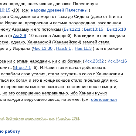
огих
народов
,
населявших
древнюю
Палестину
и
10:15
-
19
); (
см
.
народы
древней
Палестины
)
рега
Средиземного
моря
от
Газы
до
Сидона
(
даже
от
Египта
на
Иордана
,
прекрасная
и
весьма
плодородная
,
заселенная
рному
Аврааму
и
его
потомкам
(
Быт
.
12:1
;
Быт
.
13:15
;
Быт
.
15:18
ина
(
в
Ам
.
2:9
-
10
названа
Аморрей
).
Как
видим
,
в
нее
входили
озже
,
однако
,
Ханаанской
(
Хананейской
)
землей
стала
ре
и
у
Иордана
(
Чис
.
13:30
;
Нав
.
5:1
;
Нав
.
11:3
)
или
в
районе
юза
ни
с
этими
народами
,
ни
с
их
богами
(
Исх
.
23:32
;
Исх
.
34:16
тожить
(
Втор
.
7:1
-
6
).
И
.
Навин
так
и
начал
действовать
ослабили
свои
усилия
,
стали
вступать
в
союз
с
Ханаанскими
ться
их
богам
и
это
в
конце
концов
стало
гибелью
для
них
.
)
в
переносном
смысле
называют
состояние
после
смерти
,
,
но
это
совершенно
неправильно
,
ибо
Ханаан
нужно
ела
каждого
верующего
здесь
,
на
земле
. (
см
.
обетованная
вод
.
Библейская
энциклопедия
.
.
арх
.
Никифор
.
1891
.
ю работу