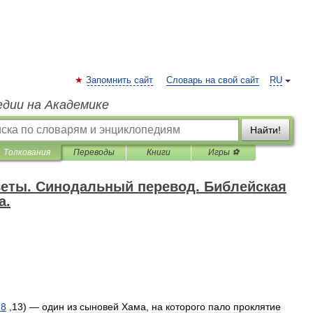
Запомнить сайт
Словарь на свой сайт
RU
едии на Академике
Найти!
Толкования
Переводы
Книги
Игры ⚽
веты. Синодальный перевод. Библейская
а.
:8
,
13
) —
один
из
сыновей
Хама
,
на
которого
пало
проклятие