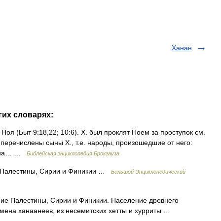
Ханан
гих словарях:
 Ноя (Быт 9:18,22; 10:6). Х. был проклят Ноем за проступок см.
8 перечислены сыны Х., т.е. народы, произошедшие от него:
мена… …
Библейская энциклопедия Брокгауза
 Палестины, Сирии и Финикии …
Большой Энциклопедический
ие Палестины, Сирии и Финикии. Население древнего
емена ханаанеев, из несемитских хетты и хурриты …