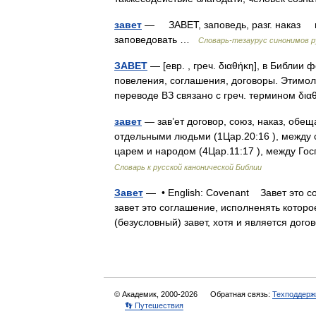
завет
— ЗАВЕТ, заповедь, разг. наказ нес
заповедовать …
Словарь-тезаурус синонимов р
ЗАВЕТ
— [евр. , греч. διαθήκη], в Библии
повеления, соглашения, договоры. Этимол
переводе ВЗ связано с греч. термином δ
завет
— зав’ет договор, союз, наказ, обещ
отдельными людьми (1Цар.20:16 ), между 
царем и народом (4Цар.11:17 ), между Г
Словарь к русской канонической Библии
Завет
— • English: Covenant Завет это с
завет это соглашение, исполненять котор
(безусловный) завет, хотя и является д
© Академик, 2000-2026
Обратная связь:
Техподдерж
👣 Путешествия