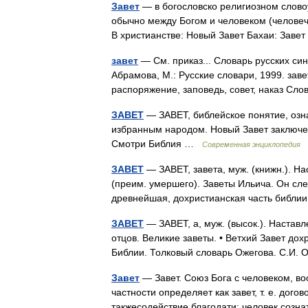
Завет
— в богословско религиозном слово
обычно между Богом и человеком (человеч
В христианстве: Новый Завет Бахаи: Заве
завет
— См. приказ... Словарь русских си
Абрамова, М.: Русские словари, 1999. заве
распоряжение, заповедь, совет, наказ Сл
ЗАВЕТ
— ЗАВЕТ, библейское понятие, озн
избранным народом. Новый Завет заключен
Смотри Библия …
Современная энциклопедия
ЗАВЕТ
— ЗАВЕТ, завета, муж. (книжн.). Н
(преим. умершего). Заветы Ильича. Он сле
древнейшая, дохристианская часть библи
ЗАВЕТ
— ЗАВЕТ, а, муж. (высок.). Настав
отцов. Великие заветы. • Ветхий Завет до
Библии. Толковый словарь Ожегова. С.И
Завет
— Завет. Союз Бога с человеком, в
частности определяет как завет, т. е. дого
такжесодействие благодати; человек соз