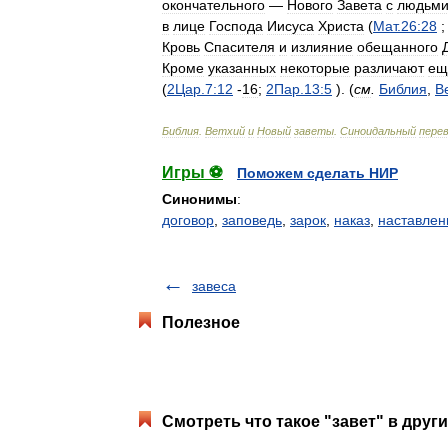
окончательного
—
Нового
Завета
с
людьм
в
лице
Господа
Иисуса
Христа
(
Мат
.
26:28
Кровь
Спасителя
и
излияние
обещанного
Кроме
указанных
некоторые
различают
ещ
(
2Цар
.
7:12
-
16
;
2Пар
.
13:5
). (
см
.
Библия
,
В
Библия
.
Ветхий
и
Новый
заветы
.
Синоидальный
пере
Игры ⚽
Поможем сделать НИР
Синонимы
:
договор
,
заповедь
,
зарок
,
наказ
,
наставлен
завеса
Полезное
Смотреть что такое "завет" в друг