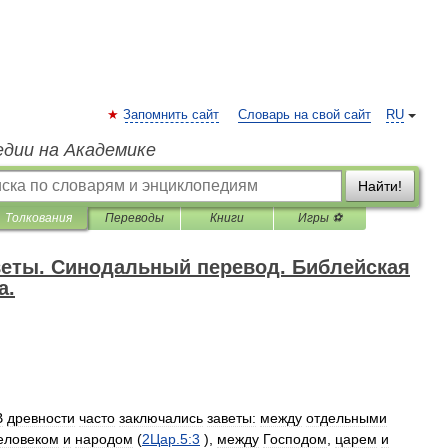
Запомнить сайт
Словарь на свой сайт
RU
едии на Академике
Найти!
Толкования
Переводы
Книги
Игры ⚽
веты. Синодальный перевод. Библейская
а.
В
древности
часто
заключались
заветы:
между
отдельными
еловеком
и
народом
(
2Цар
.
5:3
),
между
Господом
,
царем
и