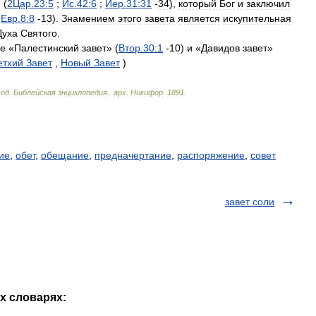
и
(
2Цар
.
23:5
;
Ис
.
42:6
;
Иер
.
31:31
-
34
),
который
Бог
и
заключил
;
Евр
.
8:8
-
13
).
Знамением
этого
завета
является
искупительная
Духа
Святого
.
е
«
Палестинский
завет
» (
Втор
.
30:1
-
10
)
и
«
Давидов
завет
»
етхий
Завет
,
Новый
Завет
)
вод
.
Библейская
энциклопедия
.
.
арх
.
Никифор
.
1891
.
ие
,
обет
,
обещание
,
предначертание
,
распоряжение
,
совет
завет соли
их словарях: