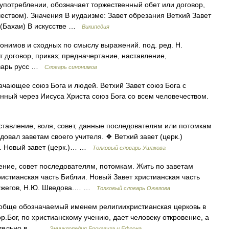
употреблении, обозначает торжественный обет или договор,
еством). Значения В иудаизме: Завет обрезания Ветхий Завет
т (Бахаи) В искусстве …
Википедия
нонимов и сходных по смыслу выражений. под. ред. Н.
т договор, приказ; предначертание, наставление,
оварь русс …
Словарь синонимов
ачающее союз Бога и людей. Ветхий Завет союз Бога с
ный через Иисуса Христа союз Бога со всем человечеством.
аставление, воля, совет, данные последователям или потомкам
довал заветам своего учителя. ❖ Ветхий завет (церк.)
и. Новый завет (церк.)… …
Толковый словарь Ушакова
ление, совет последователям, потомкам. Жить по заветам
христианская часть Библии. Новый Завет христианская часть
. Ожегов, Н.Ю. Шведова.… …
Толковый словарь Ожегова
ообще обозначаемый именем религиихристианская церковь в
вор.Бог, по христианскому учению, дает человеку откровение, а
нательно в… …
Энциклопедия Брокгауза и Ефрона