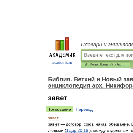
Словари и энциклоп
academic.ru
Библия. Ветхий и Новый заветы. Синодальный перевод. Библейская энциклопедия арх. Никифора.
Библия. Ветхий и Новый за
энциклопедия арх. Никифор
завет
Толкование
Перевод
завет
зав
’
ет
—
договор
,
союз
,
наказ
,
обещание
.
людьми
(
1Цар
.
20:16
),
между
отдельным
ч