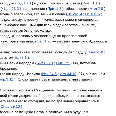
народом
(
Езд
.
10:3
)
и
даже
с
глазами
человека
(
Рим
.
31:1
).
(
4Цар
.
23:3
),
наставление
(
Прит
.
1:8
),
обязанности
(
Мал
.
2:8
).
аконы
о
вселенной
,
Его
тайны
и
слова
(
Пс
.
24:14
;
Пс
.
49:16
;
л
отдельному
человеку
—
напр
.
,
завет
мира
и
священства
о
наиболее
важными
для
всех
людей
заветами
были
те
,
таких
заветов
было
несколько
.
поведью
,
поскольку
человек
еще
не
проявил
своей
(
некоторые
называют
Быт
.
1:28
—
первым
заветом
с
Адамом
,
а
земле
;
знамением
этого
завета
Господь
дал
радугу
(
Быт
.
6:18
;
заветом
Быт
.
9:1
).
ным
Своим
народом
(
Быт
.
15:18
;
Быт
.
17:1
-
14
),
потомкам
брезание
.
л
закон
народу
Израиля
(
Исх
.
24:8
;
Исх
.
34:10
,
27
),
знамением
тор
.
9:11
).
Слова
завета
были
записаны
в
книгу
завета
Моисеем
,
которые
в
Священном
Писании
часто
называются
овой
жизни
дохристовой
эпохи
и
объединенно
называются
него
евреи
часто
отходили
,
но
по
временам
обращались
и
;
2Пар
.
29:10
).
деленно
возвещено
Богом
о
заключении
в
будущем