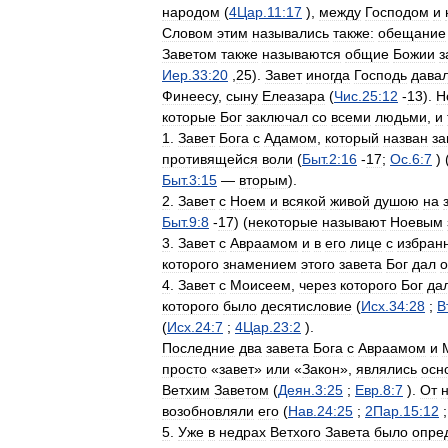
народом
(
4Цар
.
11:17
),
между
Господом
и
Словом
этим
назывались
также:
обещание
Заветом
также
называются
общие
Божии
з
Иер
.
33:20
,
25
).
Завет
иногда
Господь
дава
Финеесу
,
сыну
Елеазара
(
Чис
.
25:12
-
13
).
Н
которые
Бог
заключал
со
всеми
людьми
,
и
1
.
Завет
Бога
с
Адамом
,
который
назван
за
противящейся
воли
(
Быт
.
2:16
-
17
;
Ос
.
6:7
) 
Быт
.
3:15
—
вторым
).
2
.
Завет
с
Ноем
и
всякой
живой
душою
на
Быт
.
9:8
-
17
) (
некоторые
называют
Ноевым
3
.
Завет
с
Авраамом
и
в
его
лице
с
избран
которого
знамением
этого
завета
Бог
дал
о
4
.
Завет
с
Моисеем
,
через
которого
Бог
да
которого
было
десятисловие
(
Исх
.
34:28
;
В
(
Исх
.
24:7
;
4Цар
.
23:2
).
Последние
два
завета
Бога
с
Авраамом
и
просто
«
завет
»
или
«
Закон
»,
являлись
осн
Ветхим
Заветом
(
Деян
.
3:25
;
Евр
.
8:7
).
От
возобновляли
его
(
Нав
.
24:25
;
2Пар
.
15:12
5
.
Уже
в
недрах
Ветхого
Завета
было
опре