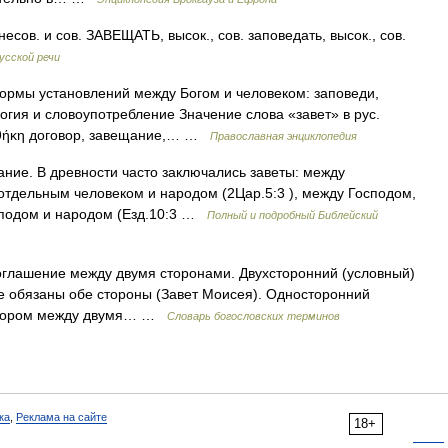
ов. и сов. ЗАВЕЩАТЬ, высок., сов. заповедать, высок., сов.
усской речи
 формы установлений между Богом и человеком: заповеди,
огия и словоупотребление Значение слова «завет» в рус.
ιαθήκη договор, завещание,… …
Православная энциклопедия
ание. В древности часто заключались заветы: между
отдельным человеком и народом (2Цар.5:3 ), между Господом,
осподом и народом (Езд.10:3 …
Полный и подробный Библейский
оглашение между двумя сторонами. Двухсторонний (условный)
ое обязаны обе стороны (Завет Моисея). Односторонний
оговором между двумя… …
Словарь богословских терминов
ка
,
Реклама на сайте
18+