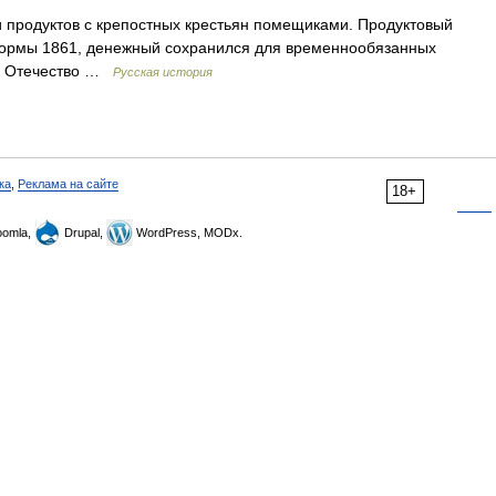
 продуктов с крепостных крестьян помещиками. Продуктовый
еформы 1861, денежный сохранился для временнообязанных
ия Отечество …
Русская история
ка
,
Реклама на сайте
18+
omla,
Drupal,
WordPress, MODx.