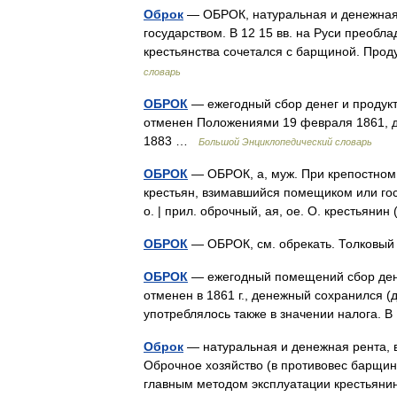
Оброк
— ОБРОК, натуральная и денежная 
государством. В 12 15 вв. на Руси преобл
крестьянства сочетался с барщиной. Пр
словарь
ОБРОК
— ежегодный сбор денег и продукт
отменен Положениями 19 февраля 1861, 
1883 …
Большой Энциклопедический словарь
ОБРОК
— ОБРОК, а, муж. При крепостном
крестьян, взимавшийся помещиком или гос
о. | прил. оброчный, ая, ое. О. крестьян
ОБРОК
— ОБРОК, см. обрекать. Толковый
ОБРОК
— ежегодный помещений сбор денег
отменен в 1861 г., денежный сохранился (
употреблялось также в значении налога. 
Оброк
— натуральная и денежная рента, 
Оброчное хозяйство (в противовес барщин
главным методом эксплуатации крестья