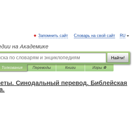
Запомнить сайт
Словарь на свой сайт
RU
едии на Академике
Найти!
Толкования
Переводы
Книги
Игры ⚽
веты. Синодальный перевод. Библейская
а.