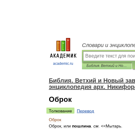
Словари и энциклоп
academic.ru
Библия. Ветхий и Новый заветы. Синодальный перевод. Библейская энциклопедия арх. Никифора.
Библия. Ветхий и Новый за
энциклопедия арх. Никифор
Оброк
Толкование
Перевод
Оброк
Оброк
,
или
пошлина
.
см
.
<<
Мытарь
.