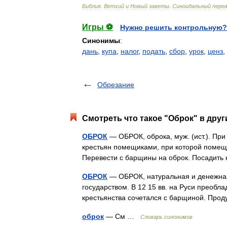
Библия
.
Ветхий
и
Новый
заветы
.
Синоидальный
пере
Игры ⚽
Нужно решить контрольную?
Синонимы
:
дань
,
купа
,
налог
,
подать
,
сбор
,
урок
,
ценз
,
Обрезание
Смотреть что такое "Оброк" в друг
ОБРОК
— ОБРОК, оброка, муж. (ист.). Пр
крестьян помещиками, при которой помещи
Перевести с барщины на оброк. Посадит
ОБРОК
— ОБРОК, натуральная и денежная
государством. В 12 15 вв. на Руси преобл
крестьянства сочетался с барщиной. Пр
оброк
— См …
Словарь синонимов