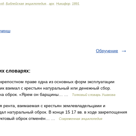
вод
.
Библейская
энциклопедия
.
.
арх
.
Никифор
.
1891
.
чинш
Обручение
их словарях:
и крепостном праве одна из основных форм эксплуатации
к взимал с крестьян натуральный или денежный сбор.
ь на оброк. «Ярем он барщины… …
Толковый словарь Ушакова
 рента, взимаемая с крестьян землевладельцами и
адал натуральный оброк. В конце 15 17 вв. в ходе закрепощения
одуктовый оброк отменён… …
Современная энциклопедия