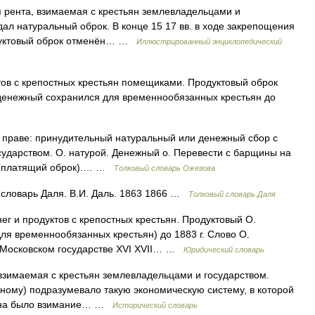
рента, взимаемая с крестьян землевладельцами и
адал натуральный оброк. В конце 15 17 вв. в ходе закрепощения
одуктовый оброк отменён… …
Иллюстрированный энциклопедический
ов с крепостных крестьян помещиками. Продуктовый оброк
денежный сохранился для временнообязанных крестьян до
 праве: принудительный натуральный или денежный сбор с
ударством. О. натурой. Денежный о. Перевести с барщины на
ин (платящий оброк).… …
Толковый словарь Ожегова
 словарь Даля. В.И. Даль. 1863 1866 …
Толковый словарь Даля
 и продуктов с крепостных крестьян. Продуктовый О.
для временнообязанных крестьян) до 1883 г. Слово О.
В Московском государстве XVI XVII… …
Юридический словарь
взимаемая с крестьян землевладельцами и государством.
ному) подразумевало такую экономическую систему, в которой
нина было взимание… …
Исторический словарь