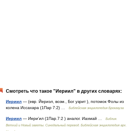
Смотреть что такое "Иериил" в других словарях:
Иериил
— (евр. Йериэл, возм., Бог узрит ), потомок Фолы из
колена Иссахара (1Пар 7:2) …
Библейская энциклопедия Брокгауза
Иериил
— Иери’ил (1Пар.7:2 ) аналог. Иахмай …
Библия.
Ветхий и Новый заветы. Синодальный перевод. Библейская энциклопедия арх.