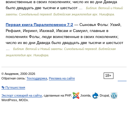
воинственные в своих поколениях; число их во дни Давида
было двадцать две тысячи и шестьсот …
Библия. Ветхий и Новый
заветы. Синодальный перевод. Библейская энциклопедия арх. Никифора.
Первая книга Паралипоменон 7:2
— Сыновья Фолы: Уззий,
Рефаия, Иериил, Иахмай, Ивсам и Самуил, главные в
поколениях Фолы, люди воинственные в своих поколениях;
число их во дни Давида было двадцать две тысячи и шестьсот
…
Библия. Ветхий и Новый заветы. Синодальный перевод. Библейская
энциклопедия арх. Никифора.
© Академик, 2000-2026
18+
Обратная связь:
Техподдержка
,
Реклама на сайте
👣 Путешествия
Экспорт словарей на сайты
, сделанные на PHP,
Joomla,
Drupal,
WordPress, MODx.