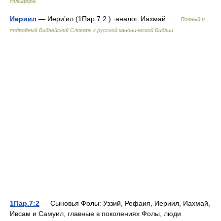
Никифора.
Иериил
— Иери’ил (1Пар.7:2 ) ·аналог. Иахмай …
Полный и
подробный Библейский Словарь к русской канонической Библии
1Пар.7:2
— Сыновья Фолы: Уззий, Рефаия, Иериил, Иахмай,
Ивсам и Самуил, главные в поколениях Фолы, люди