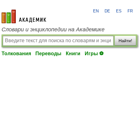
EN
DE
ES
FR
academic.ru
Словари и энциклопедии на Академике
Найти!
Толкования
Переводы
Книги
Игры ⚽