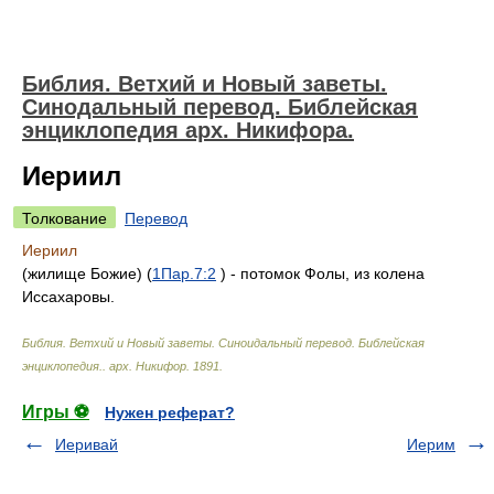
Библия. Ветхий и Новый заветы.
Синодальный перевод. Библейская
энциклопедия арх. Никифора.
Иериил
Толкование
Перевод
Иериил
(жилище Божие) (
1Пар.7:2
) - потомок Фолы, из колена
Иссахаровы.
Библия. Ветхий и Новый заветы. Синоидальный перевод. Библейская
энциклопедия.
.
арх. Никифор
.
1891
.
Игры ⚽
Нужен реферат?
Иеривай
Иерим