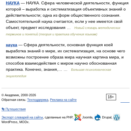
НАУКА
— НАУКА. Сфера человеческой деятельности, функция
которой – выработка и систематизация объективных знаний о
действительности; одна из форм общественного сознания.
Самостоятельной наука считается, если у нее имеется свой
объект, предмет исследования …
Новый словарь методических
терминов и понятий (теория и практика обучения языкам)
наука
— Сфера деятельности, основная функция коей
выработка знаний о мире, их систематизация, на основе чего
возможны построение образа мира научная картина мира, и
способов взаимодействия с миром научно обоснованная
практика. Конечно, знания,… …
Большая психологическая
энциклопедия
© Академик, 2000-2026
18+
Обратная связь:
Техподдержка
,
Реклама на сайте
👣 Путешествия
Экспорт словарей на сайты
, сделанные на PHP,
Joomla,
Drupal,
WordPress, MODx.