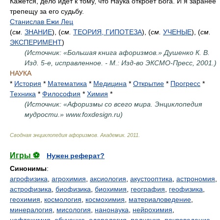
Кажется, дело идет к тому, что Наука откроет Бога. И я заранее
трепещу за его судьбу.
Станислав Ежи Лец
(
см.
ЗНАНИЕ
), (
см.
ТЕОРИЯ, ГИПОТЕЗА
), (
см.
УЧЕНЫЕ
), (
см.
ЭКСПЕРИМЕНТ
)
(Источник: «Большая книга афоризмов.» Душенко К. В.
Изд. 5-е, исправленное. - М.: Изд-во ЭКСМО-Пресс, 2001.)
НАУКА
*
История
*
Математика
*
Медицина
*
Открытие
*
Прогресс
*
Техника
*
Философия
*
Химия
*
(Источник: «Афоризмы со всего мира. Энциклопедия
мудрости.» www.foxdesign.ru)
Сводная энциклопедия афоризмов
.
Академик
.
2011
.
Игры ⚽
Нужен реферат?
Синонимы
:
агрофизика
,
агрохимия
,
аксиология
,
акустооптика
,
астрономия
,
астрофизика
,
биофизика
,
биохимия
,
география
,
геофизика
,
геохимия
,
космология
,
космохимия
,
материаловедение
,
минералогия
,
мисология
,
нанонаука
,
нейрохимия
,