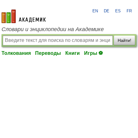
EN
DE
ES
FR
academic.ru
Словари и энциклопедии на Академике
Найти!
Толкования
Переводы
Книги
Игры ⚽