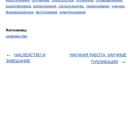
нефтехимия
,
обучение
,
одорология
,
поднаука
,
почвоведение
,
радиофизика
,
радиохимия
,
сельхознаука
,
термохимия
,
учение
,
фармацевтика
,
фотохимия
,
электрохимия
Антонимы
:
невежество
НАСЛЕДСТВО И
НАУЧНАЯ РАБОТА, НАУЧНЫЕ
ЗАВЕЩАНИЕ
ПУБЛИКАЦИИ