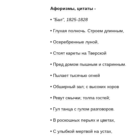
Афоризмы
,
цитаты
-
•
"
Бал
",
1825
-
1828
•
Глухая
полночь
.
Строем
длинным
,
•
Осеребренные
луной
,
•
Стоят
кареты
на
Тверской
•
Пред
домом
пышным
и
старинным
.
•
Пылает
тысячью
огней
•
Обширный
зал
;
с
высоких
хоров
•
Ревут
смычки
;
толпа
гостей
;
•
Гул
танца
с
гулом
разговоров
.
•
В
роскошных
перьях
и
цветах
,
•
С
улыбкой
мертвой
на
устах
,