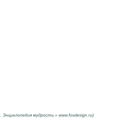
а
.
Энциклопедия
мудрости
.»
www
.
foxdesign
.
ru
)