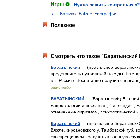
Игры ⚽
Нужно решить контрольную?
Бальзак. Balzac. Биография
Полезное
Смотреть что такое "Баратынский Е
Баратынский
— (правильнее Боратынский
представитель пушкинской плеяды. Из стар
в. в Россию. Воспитание получил сперва
энциклопедия
БАРАТЫНСКИЙ
— (Боратынский) Евгений 
жанров элегии и послания ( Финляндия , Ра
отмеченные лиризмом, психологической
Баратынский
— (правильнее Боратынский,
Вяжле, кирсановского у. Тамбовской губ.,в
своспрещением поступать в военную служ