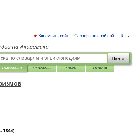
Запомнить сайт
Словарь на свой сайт
RU
едии на Академике
Найти!
Толкования
Переводы
Книги
Игры ⚽
ризмов
-
1844
)