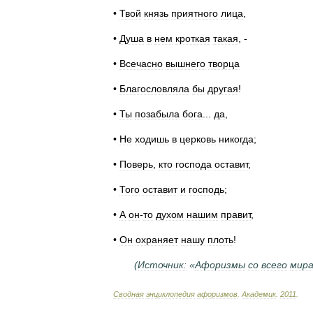
•
Твой
князь
приятного
лица
,
•
Душа
в
нем
кроткая
такая
, -
•
Всечасно
вышнего
творца
•
Благословляла
бы
другая
!
•
Ты
позабыла
бога
...
да
,
•
Не
ходишь
в
церковь
никогда
;
•
Поверь
,
кто
господа
оставит
,
•
Того
оставит
и
господь
;
•
А
он
-
то
духом
нашим
правит
,
•
Он
охраняет
нашу
плоть
!
(
Источник:
«
Афоризмы
со
всего
мир
Сводная
энциклопедия
афоризмов
.
Академик
.
2011
.