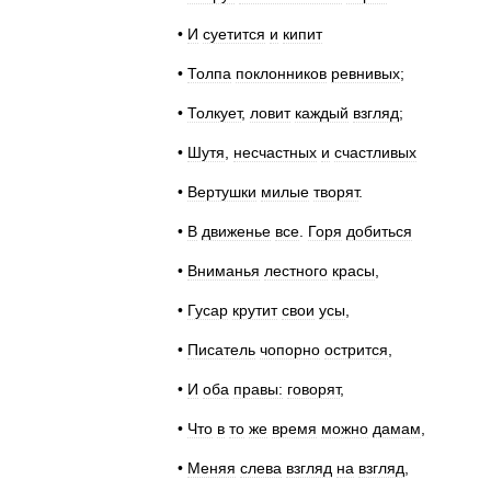
•
И
суетится
и
кипит
•
Толпа
поклонников
ревнивых
;
•
Толкует
,
ловит
каждый
взгляд
;
•
Шутя
,
несчастных
и
счастливых
•
Вертушки
милые
творят
.
•
В
движенье
все
.
Горя
добиться
•
Вниманья
лестного
красы
,
•
Гусар
крутит
свои
усы
,
•
Писатель
чопорно
острится
,
•
И
оба
правы:
говорят
,
•
Что
в
то
же
время
можно
дамам
,
•
Меняя
слева
взгляд
на
взгляд
,