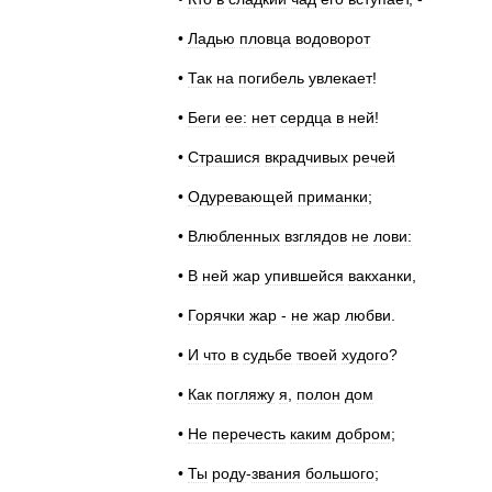
•
Ладью
пловца
водоворот
•
Так
на
погибель
увлекает
!
•
Беги
ее:
нет
сердца
в
ней
!
•
Страшися
вкрадчивых
речей
•
Одуревающей
приманки
;
•
Влюбленных
взглядов
не
лови:
•
В
ней
жар
упившейся
вакханки
,
•
Горячки
жар
-
не
жар
любви
.
•
И
что
в
судьбе
твоей
худого
?
•
Как
погляжу
я
,
полон
дом
•
Не
перечесть
каким
добром
;
•
Ты
роду
-
звания
большого
;