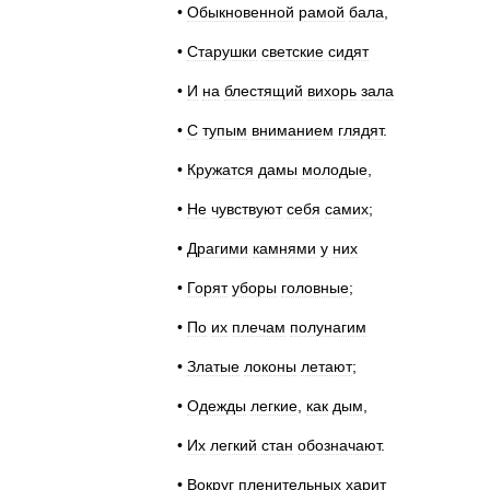
•
Обыкновенной
рамой
бала
,
•
Старушки
светские
сидят
•
И
на
блестящий
вихорь
зала
•
С
тупым
вниманием
глядят
.
•
Кружатся
дамы
молодые
,
•
Не
чувствуют
себя
самих
;
•
Драгими
камнями
у
них
•
Горят
уборы
головные
;
•
По
их
плечам
полунагим
•
Златые
локоны
летают
;
•
Одежды
легкие
,
как
дым
,
•
Их
легкий
стан
обозначают
.
•
Вокруг
пленительных
харит