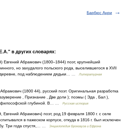
Барбюс Анри
.А." в других словарях:
) Евгений Абрамович (1800–1844) поэт, крупнейший
инного, но захудалого польского рода, выселившегося в XVII
 в деревне, под наблюдением дядьки… …
Литературная
Абрамович (1800 44), русский поэт. Оригинальная разработка
зуверение , Признание , Две доли ); поэмы ( Эда , Бал ),
 и философской глубиной. В… …
Русская история
 Евгений Абрамович) поэт, род.19 февраля 1800 г. с селе
оспитывался в пажеском корпусе, откуда в 1816 г. был исключен
бу. Три года спустя,… …
Энциклопедия Брокгауза и Ефрона