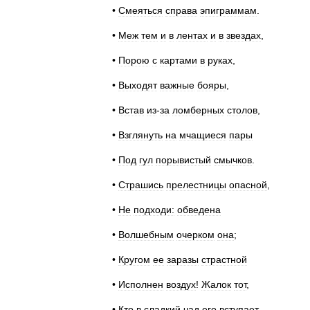
•
Смеяться
справа
эпиграммам
.
•
Меж
тем
и
в
лентах
и
в
звездах
,
•
Порою
с
картами
в
руках
,
•
Выходят
важные
бояры
,
•
Встав
из
-
за
ломберных
столов
,
•
Взглянуть
на
мчащиеся
пары
•
Под
гул
порывистый
смычков
.
•
Страшись
прелестницы
опасной
,
•
Не
подходи:
обведена
•
Волшебным
очерком
она
;
•
Кругом
ее
заразы
страстной
•
Исполнен
воздух
!
Жалок
тот
,
•
Кто
в
сладкий
чад
его
вступает
, -