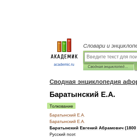
Словари и энциклоп
academic.ru
Сводная энциклопедия афоризмов
Сводная энциклопедия афо
Баратынский Е.А.
Толкование
Баратынский
Е
.
А
.
Баратынский
Е
.
А
.
Баратынский
Евгений
Абрамович
(
1800
Русский
поэт
.