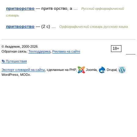
притворство
— притв орство, а …
Русский орфографический
словарь
притворство
— (2 с) …
Орфографический словарь русского языка
© Академик, 2000-2026
18+
Обратная связь:
Техподдержка
,
Реклама на сайте
👣 Путешествия
Экспорт словарей на сайты
, сделанные на PHP,
Joomla,
Drupal,
WordPress, MODx.