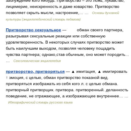
заблуждение кого нибудь. Притворство – это ложь, лукавство,
лицемерие, неискренность и даже коварство. Притворство
позволяет скрыть мысли, настроение,… …
Основы духовной
культуры (энциклопедический словарь педагога)
Притворство сексуальное
— обман своего партнера,
разыгрывая сексуальные реакции или собственную
удовлетворенность. В некоторых случаях притворство может
быть наилучшим выходом, позволяя человеку пощадить
чувства партнера; однако,став обычным, оно может породить…
…
Сексологическая энциклопедия
притворство, притворяться
— ▲ имитация, ▲ имитировать
↑ эмоция, с целью, обман притворство показной вид.
притворяться изображать из себя кого л. с целью обмана.
притворный притворщик. притвора. притворенный. деланность
поведение, не отражающее, а изображающее внутреннее… …
Идеографический словарь русского языка