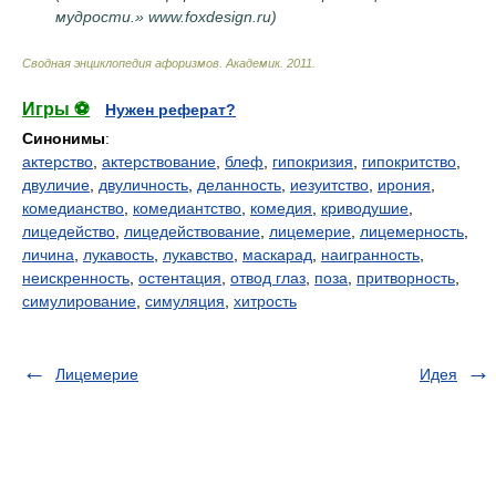
мудрости.» www.foxdesign.ru)
Сводная энциклопедия афоризмов
.
Академик
.
2011
.
Игры ⚽
Нужен реферат?
Синонимы
:
актерство
,
актерствование
,
блеф
,
гипокризия
,
гипокритство
,
двуличие
,
двуличность
,
деланность
,
иезуитство
,
ирония
,
комедианство
,
комедиантство
,
комедия
,
криводушие
,
лицедейство
,
лицедействование
,
лицемерие
,
лицемерность
,
личина
,
лукавость
,
лукавство
,
маскарад
,
наигранность
,
неискренность
,
остентация
,
отвод глаз
,
поза
,
притворность
,
симулирование
,
симуляция
,
хитрость
Лицемерие
Идея