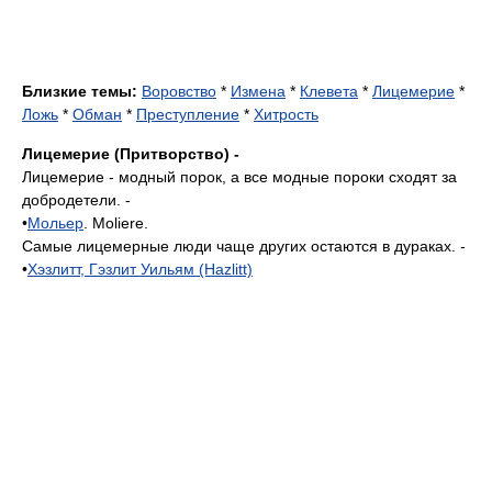
Близкие темы:
Воровство
*
Измена
*
Клевета
*
Лицемерие
*
Ложь
*
Обман
*
Преступление
*
Хитрость
Лицемерие (Притворство) -
Лицемерие - модный порок, а все модные пороки сходят за
добродетели. -
•
Мольер
. Moliere.
Самые лицемерные люди чаще других остаются в дураках. -
•
Хэзлитт, Гэзлит Уильям (Hazlitt)