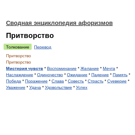
Сводная энциклопедия афоризмов
Притворство
Толкование
Перевод
Притворство
Притворство
Мистерия чувств
*
Воспоминание
*
Желание
*
Мечта
*
Наслаждение
*
Одиночество
*
Ожидание
*
Падение
*
Память
*
Победа
*
Поражение
*
Слава
*
Совесть
*
Страсть
*
Суеверие
*
Уважение
*
Удача
*
Удовольствие
*
Успех