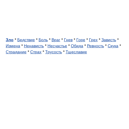
Зло
*
Бедствие
*
Боль
*
Враг
*
Гнев
*
Горе
*
Грех
*
Зависть
*
Измена
*
Ненависть
*
Несчастье
*
Обида
*
Ревность
*
Скука
*
Страдание
*
Страх
*
Трусость
*
Тщеславие