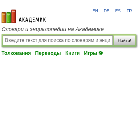
EN
DE
ES
FR
academic.ru
Словари и энциклопедии на Академике
Найти!
Толкования
Переводы
Книги
Игры ⚽