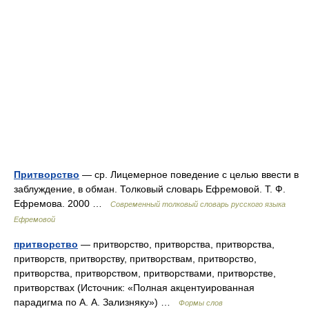
Притворство
— ср. Лицемерное поведение с целью ввести в
заблуждение, в обман. Толковый словарь Ефремовой. Т. Ф.
Ефремова. 2000 …
Современный толковый словарь русского языка
Ефремовой
притворство
— притворство, притворства, притворства,
притворств, притворству, притворствам, притворство,
притворства, притворством, притворствами, притворстве,
притворствах (Источник: «Полная акцентуированная
парадигма по А. А. Зализняку») …
Формы слов