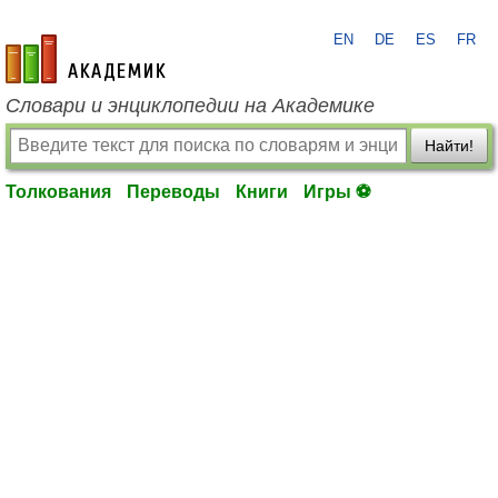
EN
DE
ES
FR
academic.ru
Словари и энциклопедии на Академике
Найти!
Толкования
Переводы
Книги
Игры ⚽