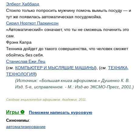
Элберт Хаббард
Стоило только попросить мужчину помочь вымыть посуду — и
тут же появилась автоматическая посудомойка.
Сирил Норткот Паркинсон
«Автоматический» означает, что ты не сможешь починить это
сам.
Фрэнк Капра
Техника дойдет до такого совершенства, что человек сможет
обойтись без себя.
Станислав Ежи Лец
(
см.
КОМПЬЮТЕР И МЫСЛЯЩИЕ МАШИНЫ
), (
см.
ТЕХНИКА,
ТЕХНОЛОГИЯ
)
(Источник: «Большая книга афоризмов.» Душенко К. В.
Изд. 5-е, исправленное. - М.: Изд-во ЭКСМО-Пресс, 2001.)
Сводная энциклопедия афоризмов
.
Академик
.
2011
.
Игры ⚽
Поможем написать курсовую
Синонимы
:
автоматизирование