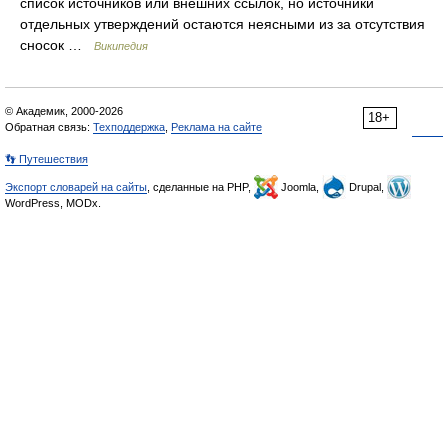
список источников или внешних ссылок, но источники
отдельных утверждений остаются неясными из за отсутствия
сносок …
Википедия
© Академик, 2000-2026
18+
Обратная связь:
Техподдержка
,
Реклама на сайте
👣 Путешествия
Экспорт словарей на сайты
, сделанные на PHP,
Joomla,
Drupal,
WordPress, MODx.