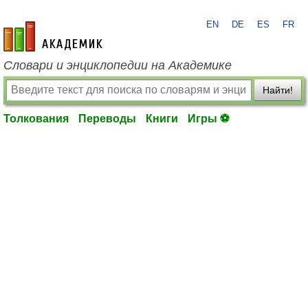
EN
DE
ES
FR
academic.ru
Словари и энциклопедии на Академике
Найти!
Толкования
Переводы
Книги
Игры ⚽