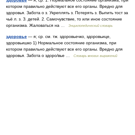
здоровье
— я; ср. 1. Нормальное состояние организма, при
котором правильно действуют все его органы. Вредно для
здоровья. Забота о з. Укреплять з. Потерять з. Выпить тост за
чьё л. з. З. детей. 2. Самочувствие, то или иное состояние
организма. Жаловаться на …
Энциклопедический словарь
здоровье
— я; ср. см. тж. здоровьечко, здоровьице,
здоровьишко 1) Нормальное состояние организма, при
котором правильно действуют все его органы. Вредно для
здоровья. Забота о здоро/вье …
Словарь многих выражений