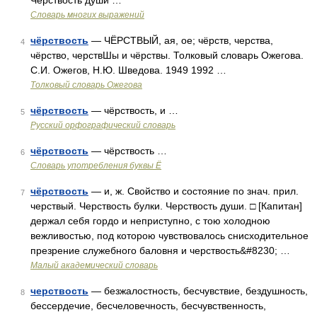
Чёрствость души …
Словарь многих выражений
чёрствость
— ЧЁРСТВЫЙ, ая, ое; чёрств, черства,
4
чёрство, черствШы и чёрствы. Толковый словарь Ожегова.
С.И. Ожегов, Н.Ю. Шведова. 1949 1992 …
Толковый словарь Ожегова
чёрствость
— чёрствость, и …
5
Русский орфографический словарь
чёрствость
— чёрствость …
6
Словарь употребления буквы Ё
чёрствость
— и, ж. Свойство и состояние по знач. прил.
7
черствый. Черствость булки. Черствость души. □ [Капитан]
держал себя гордо и неприступно, с тою холодною
вежливостью, под которою чувствовалось снисходительное
презрение служебного баловня и черствость&#8230; …
Малый академический словарь
черствость
— безжалостность, бесчувствие, бездушность,
8
бессердечие, бесчеловечность, бесчувственность,