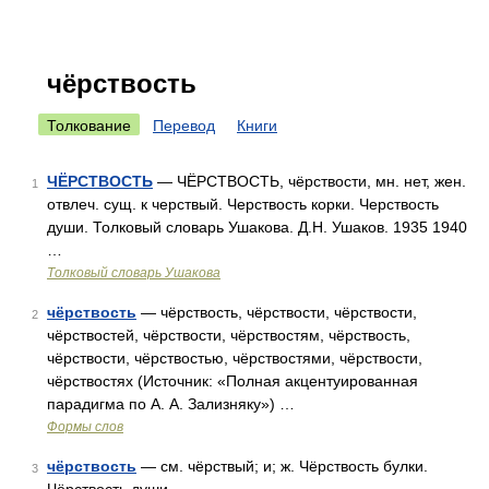
чёрствость
Толкование
Перевод
Книги
ЧЁРСТВОСТЬ
— ЧЁРСТВОСТЬ, чёрствости, мн. нет, жен.
1
отвлеч. сущ. к черствый. Черствость корки. Черствость
души. Толковый словарь Ушакова. Д.Н. Ушаков. 1935 1940
…
Толковый словарь Ушакова
чёрствость
— чёрствость, чёрствости, чёрствости,
2
чёрствостей, чёрствости, чёрствостям, чёрствость,
чёрствости, чёрствостью, чёрствостями, чёрствости,
чёрствостях (Источник: «Полная акцентуированная
парадигма по А. А. Зализняку») …
Формы слов
чёрствость
— см. чёрствый; и; ж. Чёрствость булки.
3