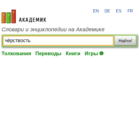
EN
DE
ES
FR
academic.ru
Словари и энциклопедии на Академике
Найти!
Толкования
Переводы
Книги
Игры ⚽