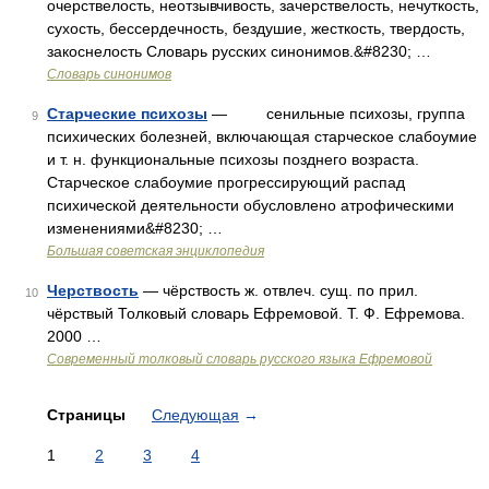
очерствелость, неотзывчивость, зачерствелость, нечуткость,
сухость, бессердечность, бездушие, жесткость, твердость,
закоснелость Словарь русских синонимов.&#8230; …
Словарь синонимов
Старческие психозы
— сенильные психозы, группа
9
психических болезней, включающая старческое слабоумие
и т. н. функциональные психозы позднего возраста.
Старческое слабоумие прогрессирующий распад
психической деятельности обусловлено атрофическими
изменениями&#8230; …
Большая советская энциклопедия
Черствость
— чёрствость ж. отвлеч. сущ. по прил.
10
чёрствый Толковый словарь Ефремовой. Т. Ф. Ефремова.
2000 …
Современный толковый словарь русского языка Ефремовой
Страницы
Следующая
→
1
2
3
4