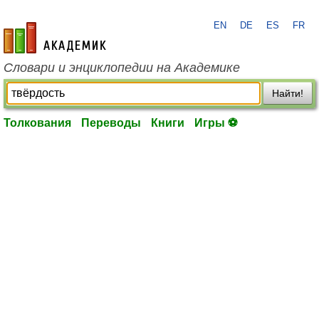
EN
DE
ES
FR
academic.ru
Словари и энциклопедии на Академике
Найти!
Толкования
Переводы
Книги
Игры ⚽