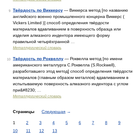
Твёрдость по Виккерсу
— Виккерса метод [по названию
9
английского военно промышленного концерна Виккерс (
Vickers Limited )] способ определения твёрдости
материалов вдавливанием в поверхность образца или
изделия алмазного индентора имеющего форму
правильной четырёхгранной …
Металлургический словарь
Твёрдость по Роквеллу
— Роквелла метод [по имени
10
американского металлурга С.Роквелла (S.Rockwell),
разработавшего этод метод] способ определения твёрдости
материалов (главным образом металлов) вдавливанием в
испытываемую поверхность алмазного индентора с углом
при&#8230; …
Металлургический словарь
Страницы
Следующая
→
1
2
3
4
5
6
7
8
9
10
11
12
13