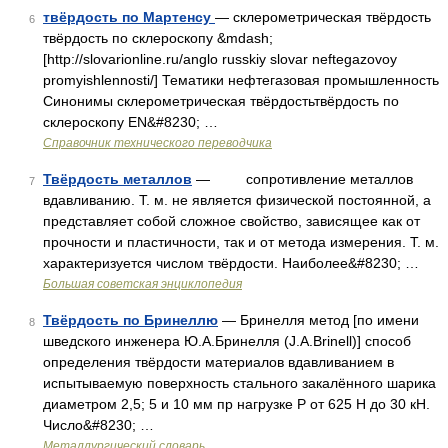
твёрдость по Мартенсу
— склерометрическая твёрдость
6
твёрдость по склероскопу &mdash;
[http://slovarionline.ru/anglo russkiy slovar neftegazovoy
promyishlennosti/] Тематики нефтегазовая промышленность
Синонимы склерометрическая твёрдостьтвёрдость по
склероскопу EN&#8230; …
Справочник технического переводчика
Твёрдость металлов
— сопротивление металлов
7
вдавливанию. Т. м. не является физической постоянной, а
представляет собой сложное свойство, зависящее как от
прочности и пластичности, так и от метода измерения. Т. м.
характеризуется числом твёрдости. Наиболее&#8230; …
Большая советская энциклопедия
Твёрдость по Бринеллю
— Бринелля метод [по имени
8
шведского инженера Ю.А.Бринелля (J.A.Brinell)] способ
определения твёрдости материалов вдавливанием в
испытываемую поверхность стального закалённого шарика
диаметром 2,5; 5 и 10 мм пр нагрузке P от 625 H до 30 кН.
Число&#8230; …
Металлургический словарь