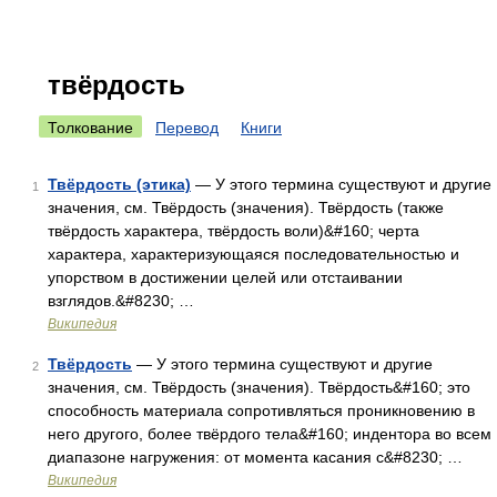
твёрдость
Толкование
Перевод
Книги
Твёрдость (этика)
— У этого термина существуют и другие
1
значения, см. Твёрдость (значения). Твёрдость (также
твёрдость характера, твёрдость воли)&#160; черта
характера, характеризующаяся последовательностью и
упорством в достижении целей или отстаивании
взглядов.&#8230; …
Википедия
Твёрдость
— У этого термина существуют и другие
2
значения, см. Твёрдость (значения). Твёрдость&#160; это
способность материала сопротивляться проникновению в
него другого, более твёрдого тела&#160; индентора во всем
диапазоне нагружения: от момента касания с&#8230; …
Википедия